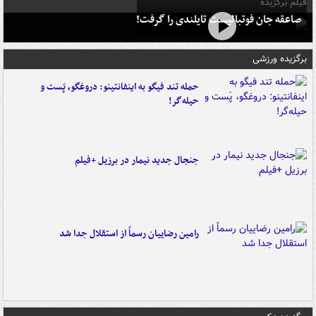
فیلم برگزیده
صاعقه جان فوتبالیست تایلندی را گرفت!
برگزیده ورزشی
حمله تند فیگو به اینفانتینو: دروغگو، پَست‌ و
حیله‌گر!
جنجال جدید نیمار در برزیل +فیلم
رامین رضاییان رسماً از استقلال جدا شد