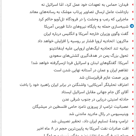
فیدان: حماس به تعهدات خود عمل کرد، امّا اسرائیل نه
بازداشت عامل ارسال تصاویر پرتاب موشک به رسانه‌های معاند
ماجرایی که رعب و وحشت را در فرودگاه تل‌آویو حاکم کرد
شبیه‌سازی حمله به پایگاه نیروهای دلتا فورس آمریکا
گفت وگوی وزیران خارجه آمریکا و انگلیس درباره ایران
ماکرون: اتحادیه اروپا فشار بر روسیه را افزایش خواهد داد
بیانیه تند اتحادیه لیگ‌های اروپایی علیه اینفانتینو
تحول بزرگ یمن در هدف‌گیری کشتی‌های سعودی
آمریکا: گفتگوهای لبنان و اسرائیل فردا ازسرگرفته خواهد شد!
تفاهم ایران و عمان در آستانه نهایی شدن است
وزیر صمت عازم قرقیزستان شد
اعتراف تحلیلگر آمریکایی؛ واشنگتن در برابر ایران راهبرد خود را باخت
آقای گل جام جهانی مقابل اسرائیل ایستاد
حادثه امنیتی دریایی در جنوب شرقی عدن
عصبانیت ترامپ از پیروزی نامزد حامی فلسطین در میشیگان
وینیسیوس در رئال مادرید ماندنی شد
ترامپ وعدۀ تسلیم ایران داد، تحقیر نصیبش شد
افت صادرات نفت آمریکا به پایین‌ترین حجم در ۸ ماه اخیر
حمله تند فیگو به اینفانتینو: دروغگو، پَست‌ و حیله‌گر!