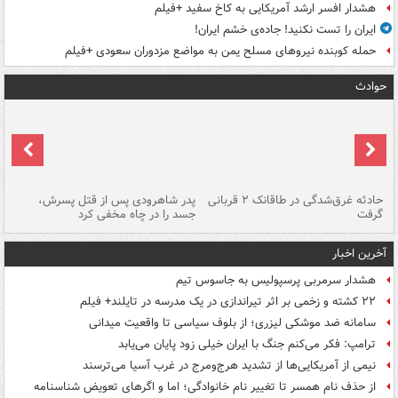
هشدار افسر ارشد آمریکایی به کاخ سفید +فیلم
ایران را تست نکنید! جاده‌ی خشم ایران!
حمله کوبنده نیروهای مسلح یمن به مواضع مزدوران سعودی +فیلم
حوادث
شته
حادثه غرق‌شدگی در طاقانک ۲ قربانی
پدر شاهرودی پس از قتل پسرش،
دس
گرفت
جسد را در چاه مخفی کرد
آخرین اخبار
هشدار سرمربی پرسپولیس به جاسوس تیم
۲۲ کشته و زخمی بر اثر تیراندازی در یک مدرسه در تایلند+ فیلم
سامانه ضد موشکی لیزری؛ از بلوف سیاسی تا واقعیت میدانی
ترامپ: فکر می‌کنم جنگ با ایران خیلی زود پایان می‌یابد
نیمی از آمریکایی‌ها از تشدید هرج‌ومرج در غرب آسیا می‌ترسند
از حذف نام همسر تا تغییر نام خانوادگی؛ اما و اگرهای تعویض شناسنامه