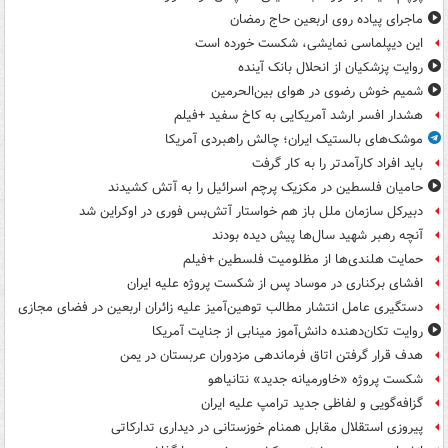
ماجرای پیاده روی اربعین حاج رمضان
این دیپلماسی نمایشی، شکست خورده است
روایت پزشکیان از انحلال بانک آینده
شمیم خوش رضوی در هوای بین‌الحرمین
هشدار افسر ارشد آمریکایی به کاخ سفید +فیلم
موشک‌های بالستیک ایران؛ چالش راهبردی آمریکا
باید افراد کارآمدتر را به کار گرفت
حامیان فلسطین در مکزیک پرچم اسرائیل را به آتش کشیدند
دبیرکل سازمان ملل باز هم خواستار آتش‌بس فوری در اوکراین شد
آنچه رهبر شهید سال‌ها پیش دیده بودند
حمایت هلندی‌ها از مظلومیت فلسطین +فیلم
افشای برکناری در موساد پس از شکست پروژه علیه ایران
دستگیری عامل انتشار مطالب توهین‌آمیز علیه زائران اربعین در فضای مجازی
روایت تکان‌دهنده دانش‌آموز مینابی از جنایت آمریکا
هدف قرار گرفتن اتاق‌ فرماندهی مزدوران عربستان در یمن
شکست پروژه «خاورمیانه جدید» نتانیاهو
گزافه‌گویی و لفاظی جدید ترامپ علیه ایران
پیروزی استقلال مقابل همنام خوزستانی در دیداری تدارکاتی