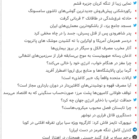
نمایی زیبا از تنگه کریان جزیره قشم
رکوردشکنی پیش‌فروش جدیدترین گوشی‌های تاشوی سامسونگ
حادثه غرق‌شدگی در طاقانک ۲ قربانی گرفت
مسجد جامع یزد، از باشکوه‌ترین معماری‌های ایران
پدر شاهرودی پس از قتل پسرش، جسد را در چاه مخفی کرد
دردسر همزمان آمریکا و اوکراین با ته کشیدن موشک های پاتریوت
آثار مخرب مصرف الکل و سیگار در بروز بیماری‌ها
اذعان رسانه صهیونیست به موج بی‌سابقه فرار از سرزمین‌های اشغالی
چرا مغز در هنگام خواب، انرژی خود را خالی می‌کند؟
گرما برای پالایشگاه‌ها و منابع برق اروپا اضطرار آفرید
ایالات متحده واقعاً یک «ببر کاغذی» است!
آیا مصرف قهوه و نوشیدنی‌های کافئین‌دار در دوران بارداری مجاز است؟
توقف طولانی کامیون‌ها پشت مرز؛ صورت‌حساب سنگینی که به اقتصاد می‌رسد
حماقت ترامپ با ذخایر انرژی جهان چه کرد؟
چرا تابستان فصل محبوب میکروب‌هاست؟
دستگیری قاتل فراری در نوشهر
نیویورک تایمز فاش کرد: کارگروه ویژه سیا برای تفرقه افکنی در کوبا
کنترل کامل تنگه هرمز در دست ایران!
پرچم سیاه بر فراز گنبد حسینی همچنان در اهتزاز است