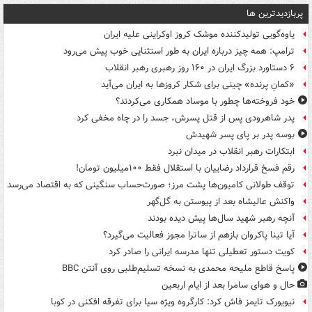
پربازدیدترین ها
یاوه‌گویی تولیدکننده موشک کروز اوکراینی علیه ایران
ترامپ: همه چیز درباره ایران به طور استثنایی خوب پیش می‌رود
۶ دستاورد بزرگ ایران در ۱۶۰ روز رهبری رهبر انقلاب
«کمانِ پرنده» چینی برای شکار کروزها به ایران می‌آید
خود فروخته‌ها چطور با موساد همکاری می‌کردند؟
پدر شاهرودی پس از قتل پسرش، جسد را در چاه مخفی کرد
بوسه‌ پدر بر پای پسر شهیدش
ابتکارات رهبر انقلاب در میدان نبرد
رقم فسخ قرارداد رضاییان با استقلال فقط ۱۰۰میلیون تومان!
توقف طولانی کامیون‌ها پشت مرز؛ صورت‌حساب سنگینی که به اقتصاد می‌رسد
واکنش عالیشاه بعد از پیوستن به گل‌گهر
آنچه رهبر شهید سال‌ها پیش دیده بودند
آیا تینا پاکروان بازهم از ساترا مجوز فعالیت می‌گیرد؟
کویت دستور تعطیلی تنها مدرسه ایرانی را صادر کرد
پاسخ قاطع ملیحه محمدی به نسخه تسلیم‌طلبی روی آنتن BBC
حال و هوای سامرا بعد از ایام اربعین
نیویورک تایمز فاش کرد: کارگروه ویژه سیا برای تفرقه افکنی در کوبا