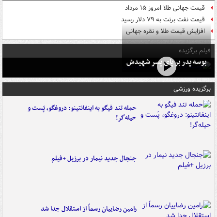
قیمت جهانی طلا امروز ۱۵ مرداد
قیمت نفت برنت به ۷۹ دلار رسید
افزایش قیمت طلا و نقره جهانی
فیلم برگزیده
بوسه‌ پدر بر پای پسر شهیدش
برگزیده ورزشی
حمله تند فیگو به اینفانتینو: دروغگو، پَست‌ و
حیله‌گر!
جنجال جدید نیمار در برزیل +فیلم
رامین رضاییان رسماً از استقلال جدا شد