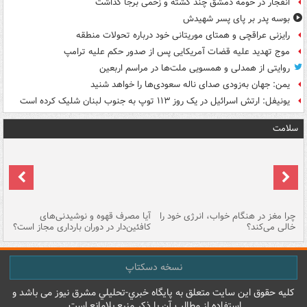
انفجار در حومه دمشق چند کشته و زخمی برجا گذاشت
بوسه‌ پدر بر پای پسر شهیدش
رایزنی عراقچی و همتای موریتانی خود درباره تحولات منطقه
موج تهدید علیه قضات آمریکایی پس از صدور حکم علیه ترامپ
روایتی از همدلی و همسویی ملت‌ها در مراسم اربعین
یمن: جهان به‌زودی صدای ناله سعودی‌ها را خواهد شنید
یونیفل: ارتش اسرائیل در یک روز ۱۱۳ توپ به جنوب لبنان شلیک کرده است
سلامت
ت
چرا مغز در هنگام خواب، انرژی خود را
آیا مصرف قهوه و نوشیدنی‌های
چر
خالی می‌کند؟
کافئین‌دار در دوران بارداری مجاز است؟
می
نسخه دسکتاپ
کليه حقوق اين سايت متعلق به پایگاه خبري-تحليلي مشرق نيوز می باشد و
استفاده از مطالب آن با ذکر منبع بلامانع است.