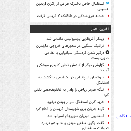
استقبال خاص دخترک عراقی از زائران اربعین
حسینی
حادثه غرق‌شدگی در طاقانک ۲ قربانی گرفت
آخرین اخبار
وینگر آفریقایی پرسپولیس ماندنی شد
ترافیک سنگین در محورهای خروجی مازندران
درگیر شدن گردشگر اسپانیایی با نظامی
صهیونیست
گزارشی دیگر از کاهش ذخایر کلیدی موشکی
آمریکا
دروازه‌بان اسپانیایی در یک‌قدمی بازگشت به
استقلال
تنگه هرمز ریاض را وادار به تخفیف‌دهی نفتی
کرد
خرید گران استقلال سر از یونان درآورد
گربه جریان برق شهرستان فریمان را قطع کرد
ت آگاهی
استانبول میزبان سوپرجام اسپانیا شد
گفت وگوی تلفنی مودی و نتانیاهو درباره
تحولات منطقه‌ای