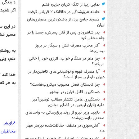
ز بندگی ب
نمایی زیبا از تنگه کریان جزیره قشم
اگر شنید
حادثه غرق‌شدگی در طاقانک ۲ قربانی گرفت
مسجد جامع یزد، از باشکوه‌ترین معماری‌های
ایران
در این 
پدر شاهرودی پس از قتل پسرش، جسد را در
مسیر عشق
چاه مخفی کرد
آثار مخرب مصرف الکل و سیگار در بروز
به روشنا
بیماری‌ها
دلم، ولی
چرا مغز در هنگام خواب، انرژی خود را خالی
می‌کند؟
آیا مصرف قهوه و نوشیدنی‌های کافئین‌دار در
خدا کند ک
دوران بارداری مجاز است؟
به هر که
چرا تابستان فصل محبوب میکروب‌هاست؟
دستگیری قاتل فراری در نوشهر
دستگیری عامل انتشار مطالب توهین‌آمیز
علیه زائران اربعین در فضای مجازی
بازدید وزیر نیرو از روند برق‌رسانی به واحدهای
صنعتی بازسازی‌شده
*بازنشر 
آتش‌سوزی در منطقه حفاظت‌شده دیزمار مهار
مخاطبان 
شد
تشریح جزئیات تصادف ۱۲ خودرو با ۱۹ مصدوم