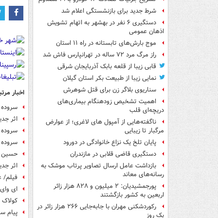
شرط جدید برای بازنشستگی اعلام شد
دستگیری ۶ نفر در بهشهر به اتهام تشویش
اذهان عمومی
موج بارش‌های تابستانه در راه ۱۱ استان
راز مرگ مرد ۷۲ ساله در تهرانپارس فاش شد
قابی زیبا از قلعه بابک آذربایجان شرقی
نمایی زیبا از طبیعت بکر استان گیلان
سناریوی بلاگر زن برای قتل شوهرش
اخبار مرتب
اهمیت تشخیص زودهنگام بیماری‌های
سروده ج
دریچه‌ای قلب
اثر جدی
ناگفته‌هایی از آمپول های لاغری؛ از عوارض
سروده ج
مرگبار تا زیبایی
سروده ج
پایان تلخ یک نزاع خانوادگی در دورود
حسین ا
دستگیری قاضی قلابی در مازندران
اثر جدی
بازداشت عامل ارسال تصاویر پرتاب موشک به
رسانه‌های معاند
فیلم/ ع
پورجمشیدیان: ۲ میلیون و ۸۲۸ هزار زائر
ای وای
اربعین به کشور بازگشتند
کولاک 
رکوردشکنی مهران با جابه‌جایی ۲۶۶ هزار زائر در
پیام سخ
یک روز