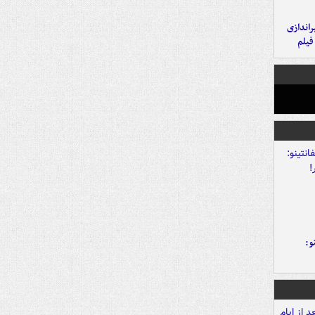
یراندازی
فیلم
و: