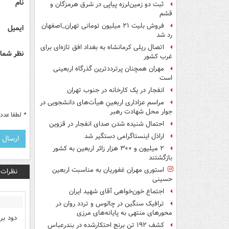
نام
ثبت دو زمین‌لرزه پیاپی در شرق هرمزگان و
قشم
فروش بلیت ۲۱ میلیون تومانی تهران_اصفهان
ایمیل
رد شد
اتصال ریلی کرمانشاه به بغداد افق تازه‌ای برای
نظر شما 
غرب کشور
مهران همچنان پرترددترین گذرگاه اربعینی
است
انفجار در یک کارخانه در جنوب تهران
مراسم عزاداری اربعینِ هیأت‌های دانشجویی در
جوار محل شهادت رهبر
*
لطفا عدد م
احتمال شنیده شدن صدای انفجار در قزوین
اراذل اینستاگرامی دستگیر شد
۲ میلیون و ۳۰۰ هزار زائر اربعین به کشور
بازگشتند
استوری مهران غفوریان به مناسبت اربعین
نظرات
حسینی
اجتماع خون‌خواهی آقای شهید ایران
ترافیک سنگین در چالوس و تردد روان در
محورهای منتهی به پایانه‌های مرزی
دود بر
کشف ۱۹۲ تن برنج احتکارشده در بندرعباس