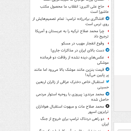
حاج علی اکبری: انقلاب ما محصول مکتب
عاشورا است
افشاگری برادرزاده ترامپ: تمام تصمیم‌هایش از
روی ترس است
چرا محمد صلاح ترکیه را به عربستان و آمریکا
ترجیح داد
وقوع انفجار مهیب در مسکو
دست بالای ایران در مذاکرات جاری!
عکس‌های دیده نشده از رفاقت دو فرمانده‌
موشکی
قیمت بنزین مانند موشک بالا می‌رود اما مانند
پر پایین می‌آید!
استقبال خاص دخترک عراقی از زائران اربعین
حسینی
محمد مرندی: پیروزی با روحیه استوار مردمی
حاصل شده
محمد صلاح مات و مبهوت استقبال هواداران
ترابزون اسپور
دو راهی دردناک ترامپ برای خروج از جنگ
ایران