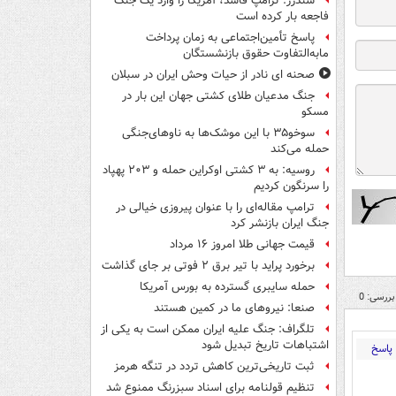
سندرز: ترامپ فاسد، آمریکا را وارد یک جنگ
فاجعه بار کرده است
پاسخ تأمین‌اجتماعی به زمان پرداخت
مابه‌التفاوت حقوق بازنشستگان
صحنه ای نادر از حیات وحش ایران در سبلان
جنگ مدعیان طلای کشتی جهان این بار در
مسکو
سوخو۳۵ با این موشک‌ها به ناوهای‌جنگی
حمله می‌کند
روسیه: به ۳ کشتی اوکراین حمله و ۲۰۳ پهپاد
را سرنگون کردیم
ترامپ مقاله‌ای را با عنوان پیروزی خیالی در
جنگ ایران بازنشر کرد
قیمت جهانی طلا امروز ۱۶ مرداد
برخورد پراید با تیر برق ۲ فوتی بر جای گذاشت
حمله سایبری گسترده به بورس آمریکا
بررسی: 0
صنعا: نیروهای ما در کمین‌ هستند
تلگراف: جنگ علیه ایران ممکن است به یکی از
اشتباهات تاریخ تبدیل شود
پاسخ
ثبت تاریخی‌ترین کاهش تردد در تنگه هرمز
تنظیم قولنامه برای اسناد سبزرنگ ممنوع شد