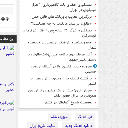
دستگیری اعضای باند کلاهبرداری ۲ هزار
میلیاردی در تهران
بزرگترین معایب پاوربانک‌های قابل حمل
😭😭
«طلق» در سند مالکیت به چه معناست؟
دستگیری کارگر ۳۶ ساله پس از قتل کارفرما در
تویسرکان
ندهید....
محدودیت‌های ترافیکی اربعینی در جاده‌های
شمال‌
آغاز مرحله دوم برنامه ملی پزشک‌خانواده با
دستور رئیس‌جمهور
سروده جدید افشین علا در آستانه اربعین
حسینی
بازگشت نزدیک به ۲ میلیون زائر اربعین به
کشور
ر راه شمال
کشور
سردار رادان: بیش از یک میلیون زائر اربعین
همچنان در عراق حضور دارند
وضعیت شیوع آنفلوانزا در کشور
موزیک شاه
آپ آهنگ
سایت تاریخ ایران
دانلود آهنگ جدید