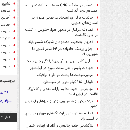
تشییع پ
انفجار در جایگاه CNG صحنه یک کشته و سه
سروده 
مصدوم برجا گذاشت
آخرین د
جزئیات برگزاری امتحانات نهایی معوق در
استان‌های جنوبی
حدادعا
تصادف مرگبار در محور اهواز–شوش ۲ کشته
سروده 
بر جای گذاشت
دلنوشت
آخرین وضعیت مصدومان شهرک شمس‌آباد
سروده ا
اجرای پزشک خانواده در ۶۴ شهر کشور تا
سروده ج
شهریورماه
سروده 
سارق کابل برق بر اثر برق‌گرفتگی جان باخت
سروده ج
شهادت پلیس اهل سنت بلوچ در ایرانشهر
موتورسیکلت‌ها پشت درِ طرح ترافیک
برچسب‌ها
طوفان ۱۱۵ کیلومتری در سیستان
مهاجرانی: شرط تداوم یارانه نقدی و کالابرگ
افشین 
اقامت در ایران است
بدرقه ره
تردد بیش از ۵ میلیون زائر از مرزهای اربعینی
کشور
تخلیه ۸۰ درصدی پارکینگ‌های مهران در موج
نظر شم
بازگشت زائران
بازگشایی جاده چالوس و آزادراه تهران–شمال