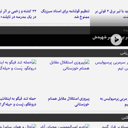
برخورد پراید با تیر برق ۲ فوتی بر
تنظیم قولنامه برای اسناد سبزرنگ
۲۲ کشته و زخمی بر اثر ت
شت
ممنوع شد
در یک مدرسه در تایلند+ 
ده
در بر پای پسر شهیدش
رزشی
ربی پرسپولیس به
پیروزی استقلال مقابل همنام
حمله تند فیگو به اینفانتین
م
خوزستانی
دروغگو، پَست‌ و حیله‌گر!
عکس