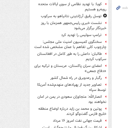
کوبا: با تهدید نظامی از سوی ایالات متحده
روبه‌رو هستیم
توسل رفیق آرژانتینی نتانیاهو به سرکوب
نشست خبری رئیس‌جمهور همزمان با روز
خبرنگار برگزار می‌شود
ترامپ سوئیس را تهدید کرد
سخنگوی کمیسیون امنیت ملی مجلس:
چارچوب کلی تفاهم با عمان مشخص شده است
طالبان: داعش را به طور کامل در افغانستان
سرکوب کردیم
امضای سران پاکستان، عربستان و ترکیه برای
«دفاع جمعی»
رگبار و رعدوبرق در راه شمال کشور
تصاویر جدید از پهپادهای منهدم‌شده آمریکا
توسط سپاه
انصارالله: متجاوزان سعودی در یمن در امان
نخواهند بود
پوتین و محمد بن زاید درباره اوضاع منطقه
خلیج فارس گفت‌وگو کردند
قیمت جهانی نفت امروز ۱۶ مرداد
اشکال بزرگ فوتبال ما نتیجه‌گرایی است