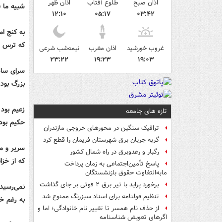
اذان صبح
طلوع آفتاب
اذان ظهر
شبیه ما ف
۱۲:۱۰
۰۵:۱۷
۰۳:۴۲
به کنج ا
که ترس د
غروب خورشید
اذان مغرب
نیمه‌شب شرعی
۲۳:۲۲
۱۹:۲۳
۱۹:۰۳
سرای ساد
بزرگ بود،
زعیم بود 
تازه های جامعه
حکیم بود
ترافیک سنگین در محورهای خروجی مازندران
گربه جریان برق شهرستان فریمان را قطع کرد
سریر و م
رگبار و رعدوبرق در راه شمال کشور
که از خزا
پاسخ تأمین‌اجتماعی به زمان پرداخت
مابه‌التفاوت حقوق بازنشستگان
برخورد پراید با تیر برق ۲ فوتی بر جای گذاشت
نمی‌رسید 
تنظیم قولنامه برای اسناد سبزرنگ ممنوع شد
به رغم خ
از حذف نام همسر تا تغییر نام خانوادگی؛ اما و
اگرهای تعویض شناسنامه