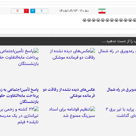
۲۰:۵۰ - ۱۴۰۵/۰۴/۱۳
0
0
😭😭😭😭😭😭😭😭😭😭😭
این مطالب را از دست 
خ تأمین‌اجتماعی به زمان
عکس‌های دیده نشده از رفاقت دو
رگبار و رعدوبرق د
داخت مابه‌التفاوت حقوق
فرمانده‌ موشکی
بازنشستگان