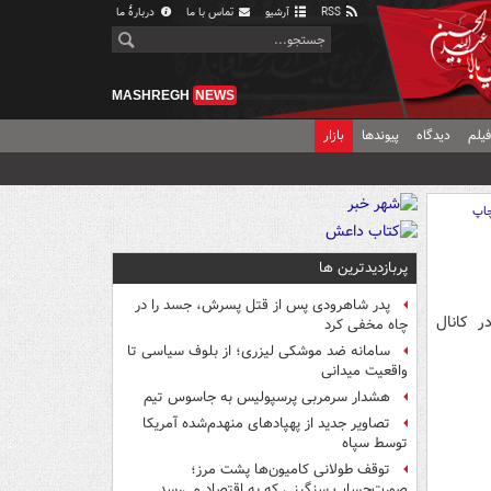
RSS
آرشیو
تماس با ما
دربارهٔ ما
MASHREGH
NEWS
یلم
دیدگاه
پیوندها
بازار
اپ
پربازدیدترین ها
پدر شاهرودی پس از قتل پسرش، جسد را در
ر کانال
چاه مخفی کرد
سامانه ضد موشکی لیزری؛ از بلوف سیاسی تا
واقعیت میدانی
هشدار سرمربی پرسپولیس به جاسوس تیم
تصاویر جدید از پهپادهای منهدم‌شده آمریکا
توسط سپاه
توقف طولانی کامیون‌ها پشت مرز؛
صورت‌حساب سنگینی که به اقتصاد می‌رسد