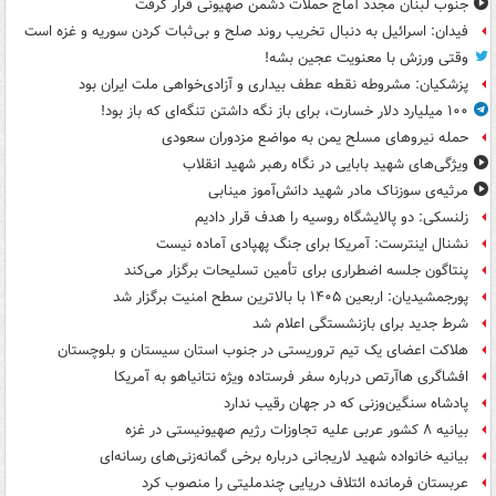
جنوب لبنان مجدد آماج حملات دشمن صهیونی قرار گرفت
فیدان: اسرائیل به دنبال تخریب روند صلح و بی‌ثبات کردن سوریه و غزه است
وقتی ورزش با معنویت عجین بشه!
پزشکیان: مشروطه نقطه عطف بیداری و آزادی‌خواهی ملت ایران بود
۱۰۰ میلیارد دلار خسارت، برای باز نگه داشتن تنگه‌ای که باز بود!
حمله نیروهای مسلح یمن به مواضع مزدوران سعودی
ویژگی‌های شهید بابایی در نگاه رهبر شهید انقلاب
مرثیه‌ی سوزناک مادر شهید دانش‌آموز مینابی
زلنسکی: دو پالایشگاه روسیه را هدف قرار دادیم
نشنال اینترست: آمریکا برای جنگ پهپادی آماده نیست
پنتاگون جلسه اضطراری برای تأمین تسلیحات برگزار می‌کند
پورجمشیدیان: اربعین ۱۴۰۵ با بالاترین سطح امنیت برگزار شد
شرط جدید برای بازنشستگی اعلام شد
هلاکت اعضای یک تیم تروریستی در جنوب استان سیستان و بلوچستان
افشاگری هاآرتص درباره سفر فرستاده ویژه نتانیاهو به آمریکا
پادشاه سنگین‌وزنی که در جهان رقیب ندارد
بیانیه ۸ کشور عربی علیه تجاوزات رژیم صهیونیستی در غزه
بیانیه خانواده شهید لاریجانی درباره برخی گمانه‌زنی‌های رسانه‌ای
عربستان فرمانده ائتلاف دریایی چندملیتی را منصوب کرد