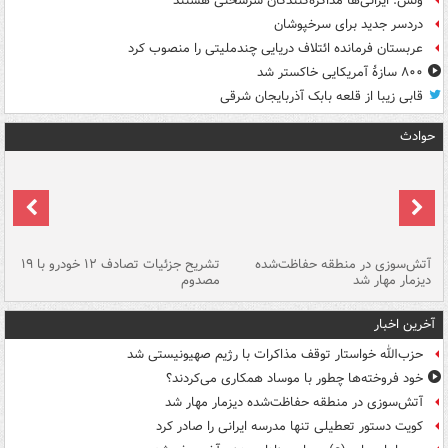
ونس: ایرانی‌ها مذاکره‌کنندگان سرسختی هستند
دردسر جدید برای سرخپوشان
عربستان فرمانده ائتلاف دریایی چندملیتی را منصوب کرد
۸۰۰ سازۀ آمریکایی خاکستر شد
قابی زیبا از قلعه بابک آذربایجان شرقی
حوادث
تصادف مرگبار در محور اهواز–شوش ۲
آتش‌سوزی در منطقه حفاظت‌شده
تشریح جزئیات تصادف ۱۲ خودرو با ۱۹
پا
دیزمار مهار شد
مصدوم
آخرین اخبار
حزب‌الله خواستار توقف مذاکرات با رژیم صهیونیستی شد
خود فروخته‌ها چطور با موساد همکاری می‌کردند؟
آتش‌سوزی در منطقه حفاظت‌شده دیزمار مهار شد
کویت دستور تعطیلی تنها مدرسه ایرانی را صادر کرد