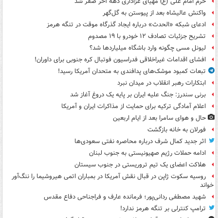
حرم امام علی (ع) مهیای عزاداری دهه آخر صفر شد
واکنش عالیشاه بعد از پیوستن به گل‌گهر
ادعای شبکه «الحدث» درباره ایجاد گذرگاه موقت در تنگه هرمز
تشریح جزئیات تصادف ۱۲ خودرو با ۱۹ مصدوم
لیونل مسی چگونه وارد باشگاه میلیاردها شد؟
افشای اقدامات غیراخلاقی فدراسیون فوتبال کره جنوبی برای داوران!
تبعات کمبود موشک‌های پدافندی به متحدان آمریکا رسید!
ابتکارات رهبر انقلاب در میدان نبرد
برنی سندرز: جنگ علیه ایران بر پایه یک دروغ آغاز شد
اعلام آمادگی ترکیه برای حمایت از مذاکرات ایران و آمریکا
حال و هوای سامرا بعد از ایام اربعین
فورلان به خانه بازگشت
اثر جدید کمال شرف درباره محاصره نفتی سعودی‌ها
ادامه حملات رژیم صهیونیستی به جنوب لبنان
هلاکت اعضای یک تیم تروریستی در جنوب سیستان
روسیه سکوت ژاپن در قبال نقش آمریکا در بمباران اتمی هیروشیما را ننگ‌آور
خواند
شهید مصطفی ردانی‌پور؛ فرمانده عارف و فراجناحی دفاع مقدس
ترامپ کنترلی بر تنگه هرمز ندارد!