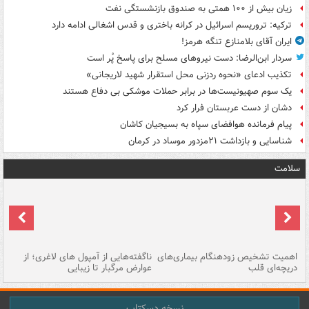
زیان بیش از ۱۰۰ همتی به صندوق‌ بازنشستگی نفت
ترکیه: تروریسم اسرائیل در کرانه باختری و قدس اشغالی ادامه دارد
ایران آقای بلامنازع تنگه هرمز!
سردار ابن‌الرضا: دست نیروهای مسلح برای پاسخ پُر است
تکذیب ادعای «نحوه ردزنی محل استقرار شهید لاریجانی»
یک‌ سوم صهیونیست‌ها در برابر حملات موشکی بی دفاع هستند
دشان از دست عربستان فرار کرد
پیام فرمانده هوافضای سپاه به بسیجیان کاشان
شناسایی و بازداشت ۲۱مزدور موساد در کرمان
سلامت
اهمیت تشخیص زودهنگام بیماری‌های
ناگفته‌هایی از آمپول های لاغری؛ از
دریچه‌ای قلب
عوارض مرگبار تا زیبایی
تا
نسخه دسکتاپ