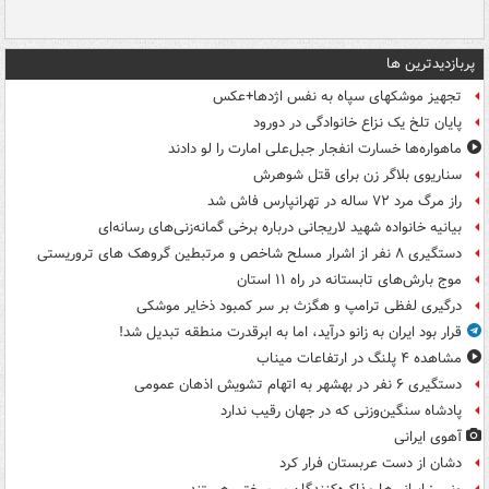
پربازدیدترین ها
تجهیز موشکهای سپاه به نفس اژدها+عکس
پایان تلخ یک نزاع خانوادگی در دورود
ماهواره‌ها خسارت انفجار جبل‌علی امارت را لو دادند
سناریوی بلاگر زن برای قتل شوهرش
راز مرگ مرد ۷۲ ساله در تهرانپارس فاش شد
بیانیه خانواده شهید لاریجانی درباره برخی گمانه‌زنی‌های رسانه‌ای
دستگیری ۸ نفر از اشرار مسلح شاخص و مرتبطین گروهک های تروریستی
موج بارش‌های تابستانه در راه ۱۱ استان
درگیری لفظی ترامپ و هگزث بر سر کمبود ذخایر موشکی
قرار بود ایران به زانو درآید، اما به ابرقدرت منطقه تبدیل شد!
مشاهده ۴ پلنگ در ارتفاعات میناب
دستگیری ۶ نفر در بهشهر به اتهام تشویش اذهان عمومی
پادشاه سنگین‌وزنی که در جهان رقیب ندارد
آهوی ایرانی
دشان از دست عربستان فرار کرد