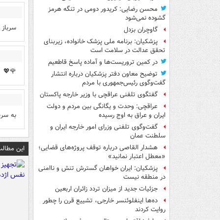
محسن رضایی: کریدور دومی در تنگه هرمز
گشوده نمی‌شود
سرباز 
گاوچران بزدل
پزشکیان: برنامه ملی پزشک خانواده، زیربنای
تحقق عدالت در سلامت است
در کمین تروریست‌ها و آماده پاسخ قاطعیم
🌹💖
توضیح معاون دفتر پزشکیان درباره انتشار
گفت‌وگوی رئیس‌جمهوری با مردم
گفتگوی تلفنی عراقچی با وزیر خارجه پاکستان
عراقچی: وحدت و یگانگی بین مردم و دولت
به سرب
ایران و عراق به اوج رسیده
گفت‌وگوی تلفنی وزرای امور خارجه ایران و
سلطنت عمان
هشدار القاصی درباره توقف پروژه‌های قضایی؛
این مطالب
«معطل اعتبار نمانید»
پزشکیان: ایران خواهان گسترش تنش و ناامنی
در منطقه نیست
جزئیات جدید از میزان تردد زائران اربعین
ده‌ها اینفلوئنسر خارجی، تشییع قرن را چطور
روایت کردند