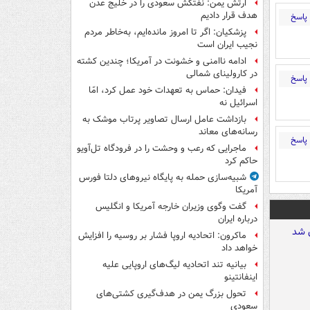
ارتش یمن: نفتکش سعودی را در خلیج عدن
هدف قرار دادیم
پاسخ
پزشکیان: اگر تا امروز مانده‌ایم، به‌خاطر مردم
نجیب ایران است
ادامه ناامنی و خشونت در آمریکا؛ چندین کشته
در کارولینای شمالی
پاسخ
فیدان: حماس به تعهدات خود عمل کرد، امّا
اسرائیل نه
بازداشت عامل ارسال تصاویر پرتاب موشک به
رسانه‌های معاند
پاسخ
ماجرایی که رعب و وحشت را در فرودگاه تل‌آویو
حاکم کرد
شبیه‌سازی حمله به پایگاه نیروهای دلتا فورس
آمریکا
گفت وگوی وزیران خارجه آمریکا و انگلیس
درباره ایران
ماکرون: اتحادیه اروپا فشار بر روسیه را افزایش
خواهد داد
بیانیه تند اتحادیه لیگ‌های اروپایی علیه
اینفانتینو
تحول بزرگ یمن در هدف‌گیری کشتی‌های
سعودی