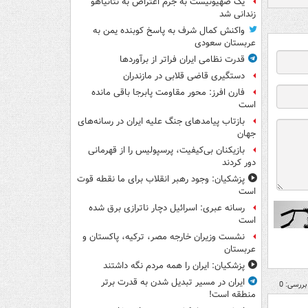
یک صهیونیست به جرم اعتراض به نتانیاهو
زندانی شد
واکنش کمال شرف به پاسخ کوبنده یمن به
عربستان سعودی
قدرت نظامی ایران فراتر از برآوردها
دستگیری قاضی قلابی در مازندران
فارن افرز: محور مقاومت پابرجا باقی مانده
است
بازتاب پیامدهای جنگ علیه ایران در رسانه‌های
جهان
بازیکنان بی‌کیفیت، پرسپولیس را از قهرمانی
دور کردند
پزشکیان: وجود رهبر انقلاب برای ما نقطه قوت
است
رسانه عبری: اسرائیل دچار ناترازی برق شده
است
نشست وزیران خارجه مصر، ترکیه، پاکستان و
عربستان
پزشکیان: ایران را همه مردم نگه داشتند
ایران در مسیر تبدیل شدن به قدرت برتر
بررسی: 0
منطقه است!