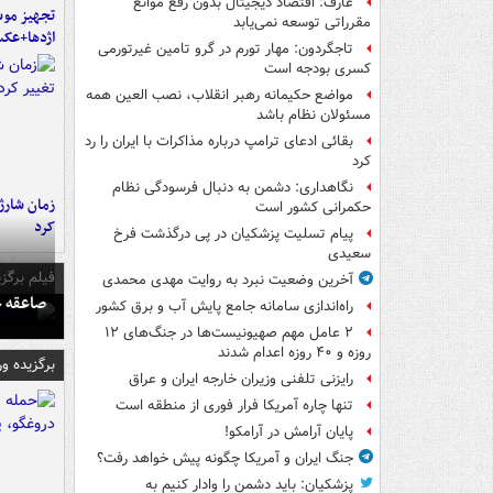
عارف: اقتصاد دیجیتال بدون رفع موانع
تجهیز موش
مقرراتی توسعه نمی‌یابد
اژدها+عک
تاجگردون: مهار تورم در گرو تامین غیرتورمی
کسری بودجه است
مواضع حکیمانه رهبر انقلاب، نصب العین همه
مسئولان نظام باشد
بقائی ادعای ترامپ درباره مذاکرات با ایران را رد
کرد
نگاهداری: دشمن به دنبال فرسودگی نظام
زمان شارژ 
حکمرانی کشور است
کرد
پیام تسلیت پزشکیان در پی درگذشت فرخ
سعیدی
فیلم برگزی
آخرین وضعیت نبرد به روایت مهدی محمدی
صاعقه ج
راه‌اندازی سامانه جامع پایش آب و برق کشور
۲ عامل مهم صهیونیست‌ها در جنگ‌های ۱۲
روزه و ۴۰ روزه اعدام شدند
برگزیده و
رایزنی تلفنی وزیران خارجه ایران و عراق
تنها چاره آمریکا فرار فوری از منطقه است
پایان آرامش در آرامکو!
جنگ ایران و آمریکا چگونه پیش خواهد رفت؟
پزشکیان: باید دشمن را وادار کنیم به