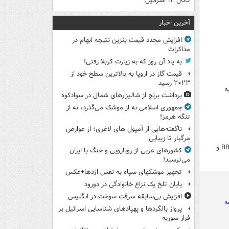
کانال ۱۴ اسرائیل
آخرین اخبار
افزایش مجدد قیمت بنزین نتیجه ابهام در
مذاکرات
به یاد آن روز که به زیارت کربلا رفتی!
قیمت گاز در اروپا به بالاترین سطح خود از
۲۰۲۳ رسید
ه
برداشت برنج از شالیزارهای شمال در سوادکوه
جمهوری اسلامی نه از موشک می‌گذرد، نه از
تنگه هرمز!
ناگفته‌هایی از آمپول های لاغری؛ از عوارض
مرگبار تا زیبایی
تقاضای مجدد قالیباف از دولت و قوه قضائیه برای گرانی‌ها/ قضاوت شمس‌الواعظین درباره BBC و
کشورهای عربی از رویارویی و جنگ با ایران
می‌ترسند!
تجهیز موشکهای سپاه به نفس اژدها+عکس
پایان تلخ یک نزاع خانوادگی در دورود
افزایش بی‌سابقه سرقت سوخت در انگلیس
ه
پرواز بالگردها و پهپادهای شناسایی اسرائیل بر
فراز سوریه