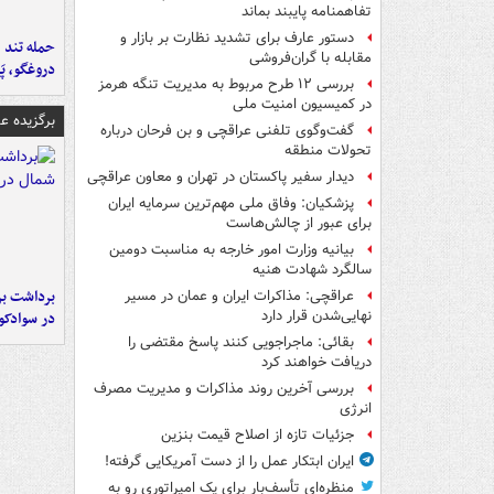
تفاهم‎نامه پایبند بماند
دستور عارف برای تشدید نظارت بر بازار و
حمله تند ف
مقابله با گران‌فروشی
دروغگو، پَ
بررسی ۱۲ طرح مربوط به مدیریت تنگه هرمز
در کمیسیون امنیت ملی
برگزیده 
گفت‌وگوی تلفنی عراقچی و بن فرحان درباره
تحولات منطقه
دیدار سفیر پاکستان در تهران و معاون عراقچی
پزشکیان: وفاق ملی مهم‌ترین سرمایه ایران
برای عبور از چالش‌هاست
بیانیه وزارت امور خارجه به مناسبت دومین
سالگرد شهادت هنیه
برداشت بر
عراقچی: مذاکرات ایران و عمان در مسیر
نهایی‌شدن قرار دارد
در سوادکو
بقائی: ماجراجویی کنند پاسخ مقتضی را
دریافت خواهند کرد
بررسی آخرین روند مذاکرات و مدیریت مصرف
انرژی
جزئیات تازه از اصلاح قیمت بنزین
ایران ابتکار عمل را از دست آمریکایی‌ گرفته!
منظره‌ای تأسف‌بار برای یک امپراتوری رو به