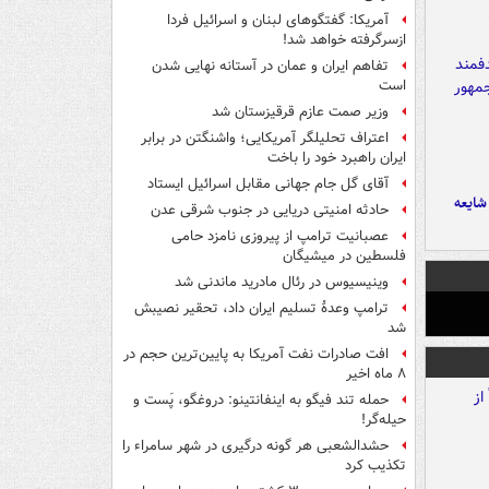
آمریکا: گفتگوهای لبنان و اسرائیل فردا
ازسرگرفته خواهد شد!
تفاهم ایران و عمان در آستانه نهایی شدن
است
وزیر صمت عازم قرقیزستان شد
اعتراف تحلیلگر آمریکایی؛ واشنگتن در برابر
ایران راهبرد خود را باخت
آقای گل جام جهانی مقابل اسرائیل ایستاد
ایعه
حادثه امنیتی دریایی در جنوب شرقی عدن
عصبانیت ترامپ از پیروزی نامزد حامی
فلسطین در میشیگان
وینیسیوس در رئال مادرید ماندنی شد
ترامپ وعدۀ تسلیم ایران داد، تحقیر نصیبش
شد
افت صادرات نفت آمریکا به پایین‌ترین حجم در
۸ ماه اخیر
حمله تند فیگو به اینفانتینو: دروغگو، پَست‌ و
حیله‌گر!
حشدالشعبی هر گونه درگیری در شهر سامراء را
تکذیب کرد