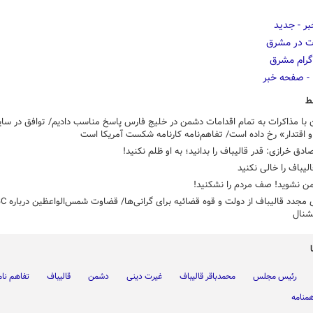
ط
با مذاکرات به تمام اقدامات دشمن در خلیج فارس پاسخ مناسب دادیم/ توافق در سای
 اقتدار» رخ داده است/ تفاهم‌نامه کارنامه شکست آمریکا است
ادق خرازی: قدر قالیباف را بدانید؛ به او ظلم نکنید!
یباف را خالی نکنید
ن نشوید! صف مردم را نشکنید!
نشنال
رئیس مجلس
محمدباقر قالیباف
غیرت دینی
دشمن
قالیباف
تفاهم نام
همنامه