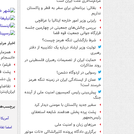
مردم‌سالاری ملت ایران است
بقائی: برنامه‌ای برای سفر به قطر و پاکستان
نداریم
رایزنی وزیر امور خارجه ایتالیا با عراقچی
بررسی چالش‌های جمعیتی در چهارمین جلسه
قرارگاه جوانی جمعیت قوه قضا
شرط بازگشایی تنگه هرمز چیست؟
اخبار مرتب
توئیت وزیر ارشاد درباره یک تکذیبیه از دفتر
همزمان 
رهبری
«انسجام و
حمایت ایران از تصمیمات رهبران فلسطینی در
فیلم/ ص
روند مذاکرات
پشت قال
رسوایی در اردوگاه دشمن!
پل دشم
عمان از ایستادگی ایران در زمینه تنگه هرمز
خرسند است!
ایران‌اینتر
پیش‌بینی رئیس کمیسیون امنیت ملی از آینده
جنگ
سفیر جدید پاکستان با مومنی دیدار کرد
برچسب‌ها
پشت پرده پخش هدفمند شایعه استعفای
رئیس‌جمهور
آمریکا
مرزهای زبان و امنیت ملی
امضا تفا
برگزاری دادگاه پرونده کثیرالشاکی «تات موتور