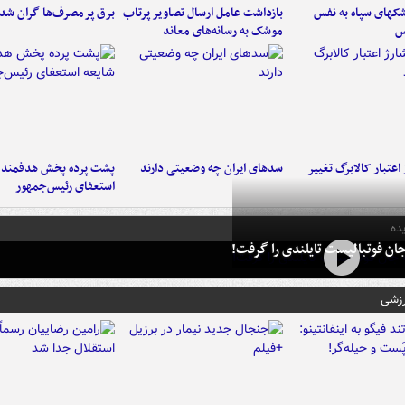
کهای سپاه به نفس
بازداشت عامل ارسال تصاویر پرتاب
برق پرمصرف‌ها گران شد
س
موشک به رسانه‌های معاند
اعتبار کالابرگ تغییر
سدهای ایران چه وضعیتی دارند
پشت پرده پخش هدفمند ش
استعفای رئیس‌جمهور
ده
ان فوتبالیست تایلندی را گرفت!
رزشی