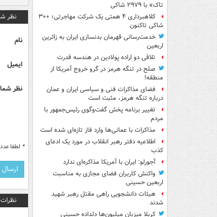
تاک» با ۲۹۷۹ شاکی
نظر شم
کلاهبرداری ۴ همتی یک شرکت مهاجرتی؛ ۳۰۰
شاکی تاکنون
خدمت‌رسانی قهرمان بدنسازی ایران به زائرین
نام
اربعین
تلاقی دو اراده پولادین در هندسه قدرت
ایمیل
صلح در تنگه هرمز در گرو خروج آمریکا از
منطقه!
نظر شما 
فضای مذاکرات فنی و سیاسی ایران و عمان
درباره تنگه هرمز، مثبت است
تغییر برنامه پخش گفت‌وگوی رئیس‌جمهور با
مردم
مذاکرات با عمانی‌ها وارد فاز تازه‌ای شده است
اطلاعیه دفتر رهبر انقلاب در مورد یک ادعای
*
لطفا عدد م
کذب
آجورلو: ایران با آمریکا مذاکره‌ای ندارد
واکنش کاربران فضای مجازی به مناسبت
اربعین حسینی
هیئات دانشجویی راهی مقتل رهبر شهید
نظرات
شدند
کربلا میزبان میلیون‌ها دلداده حسینی