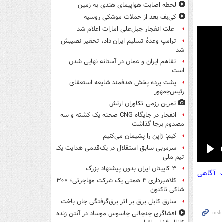
لحظه اصابت هواپیمای هندی به زمین
کی‌یف بعد از حملات موشکی روسیه
علت انفجار جبل‌علی امارات اعلام شد
ترامپ وعدۀ تسلیم ایران داد، تحقیر نصیبش
شد
تفاهم ایران و عمان در آستانه نهایی شدن
است
پشت پرده پخش هدفمند شایعه استعفای
رئیس‌جمهور
تمرین رزمی تکاوران ارتش
انفجار در جایگاه CNG صحنه یک کشته و سه
مصدوم برجا گذاشت
کیم: ژاپن را پشیمان می‌کنیم
سرمربی سابق استقلال در یک‌قدمی هدایت یک
تیم ملی
Pla
۳ کاپیتان ایران بدون پیشنهاد بزرگ
ت آگاهی
کلاهبرداری ۴ همتی یک شرکت مهاجرتی؛ ۳۰۰
شاکی تاکنون
سارق کابل برق بر اثر برق‌گرفتگی جان باخت
افشاگری جنجالی جاسوس موساد در آنتن زنده