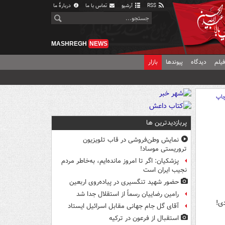
RSS
آرشیو
تماس با ما
دربارهٔ ما
MASHREGH
NEWS
یلم
دیدگاه
پیوندها
بازار
اپ
پربازدیدترین ها
نمایش وطن‌فروشی در قاب تلویزیون
تروریستی موساد!
پزشکیان: اگر تا امروز مانده‌ایم، به‌خاطر مردم
نجیب ایران است
حضور شهید تنگسیری در پیاده‌روی اربعین
رامین رضاییان رسماً از استقلال جدا شد
ی!
آقای گل جام جهانی مقابل اسرائیل ایستاد
استقبال از فرعون در ترکیه