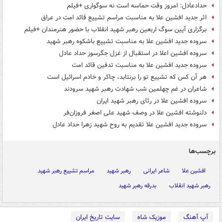
حدادعادل: امروز وقت حماسه است نه سوگواری +فیلم
اثر جدید افشین علا به مناسبت مراسم تشییع قائد امت در عراق
برگزاری آیین سوگ اربعین رهبر شهید انقلاب با حضور هنرمندان +فیلم
سروده جدید افشین علا به مناسبت تشییع باشکوه رهبر شهید
سروده افشین اعلا در استقبال از غزل جگرسوز حداد عادل
سروده جدید افشین علا به مناسبت تدفین قائد امت
هر آن کس که تشییع تو را برنتابد، چاکر و خادم اسرائیل است
شاعران در غم چهلمین شب شهادت رهبر شهید سرودند
سروده افشین علا در رثای رهبر شهید ایران
دلنوشته افشین علا در وصف شهید علی اصغر فروزان‌فر
سروده جدید افشین علا تقدیم به روح شهید زهرا حداد عادل
برچسب‌ها
افشین علا
شاعر ایرانی
رهبر شهید
مراسم تشییع رهبر شهید
رهبر شهید انقلاب
بدرقه رهبر شهید
آپ آهنگ
موزیک شاه
سایت تاریخ ایران