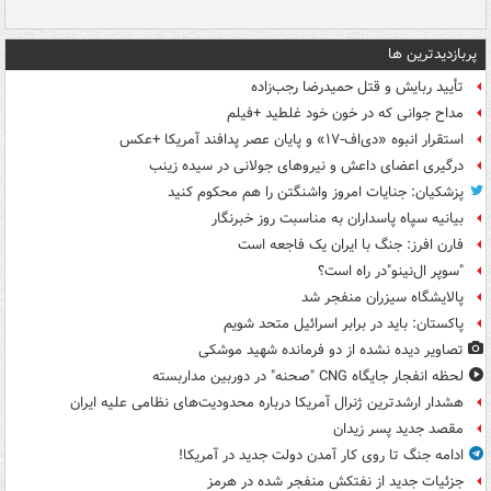
پربازدیدترین ها
تأیید ربایش و قتل حمیدرضا رجب‌زاده
مداح جوانی که در خون خود غلطید +فیلم
استقرار انبوه «دی‌اف‑۱۷» و پایان عصر پدافند آمریکا +عکس
درگیری اعضای داعش و نیروهای جولانی در سیده زینب
پزشکیان: جنایات امروز واشنگتن را هم محکوم کنید
بیانیه سپاه پاسداران به مناسبت روز خبرنگار
فارن افرز: جنگ با ایران یک فاجعه است
"سوپر ال‌نینو"در راه است؟
پالایشگاه سیزران منفجر شد
پاکستان: باید در برابر اسرائیل متحد شویم
تصاویر دیده‌ نشده از دو فرمانده شهید موشکی
لحظه انفجار جایگاه CNG "صحنه" در دوربین مداربسته
هشدار ارشدترین ژنرال آمریکا درباره محدودیت‌های نظامی علیه ایران
مقصد جدید پسر زیدان
ادامه جنگ تا روی کار آمدن دولت جدید در آمریکا!
جزئیات جدید از نفتکش منفجر شده در هرمز