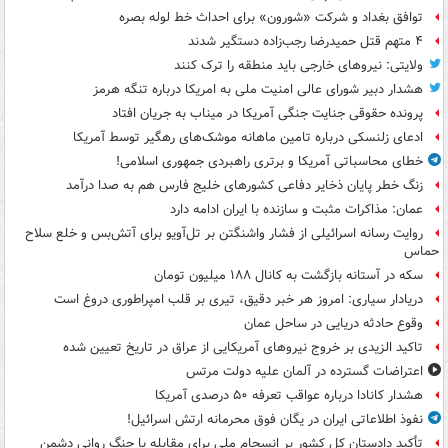
توافق بغداد و شرکت «شورون» برای احداث خط لوله بصره
۴ متهم قتل حمیدرضا رجب‌زاده دستگیر شدند
ولایتی: نیروهای خارجی باید منطقه را ترک کنند
هشدار دبیر شورای عالی امنیت ملی به امریکا درباره تنگه هرمز
پرونده حقوقی جنایت جنگی آمریکا در میناب به جریان افتاد
ادعای زلنسکی درباره تامین ماهانه موشک‌های رهگیر توسط آمریکا
خطای محاسباتی آمریکا و برتری راهبردی جمهوری اسلامی!
زنگ خطر پایان ذخایر دفاعی کشورهای خلیج فارس هم به صدا درآمد
عمان: مذاکرات مثبت و سازنده با ایران ادامه دارد
روایت رسانه اسرائیلی از فشار واشنگتن بر تل‌آویو برای آتش‌بس و خلع سلاح
حماس
سکه در آستانه بازگشت به کانال ۱۸۸ میلیون تومان
دریادار سیاری: امروز هر خبر دقیق، تیری بر قلب امپراطوری دروغ است
وقوع حادثه دریایی در ساحل عمان
تاکید الزیدی بر خروج نیروهای آمریکایی از عراق در تاریخ تعیین شده
اعتراضات گسترده در آلمان علیه دولت مرتس
هشدار کانادا درباره عواقب تعرفه ۵۰ درصدی آمریکا
نفوذ اطلاعاتی ایران در یگان فوق محرمانه ارتش اسرائیل!
تأکید دادستان کل کشور بر انسجام ملی برای مقابله با جنگ روانی دشمن