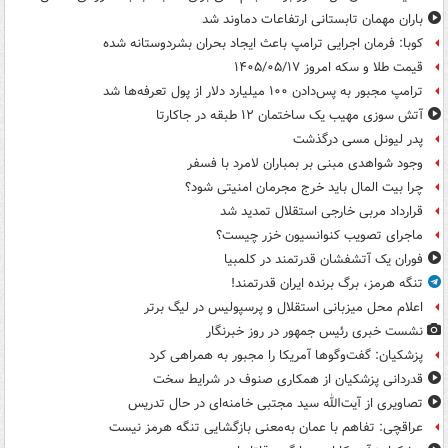
باران مهمان تابستانی ارتفاعات دماوند شد
کوبا: فرمان اجرایی ترامپ باعث ایجاد بحران بشردوستانه شده
قیمت طلا و سکه امروز ۱۴۰۵/۰۵/۱۷
ترامپ مجبور به پس‌دادن ۱۰۰ میلیارد دلار از پول تعرفه‌ها شد
آتش سوزی مهیب یک ساختمان ۱۲ طبقه در جاکارتا
پدر لیونل مسی درگذشت
وجود شواهدی مبنی بر بمباران لامرد با فسفر
چرا بیت المال باید خرج مجرمان امنیتی شود؟
قرارداد مربی خارجی استقلال تمدید شد
ماجرای تصویب کنوانسیون خزر چیست؟
فوران یک آتشفشان قدرتمند در کلمبیا
تنگه هرمز، برگ برنده ایران قدرتمند!
اعلام محل میزبانی استقلال و پرسپولیس در لیگ برتر
نشست خبری رئیس جمهور در روز خبرنگار
پزشکیان: گفت‌وگوها آمریکا را مجبور به همراهی کرد
قدردانی پزشکیان از همکاری صنوف در شرایط سخت
تصاویری از آیت‌الله سید مجتبی خامنه‌ای در حال تدریس
عراقچی: تفاهم با عمان به‌معنی بازگشایی تنگه هرمز نیست