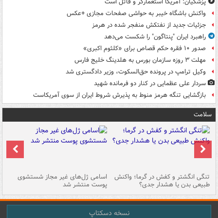
پزشکیان: آمریکا استعمارگر و قاتل است
واکنش باشگاه خیبر به حواشی صفحات مجازی +عکس
جزئیات جدید از نفتکش منفجر شده در هرمز
راهبرد ایران "پنتاگون" را شکست می‌دهد
صدور ۱۰ فقره حکم قصاص برای «کلثوم اکبری»
مهلت ۳ روزه سازمان بورس به هلدینگ خلیج فارس
وکیل ترامپ در پرونده حق‌السکوت، وزیر دادگستری شد
سردار علی عظمایی در کنار دو فرمانده شهید
بازگشایی تنگه هرمز منوط به پذیرش شروط ایران از سوی آمریکاست
سلامت
تنگی انگشتر و کفش در گرما؛ واکنش
اسامی ژل‌های غیر مجاز شستشوی
مر
طبیعی بدن یا هشدار جدی؟
پوست منتشر شد
نسخه دسکتاپ