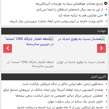
پاسخ معنادار هوافضای سپاه به تهدیدات آمریکایی‌ها
از این به بعد دیگر نامه‌های استقلال را امضا نمی‌کنم
حتی اوکراین هم به ترکیه حمله کرد
تاکید وزارت خارجه بر لزوم روشن شدن ابعاد جنایت تروریستی مزار شریف
حوادث
ای
هشدار نسبت به وفوع تندباد در تهران
لحظه انفجار جایگاه CNG "صحنه" در
دس
دوربین مداربسته
ات
آخرین اخبار
سخنگوی ارتش: نظم ایرانی حاکم بر تنگه غیرقابل بازگشت است
هشدار الموسوی درباره توطئه آمریکا برای ایجاد شکاف در نیروهای مسلح عراق
تعطیلی تدریجی مراکز دیالیز خصوصی به دلیل انباشت بدهی بیمه‌ها
خاویر باردم؛ یک ستاره در برابر سکوت جهان
خدمه ناو لینکلن: پس از ۸ ماه حضور در دریا خسته و درمانده‌ شدیم