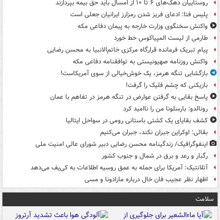
روستاییان دهک‌های ۶ تا ۱۰ از امسال باید حق بیمه بپردازند
پلیس فتا: ادعای فریز شدن رمزارز ایرانیان جعلی است
واکنش سخنگوی وزارت خارجه به پیمان دفاعی مکه
طارمی از لیست المپیاکوس خط خورد
پیام تبریک فرمانده قرارگاه مرکزی خاتم‌الانبیا به محسن رضایی
واکنش روزنامه صهیونیستی به توافقنامه دفاعی مکه
بازگشایی تنگه هرمز، یک خوش‌خیالی از سوی آمریکاست!
بازیکنی که چشم فلیک را گرفت!
پاسخ بقایی به گرفتن عوارض در تنگه هرمز در تفاهم با عمان
رونالدو: بارسلونا من را ناامید کرد
کشف بقایای یک کشتی باستانی رومی در سواحل ایتالیا
بقائی: اوکراین جبران نکند، جبران می‌کنیم
اینفوگرافیک/ زندگینامه محسن رضایی دبیر شورای عالی امنیت‌ ملی
رگبار و رعد و برق در شمال و جنوب کشور
آتلانتیک: آمریکا برای حمله به عمق روسیه اطلاعات به کی‌یف می‌دهد
اظهار نظر عجیب فان خال درباره مارادونا و مسی
سلامت