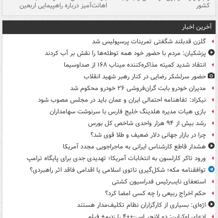
کشور
اهانت‌آمیز درباره راهپیمایی اربعین
گر
آخرین اخبار
گلزن قدبلند شگفتی تمرینات پرسپولیس شد
پزشکیان: مردم با حضور خود همه توطئه‌ها را نقش بر آب کردند
انتقاد شدید کمیته مذاکره‌کننده میناب ۱۶۸ از صداوسیما
حضور سرلشکر رضایی در کنار رهبر شهید انقلاب
مدیران خودرو بابت گران‌فروشی ۲۶ خودرو محکوم شد
نیکزاد: تفاهنامه احتمالی ایران و عمان باید در مجلس مصوب شود
بازی هیات مدیره هلدینگ خلیج فارس با سرنوشت سهامداران
رشد بیش از ۹۴ هزار واحدی شاخص کل بورس
چرا در بازار جهانی دلار ضعیف و طلا قوی شد؟
هشدار قاطع کارشناس ایرانی به ماجراجویی مجدد آمریکا
ورود تاکر کارلسون به انتخابات آمریکا؛ تهدیدی جدی برای پایگاه ترامپ
توافقنامه مکه؛ شکل‌گیری ناتوی اسلامی یا اقدامی فاقد اثر راهبردی؟
استعفای نایب‌رئیس فدراسیون کشتی
حکم اخراج ربیعی را چه کسی امضا کرد؟
اژه‌ای: بسیاری از کارگزاران نظام تکلیف‌مدار هستند
ادعای اوکراین: دو لانچر اس-۴۰۰ را زدیم+ فیلم