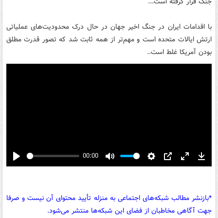
جنگ قرار گرفته است...
با اقدامات ایران در جنگ اخیر جهان در حال درک محدودیت‌های عملیاتی
ارتش ایالات متحده است و مهم‌تر از همه ثابت شد که تصور قدرت مطلق
بودن آمریکا غلط است..
00:00
Play
Mute
Settings
PIP
Enter
Down
fullscreen
*بازنشر مطالب شبکه‌های اجتماعی به منزله تأیید محتوای آن نیست و صرفا
جهت آگاهی مخاطبان از فضای این شبکه‌ها منتشر می‌شود.