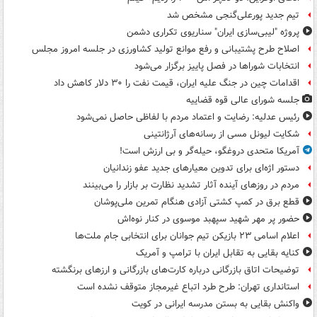
تیم جدید پورعلی‌گنجی مشخص شد
پروژه "لیبی‌سازی ایران" سناریوی تکراری دشمن
اصلاح طرح پشتیبانی و رفع موانع تولید کشاورزی در جلسه امروز مجلس
انتخابات شوراها در فصل پاییز برگزار می‌شود
اقدامات چین در جنگ علیه ایران، قیمت نفت را ۳۰ دلار کاهش داد
جلسه شورای عالی قوه قضاییه
رئیس عدلیه: رضایت و اعتماد مردم با لفاظی حاصل نمی‌شود
شکایت لیونل مسی از رسانه‌های آرژانتینی
آمریکا متحدی دروغگو، حیله‌گر و بی ارزش است!
دستور اژه‌ای برای تدوین معیارهای جدید عفو زندانیان
مردم در روزهای آینده آثار تشدید نظارت بر بازار را می‌بینند
قطع برق در کمپ کشتی آزادی هنگام تمرین ملی‌پوشان
حضور پر مهر شهید سپهبد موسوی در کنار نوه‌اش
اعلام اسامی ۲۳ بازیکن تیم جوانان برای انتخابی جام ملت‌ها
کنایه بقایی به تقابل ایران با ترامپ و آمریک
توضیحات اتاق بازرگانی درباره کارت‌های بازرگانی و ارزهای برنگشته
استانداری تهران: طرح طرد اتباع غیرمجاز متوقف نشده است
واکنش بقایی به بستن مدرسه ایرانی در کویت