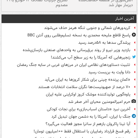
تصادف مرگبار در محور اهواز–شوش ۲
آتش‌سوزی در منطقه حفاظت‌شده
تشریح جزئیات تصادف ۱۲ خودرو با ۱۹
پا
دیزمار مهار شد
مصدوم
آخرین اخبار
کریدورهای شمالی و جنوبی تنگه هرمز حذف می‌شوند
پاسخ قاطع ملیحه محمدی به نسخه تسلیم‌طلبی روی آنتن BBC
پرشدگی سدها به ۵۸درصد رسید
بازدید وزیر نیرو از روند برق‌رسانی به واحدهای صنعتی بازسازی‌شده
زنجیرهایی که آمریکا را به زیر سطح آب می‌کشند!
تثبیت دستاوردهای نظامی ایران در مرزهای غربی در سایه جنگ رمضان
دانا وایت به بن‌بست رسید
«کمانِ پرنده» چینی برای شکار کروزها به ایران می‌آید
۷۰ درصد از صهیونیست‌ها نگران سلامت انتخابات هستند
یاوه‌گویی تولیدکننده موشک کروز اوکراینی علیه ایران
حرم امیرالمومنین محیای آخر صفر شد
آخرین نبرد «داستان اسباب‌بازی» برای نجات کودکی
جنگ با ایران، آمریکا را به دشمن جهان تبدیل کرد
آیا تینا پاکروان بازهم از ساترا مجوز فعالیت می‌گیرد؟
رقم فسخ قرارداد رضاییان با استقلال فقط ۱۰۰میلیون تومان!