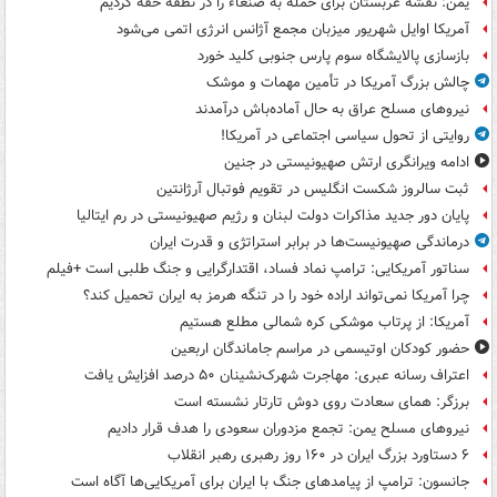
یمن: نقشه عربستان برای حمله به صنعاء را در نطفه خفه کردیم
آمریکا اوایل شهریور میزبان مجمع آژانس انرژی اتمی می‌شود
بازسازی پالایشگاه سوم پارس جنوبی کلید خورد
چالش بزرگ آمریکا در تأمین مهمات و موشک
نیروهای مسلح عراق به حال آماده‌باش درآمدند
روایتی از تحول سیاسی اجتماعی در آمریکا!
ادامه ویرانگری ارتش صهیونیستی در جنین
ثبت سالروز شکست انگلیس در تقویم فوتبال آرژانتین
پایان دور جدید مذاکرات دولت لبنان و رژیم صهیونیستی در رم ایتالیا
درماندگی صهیونیست‌ها در برابر استراتژی و قدرت ایران
سناتور آمریکایی: ترامپ نماد فساد، اقتدارگرایی و جنگ طلبی است +فیلم
چرا آمریکا نمی‌تواند اراده خود را در تنگه هرمز به ایران تحمیل کند؟
آمریکا: از پرتاب موشکی کره شمالی مطلع هستیم
حضور کودکان اوتیسمی در مراسم جاماندگان اربعین
اعتراف رسانه عبری: مهاجرت شهرک‌نشینان ۵۰ درصد افزایش یافت
برزگر: همای سعادت روی دوش تارتار نشسته است
نیروهای مسلح یمن: تجمع مزدوران سعودی را هدف قرار دادیم
۶ دستاورد بزرگ ایران در ۱۶۰ روز رهبری رهبر انقلاب
جانسون: ترامپ از پیامدهای جنگ با ایران برای آمریکایی‌ها آگاه است