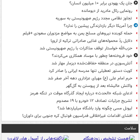
جان یک یهودی برابر ۱۰ میلیون انسان؟
رونمایی رئال مادرید از دیومانده
تجاوز نظامی مجدد رژیم صهیونیستی به سوریه
چرا آمریکا دیگر بازدارندگی پیشین را ندارد؟
حمله کوبنده نیروهای مسلح یمن به مواضع مزدوران سعودی +فیلم
دلایل ردّ محموله‌های غذایی صادراتی ترکیه از اروپا
حزب‌الله خواستار توقف مذاکرات با رژیم صهیونیستی شد
خود فروخته‌ها چطور با موساد همکاری می‌کردند؟
آتش‌سوزی در منطقه حفاظت‌شده دیزمار مهار شد
کویت دستور تعطیلی تنها مدرسه ایرانی را صادر کرد
حرم امام علی (ع) مهیای عزاداری دهه آخر صفر شد
واکنش عالیشاه بعد از پیوستن به گل‌گهر
ادعای شبکه «الحدث» درباره ایجاد گذرگاه موقت در تنگه هرمز
تشریح جزئیات تصادف ۱۲ خودرو با ۱۹ مصدوم
لیونل مسی چگونه وارد باشگاه میلیاردها شد؟
افشای اقدامات غیراخلاقی فدراسیون فوتبال کره جنوبی برای داوران!
سلامت