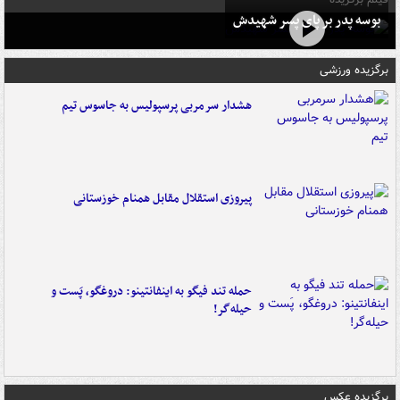
بوسه‌ پدر بر پای پسر شهیدش
برگزیده ورزشی
هشدار سرمربی پرسپولیس به جاسوس تیم
پیروزی استقلال مقابل همنام خوزستانی
حمله تند فیگو به اینفانتینو: دروغگو، پَست‌ و
حیله‌گر!
برگزیده عکس