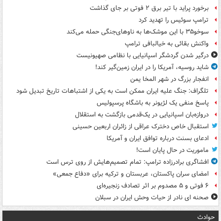
برخورد پراید با تیر برق ۲ فوتی بر جای گذاشت
ترامپ سوئیس را تهدید کرد
سوخو۳۵ با این موشک‌ها به ناوهای‌جنگی حمله می‌کند
واکنش بقائی به خیالبافی ترامپ
درگیر شدن گردشگر اسپانیایی با نظامی صهیونیست
شاید روسیه، آمریکا را در ایران زمین‌گیر کند!
انفجار بزرگ در شهر المخا یمن
تلگراف: جنگ علیه ایران ممکن است به یکی از اشتباهات تاریخ تبدیل شود
پاسخ منفی یک لژیونر به باشگاه پرسپولیس
دروازه‌بان اسپانیایی در یک‌قدمی بازگشت به استقلال
استقبال خاص دخترک عراقی از زائران اربعین حسینی
ادعای بسنت درباره توافق ایران و آمریکا
ماموریت در حال پایان است!
افشاگری برادرزاده ترامپ: تمام تصمیم‌هایش از روی ترس است
امضای سران پاکستان، عربستان و ترکیه برای «دفاع جمعی»
۶ فوتی و ۵ مصدوم بر اثر تصادف زنجیره‌ای
صحنه ای نادر از حیات وحش ایران در سبلان
حوادث