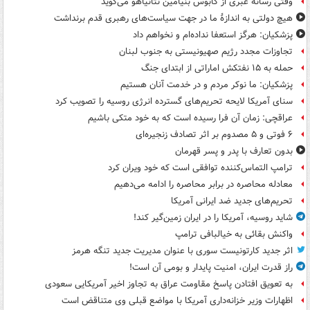
وقتی رسانه عبری از کابوس بنیامین نتانیاهو می‌گوید
هیچ دولتی به اندازۀ ما در جهت سیاست‌های رهبری قدم برنداشت
پزشکیان: هرگز استعفا نداده‌ام و نخواهم داد
تجاوزات مجدد رژیم صهیونیستی به جنوب لبنان
حمله به ۱۵ نفتکش‌ اماراتی از ابتدای جنگ
پزشکیان: ما نوکر مردم و در خدمت آنان هستیم
سنای آمریکا لایحه تحریم‌های گسترده انرژی روسیه را تصویب کرد
عراقچی: زمان آن فرا رسیده است که به خود متکی باشیم
۶ فوتی و ۵ مصدوم بر اثر تصادف زنجیره‌ای
بدون تعارف با پدر و پسر قهرمان
ترامپ التماس‌کننده توافقی است که خود ویران کرد
معادله محاصره در برابر محاصره را ادامه می‌دهیم
تحریم‌های جدید ضد ایرانی آمریکا
شاید روسیه، آمریکا را در ایران زمین‌گیر کند!
واکنش بقائی به خیالبافی ترامپ
اثر جدید کارتونیست سوری با عنوان مدیریت جدید تنگه هرمز
راز قدرت ایران، امنیت پایدار و بومی آن است!
به تعویق افتادن پاسخ مقاومت عراق به تجاوز اخیر آمریکایی سعودی
اظهارات وزیر خزانه‌داری آمریکا با مواضع قبلی وی متناقض است