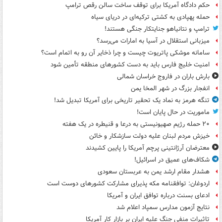
حکم دادگاه آمریکا برای توقف ساخت سالن رقص ترامپ
حمله پهپادی به کشتی ترکیه‌ای در دریای سیاه
ترامپ و نتانیاهو جنایتکار جنگی هستند!
میزبانی استقلال در آسیا به امارات می‌رسد؟
سامانه موشکی پاتریوت چیست و چرا ذخایر آن رو به اتمام است؟
امنیت خلیج فارس باید به دست کشورهای منطقه تأمین شود
بارش باران در فاروج خراسان شمالی
انفجار بزرگ در شهر المخا یمن
تنگه هرمز به نماد یک تحقیر تاریخی برای آمریکا تبدیل شد!
ماموریت در حال پایان است!
۲۰ حمله رژیم صهیونیستی به درعا و قنیطره در یک هفته
خیزش مردم لبنان علیه دولت سازشکار و خائن
معترضان آرژانتینی پرچم آمریکا را پایین کشیدند
شکاف‌های عمیق در اسرائیل!
هشدار مقام ارشد یمن به عربستان سعودی
اردوغان: توافقنامه مکه پذیرای مشارکت کشورهای دوست است
ادعای بسنت درباره توافق ایران و آمریکا
نتایج آزمون مدارس سمپاد اعلام شد
تاثیرات منفی جنگ علیه ایران بر بازار کار آمریکا