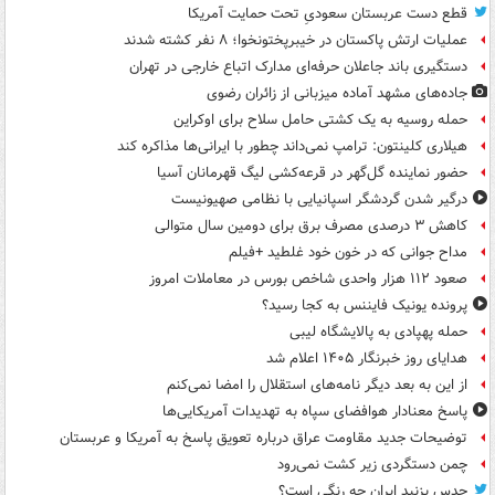
قطع دست عربستان سعودیِ تحت حمایت آمریکا
عملیات ارتش پاکستان در خیبرپختونخوا؛ ۸ نفر کشته شدند
دستگیری باند جاعلان حرفه‌ای مدارک اتباع خارجی در تهران
جاده‌های مشهد آماده میزبانی از زائران رضوی
حمله روسیه به یک کشتی حامل سلاح برای اوکراین
هیلاری کلینتون: ترامپ نمی‌داند چطور با ایرانی‌ها مذاکره کند
حضور نماینده گل‌گهر در قرعه‌کشی لیگ قهرمانان آسیا
درگیر شدن گردشگر اسپانیایی با نظامی صهیونیست
کاهش ۳ درصدی مصرف برق برای دومین سال متوالی
مداح جوانی که در خون خود غلطید +فیلم
صعود ۱۱۲ هزار واحدی شاخص بورس در معاملات امروز
پرونده یونیک فایننس به کجا رسید؟
حمله پهپادی به پالایشگاه لیبی
هدایای روز خبرنگار ۱۴۰۵ اعلام شد
از این به بعد دیگر نامه‌های استقلال را امضا نمی‌کنم
پاسخ معنادار هوافضای سپاه به تهدیدات آمریکایی‌ها
توضیحات جدید مقاومت عراق درباره تعویق پاسخ به آمریکا و عربستان
چمن دستگردی زیر کشت نمی‌رود
حدس بزنید ایران چه رنگی است؟