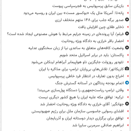
بازیکن سابق پرسپولیس به فجرسپاسی پیوست
پانه‌تا: آمریکا مثل یک «بوکسور مست» بین ایران و روسیه می‌دود
صدور برگه جلب برای ۱۴۸ متهم متخلف ارزی
ذخایر طلای چین افزایش یافت
فیلم/ آیا پرونده‌ای در زمینه جرایم مرتبط با هوش مصنوعی ایجاد شده است؟
احضار باقر خرازی به دادگاه ویژه روحانیت
وضعیت کافه‌های متعلق به ساعدی نیا از زبان سخنگوی عدلیه
پاکستان: باید در برابر اسرائیل متحد شویم
تئودور روزولت جایگزین ناو هواپیمابر آبراهام لینکلن می‌شود
کاریکاتور/ تلاش‌های بی‌پایان ترامپ برای مذاکره با ایران
اخراج بدون تعارف در انتظار فرد خاطی پرسپولیس
اتمام بودجه پنتاگون در آستانه گسترش جنگ
وقتی ترامپ ریاست‌جمهوری را دستگاه پول‌سازی می‌بیند!
ترکیه: توافق مکه علیه ایران یا هیچ کشور دیگری نیست
جهانگیر: آقای خرازی به دادگاه ویژه روحانیت احضار شد
افشای رسوایی جاسوسی سازمان ملل برای رژیم صهیونیستی
توافق برای برگزاری دیدار دوستانه ایران و آذربایجان
ابراهیم صادقی سرمربی سایپا شد