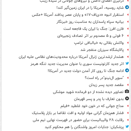
درگیری اعضای داعش و نیروهای جولانی در سیده زینب
شاید روسیه، آمریکا را در ایران زمین‌گیر کند!
استقرار انبوه «دی‌اف‑۱۷» و پایان عصر پدافند آمریکا +عکس
بیانیه سپاه پاسداران به مناسبت روز خبرنگار
فارن افرز: جنگ با ایران یک فاجعه است
۶ فوتی و ۵ مصدوم بر اثر تصادف زنجیره‌ای
واکنش بقائی به خیالبافی ترامپ
پالایشگاه سیزران منفجر شد
هشدار ارشدترین ژنرال آمریکا درباره محدودیت‌های نظامی علیه ایران
اثر جدید کارتونیست سوری با عنوان مدیریت جدید تنگه هرمز
ادامه جنگ تا روی کار آمدن دولت جدید در آمریکا!
"سوپر ال‌نینو"در راه است؟
مقصد جدید پسر زیدان
تصاویر دیده‌ نشده از دو فرمانده شهید موشکی
بدون تعارف با پدر و پسر قهرمان
مداح جوانی که در خون خود غلطید +فیلم
فشار هم‌زمان گرانی مواد اولیه و افت تقاضا بر بازار پلاستیک
رقابت ۲۸ والیبالیست برای حضور در فهرست نهایی تیم ملی
پزشکیان: جنایات امروز واشنگتن را هم محکوم کنید