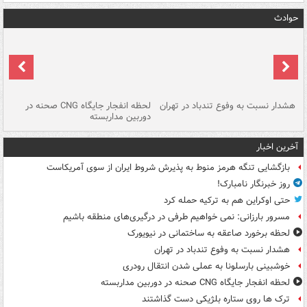
حوادث
ای
هشدار نسبت به وفوع تندباد در تهران
لحظه انفجار جایگاه CNG صحنه در
دس
دوربین مداربسته
ات
آخرین اخبار
بازگشایی تنگه هرمز منوط به پذیرش شروط ایران از سوی آمریکاست
روز خبرنگار نامبارک!
حتی اوکراین هم به ترکیه حمله کرد
مسرور بارزانی: نمی خواهیم طرفی در درگیری‌های منطقه باشیم
لحظه برخورد صاعقه به ساختمانی در نیویورک
هشدار نسبت به وفوع تندباد در تهران
خوشبینی بارسلونا به عملی شدن انتقال رودری
لحظه انفجار جایگاه CNG صحنه در دوربین مداربسته
ترک ها روی ستاره بلژیکی دست گذاشتند