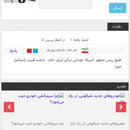
نظرات
انتشار یافته: 1
در انتظار بررسی: 0
پاسخ
۲۳:۰۳ - ۱۴۰۵/۰۳/۲۸
0
0
هيج ريس جمهور أمريكا خودش درگير ايران نکرد. ترامب فريب إسرائيل
خورد
خودرو
خودروهای جدید شیائومی در راه بازار
چرا سیم‌کشی خودرو ذوب می‌شود؟
شو