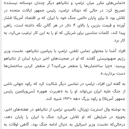
«تماس‌های مکرر میان ترامپ و نتانیاهو دیگر چندان دوستانه نیستند»
تصریح کرد: در حالی که دونالد ترامپ، رئیس جمهور ایالات متحده در
تلاش بود تا برای پایان دائمی جنگ خود با ایران که بر اقتصاد آمریکا فشار
آورده و قیمت بنزین را بالای ۴ دلار در هر گالن نگه داشته است، راهی
پیدا کند، کلمات مناسبی برای شریکی که او را به این کار ترغیب می‌کرد، به
کار برد.
افراد آشنا با محتوای تماس تلفنی ترامپ با بنیامین نتانیاهو، نخست وزیر
رژیم صهیونیستی گفتند که او در صحبت‌های اخیر درباره لبنان از نتانیاهو
پرسید: «چرا ساختمان‌ها را منفجر می‌کنید؟ از منفجر کردن ساختمان‌ها
دست بردارید.»
به گفته این افراد، ترامپ در تماسی دیگر شکایت کرد که رکود جهانی ناشی
از جنگ علیه ایران می‌تواند او را به «هربرت هوور» (سی‌ویکمین رئیس
جمهور آمریکا) و رکود بزرگ دهه ۱۹۳۰ شبیه کند.
به نوشته وال استریت ژورنال، ناامیدی ترامپ از نتانیاهو در هفته‌های اخیر،
به‌ویژه در شرایطی که او تلاش می‌کرد جنگ با ایران را پایان دهد،
درحالی‌که نخست وزیر اسرائیل به دنبال ادامه جنگ بود، گاهی اوقات به