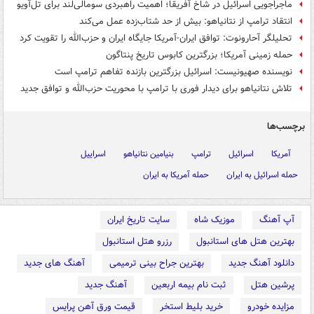
ماجراجویی اسرائیل در شاخ آفریقا؛ اهمیت راهبردی سومالی‌لند برای تل‌آویو
انتقاد ترامپ از نتانیاهو: بیش از حد شتاب‌زده عمل می‌کند
تحلیلگر آحارونوت: توافق ایران-آمریکا جایگاه ایران و حزب‌الله را تقویت کرد
حمله زمینی آمریکا؛ بزرگترین کابوس تاریخ پنتاگون
نویسنده صهیونیست: اسرائیل بزرگترین بازنده تفاهم ترامپ است
تلاش نتانیاهو برای دیدار فوری با ترامپ با محوریت حزب‌الله و توافق جدید
برچسب‌ها
آمریکا
اسرائیل
ترامپ
بنیامین نتانیاهو
اسراییل
حمله اسرائیل به ایران
حمله آمریکا به ایران
آپ آهنگ
موزیک شاه
سایت تاریخ ایران
بهترین هتل های استانبول
رزرو هتل استانبول
دانلود آهنگ جدید
بهترین جراح بینی ترمیمی
آهنگ های جدید
پرشین هتل
ثبت نام بیمه اربعین
آهنگ جدید
مزایده خودرو
خرید بلیط استخر
قیمت ورق آهن پرایس