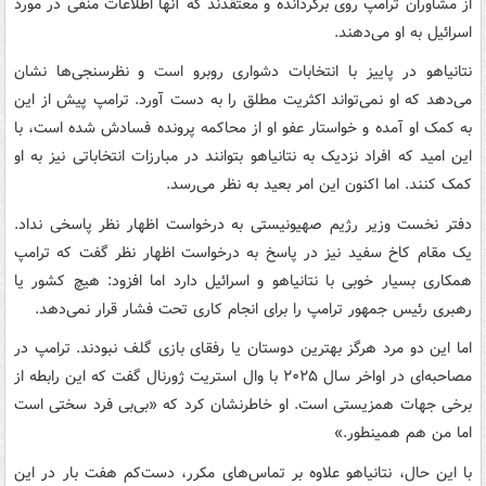
از مشاوران ترامپ روی برگردانده‌ و معتقدند که آنها اطلاعات منفی در مورد
اسرائیل به او می‌دهند.
نتانیاهو در پاییز با انتخابات دشواری روبرو است و نظرسنجی‌ها نشان
می‌دهد که او نمی‌تواند اکثریت مطلق را به دست آورد. ترامپ پیش از این
به کمک او آمده و خواستار عفو او از محاکمه پرونده فسادش شده است، با
این امید که افراد نزدیک به نتانیاهو بتوانند در مبارزات انتخاباتی نیز به او
کمک کنند. اما اکنون این امر بعید به نظر می‌رسد.
دفتر نخست وزیر رژیم صهیونیستی به درخواست اظهار نظر پاسخی نداد.
یک مقام کاخ سفید نیز در پاسخ به درخواست اظهار نظر گفت که ترامپ
همکاری بسیار خوبی با نتانیاهو و اسرائیل دارد اما افزود: هیچ کشور یا
رهبری رئیس جمهور ترامپ را برای انجام کاری تحت فشار قرار نمی‌دهد.
اما این دو مرد هرگز بهترین دوستان یا رفقای بازی گلف نبودند. ترامپ در
مصاحبه‌ای در اواخر سال ۲۰۲۵ با وال استریت ژورنال گفت که این رابطه از
برخی جهات همزیستی است. او خاطرنشان کرد که «بی‌بی فرد سختی است
اما من هم همینطور.»
با این حال، نتانیاهو علاوه بر تماس‌های مکرر، دست‌کم هفت بار در این