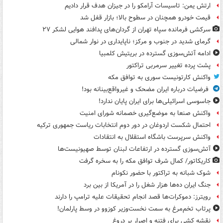
ارتش یمن: تاسیسات آرامکو را در جیزان هدف قرار دادیم
قیمت خودرو همچنان در سطوح بالا؛ بازار قفل شد
سرکشی فرمانده سپاه تهران از گردان‌های پدافند هوایی لشکر ۲۷
گرمای شدید در جنوب و مرکز؛ ناپایداری در نوار شمالی
ادامه آتش‌سوزی گسترده در بریتیش کلمبیا
پشت پرده تغییر سرمربی تراکتور
واکنش کارتونیست سوری به توافق مکه
فرضیات درباره ایران مضحک و غیرواقع‌بینانه بود!
جاسوسی اسرائیلی‌ها برای ایران پایان ندارد!
واکنش صنعا به موضع‌گیری خصمانه شورای امنیت
احتمال شکست اردوغان در دور دوم انتخابات ریاست جمهوری ترکیه
واکنش سرپرست باشگاه استقلال به انتقادات
آتش‌سوزی گسترده در ارتفاعات لبنان توسط صهیونیست‌ها
کاریکاتور/ کمال شرف توافق مکه را به سخره گرفت
شوک شبانه به تراکتور با حضور نکونام
جنگ ایران ده‌ها هزار شغل را در آمریکا از بین برد
رویترز: دموکرات‌ها قصد انجام تحقیقات علیه ترامپ را دارند
پرتاب تخم‌مرغ به سمت نخست‌وزیر کوزوو در وسط پارلمان!
نقشه کشی برای فتنه و اصرار بر دروغ