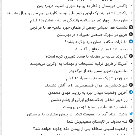
واکنش عربستان و قطر به بیانیه شورای امنیت درباره یمن
واکنش کشفیا به ترک اردوی تیم ملی توسط کاپیتان تیم ملی والیبال نشسته
جان باختن چهار نفر در سانحه رانندگی مراغه - هشترود+ فیلم
نشست هم اندیشی جمعی از علمای حوزه علمیه قم با عراقچی
حریق در شهرک صنعتی نصیرآباد در بهارستان
مذاکرات تنگه با عمان باید چگونه باشد؟
بیانیه تند فیفا در دفاع از آقای رئیس!
آیا روند عدلیه در مقابله با فساد تغییری کرده است؟
آمریکا از طریق ترکیه تسلیحات و مهمات به اوکراین می‌فرستد
نخستین تصویر مسی بعد از مرگ پدر
حریق در شهرک صنعتی نصیرآباد+ فیلم
شهرک‌نشین‌ها اموال فلسطینی‌ها را به آتش کشیدند!
آخرین وضعیت میدان نبرد به روایت مهدی محمدی
راز عبور مخفی جنگنده‌های ایرانی از چشم دشمن
نقشه راه ۱۵ ماده‌ای صلح غزه در بن‌بست
واکنش کنایه‌آمیز به عضویت ترکیه در پیمان مشترک با عربستان
قله دماوند در تابستان سفیدپوش شد!
وضعیت امنیتی منطقه پس از پیمان مکه چگونه خواهد شد؟