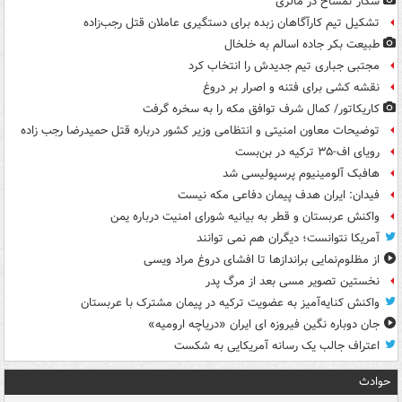
شکار تمساح در مالزی
تشکیل تیم کارآگاهان زبده برای دستگیری عاملان قتل رجب‌زاده
طبیعت بکر جاده اسالم به خلخال
مجتبی جباری تیم جدیدش را انتخاب کرد
نقشه کشی برای فتنه و اصرار بر دروغ
کاریکاتور/ کمال شرف توافق مکه را به سخره گرفت
توضیحات معاون امنیتی و انتظامی وزیر کشور درباره قتل حمیدرضا رجب زاده
رویای اف-۳۵ ترکیه در بن‌بست
هافبک آلومینیوم پرسپولیسی شد
فیدان: ایران هدف پیمان دفاعی مکه نیست
واکنش عربستان و قطر به بیانیه شورای امنیت درباره یمن
آمریکا نتوانست؛ دیگران هم نمی توانند
از مظلوم‌نمایی براندازها تا افشای دروغ مراد ویسی
نخستین تصویر مسی بعد از مرگ پدر
واکنش کنایه‌آمیز به عضویت ترکیه در پیمان مشترک با عربستان
جان دوباره نگین فیروزه ای ایران «دریاچه ارومیه»
اعتراف جالب یک رسانه آمریکایی به شکست
حوادث