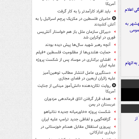
آمریکا
ی اعلام
باید افراد کارآمدتر را به کار گرفت
حامیان فلسطین در مکزیک پرچم اسرائیل را به
آتش کشیدند
دبیرکل سازمان ملل باز هم خواستار آتش‌بس
فوری در اوکراین شد
آنچه رهبر شهید سال‌ها پیش دیده بودند
حمایت هلندی‌ها از مظلومیت فلسطین +فیلم
افشای برکناری در موساد پس از شکست پروژه
شهر به اتهام
علیه ایران
دستگیری عامل انتشار مطالب توهین‌آمیز
علیه زائران اربعین در فضای مجازی
روایت تکان‌دهنده دانش‌آموز مینابی از جنایت
آمریکا
هدف قرار گرفتن اتاق‌ فرماندهی مزدوران
عربستان در یمن
شکست پروژه «خاورمیانه جدید» نتانیاهو
گزافه‌گویی و لفاظی جدید ترامپ علیه ایران
پیروزی استقلال مقابل همنام خوزستانی در
دیداری تدارکاتی