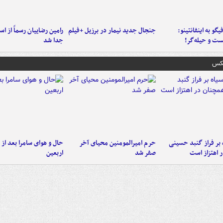
یگو به اینفانتینو:
جنجال جدید نیمار در برزیل +فیلم
رامین رضاییان رسماً از اس
ست‌ و حیله‌گر!
جدا شد
عکس
 بر فراز گنبد حسینی
حرم امیرالمومنین محیای آخر
حال و هوای سامرا بعد از ا
 اهتزاز است
صفر شد
اربعین