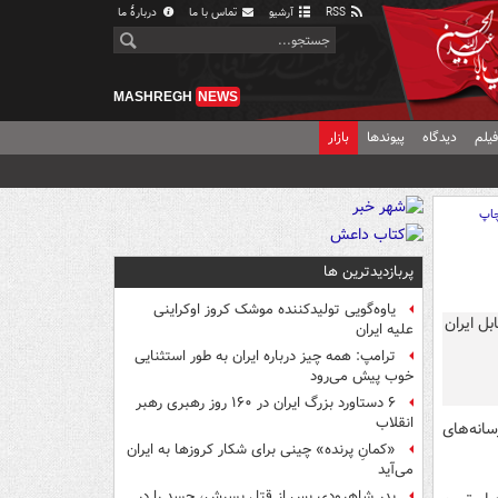
RSS
آرشیو
تماس با ما
دربارهٔ ما
MASHREGH
NEWS
یلم
دیدگاه
پیوندها
بازار
اپ
پربازدیدترین ها
یاوه‌گویی تولیدکننده موشک کروز اوکراینی
علیه ایران
ترامپ: همه چیز درباره ایران به طور استثنایی
خوب پیش می‌رود
۶ دستاورد بزرگ ایران در ۱۶۰ روز رهبری رهبر
انقلاب
تیم‌های ملی ایران و بلژیک در جام جهانی ۲۰۲۶، رسانه‌های
«کمانِ پرنده» چینی برای شکار کروزها به ایران
می‌آید
پدر شاهرودی پس از قتل پسرش، جسد را در