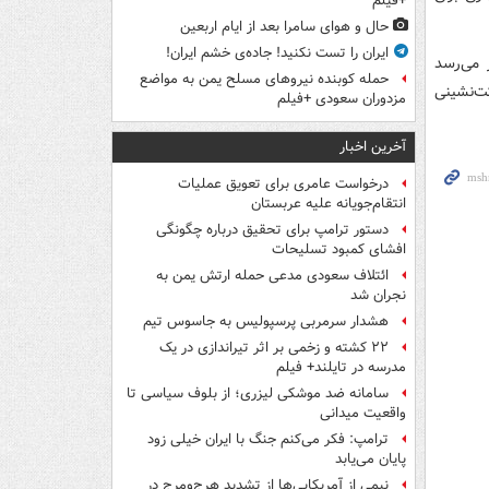
+فیلم
حال و هوای سامرا بعد از ایام اربعین
ایران را تست نکنید! جاده‌ی خشم ایران!
 می‌رسد
حمله کوبنده نیروهای مسلح یمن به مواضع
ت‌نشینی
مزدوران سعودی +فیلم
آخرین اخبار
درخواست عامری برای تعویق عملیات
انتقام‌جویانه علیه عربستان
دستور ترامپ برای تحقیق درباره چگونگی
افشای کمبود تسلیحات
ائتلاف سعودی مدعی حمله ارتش یمن به
نجران شد
هشدار سرمربی پرسپولیس به جاسوس تیم
۲۲ کشته و زخمی بر اثر تیراندازی در یک
مدرسه در تایلند+ فیلم
سامانه ضد موشکی لیزری؛ از بلوف سیاسی تا
واقعیت میدانی
ترامپ: فکر می‌کنم جنگ با ایران خیلی زود
پایان می‌یابد
نیمی از آمریکایی‌ها از تشدید هرج‌ومرج در