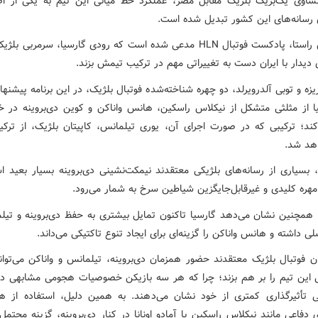
اوی یک‌بریک بلژیک مقابل مصر، عملکرد خط میانی این تیم به یکی از اص
 رسانه‌های این کشور تبدیل شده است.
در همین راستا، پادکست فوتبال HLN مدعی شده است که رودی گارسیا، سرمربی
دیدار با ایران دست به تغییراتی مهم در ترکیب تیمش بزند.
زه و توبی آلدرویرلد، دو چهره شناخته‌شده فوتبال بلژیک، در این برنامه پیشنهاد 
ا از مثلثی متشکل از نیکلاس راسکین، هانس واناکن و کوین دی‌بروینه در خ
کند؛ ترکیبی که در صورت اجرای آن، یوری تیلمانس، کاپیتان بلژیک، از ترک
هد شد.
ل، بسیاری از رسانه‌های بلژیکی معتقدند نیمکت‌نشینی دی‌بروینه بسیار بعید ا
هره کلیدی و غیرقابل‌جایگزین شیاطین سرخ به شمار می‌رود.
 همچنین نشان می‌دهد گارسیا تاکنون تمایل بیشتری به حفظ دی‌بروینه و تیل
ی داشته و هانس واناکن را گزینه‌ای برای ایجاد تنوع تاکتیکی می‌داند.
ن فوتبال بلژیک معتقدند حضور همزمان دی‌بروینه، تیلمانس و واناکن می‌توان
 این تیم را بر هم بزند؛ چرا که هر سه بازیکن خصوصیات هجومی مشابهی دار
ی تأثیرگذاری کمتری از خود نشان می‌دهند. به همین دلیل، استفاده از ها
 دفاعی مانند نیکلاس راسکین یا آمادو اونانا در کنار دی‌بروینه، گزینه محتمل‌