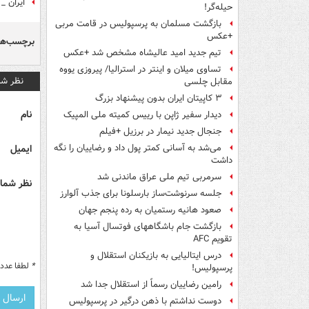
ایران _ 
حیله‌گر!
بازگشت مسلمان به پرسپولیس در قامت مربی
+عکس
برچسب‌ها
تیم جدید امید عالیشاه مشخص شد +عکس
تساوی میلان و اینتر در استرالیا/ پیروزی یووه
نظر شم
مقابل چلسی
۳ کاپیتان ایران بدون پیشنهاد بزرگ
نام
دیدار سفیر ژاپن با رییس کمیته ملی المپیک
جنجال جدید نیمار در برزیل +فیلم
ایمیل
می‌شد به آسانی کمتر پول داد و رضاییان را نگه
داشت
سرمربی تیم ملی عراق ماندنی شد
نظر شما 
جلسه سرنوشت‌ساز بارسلونا برای جذب آلوارز
صعود هانیه رستمیان به رده پنجم جهان
بازگشت جام باشگاههای فوتسال آسیا به
تقویم AFC
درس ایتالیایی‌ به بازیکنان استقلال و
*
لطفا عدد م
پرسپولیس!
رامین رضاییان رسماً از استقلال جدا شد
دوست نداشتم با ذهن درگیر در پرسپولیس