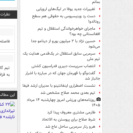
بمانم
تغییرات جدید یوفا در لیگ‌های اروپایی
نظرات
دست رد وینیسیوس به حقوقی هم سطح
رونالدو!
ماجرای خواهرخواندگی استقلال و تیم
افغانستانی چه بود؟
فاصله 
حسین نژاد با ۲ میلیون یورو از دینامو جدا
می‌شود
سرمربی سابق استقلال در یک‌قدمی هدایت یک
تیم ملی
انتصاب سرپرست دبیری فدراسیون کشتی
تیم گا
گفت‌وگو با قهرمان جهان که در مبارزه با اشرار
به قزا
جانباز شد
نشست اضطراری اینفانتینو با مدیران ارشد فیفا
تیم بعدی محمد صلاح مشخص شد
این مطالب
روزنامه‌های ورزشی امروز چهارشنبه ۱۴ مرداد
۱۴۰۵
طارمی مشتری معروف پیدا کرد
شرط صلاح برای پیوستن به الاتحاد
هرو رنار سرمربی ساحل عاج شد