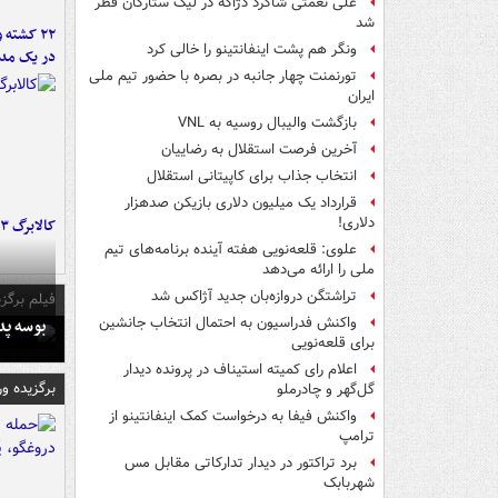
علی نعمتی شاگرد دژاگه در لیگ ستارگان قطر
شد
۲۲ کشته 
ونگر هم پشت اینفانتینو را خالی کرد
در یک مدر
تورنمنت چهار جانبه در بصره با حضور تیم ملی
ایران
بازگشت والیبال روسیه به VNL
آخرین فرصت استقلال به رضاییان
انتخاب جذاب برای کاپیتانی استقلال
قرارداد یک میلیون دلاری بازیکن صدهزار
دلاری!
کالابرگ ۳ گروه شارژ شد
علوی: قلعه‌نویی هفته آینده برنامه‌های تیم
ملی را ارائه می‌دهد
تراِشتگن دروازه‌بان جدید آژاکس شد
فیلم برگزی
بوسه‌ پ
واکنش فدراسیون به احتمال انتخاب جانشین
برای قلعه‌نویی
اعلام رای کمیته استیناف در پرونده دیدار
برگزیده و
گل‌گهر و چادرملو
واکنش فیفا به درخواست کمک اینفانتینو از
ترامپ
برد تراکتور در دیدار تدارکاتی مقابل مس
شهربابک