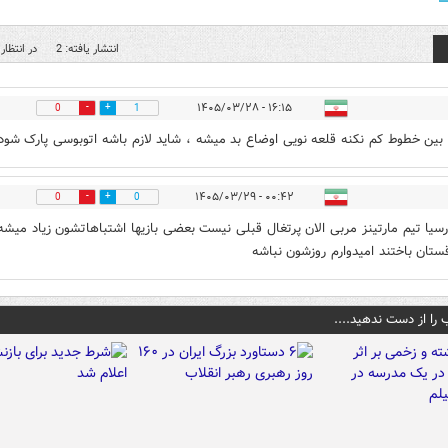
انتشار یافته: 2
در انتظار 
۱۶:۱۵ - ۱۴۰۵/۰۳/۲۸
0
1
بین خطوط کم نکنه قلعه نویی اوضاع بد میشه ، شاید لازم باشه اتوبوسی پارک شود
۰۰:۴۲ - ۱۴۰۵/۰۳/۲۹
0
0
رسیا تیم مارتینز مربی الان پرتغال قبلی نیست بعضی بازیها اشتباهاتشون زیاد میشه 
قستان باختند امیدوارم روزشون نباشه
 را از دست ندهید....