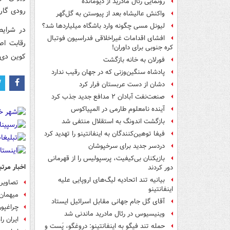
رونمایی رئال مادرید از دیومانده
رودی گار
واکنش عالیشاه بعد از پیوستن به گل‌گهر
لیونل مسی چگونه وارد باشگاه میلیاردها شد؟
در شرایط
افشای اقدامات غیراخلاقی فدراسیون فوتبال
رقابت اص
کره جنوبی برای داوران!
کوین دی‌ب
فورلان به خانه بازگشت
پادشاه سنگین‌وزنی که در جهان رقیب ندارد
دشان از دست عربستان فرار کرد
صنعت‌نفت آبادان ۲ مدافع جدید جذب کرد
آینده نامعلوم طارمی در المپیاکوس
بازگشت اندونگ به استقلال منتفی شد
فیفا توهین‌کنندگان به اینفانتینو را تهدید کرد
دردسر جدید برای سرخپوشان
بازیکنان بی‌کیفیت، پرسپولیس را از قهرمانی
اخبار مرتب
دور کردند
بیانیه تند اتحادیه لیگ‌های اروپایی علیه
تصاویر
اینفانتینو
میهمان 
آقای گل جام جهانی مقابل اسرائیل ایستاد
چراغپور
وینیسیوس در رئال مادرید ماندنی شد
ایران ر
حمله تند فیگو به اینفانتینو: دروغگو، پَست‌ و