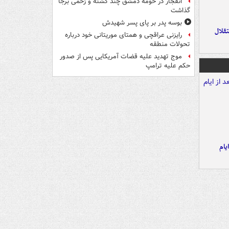
انفجار در حومه دمشق چند کشته و زخمی برجا
گذاشت
بوسه‌ پدر بر پای پسر شهیدش
تقلال
رایزنی عراقچی و همتای موریتانی خود درباره
تحولات منطقه
موج تهدید علیه قضات آمریکایی پس از صدور
حکم علیه ترامپ
یام