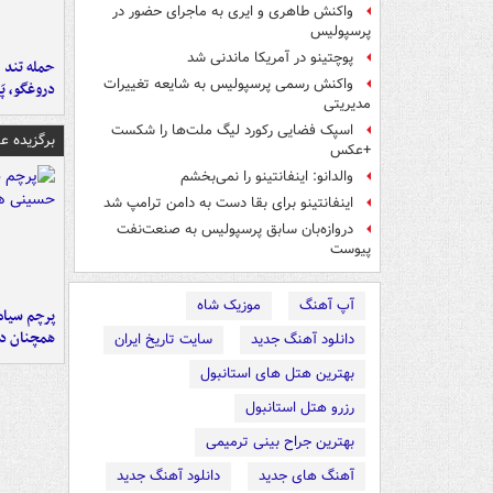
واکنش طاهری و ایری به ماجرای حضور در
پرسپولیس
پوچتینو در آمریکا ماندنی شد
حمله تند ف
واکنش رسمی پرسپولیس به شایعه تغییرات
دروغگو، پَ
مدیریتی
اسپک فضایی رکورد لیگ ملت‌ها را شکست
برگزیده 
+عکس
والدانو: اینفانتینو را نمی‌بخشم
اینفانتینو برای بقا دست به دامن ترامپ شد
دروازه‌بان سابق پرسپولیس به صنعت‌نفت
پیوست
آپ آهنگ
موزیک شاه
پرچم سیاه
همچنان در
دانلود آهنگ جدید
سایت تاریخ ایران
بهترین هتل های استانبول
رزرو هتل استانبول
بهترین جراح بینی ترمیمی
آهنگ های جدید
دانلود آهنگ جدید