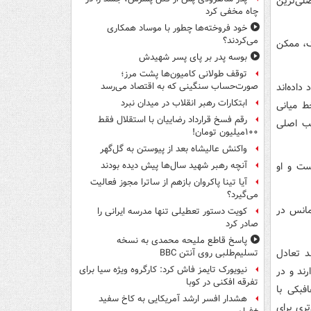
لی‌ترین
چاه مخفی کرد
خود فروخته‌ها چطور با موساد همکاری
می‌کردند؟
 بلژیک، ممکن
بوسه‌ پدر بر پای پسر شهیدش
توقف طولانی کامیون‌ها پشت مرز؛
داده‌اند
صورت‌حساب سنگینی که به اقتصاد می‌رسد
ابتکارات رهبر انقلاب در میدان نبرد
ط میانی
رقم فسخ قرارداد رضاییان با استقلال فقط
یب اصلی
۱۰۰میلیون تومان!
واکنش عالیشاه بعد از پیوستن به گل‌گهر
ست و او
آنچه رهبر شهید سال‌ها پیش دیده بودند
آیا تینا پاکروان بازهم از ساترا مجوز فعالیت
می‌گیرد؟
مانس در
کویت دستور تعطیلی تنها مدرسه ایرانی را
صادر کرد
پاسخ قاطع ملیحه محمدی به نسخه
د تعادل
تسلیم‌طلبی روی آنتن BBC
نیویورک تایمز فاش کرد: کارگروه ویژه سیا برای
ند و در
تفرقه افکنی در کوبا
فبکی با
هشدار افسر ارشد آمریکایی به کاخ سفید
تری برای