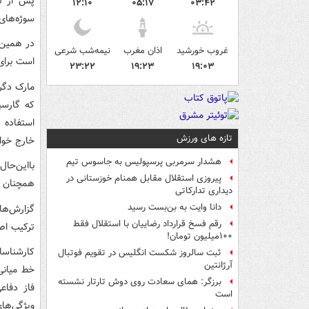
پس از تس
۱۲:۱۰
۰۵:۱۷
۰۳:۴۲
سوژه‌های
غروب خورشید
اذان مغرب
نیمه‌شب شرعی
است برای 
۲۳:۲۲
۱۹:۲۳
۱۹:۰۳
مارک دگری
که گارسی
استفاده 
تازه های ورزش
خارج خوا
هشدار سرمربی پرسپولیس به جاسوس تیم
بااین‌حا
پیروزی استقلال مقابل همنام خوزستانی در
همچنان م
دیداری تدارکاتی
دانا وایت به بن‌بست رسید
گزارش‌ها
رقم فسخ قرارداد رضاییان با استقلال فقط
ترکیب اصل
۱۰۰میلیون تومان!
کارشناسا
ثبت سالروز شکست انگلیس در تقویم فوتبال
آرژانتین
خط میانی
برزگر: همای سعادت روی دوش تارتار نشسته
فاز دفاع
است
ویژگی‌های