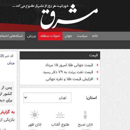
خانه
سیاست
جهان
تحولات منطقه
ورزش
شبکه‌های اجتماع
قیمت
کد خبر
425
ورزش
قیمت جهانی طلا امروز ۱۵ مرداد
قیمت نفت برنت به ۷۹ دلار رسید
افزایش قیمت طلا و نقره جهانی
پس از ت
کشور از
استان:
برای دید
به گزار
بلژیکی ا
اذان صبح
طلوع آفتاب
اذان ظهر