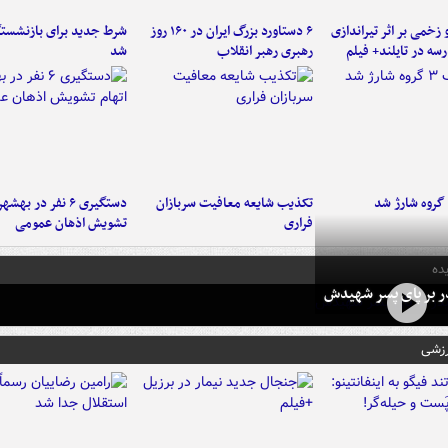
و زخمی بر اثر تیراندازی
۶ دستاورد بزرگ ایران در ۱۶۰ روز
شرط جدید برای بازنشستگ
سه در تایلند+ فیلم
رهبری رهبر انقلاب
شد
تکذیب شایعه معافیت سربازان
دستگیری ۶ نفر در به
فراری
تشویش اذهان عمومی
ده
در بر پای پسر شهیدش
رزشی