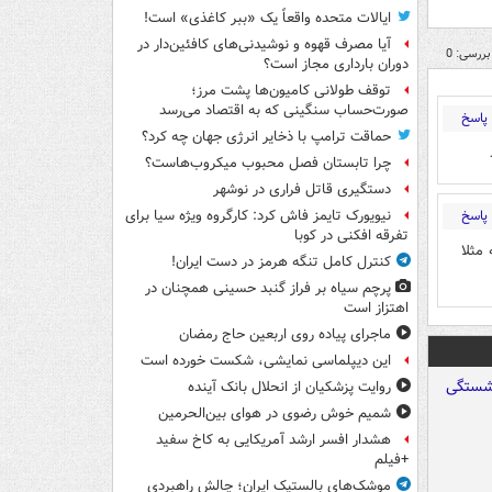
ایالات متحده واقعاً یک «ببر کاغذی» است!
آیا مصرف قهوه و نوشیدنی‌های کافئین‌دار در
بررسی: 0
دوران بارداری مجاز است؟
توقف طولانی کامیون‌ها پشت مرز؛
صورت‌حساب سنگینی که به اقتصاد می‌رسد
پاسخ
حماقت ترامپ با ذخایر انرژی جهان چه کرد؟
چرا تابستان فصل محبوب میکروب‌هاست؟
دستگیری قاتل فراری در نوشهر
پاسخ
نیویورک تایمز فاش کرد: کارگروه ویژه سیا برای
تفرقه افکنی در کوبا
مثلا
کنترل کامل تنگه هرمز در دست ایران!
پرچم سیاه بر فراز گنبد حسینی همچنان در
اهتزاز است
ماجرای پیاده روی اربعین حاج رمضان
این دیپلماسی نمایشی، شکست خورده است
روایت پزشکیان از انحلال بانک آینده
شمیم خوش رضوی در هوای بین‌الحرمین
هشدار افسر ارشد آمریکایی به کاخ سفید
+فیلم
موشک‌های بالستیک ایران؛ چالش راهبردی