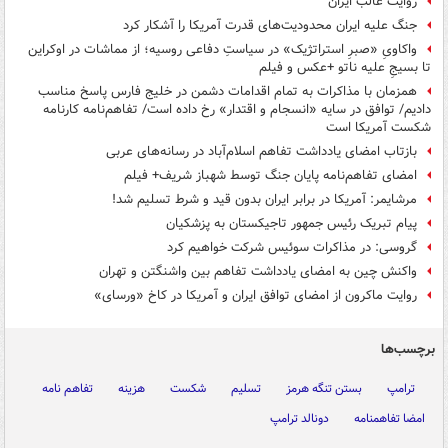
روایت غالب ایران
جنگ علیه ایران محدودیت‌های قدرت آمریکا را آشکار کرد
واکاویِ «صبرِ استراتژیک» در سیاستِ دفاعی روسیه؛ از مماشات در اوکراین
تا بسیجِ علیه ناتو +عکس و فیلم
همزمان با مذاکرات به تمام اقدامات دشمن در خلیج فارس پاسخ مناسب
دادیم/ توافق در سایه «انسجام و اقتدار» رخ داده است/ تفاهم‌نامه کارنامه
شکست آمریکا است
بازتاب امضای یادداشت تفاهم اسلام‌آباد در رسانه‌های عربی
امضای تفاهم‌نامه پایان جنگ توسط شهباز شریف+ فیلم
مرشایمر: آمریکا در برابر ایران بدون قید و شرط تسلیم شد!
پیام تبریک رئیس جمهور تاجیکستان به پزشکیان
گروسی: در مذاکرات سوئیس شرکت خواهیم کرد
واکنش چین به امضای یادداشت تفاهم بین واشنگتن و تهران
روایت ماکرون از امضای توافق ایران و آمریکا در کاخ «ورسای»
برچسب‌ها
ترامپ
بستن تنگه هرمز
تسلیم
شکست
هزینه
تفاهم نامه
امضا تفاهمنامه
دونالد ترامپ