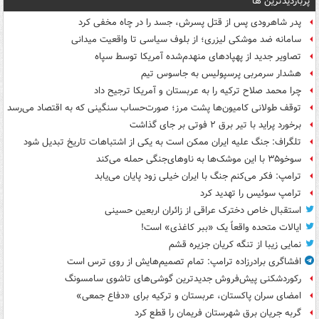
پربازدیدترین ها
پدر شاهرودی پس از قتل پسرش، جسد را در چاه مخفی کرد
سامانه ضد موشکی لیزری؛ از بلوف سیاسی تا واقعیت میدانی
تصاویر جدید از پهپادهای منهدم‌شده آمریکا توسط سپاه
هشدار سرمربی پرسپولیس به جاسوس تیم
چرا محمد صلاح ترکیه را به عربستان و آمریکا ترجیح داد
توقف طولانی کامیون‌ها پشت مرز؛ صورت‌حساب سنگینی که به اقتصاد می‌رسد
برخورد پراید با تیر برق ۲ فوتی بر جای گذاشت
تلگراف: جنگ علیه ایران ممکن است به یکی از اشتباهات تاریخ تبدیل شود
سوخو۳۵ با این موشک‌ها به ناوهای‌جنگی حمله می‌کند
ترامپ: فکر می‌کنم جنگ با ایران خیلی زود پایان می‌یابد
ترامپ سوئیس را تهدید کرد
استقبال خاص دخترک عراقی از زائران اربعین حسینی
ایالات متحده واقعاً یک «ببر کاغذی» است!
نمایی زیبا از تنگه کریان جزیره قشم
افشاگری برادرزاده ترامپ: تمام تصمیم‌هایش از روی ترس است
رکوردشکنی پیش‌فروش جدیدترین گوشی‌های تاشوی سامسونگ
امضای سران پاکستان، عربستان و ترکیه برای «دفاع جمعی»
گربه جریان برق شهرستان فریمان را قطع کرد