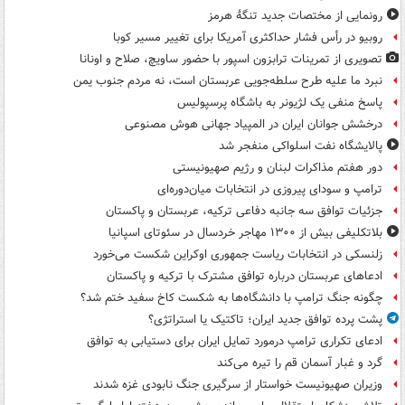
رونمایی از مختصات جدید تنگۀ هرمز
روبیو در رأس فشار حداکثری آمریکا برای تغییر مسیر کوبا
تصویری از تمرینات ترابزون اسپور با حضور ساویچ، صلاح و اونانا
نبرد ما علیه طرح سلطه‌جویی عربستان است، نه مردم جنوب یمن
پاسخ منفی یک لژیونر به باشگاه پرسپولیس
درخشش جوانان ایران در المپیاد جهانی هوش مصنوعی
پالایشگاه نفت اسلواکی منفجر شد
دور هفتم مذاکرات لبنان و رژیم صهیونیستی
ترامپ و سودای پیروزی در انتخابات میان‌دوره‌ای
جزئیات توافق سه جانبه دفاعی ترکیه، عربستان و پاکستان
بلاتکلیفی بیش از ۱۳۰۰ مهاجر خردسال در سئوتای اسپانیا
زلنسکی در انتخابات ریاست جمهوری اوکراین شکست می‌خورد
ادعاهای عربستان درباره توافق مشترک با ترکیه و پاکستان
چگونه جنگ ترامپ با دانشگاه‌ها به شکست کاخ سفید ختم شد؟
پشت پرده توافق جدید ایران؛ تاکتیک یا استراتژی؟
ادعای تکراری ترامپ درمورد تمایل ایران برای دستیابی به توافق
گرد و غبار آسمان قم را تیره می‌کند
وزیران صهیونیست خواستار از سرگیری جنگ نابودی غزه شدند