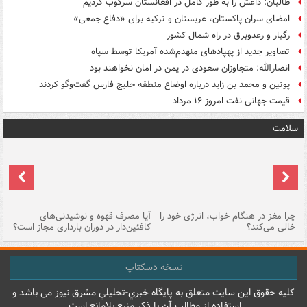
طالبان: داعش را به طور کامل در افغانستان سرکوب کردیم
امضای سران پاکستان، عربستان و ترکیه برای «دفاع جمعی»
رگبار و رعدوبرق در راه شمال کشور
تصاویر جدید از پهپادهای منهدم‌شده آمریکا توسط سپاه
انصارالله: متجاوزان سعودی در یمن در امان نخواهند بود
پوتین و محمد بن زاید درباره اوضاع منطقه خلیج فارس گفت‌وگو کردند
قیمت جهانی نفت امروز ۱۶ مرداد
سلامت
ت
چرا مغز در هنگام خواب، انرژی خود را
آیا مصرف قهوه و نوشیدنی‌های
چر
خالی می‌کند؟
کافئین‌دار در دوران بارداری مجاز است؟
می
نسخه دسکتاپ
کليه حقوق اين سايت متعلق به پایگاه خبري-تحليلي مشرق نيوز می باشد و
استفاده از مطالب آن با ذکر منبع بلامانع است.