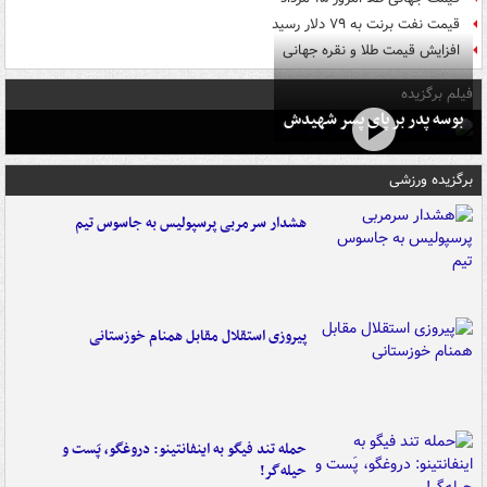
قیمت نفت برنت به ۷۹ دلار رسید
افزایش قیمت طلا و نقره جهانی
فیلم برگزیده
بوسه‌ پدر بر پای پسر شهیدش
برگزیده ورزشی
هشدار سرمربی پرسپولیس به جاسوس تیم
پیروزی استقلال مقابل همنام خوزستانی
حمله تند فیگو به اینفانتینو: دروغگو، پَست‌ و
حیله‌گر!