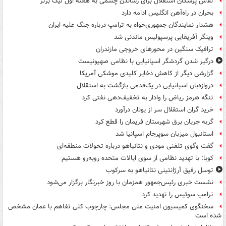
تلاش پزشکان استقلال برای رساندن چشمی به هفته اول لیگ برتر
بحران در راه‌آهن انگلیس ادامه دارد
هشدار نمایندگان جمهوری‌خواه به ترامپ درباره جنگ علیه ایران
وینگر آفریقایی پرسپولیس ماندنی شد
ترافیک سنگین در محورهای خروجی مازندران
درگیر شدن گردشگر اسپانیایی با نظامی صهیونیست
گزارشی دیگر از کاهش ذخایر کلیدی موشکی آمریکا
دروازه‌بان اسپانیایی در یک‌قدمی بازگشت به استقلال
تنگه هرمز ریاض را وادار به تخفیف‌دهی نفتی کرد
خرید گران استقلال سر از یونان درآورد
گربه جریان برق شهرستان فریمان را قطع کرد
استانبول میزبان سوپرجام اسپانیا شد
گفت وگوی تلفنی مودی و نتانیاهو درباره تحولات منطقه‌ای
کوبا: با تهدید نظامی از سوی ایالات متحده روبه‌رو هستیم
توسل رفیق آرژانتینی نتانیاهو به سرکوب
نشست خبری رئیس‌جمهور همزمان با روز خبرنگار برگزار می‌شود
ترامپ سوئیس را تهدید کرد
سخنگوی کمیسیون امنیت ملی مجلس: چارچوب کلی تفاهم با عمان مشخص
شده است