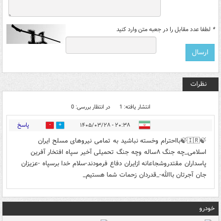
*
لطفا عدد مقابل را در جعبه متن وارد کنید
نظرات
انتشار یافته: 1
در انتظار بررسی: 0
پاسخ
۲۰:۳۸ - ۱۴۰۵/۰۳/۲۸
0
0
🍃🇮🇷🍃بااحترام وخسته نباشید به تمامی نیروهای مسلح ایران
اسلامی_چه جنگ ۸ساله وچه جنگ تحمیلی آخیر سپاه افتخار آفرین
پاسداران مقتدر‌وشجاعانه ازایران دفاع فرمودند-سلام خدا برسپاه -عزیزان
جان آجرتان باالله-_قدردان زحمات شما هستیم_
خودرو