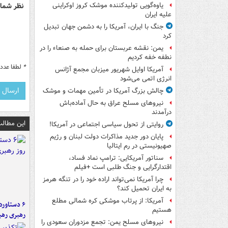
نظر شما 
یاوه‌گویی تولیدکننده موشک کروز اوکراینی
علیه ایران
جنگ با ایران، آمریکا را به دشمن جهان تبدیل
کرد
یمن: نقشه عربستان برای حمله به صنعاء را در
نطفه خفه کردیم
*
لطفا عدد م
آمریکا اوایل شهریور میزبان مجمع آژانس
انرژی اتمی می‌شود
چالش بزرگ آمریکا در تأمین مهمات و موشک
نیروهای مسلح عراق به حال آماده‌باش
درآمدند
این مطالب
روایتی از تحول سیاسی اجتماعی در آمریکا!
پایان دور جدید مذاکرات دولت لبنان و رژیم
صهیونیستی در رم ایتالیا
سناتور آمریکایی: ترامپ نماد فساد،
اقتدارگرایی و جنگ طلبی است +فیلم
چرا آمریکا نمی‌تواند اراده خود را در تنگه هرمز
به ایران تحمیل کند؟
آمریکا: از پرتاب موشکی کره شمالی مطلع
هستیم
رهبری رهب
نیروهای مسلح یمن: تجمع مزدوران سعودی را