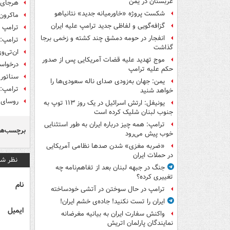
عربستان در یمن
هرجای ت
شکست پروژه «خاورمیانه جدید» نتانیاهو
ماکرون:
گزافه‌گویی و لفاظی جدید ترامپ علیه ایران
ترامپ ت
انفجار در حومه دمشق چند کشته و زخمی برجا
ترامپ: 
گذاشت
ان‌تی‌و
موج تهدید علیه قضات آمریکایی پس از صدور
درخواست
حکم علیه ترامپ
سناتور 
یمن: جهان به‌زودی صدای ناله سعودی‌ها را
ترامپ: 
خواهد شنید
روسای 
یونیفل: ارتش اسرائیل در یک روز ۱۱۳ توپ به
جنوب لبنان شلیک کرده است
ترامپ: همه چیز درباره ایران به طور استثنایی
برچسب‌ها
خوب پیش می‌رود
«ضربه مغزی» شدن صدها نظامی آمریکایی
در حملات ایران
نظر شم
جنگ در جبهه لبنان بعد از تفاهم‌نامه چه
تغییری کرده؟
نام
ترامپ در حال سوختن در آتشی خودساخته
ایران را تست نکنید! جاده‌ی خشم ایران!
ایمیل
واکنش سفارت ایران به بیانیه مغرضانه
نمایندگان پارلمان اتریش