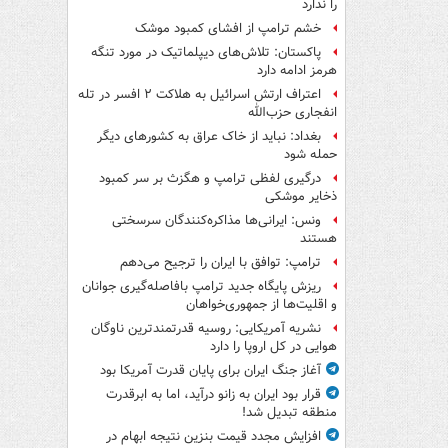
را ندارد
خشم ترامپ از افشای کمبود موشک
پاکستان: تلاش‌های دیپلماتیک در مورد تنگه
هرمز ادامه دارد
اعتراف ارتش اسرائیل به هلاکت ۲ افسر در تله
انفجاری حزب‌الله
بغداد: نباید از خاک عراق به کشورهای دیگر
حمله شود
درگیری لفظی ترامپ و هگزث بر سر کمبود
ذخایر موشکی
ونس: ایرانی‌ها مذاکره‌کنندگان سرسختی
هستند
ترامپ: توافق با ایران را ترجیح می‌دهم
ریزش پایگاه جدید ترامپ بافاصله‌گیری جوانان
و اقلیت‌ها از جمهوری‌خواهان
نشریه آمریکایی: روسیه قدرتمندترین ناوگان
هوایی در کل اروپا را دارد
آغاز جنگ ایران برای پایان قدرت آمریکا بود
قرار بود ایران به زانو درآید، اما به ابرقدرت
منطقه تبدیل شد!
افزایش مجدد قیمت بنزین نتیجه ابهام در