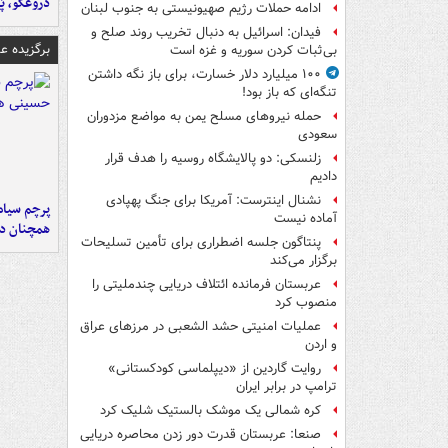
دروغگو، پَ
ادامه حملات رژیم صهیونیستی به جنوب لبنان
فیدان: اسرائیل به دنبال تخریب روند صلح و
برگزیده 
بی‌ثبات کردن سوریه و غزه است
۱۰۰ میلیارد دلار خسارت، برای باز نگه داشتن
تنگه‌ای که باز بود!
حمله نیروهای مسلح یمن به مواضع مزدوران
سعودی
زلنسکی: دو پالایشگاه روسیه را هدف قرار
دادیم
نشنال اینترست: آمریکا برای جنگ پهپادی
پرچم سیاه
آماده نیست
همچنان در
پنتاگون جلسه اضطراری برای تأمین تسلیحات
برگزار می‌کند
عربستان فرمانده ائتلاف دریایی چندملیتی را
منصوب کرد
عملیات امنیتی حشد الشعبی در مرزهای عراق
و اردن
روایت گاردین از «دیپلماسی کودکستانی»
ترامپ در برابر ایران
کره شمالی یک موشک بالستیک شلیک کرد
صنعا: عربستان قدرت دور زدن محاصره دریایی