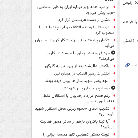
: رئیس
ترامپ: همه چیز درباره ایران به طور استثنایی
خوب پیش می‌رود
دشان از دست عربستان فرار کرد
را فراهم
عربستان فرمانده ائتلاف دریایی چندملیتی را
منصوب کرد
«کمانِ پرنده» چینی برای شکار کروزها به ایران
به کاهش
می‌آید
خود فروخته‌ها چطور با موساد همکاری
می‌کردند؟
واکنش عالیشاه بعد از پیوستن به گل‌گهر
ابتکارات رهبر انقلاب در میدان نبرد
آنچه رهبر شهید سال‌ها پیش دیده بودند
بوسه‌ پدر بر پای پسر شهیدش
رقم فسخ قرارداد رضاییان با استقلال فقط
۱۰۰میلیون تومان!
تکذیب ادعای «نحوه ردزنی محل استقرار شهید
لاریجانی»
آیا تینا پاکروان بازهم از ساترا مجوز فعالیت
می‌گیرد؟
کویت دستور تعطیلی تنها مدرسه ایرانی را