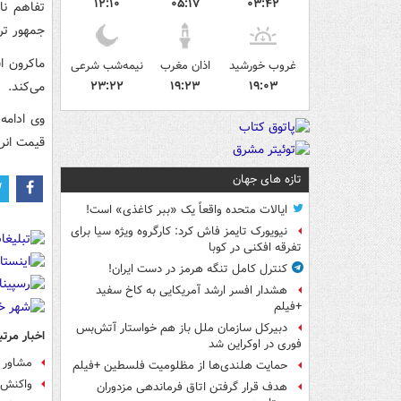
۱۲:۱۰
۰۵:۱۷
۰۳:۴۲
تفاهم ن
جمهور ترا
ماکرون اف
غروب خورشید
اذان مغرب
نیمه‌شب شرعی
می‌کند.
۲۳:۲۲
۱۹:۲۳
۱۹:۰۳
وی ادامه
قیمت انر
تازه های جهان
ایالات متحده واقعاً یک «ببر کاغذی» است!
نیویورک تایمز فاش کرد: کارگروه ویژه سیا برای
تفرقه افکنی در کوبا
کنترل کامل تنگه هرمز در دست ایران!
هشدار افسر ارشد آمریکایی به کاخ سفید
+فیلم
دبیرکل سازمان ملل باز هم خواستار آتش‌بس
اخبار مرتب
فوری در اوکراین شد
مشاور ن
حمایت هلندی‌ها از مظلومیت فلسطین +فیلم
واکنش 
هدف قرار گرفتن اتاق‌ فرماندهی مزدوران