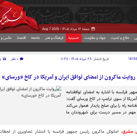
جمعه ۱۶ مرداد ۱۴۰۵ -
Aug 7 2026
ی
دفاع و امنیت
جهاد و مقاومت
حسینیه
فرهنگ و هنر
جامعه
اقتصاد
عکس و ف
1819
تاریخ انتشار:
۲۸ خرداد ۱۴۰۵ - ۱۱:۲۷
۰ نظر
چ
روایت ماکرون از امضای توافق ایران و آمریکا در کاخ «ورسای»
هور فرانسه با اشاره به امضای توافقنامه
 آمریکا از سوی ترامپ در کاخ ورسای گفت:
قنامه راه را برای صلح پایدار هموار می‌کند
مهم در مسیر درست برای شهروندان ما
ش مشرق
،‌ امانوئل ماکرون رئیس جمهور فرانسه با انتشار تصاویری از لحظا