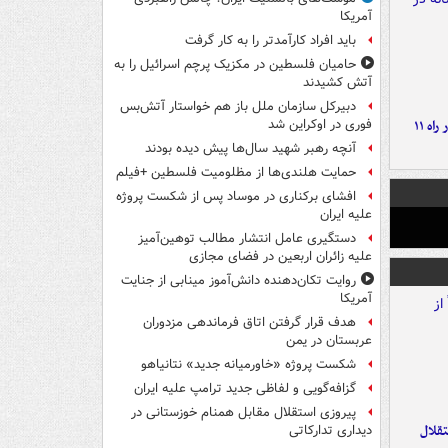
آمریکا
باید افراد کارآمدتر را به کار گرفت
حامیان فلسطین در مکزیک پرچم اسرائیل را به
آتش کشیدند
دبیرکل سازمان ملل باز هم خواستار آتش‌بس
موج بارش‌های تابستانه در راه ۱۱
فوری در اوکراین شد
آنچه رهبر شهید سال‌ها پیش دیده بودند
حمایت هلندی‌ها از مظلومیت فلسطین +فیلم
افشای برکناری در موساد پس از شکست پروژه
علیه ایران
دستگیری عامل انتشار مطالب توهین‌آمیز
علیه زائران اربعین در فضای مجازی
روایت تکان‌دهنده دانش‌آموز مینابی از جنایت
آمریکا
هدف قرار گرفتن اتاق‌ فرماندهی مزدوران
عربستان در یمن
شکست پروژه «خاورمیانه جدید» نتانیاهو
گزافه‌گویی و لفاظی جدید ترامپ علیه ایران
پیروزی استقلال مقابل همنام خوزستانی در
تقلال
دیداری تدارکاتی