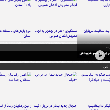
عه معافیت سربازان
دستگیری ۶ نفر در بهشهر به اتهام
تشویش اذهان عمومی
استان
ده
در بر پای پسر شهیدش
رزشی
یگو به اینفانتینو:
جنجال جدید نیمار در برزیل +فیلم
رامین رضاییان رسماً از اس