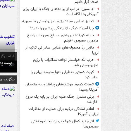
هدف قرار دادیم
جانسون: ترامپ از پیامدهای جنگ با ایران برای
آمریکایی‌ها آگاه است
تجاوز نظامی مجدد رژیم صهیونیستی به سوریه
چرا آمریکا دیگر بازدارندگی پیشین را ندارد؟
حمله کوبنده نیروهای مسلح یمن به مواضع
تکذیب شای
مزدوران سعودی +فیلم
فراری
دلایل ردّ محموله‌های غذایی صادراتی ترکیه از
اروپا
فیلم برگزی
حزب‌الله خواستار توقف مذاکرات با رژیم
بوسه‌ پ
صهیونیستی شد
کویت دستور تعطیلی تنها مدرسه ایرانی را
صادر کرد
برگزیده و
تبعات کمبود موشک‌های پدافندی به متحدان
آمریکا رسید!
برنی سندرز: جنگ علیه ایران بر پایه یک دروغ
آغاز شد
اعلام آمادگی ترکیه برای حمایت از مذاکرات
ایران و آمریکا
اثر جدید کمال شرف درباره محاصره نفتی
حمله تند ف
سعودی‌ها