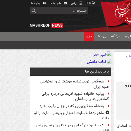
RSS
آرشیو
تماس با ما
دربارهٔ ما
MASHREGH
NEWS
یلم
دیدگاه
پیوندها
بازار
اپ
پربازدیدترین ها
یاوه‌گویی تولیدکننده موشک کروز اوکراینی
علیه ایران
بیانیه خانواده شهید لاریجانی درباره برخی
گمانه‌زنی‌های رسانه‌ای
پادشاه سنگین‌وزنی که در جهان رقیب ندارد
ماهواره‌ها خسارت انفجار جبل‌علی امارت را لو
دادند
ت امضای
۶ دستاورد بزرگ ایران در ۱۶۰ روز رهبری رهبر
انقلاب