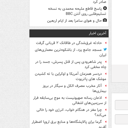
صادر کرد
پاسخ قاطع ملیحه محمدی به نسخه
تسلیم‌طلبی روی آنتن BBC
حال و هوای سامرا بعد از ایام اربعین
آخرین اخبار
حادثه غرق‌شدگی در طاقانک ۲ قربانی گرفت
مسجد جامع یزد، از باشکوه‌ترین معماری‌های
ایران
پدر شاهرودی پس از قتل پسرش، جسد را در
چاه مخفی کرد
دردسر همزمان آمریکا و اوکراین با ته کشیدن
موشک های پاتریوت
آثار مخرب مصرف الکل و سیگار در بروز
بیماری‌ها
اذعان رسانه صهیونیست به موج بی‌سابقه فرار
از سرزمین‌های اشغالی
چرا مغز در هنگام خواب، انرژی خود را خالی
می‌کند؟
گرما برای پالایشگاه‌ها و منابع برق اروپا اضطرار
آفرید