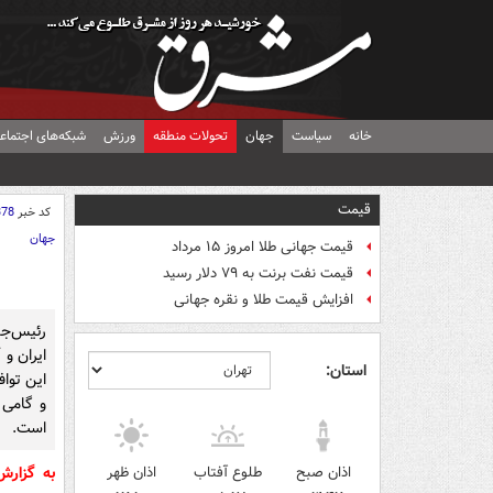
خانه
سیاست
جهان
تحولات منطقه
ورزش
شبکه‌های اجتماع
قیمت
کد خبر
378
جهان
قیمت جهانی طلا امروز ۱۵ مرداد
قیمت نفت برنت به ۷۹ دلار رسید
افزایش قیمت طلا و نقره جهانی
رئیس‌جم
ایران و
استان:
این تواف
و گامی 
است.
اذان صبح
طلوع آفتاب
اذان ظهر
به گزار