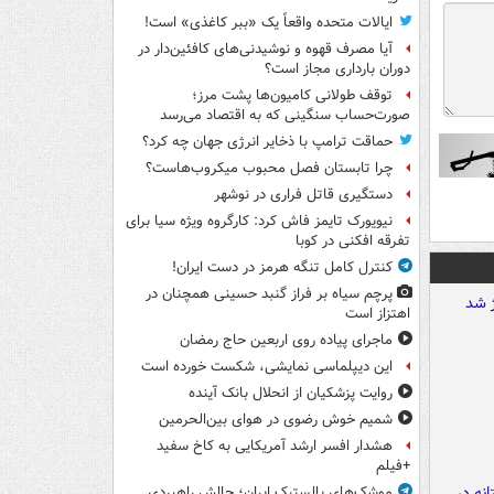
ایالات متحده واقعاً یک «ببر کاغذی» است!
آیا مصرف قهوه و نوشیدنی‌های کافئین‌دار در
دوران بارداری مجاز است؟
توقف طولانی کامیون‌ها پشت مرز؛
صورت‌حساب سنگینی که به اقتصاد می‌رسد
حماقت ترامپ با ذخایر انرژی جهان چه کرد؟
چرا تابستان فصل محبوب میکروب‌هاست؟
دستگیری قاتل فراری در نوشهر
نیویورک تایمز فاش کرد: کارگروه ویژه سیا برای
تفرقه افکنی در کوبا
کنترل کامل تنگه هرمز در دست ایران!
پرچم سیاه بر فراز گنبد حسینی همچنان در
اهتزاز است
ماجرای پیاده روی اربعین حاج رمضان
این دیپلماسی نمایشی، شکست خورده است
روایت پزشکیان از انحلال بانک آینده
شمیم خوش رضوی در هوای بین‌الحرمین
هشدار افسر ارشد آمریکایی به کاخ سفید
+فیلم
موشک‌های بالستیک ایران؛ چالش راهبردی