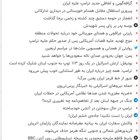
گزافه‌گویی و لفاظی جدید ترامپ علیه ایران
پیروزی استقلال مقابل همنام خوزستانی در دیداری تدارکاتی
انفجار در حومه دمشق چند کشته و زخمی برجا گذاشت
بوسه‌ پدر بر پای پسر شهیدش
رایزنی عراقچی و همتای موریتانی خود درباره تحولات منطقه
موج تهدید علیه قضات آمریکایی پس از صدور حکم علیه ترامپ
روایتی از همدلی و همسویی ملت‌ها در مراسم اربعین
یمن: جهان به‌زودی صدای ناله سعودی‌ها را خواهد شنید
یونیفل: ارتش اسرائیل در یک روز ۱۱۳ توپ به جنوب لبنان شلیک کرده است
ترامپ: همه چیز درباره ایران به طور استثنایی خوب پیش می‌رود
عبور از خط قرمز ایران یعنی مرگ!
حمله نیروهای اسرائیلی به خبرنگار پرس‌تی‌وی
«ضربه مغزی» شدن صدها نظامی آمریکایی در حملات ایران
جنگ در جبهه لبنان بعد از تفاهم‌نامه چه تغییری کرده؟
ترامپ در حال سوختن در آتشی خودساخته
ایران را تست نکنید! جاده‌ی خشم ایران!
واکنش سفارت ایران به بیانیه مغرضانه نمایندگان پارلمان اتریش
کریدورهای شمالی و جنوبی تنگه هرمز حذف می‌شوند
پاسخ قاطع ملیحه محمدی به نسخه تسلیم‌طلبی روی آنتن BBC