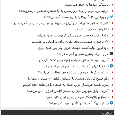
پرشدگی سدها به ۵۸درصد رسید
بازدید وزیر نیرو از روند برق‌رسانی به واحدهای صنعتی بازسازی‌شده
زنجیرهایی که آمریکا را به زیر سطح آب می‌کشند!
تثبیت دستاوردهای نظامی ایران در مرزهای غربی در سایه جنگ رمضان
دانا وایت به بن‌بست رسید
«کمانِ پرنده» چینی برای شکار کروزها به ایران می‌آید
۷۰ درصد از صهیونیست‌ها نگران سلامت انتخابات هستند
یاوه‌گویی تولیدکننده موشک کروز اوکراینی علیه ایران
حرم امیرالمومنین محیای آخر صفر شد
آخرین نبرد «داستان اسباب‌بازی» برای نجات کودکی
جنگ با ایران، آمریکا را به دشمن جهان تبدیل کرد
آیا تینا پاکروان بازهم از ساترا مجوز فعالیت می‌گیرد؟
رقم فسخ قرارداد رضاییان با استقلال فقط ۱۰۰میلیون تومان!
یمن: نقشه عربستان برای حمله به صنعاء را در نطفه خفه کردیم
آمریکا اوایل شهریور میزبان مجمع آژانس انرژی اتمی می‌شود
بازسازی پالایشگاه سوم پارس جنوبی کلید خورد
چالش بزرگ آمریکا در تأمین مهمات و موشک
سلامت