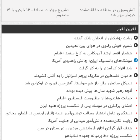
تصادف مرگبار در محور اهواز–شوش ۲
آتش‌سوزی در منطقه حفاظت‌شده
تشریح جزئیات تصادف ۱۲ خودرو با ۱۹
پا
دیزمار مهار شد
مصدوم
آخرین اخبار
روایت پزشکیان از انحلال بانک آینده
شمیم خوش رضوی در هوای بین‌الحرمین
هشدار افسر ارشد آمریکایی به کاخ سفید +فیلم
موشک‌های بالستیک ایران؛ چالش راهبردی آمریکا
باید افراد کارآمدتر را به کار گرفت
حامیان فلسطین در مکزیک پرچم اسرائیل را به آتش کشیدند
دبیرکل سازمان ملل باز هم خواستار آتش‌بس فوری در اوکراین شد
آنچه رهبر شهید سال‌ها پیش دیده بودند
حمایت هلندی‌ها از مظلومیت فلسطین +فیلم
افشای برکناری در موساد پس از شکست پروژه علیه ایران
دستگیری عامل انتشار مطالب توهین‌آمیز علیه زائران اربعین در فضای مجازی
روایت تکان‌دهنده دانش‌آموز مینابی از جنایت آمریکا
هدف قرار گرفتن اتاق‌ فرماندهی مزدوران عربستان در یمن
شکست پروژه «خاورمیانه جدید» نتانیاهو