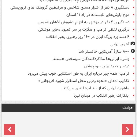
عربستان فرمانده ائتلاف دریایی چندملیتی را منصوب کرد
دستگیری ۸ نفر از اشرار مسلح شاخص و مرتبطین گروهک های تروریستی
موج بارش‌های تابستانه در راه ۱۱ استان
دستگیری ۶ نفر در بهشهر به اتهام تشویش اذهان عمومی
درگیری لفظی ترامپ و هگزث بر سر کمبود ذخایر موشکی
۶ دستاورد بزرگ ایران در ۱۶۰ روز رهبری رهبر انقلاب
آهوی ایرانی
۸۰۰ سازۀ آمریکایی خاکستر شد
ونس: ایرانی‌ها مذاکره‌کنندگان سرسختی هستند
دردسر جدید برای سرخپوشان
ترامپ: همه چیز درباره ایران به طور استثنایی خوب پیش می‌رود
تکذیب ادعای «نحوه ردزنی محل استقرار شهید لاریجانی»
ماهواره ایرانی که از سد ابرها عبور می‌کند
ابتکارات رهبر انقلاب در میدان نبرد
حوادث