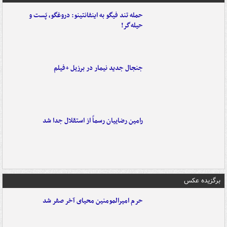
حمله تند فیگو به اینفانتینو: دروغگو، پَست‌ و
حیله‌گر!
جنجال جدید نیمار در برزیل +فیلم
رامین رضاییان رسماً از استقلال جدا شد
برگزیده عکس
حرم امیرالمومنین محیای آخر صفر شد