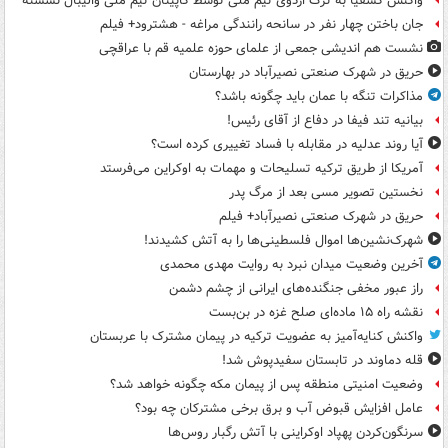
واکنش کشفیا به ترک اردوی تیم ملی توسط کاپیتان تیم ملی والیبال نشسته
جان باختن چهار نفر در سانحه رانندگی مراغه - هشترود+ فیلم
نشست هم اندیشی جمعی از علمای حوزه علمیه قم با عراقچی
حریق در شهرک صنعتی نصیرآباد در بهارستان
مذاکرات تنگه با عمان باید چگونه باشد؟
بیانیه تند فیفا در دفاع از آقای رئیس!
آیا روند عدلیه در مقابله با فساد تغییری کرده است؟
آمریکا از طریق ترکیه تسلیحات و مهمات به اوکراین می‌فرستد
نخستین تصویر مسی بعد از مرگ پدر
حریق در شهرک صنعتی نصیرآباد+ فیلم
شهرک‌نشین‌ها اموال فلسطینی‌ها را به آتش کشیدند!
آخرین وضعیت میدان نبرد به روایت مهدی محمدی
راز عبور مخفی جنگنده‌های ایرانی از چشم دشمن
نقشه راه ۱۵ ماده‌ای صلح غزه در بن‌بست
واکنش کنایه‌آمیز به عضویت ترکیه در پیمان مشترک با عربستان
قله دماوند در تابستان سفیدپوش شد!
وضعیت امنیتی منطقه پس از پیمان مکه چگونه خواهد شد؟
عامل افزایش قبوض آب و برق برخی مشترکان چه بود؟
سرنگون‌کردن پهپاد اوکراینی با آتش رگبار روس‌ها