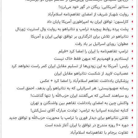
سناتور آمریکایی: ریگان در گور خود می‌لرزد!
روایت شهباز شریف از امضای تفاهم‌نامه اسلام‌آباد
کارلسون: توافق ایران به امپراطوری آمریکا پایان داد
پشت پرده روابط پیچیده ترامپ و نتانیاهو به روایت وال استریت ژورنال
نتانیاهو در تلاش برای اثرگذاری بر توافق نهایی ایران و آمریکا
عطوان: رویای اسرائیل بر باد رفت
ترامپ تفاهم‌نامه با ایران را امضا کرد +فیلم
ایستادیم و فهمیدیم که میهن فقط خاک نیست
رایس: آمریکا به این زودی‌ها از تسلیم مقابل ایران کمر راست نخواهد کرد
عصبانیت لاپید از شکست نتانیاهو مقابل ایران
پزشکیان یادداشت تفاهم اسلام‌آباد را امضا کرد + عکس
رسانه صهیونیستی: هر اسرائیلی که به نتانیاهو رأی بدهد، احمق است
رو سیاهند کسانی که می‌گفتند ایران حزب‌الله را تنها گذاشت!
واکنش چین به امضای یادداشت تفاهم بین واشنگتن و تهران
کنایه نماینده اسپانیا به ترامپ: تولدت مبارک آقای نسل‌کش!
تلاش نتانیاهو برای دیدار فوری با ترامپ با محوریت حزب‌الله و توافق جدید
دوره ۶۰ روزه مندرج در توافق با ایران آغاز شده است
تفاوت برجام با تفاهم‌نامه اسلام‌آباد