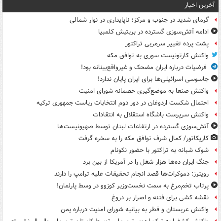
آخرین اخبار
گرمای شدید در جنوب و مرکز؛ ناپایداری در نوار شمالی
ادامه آتش‌سوزی گسترده در بریتیش کلمبیا
پشت پرده تغییر سرمربی تراکتور
واکنش کارتونیست سوری به توافق مکه
فرضیات درباره ایران مضحک و غیرواقع‌بینانه بود!
جاسوسی اسرائیلی‌ها برای ایران پایان ندارد!
واکنش صنعا به موضع‌گیری خصمانه شورای امنیت
احتمال شکست اردوغان در دور دوم انتخابات ریاست جمهوری ترکیه
واکنش سرپرست باشگاه استقلال به انتقادات
آتش‌سوزی گسترده در ارتفاعات لبنان توسط صهیونیست‌ها
کاریکاتور/ کمال شرف توافق مکه را به سخره گرفت
شوک شبانه به تراکتور با حضور نکونام
جنگ ایران ده‌ها هزار شغل را در آمریکا از بین برد
رویترز: دموکرات‌ها قصد انجام تحقیقات علیه ترامپ را دارند
پرتاب تخم‌مرغ به سمت نخست‌وزیر کوزوو در وسط پارلمان!
نقشه کشی برای فتنه و اصرار بر دروغ
واکنش عربستان و قطر به بیانیه شورای امنیت درباره یمن