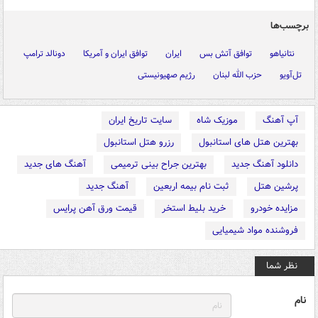
برچسب‌ها
نتانیاهو
توافق آتش بس
ایران
توافق ایران و آمریکا
دونالد ترامپ
تل‌آویو
حزب الله لبنان
رژیم صهیونیستی
آپ آهنگ
موزیک شاه
سایت تاریخ ایران
بهترین هتل های استانبول
رزرو هتل استانبول
دانلود آهنگ جدید
بهترین جراح بینی ترمیمی
آهنگ های جدید
پرشین هتل
ثبت نام بیمه اربعین
آهنگ جدید
مزایده خودرو
خرید بلیط استخر
قیمت ورق آهن پرایس
فروشنده مواد شیمیایی
نظر شما
نام