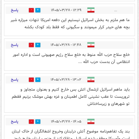
پاسخ
۱۲:۲۹ - ۱۴۰۵/۰۳/۲۸
...
0
1
ما هم ملزم به بخش اسرائیل نیستیم این دفعه امریکا تنهات میزاره شیر
بچه های حیدر کرار میمونند و سگیونی که فقط بلد کودک بکشه
پاسخ
۱۲:۴۸ - ۱۴۰۵/۰۳/۲۸
0
0
خلع سلاح حزب الله منوط به خلع سلاح رژیم صهیونی است و اداره امور
انتظامی آن بدست حزب الله ...
پاسخ
۱۳:۰۲ - ۱۴۰۵/۰۳/۲۸
0
1
باید ماهم اسرائیل ازشمال اتش بس خارج کنیم و بعنوان متجاوز و
تروریست تا عقب نشینی کامل اطمینان و غزه بهش موشک بزنیم فقطم
تو شهرهای و زیرساختاش
پاسخ
۱۴:۰۵ - ۱۴۰۵/۰۳/۲۸
0
2
بند یک تفاهم‌نامه موضوع آتش درلبنان وخروج اشغالگران از خاک لبنان
است وآمریکا موظف شده اسرائیل متقائدکند از جنوب لبنان خارج شود