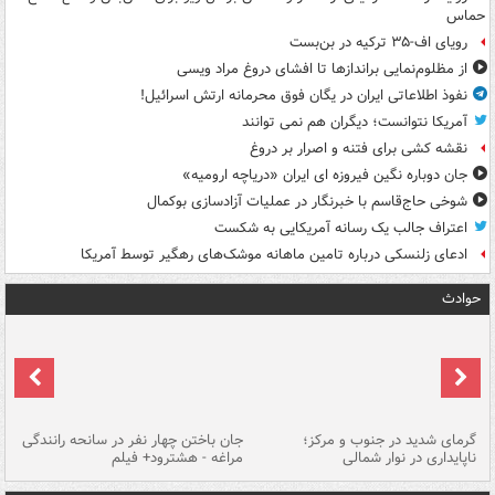
حماس
رویای اف-۳۵ ترکیه در بن‌بست
از مظلوم‌نمایی براندازها تا افشای دروغ مراد ویسی
نفوذ اطلاعاتی ایران در یگان فوق محرمانه ارتش اسرائیل!
آمریکا نتوانست؛ دیگران هم نمی توانند
نقشه کشی برای فتنه و اصرار بر دروغ
جان دوباره نگین فیروزه ای ایران «دریاچه ارومیه»
شوخی حاج‌قاسم با خبرنگار در عملیات آزادسازی بوکمال
اعتراف جالب یک رسانه آمریکایی به شکست
ادعای زلنسکی درباره تامین ماهانه موشک‌های رهگیر توسط آمریکا
حوادث
گرمای شدید در جنوب و مرکز؛
جان باختن چهار نفر در سانحه رانندگی
حر
ناپایداری در نوار شمالی
مراغه - هشترود+ فیلم
به