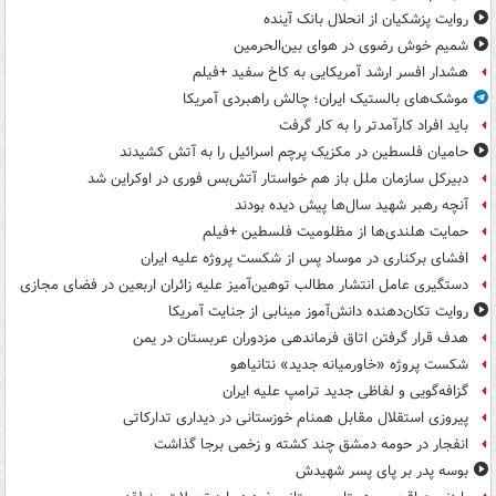
روایت پزشکیان از انحلال بانک آینده
شمیم خوش رضوی در هوای بین‌الحرمین
هشدار افسر ارشد آمریکایی به کاخ سفید +فیلم
موشک‌های بالستیک ایران؛ چالش راهبردی آمریکا
باید افراد کارآمدتر را به کار گرفت
حامیان فلسطین در مکزیک پرچم اسرائیل را به آتش کشیدند
دبیرکل سازمان ملل باز هم خواستار آتش‌بس فوری در اوکراین شد
آنچه رهبر شهید سال‌ها پیش دیده بودند
حمایت هلندی‌ها از مظلومیت فلسطین +فیلم
افشای برکناری در موساد پس از شکست پروژه علیه ایران
دستگیری عامل انتشار مطالب توهین‌آمیز علیه زائران اربعین در فضای مجازی
روایت تکان‌دهنده دانش‌آموز مینابی از جنایت آمریکا
هدف قرار گرفتن اتاق‌ فرماندهی مزدوران عربستان در یمن
شکست پروژه «خاورمیانه جدید» نتانیاهو
گزافه‌گویی و لفاظی جدید ترامپ علیه ایران
پیروزی استقلال مقابل همنام خوزستانی در دیداری تدارکاتی
انفجار در حومه دمشق چند کشته و زخمی برجا گذاشت
بوسه‌ پدر بر پای پسر شهیدش