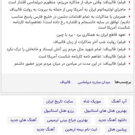
فیلم/ قالیباف: وقتی حرف از مذاکره می‌زنم، منظورم دیپلماسیِ اقتدار است
ماجرای اولتیماتوم ایران به آمریکا پس از حمله به بیروت به روایت قالیباف
همزمان با مذاکرات به تمام اقدامات دشمن در خلیج فارس پاسخ مناسب
دادیم/ توافق در سایه «انسجام و اقتدار» رخ داده است/ تفاهم‌نامه کارنامه
شکست آمریکا است
تعهد قاطع ایران به همکاری برد - برد با چین
فیلم/ روایت شب آخر مذاکرات از زبان قالیباف
فیلم/ قالیباف: امام شهید مثل مردم زیر آتش ایستاد و خانه‌اش را ترک نکرد
فیلم/ قالیباف: تفاهم نامه کارنامه شکست آمریکا است
فیلم/ قالیباف: در این مدت در میادین در میان مردم عزیز حضور داشتم
برچسب‌ها
میدان مبارزه دیپلماسی
قالیباف
آپ آهنگ
موزیک شاه
سایت تاریخ ایران
بهترین هتل های استانبول
رزرو هتل استانبول
دانلود آهنگ جدید
بهترین جراح بینی ترمیمی
آهنگ های جدید
پرشین هتل
ثبت نام بیمه اربعین
آهنگ جدید