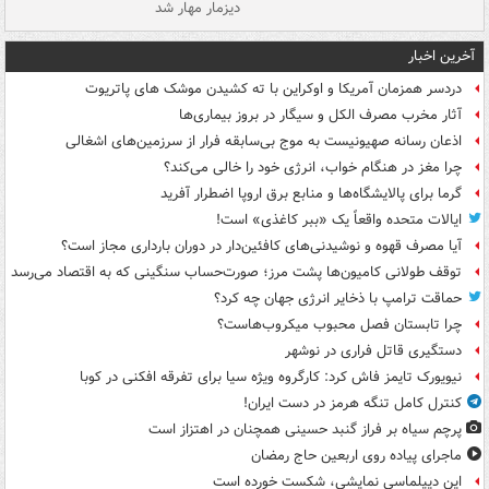
دیزمار مهار شد
مص
آخرین اخبار
دردسر همزمان آمریکا و اوکراین با ته کشیدن موشک های پاتریوت
آثار مخرب مصرف الکل و سیگار در بروز بیماری‌ها
اذعان رسانه صهیونیست به موج بی‌سابقه فرار از سرزمین‌های اشغالی
چرا مغز در هنگام خواب، انرژی خود را خالی می‌کند؟
گرما برای پالایشگاه‌ها و منابع برق اروپا اضطرار آفرید
ایالات متحده واقعاً یک «ببر کاغذی» است!
آیا مصرف قهوه و نوشیدنی‌های کافئین‌دار در دوران بارداری مجاز است؟
توقف طولانی کامیون‌ها پشت مرز؛ صورت‌حساب سنگینی که به اقتصاد می‌رسد
حماقت ترامپ با ذخایر انرژی جهان چه کرد؟
چرا تابستان فصل محبوب میکروب‌هاست؟
دستگیری قاتل فراری در نوشهر
نیویورک تایمز فاش کرد: کارگروه ویژه سیا برای تفرقه افکنی در کوبا
کنترل کامل تنگه هرمز در دست ایران!
پرچم سیاه بر فراز گنبد حسینی همچنان در اهتزاز است
ماجرای پیاده روی اربعین حاج رمضان
این دیپلماسی نمایشی، شکست خورده است