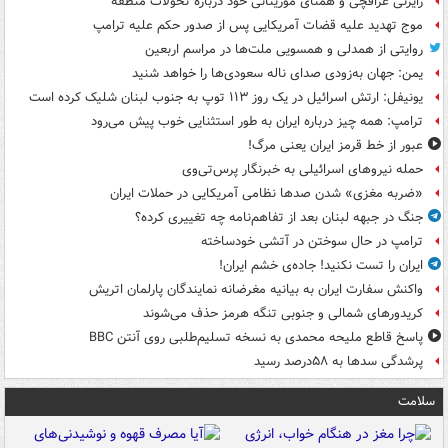
رایزنی عراقچی و همتای موریتانی خود درباره تحولات منطقه
موج تهدید علیه قضات آمریکایی پس از صدور حکم علیه ترامپ
روایتی از همدلی و همسویی ملت‌ها در مراسم اربعین
یمن: جهان به‌زودی صدای ناله سعودی‌ها را خواهد شنید
یونیفل: ارتش اسرائیل در یک روز ۱۱۳ توپ به جنوب لبنان شلیک کرده است
ترامپ: همه چیز درباره ایران به طور استثنایی خوب پیش می‌رود
عبور از خط قرمز ایران یعنی مرگ!
حمله نیروهای اسرائیلی به خبرنگار پرس‌تی‌وی
«ضربه مغزی» شدن صدها نظامی آمریکایی در حملات ایران
جنگ در جبهه لبنان بعد از تفاهم‌نامه چه تغییری کرده؟
ترامپ در حال سوختن در آتشی خودساخته
ایران را تست نکنید! جاده‌ی خشم ایران!
واکنش سفارت ایران به بیانیه مغرضانه نمایندگان پارلمان اتریش
کریدورهای شمالی و جنوبی تنگه هرمز حذف می‌شوند
پاسخ قاطع ملیحه محمدی به نسخه تسلیم‌طلبی روی آنتن BBC
پرشدگی سدها به ۵۸درصد رسید
سلامت