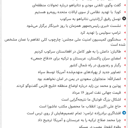
گفت وگوی تلفنی مودی و نتانیاهو درباره تحولات منطقه‌ای
کوبا: با تهدید نظامی از سوی ایالات متحده روبه‌رو هستیم
توسل رفیق آرژانتینی نتانیاهو به سرکوب
نشست خبری رئیس‌جمهور همزمان با روز خبرنگار برگزار می‌شود
ترامپ سوئیس را تهدید کرد
سخنگوی کمیسیون امنیت ملی مجلس: چارچوب کلی تفاهم با عمان مشخص
شده است
طالبان: داعش را به طور کامل در افغانستان سرکوب کردیم
امضای سران پاکستان، عربستان و ترکیه برای «دفاع جمعی»
رگبار و رعدوبرق در راه شمال کشور
تصاویر جدید از پهپادهای منهدم‌شده آمریکا توسط سپاه
انصارالله: متجاوزان سعودی در یمن در امان نخواهند بود
پوتین و محمد بن زاید درباره اوضاع منطقه خلیج فارس گفت‌وگو کردند
قیمت جهانی نفت امروز ۱۶ مرداد
اشکال بزرگ فوتبال ما نتیجه‌گرایی است
حاج علی اکبری: انقلاب ما محصول مکتب عاشورا است
افشاگری برادرزاده ترامپ: تمام تصمیم‌هایش از روی ترس است
چرا محمد صلاح ترکیه را به عربستان و آمریکا ترجیح داد
وقوع انفجار مهیب در مسکو