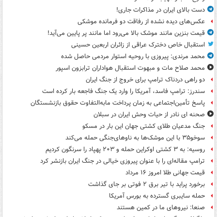
دست بالای ایران در مذاکرات جاری!
عکس‌های دیده نشده از رفاقت دو فرمانده‌ موشکی
قیمت بنزین مانند موشک بالا می‌رود اما مانند پر پایین می‌آید!
استقبال خاص دخترک عراقی از زائران اربعین حسینی
محمد مرندی: پیروزی با روحیه استوار مردمی حاصل شده
محمد صلاح مات و مبهوت استقبال هواداران ترابزون اسپور
دو راهی دردناک ترامپ برای خروج از جنگ ایران
سندرز: ترامپ فاسد، آمریکا را وارد یک جنگ فاجعه بار کرده است
پاسخ تأمین‌اجتماعی به زمان پرداخت مابه‌التفاوت حقوق بازنشستگان
صحنه ای نادر از حیات وحش ایران در سبلان
جنگ مدعیان طلای کشتی جهان این بار در مسکو
سوخو۳۵ با این موشک‌ها به ناوهای‌جنگی حمله می‌کند
روسیه: به ۳ کشتی اوکراین حمله و ۲۰۳ پهپاد را سرنگون کردیم
ترامپ مقاله‌ای را با عنوان پیروزی خیالی در جنگ ایران بازنشر کرد
قیمت جهانی طلا امروز ۱۶ مرداد
برخورد پراید با تیر برق ۲ فوتی بر جای گذاشت
حمله سایبری گسترده به بورس آمریکا
صنعا: نیروهای ما در کمین‌ هستند