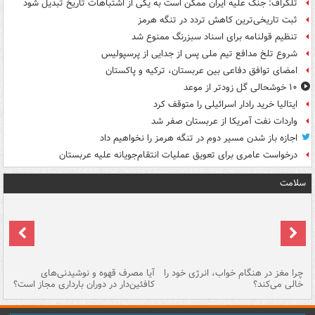
تلگراف: جنگ علیه ایران ممکن است به یکی از اشتباهات تاریخ تبدیل شود
ثبت تاریخی‌ترین کاهش تردد در تنگه هرمز
تنظیم قولنامه برای اسناد سبزرنگ ممنوع شد
شروع تلخ مدافع تیم ملی پس از جدایی از پرسپولیس
امضای توافق دفاعی بین عربستان، ترکیه و پاکستان
۱۰ خوشحالی گل زودتر از موعد
ایتالیا خرید رادار اسرائیلی را متوقف کرد
واردات نفت آمریکا از عربستان صفر شد
اجازه باز شدن مسیر دوم در تنگه هرمز را نخواهیم داد
درخواست عامری برای تعویق عملیات انتقام‌جویانه علیه عربستان
سلامت
ت
چرا مغز در هنگام خواب، انرژی خود را
آیا مصرف قهوه و نوشیدنی‌های
چر
خالی می‌کند؟
کافئین‌دار در دوران بارداری مجاز است؟
می