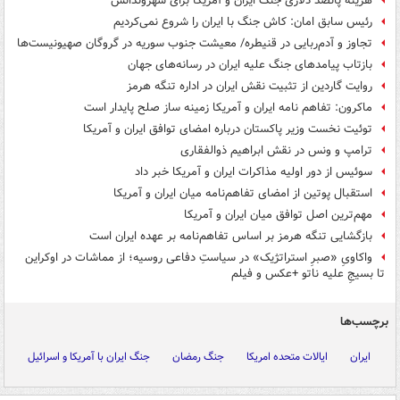
هزینه پانصد دلاری جنگ ایران و آمریکا برای شهروندانش
رئیس سابق امان: کاش جنگ با ایران را شروع نمی‌کردیم
تجاوز و آدم‌ربایی در قنیطره/ معیشت جنوب سوریه در گروگان صهیونیست‌ها
بازتاب پیامدهای جنگ علیه ایران در رسانه‌های جهان
روایت گاردین از تثبیت نقش ایران در اداره تنگه هرمز
ماکرون: تفاهم نامه ایران و آمریکا زمینه ساز صلح پایدار است
توئیت نخست وزیر پاکستان درباره امضای توافق ایران و آمریکا
ترامپ و ونس در نقش ابراهیم ذوالفقاری
سوئیس از دور اولیه مذاکرات ایران و آمریکا خبر داد
استقبال پوتین از امضای تفاهم‌نامه میان ایران و آمریکا
مهم‌ترین اصل توافق میان ایران و آمریکا
بازگشایی تنگه هرمز بر اساس تفاهم‌نامه بر عهده ایران است
واکاویِ «صبرِ استراتژیک» در سیاستِ دفاعی روسیه؛ از مماشات در اوکراین
تا بسیجِ علیه ناتو +عکس و فیلم
برچسب‌ها
ایران
ایالات متحده امریکا
جنگ رمضان
جنگ ایران با آمریکا و اسرائیل