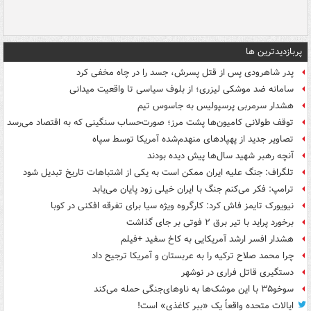
پربازدیدترین ها
پدر شاهرودی پس از قتل پسرش، جسد را در چاه مخفی کرد
سامانه ضد موشکی لیزری؛ از بلوف سیاسی تا واقعیت میدانی
هشدار سرمربی پرسپولیس به جاسوس تیم
توقف طولانی کامیون‌ها پشت مرز؛ صورت‌حساب سنگینی که به اقتصاد می‌رسد
تصاویر جدید از پهپادهای منهدم‌شده آمریکا توسط سپاه
آنچه رهبر شهید سال‌ها پیش دیده بودند
تلگراف: جنگ علیه ایران ممکن است به یکی از اشتباهات تاریخ تبدیل شود
ترامپ: فکر می‌کنم جنگ با ایران خیلی زود پایان می‌یابد
نیویورک تایمز فاش کرد: کارگروه ویژه سیا برای تفرقه افکنی در کوبا
برخورد پراید با تیر برق ۲ فوتی بر جای گذاشت
هشدار افسر ارشد آمریکایی به کاخ سفید +فیلم
چرا محمد صلاح ترکیه را به عربستان و آمریکا ترجیح داد
دستگیری قاتل فراری در نوشهر
سوخو۳۵ با این موشک‌ها به ناوهای‌جنگی حمله می‌کند
ایالات متحده واقعاً یک «ببر کاغذی» است!