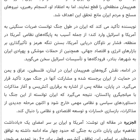
هم‌پیمان منطقه‌ای را قطع نمایند. اما به اعتقاد او، انسجام رهبری، نیروهای
مسلح و مردم ایران مانع تحقق این اهداف شد.
نویسنده تأکید می کند که ایران در طول جنگ توانست ضربات سنگینی به
آمریکا و اسرائیل وارد کند؛ از جمله آسیب به پایگاه‌های نظامی آمریکا در
منطقه، فشار بر ناوگان دریایی آمریکا، بستن تنگه هرمز و تأثیرگذاری بر
بازارهای انرژی و اقتصاد جهانی. همچنین از حملات موشکی و پهپادی ایران
به شهرها، بنادر، فرودگاه‌ها و تأسیسات اسرائیل سخن می‌گوید.
در ادامه، نقش گروه‌های هم‌پیمان ایران در لبنان، فلسطین، عراق و یمن
در حمایت از ایران برجسته شده و مشارکت آنها در جنگ مورد تأکید قرار
می‌گیرد. در پایان، مقاله پس از اشاره به برقراری آتش‌بس و آغاز مذاکرات
با میانجیگری پاکستان، نتیجه می‌گیرد که ایران توانسته از این جنگ با
دستاوردهای سیاسی و نظامی مهمی خارج شود و اکنون مرحله جدیدی از
مذاکرات، بازسازی خسارات و توسعه اقتصادی و نظامی را دنبال کند.
الجزیره
در مقاله ای نوشت: آمریکا و ایران بر سر امضای یک «یادداشت
تفاهم» برای پایان دادن به جنگی که حدود چهار ماه ادامه داشته به توافق
رسیده‌اند. بر اساس این توافق، آتش‌بس فعلی برای ۶۰ روز تمدید می‌شود،