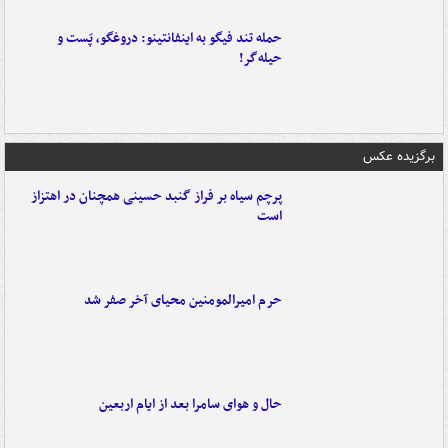
حمله تند فیگو به اینفانتینو: دروغگو، پَست‌ و
حیله‌گر!
برگزیده عکس
پرچم سیاه بر فراز گنبد حسینی همچنان در اهتزاز
است
حرم امیرالمومنین محیای آخر صفر شد
حال و هوای سامرا بعد از ایام اربعین