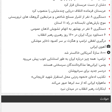
دشان از دست عربستان فرار کرد
عربستان فرمانده ائتلاف دریایی چندملیتی را منصوب کرد
دستگیری ۸ نفر از اشرار مسلح شاخص و مرتبطین گروهک های تروریستی
موج بارش‌های تابستانه در راه ۱۱ استان
دستگیری ۶ نفر در بهشهر به اتهام تشویش اذهان عمومی
۶ دستاورد بزرگ ایران در ۱۶۰ روز رهبری رهبر انقلاب
درگیری لفظی ترامپ و هگزث بر سر کمبود ذخایر موشکی
آهوی ایرانی
۸۰۰ سازۀ آمریکایی خاکستر شد
ترامپ: همه چیز درباره ایران به طور استثنایی خوب پیش می‌رود
ونس: ایرانی‌ها مذاکره‌کنندگان سرسختی هستند
دردسر جدید برای سرخپوشان
تکذیب ادعای «نحوه ردزنی محل استقرار شهید لاریجانی»
ماهواره ایرانی که از سد ابرها عبور می‌کند
ابتکارات رهبر انقلاب در میدان نبرد
حوادث