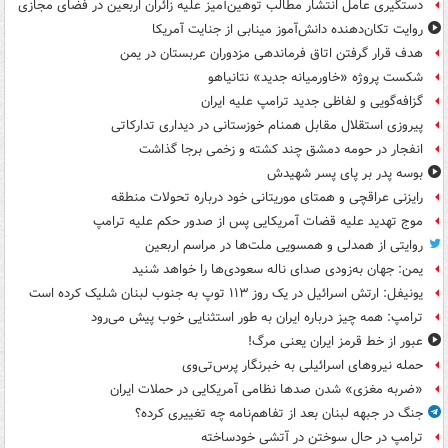
دستگیری عامل انتشار مطالب توهین‌آمیز علیه زائران اربعین در فضای مجازی
روایت تکان‌دهنده دانش‌آموز مینابی از جنایت آمریکا
هدف قرار گرفتن اتاق‌ فرماندهی مزدوران عربستان در یمن
شکست پروژه «خاورمیانه جدید» نتانیاهو
گزافه‌گویی و لفاظی جدید ترامپ علیه ایران
پیروزی استقلال مقابل همنام خوزستانی در دیداری تدارکاتی
انفجار در حومه دمشق چند کشته و زخمی برجا گذاشت
بوسه‌ پدر بر پای پسر شهیدش
رایزنی عراقچی و همتای موریتانی خود درباره تحولات منطقه
موج تهدید علیه قضات آمریکایی پس از صدور حکم علیه ترامپ
روایتی از همدلی و همسویی ملت‌ها در مراسم اربعین
یمن: جهان به‌زودی صدای ناله سعودی‌ها را خواهد شنید
یونیفل: ارتش اسرائیل در یک روز ۱۱۳ توپ به جنوب لبنان شلیک کرده است
ترامپ: همه چیز درباره ایران به طور استثنایی خوب پیش می‌رود
عبور از خط قرمز ایران یعنی مرگ!
حمله نیروهای اسرائیلی به خبرنگار پرس‌تی‌وی
«ضربه مغزی» شدن صدها نظامی آمریکایی در حملات ایران
جنگ در جبهه لبنان بعد از تفاهم‌نامه چه تغییری کرده؟
ترامپ در حال سوختن در آتشی خودساخته