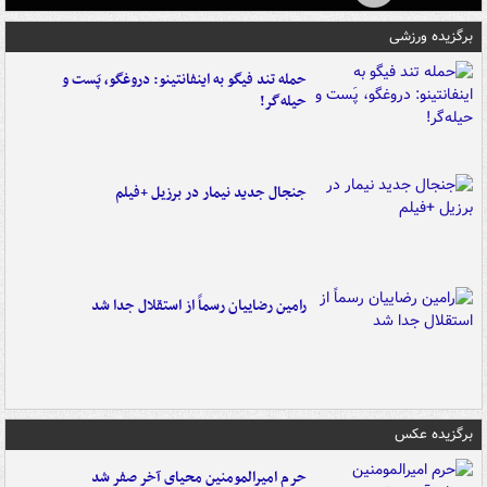
برگزیده ورزشی
حمله تند فیگو به اینفانتینو: دروغگو، پَست‌ و
حیله‌گر!
جنجال جدید نیمار در برزیل +فیلم
رامین رضاییان رسماً از استقلال جدا شد
برگزیده عکس
حرم امیرالمومنین محیای آخر صفر شد