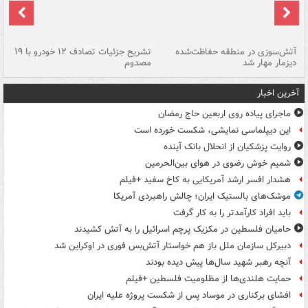
تصادف مرگبار در محور اهواز–شوش ۲
آتش‌سوزی در منطقه حفاظت‌شده
تشریح جزئیات تصادف ۱۲ خودرو با ۱۹
پا
دیزمار مهار شد
مصدوم
آخرین اخبار
ماجرای پیاده روی اربعین حاج رمضان
این دیپلماسی نمایشی، شکست خورده است
روایت پزشکیان از انحلال بانک آینده
شمیم خوش رضوی در هوای بین‌الحرمین
هشدار افسر ارشد آمریکایی به کاخ سفید +فیلم
موشک‌های بالستیک ایران؛ چالش راهبردی آمریکا
باید افراد کارآمدتر را به کار گرفت
حامیان فلسطین در مکزیک پرچم اسرائیل را به آتش کشیدند
دبیرکل سازمان ملل باز هم خواستار آتش‌بس فوری در اوکراین شد
آنچه رهبر شهید سال‌ها پیش دیده بودند
حمایت هلندی‌ها از مظلومیت فلسطین +فیلم
افشای برکناری در موساد پس از شکست پروژه علیه ایران