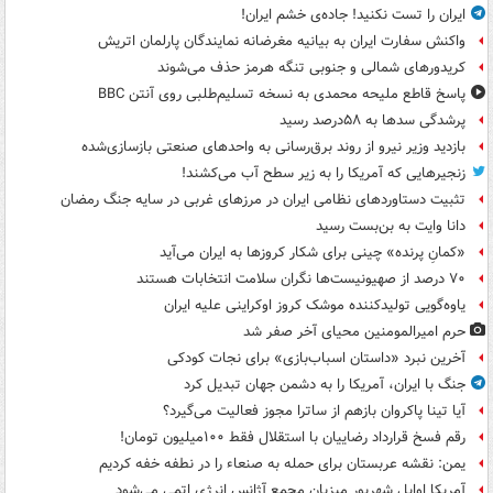
ایران را تست نکنید! جاده‌ی خشم ایران!
واکنش سفارت ایران به بیانیه مغرضانه نمایندگان پارلمان اتریش
کریدورهای شمالی و جنوبی تنگه هرمز حذف می‌شوند
پاسخ قاطع ملیحه محمدی به نسخه تسلیم‌طلبی روی آنتن BBC
پرشدگی سدها به ۵۸درصد رسید
بازدید وزیر نیرو از روند برق‌رسانی به واحدهای صنعتی بازسازی‌شده
زنجیرهایی که آمریکا را به زیر سطح آب می‌کشند!
تثبیت دستاوردهای نظامی ایران در مرزهای غربی در سایه جنگ رمضان
دانا وایت به بن‌بست رسید
«کمانِ پرنده» چینی برای شکار کروزها به ایران می‌آید
۷۰ درصد از صهیونیست‌ها نگران سلامت انتخابات هستند
یاوه‌گویی تولیدکننده موشک کروز اوکراینی علیه ایران
حرم امیرالمومنین محیای آخر صفر شد
آخرین نبرد «داستان اسباب‌بازی» برای نجات کودکی
جنگ با ایران، آمریکا را به دشمن جهان تبدیل کرد
آیا تینا پاکروان بازهم از ساترا مجوز فعالیت می‌گیرد؟
رقم فسخ قرارداد رضاییان با استقلال فقط ۱۰۰میلیون تومان!
یمن: نقشه عربستان برای حمله به صنعاء را در نطفه خفه کردیم
آمریکا اوایل شهریور میزبان مجمع آژانس انرژی اتمی می‌شود