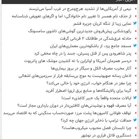
نیمی از آمریکایی‌ها از تشدید هرج‌ومرج در غرب آسیا می‌ترسند
از حذف نام همسر تا تغییر نام خانوادگی؛ اما و اگرهای تعویض شناسنامه
نمایی زیبا از تنگه کریان جزیره قشم
رکوردشکنی پیش‌فروش جدیدترین گوشی‌های تاشوی سامسونگ
حادثه غرق‌شدگی در طاقانک ۲ قربانی گرفت
مسجد جامع یزد، از باشکوه‌ترین معماری‌های ایران
پدر شاهرودی پس از قتل پسرش، جسد را در چاه مخفی کرد
دردسر همزمان آمریکا و اوکراین با ته کشیدن موشک های پاتریوت
آثار مخرب مصرف الکل و سیگار در بروز بیماری‌ها
اذعان رسانه صهیونیست به موج بی‌سابقه فرار از سرزمین‌های اشغالی
چرا مغز در هنگام خواب، انرژی خود را خالی می‌کند؟
گرما برای پالایشگاه‌ها و منابع برق اروپا اضطرار آفرید
ایالات متحده واقعاً یک «ببر کاغذی» است!
آیا مصرف قهوه و نوشیدنی‌های کافئین‌دار در دوران بارداری مجاز است؟
توقف طولانی کامیون‌ها پشت مرز؛ صورت‌حساب سنگینی که به اقتصاد می‌رسد
حماقت ترامپ با ذخایر انرژی جهان چه کرد؟
چرا تابستان فصل محبوب میکروب‌هاست؟
دستگیری قاتل فراری در نوشهر