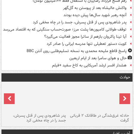
رقم فسخ قرارداد رضاییان با استقلال فقط ۱۰۰میلیون تومان!
واکنش عالیشاه بعد از پیوستن به گل‌گهر
آنچه رهبر شهید سال‌ها پیش دیده بودند
پدر شاهرودی پس از قتل پسرش، جسد را در چاه مخفی کرد
توقف طولانی کامیون‌ها پشت مرز؛ صورت‌حساب سنگینی که به اقتصاد می‌رسد
آیا تینا پاکروان بازهم از ساترا مجوز فعالیت می‌گیرد؟
کویت دستور تعطیلی تنها مدرسه ایرانی را صادر کرد
پاسخ قاطع ملیحه محمدی به نسخه تسلیم‌طلبی روی آنتن BBC
حال و هوای سامرا بعد از ایام اربعین
هشدار افسر ارشد آمریکایی به کاخ سفید +فیلم
حوادث
شته
حادثه غرق‌شدگی در طاقانک ۲ قربانی
پدر شاهرودی پس از قتل پسرش،
دس
گرفت
جسد را در چاه مخفی کرد
آخرین اخبار