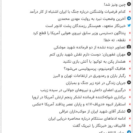
چین ونیز شد!
کدام فرضیات واشنگتن درباره جنگ با ایران اشتباه از کار درآمد
آخرین وضعیت نبرد به روایت مهدی محمدی
خبرنگار متعهد، هم‌سنگر رزمندگان پشت لانچر است
پنتاگون دسترسی وزیر سابق نیروی هوایی آمریکا را قطع کرد
نقطه، ته خط!
تصاویر دیده‌ نشده از دو فرمانده شهید موشکی
مهران غفوریان: دوست دارم نقش شهید بازی کنم
هشدار پکن به توکیو: با آتش بازی نکنید
هافبک آلومینیوم، پرسپولیسی می‌شود؟
رگبار باران و رعدوبرق در ارتفاعات تهران و البرز
جریان زندگی در غزه زیر جنگ و بمباران
درگیری اعضای داعش و نیروهای جولانی در سیده زینب
برکناری شوکه‌کننده فرمانده لشکر پنجم ارتش آمریکا در اروپا
استقرار انبوه «دی‌اف‑۱۷» و پایان عصر پدافند آمریکا +عکس
تشکر آقای شهید ایران از موکب‌داران عراقی
ادامه ادعاهای سنتکام درباره محاصره دریایی ایران
قالیباف روز خبرنگار را تبریک گفت
رویای ائتلاف مکه