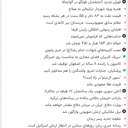
فوران شدید آتشفشان فوئگو در گواتمالا
هدیه ویژه شهردار ترکیه‌ای به صلاح
قیمت نفت به ۸۳ دلار و ۵۵ سنت در هر بشکه رسید
مقام سابق صهیونیست: عربستان ببر کاغذی است
افشای رسوایی اخلاقی رئیس فیفا
جنایت‌هایی که فراموش نمی‌شوند
حواله دلار ۱۵۴ هزار و ۴۵۱ تومان شد
نصب کتیبه‌های شهادت امام رضا(ع) در حرم رضوی
تبریک کاربران فضای مجازی به مناسبت روز خبرنگار
کامیون با راننده ۸ ساله در اصفهان توقیف شد
پزشکیان: جنایات امروز واشنگتن را هم محکوم کنید
"سوپر ال‌نینو"در راه است؟
قیمت طلا صعودی ماند
آتش سوزی مهیب یک ساختمان ۱۲ طبقه در جاکارتا
بازتاب «پیمان دفاعی مکه» در رسانه‌های ترکیه
وزارت دفاع: ایران در میدان دفاع مقتدر خواهد ماند
بیل مکانیکی ارتش صهیونی واژگون شد
مقصد جدید پسر زیدان
رسانه عبری زبان: روزهای سختی در انتظار ارتش اسرائیل است