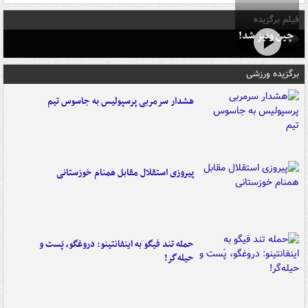
فیلم برگزیده
چین ونیز شد!
برگزیده ورزشی
هشدار سرمربی پرسپولیس به جاسوس تیم
پیروزی استقلال مقابل همنام خوزستانی
حمله تند فیگو به اینفانتینو: دروغگو، پَست‌ و
حیله‌گر!