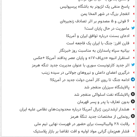
پاسخ منفی یک لژیونر به باشگاه پرسپولیس
انفجار بزرگ در شهر المخا یمن
۶ فوتی و ۵ مصدوم بر اثر تصادف زنجیره‌ای
ماموریت در حال پایان است!
ادعای بسنت درباره توافق ایران و آمریکا
فارن افرز: جنگ با ایران یک فاجعه است
بیانیه سپاه پاسداران به مناسبت روز خبرنگار
استقرار انبوه «دی‌اف‑۱۷» و پایان عصر پدافند آمریکا +عکس
اثر جدید کارتونیست سوری با عنوان مدیریت جدید تنگه هرمز
درگیری اعضای داعش و نیروهای جولانی در سیده زینب
ادامه جنگ تا روی کار آمدن دولت جدید در آمریکا!
پالایشگاه سیزران منفجر شد
پالایشگاه نفت اسلواکی منفجر شد
بدون تعارف با پدر و پسر قهرمان
هشدار ارشدترین ژنرال آمریکا درباره محدودیت‌های نظامی علیه ایران
رونمایی از مختصات جدید تنگۀ هرمز
رقابت ۲۸ والیبالیست برای حضور در فهرست نهایی تیم ملی
فشار هم‌زمان گرانی مواد اولیه و افت تقاضا بر بازار پلاستیک