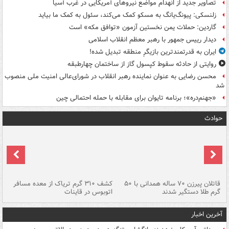
تصاویر جدید از انهدام مواضع نیروهای آمریکایی در غرب آسیا
زلنسکی: پیونگ‌یانگ به مسکو کمک می‌کند، سئول به کمک ما بیاید
گاردین: حملات یمن نخستین آزمون «توافق مکه» است
دیدار رییس جمهور با رهبر معظم انقلاب اسلامی
ایران به قدرتمندترین بازیگرِ منطقه تبدیل شده!
روایتی از حادثه سقوط کپسول گاز از ساختمان چهارطبقه
محسن رضایی به عنوان نماینده رهبر انقلاب در شورای‌عالی امنیت ملی منصوب
شد
«جهنم‌دره»؛ برنامه تایوان برای مقابله با حمله احتمالی چین
حوادث
قاتلان پیرزن ۷۰ ساله همدانی با ۵۰
کشف ۳۱۰ گرم تریاک از معده مسافر
گرم طلا دستگیر شدند
اتوبوس در قاینات
عمق ۱۵ م
آخرین اخبار