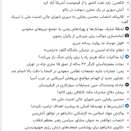
الکعبی: باید نفت کشور را از قیمومیت آمریکا آزاد کرد
آتش سوزی در یک مخزن سوخت در باکو
قالیباف انتصاب محسن رضایی به دبیری شورای عالی امنیت ملی را تبریک
گفت
لحظۀ شلیک موشک‌ها و پهپادهای یمنی به تجمع نیروهای سعودی
آماده‌سازی مواکب برای میزبانی از زائران رضوی
افول موساد به روایت رسانه عبری
اعلام حادثه امنیتی در نزدیکی باشگاه گلف «ترامپ»
آیا مذاکرات تنگه هرمز راه را برای پایان جنگ باز می‌کند؟
نجات معجزه‌آسای کارگر ۲۲ ساله از عمق ۱۵ متری چاه در تهران
یمن: عملیات علیه تجمعات نظامی سعودی در المخا با دقت بالا انجام شد
تصاویر جدید از انهدام مواضع نیروهای آمریکایی در غرب آسیا
حادثه وحشتناک حین مسابقات سوارکاری در قرقیزستان
پیمان دفاع مشترک مکه؛ ائتلافی روی کاغذ!
محسن رضایی دبیر شورای عالی امنیت ملی شد
آتش‌بس‌ها و تهدیدها کمکی به پیشبرد اهداف ترامپ نکردند!
واکنش جهاد اسلامی به کارشکنی نتانیاهو در توافق آتش‌بس
انتصاب ذوالقدر به عنوان مشاور سیاسی رهبر معظم انقلاب
تکاپوی نتانیاهو برای پوشاندن ضعف‌های ارتش رژیم صهیونیستی