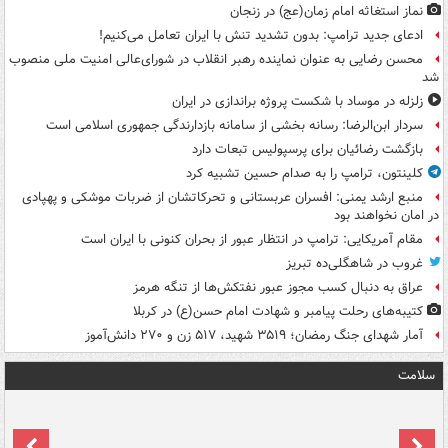
نماز استغاثه امام زمان(عج) در زنجان
ادعای جدید ترامپ: بدون تشدید تنش با ایران تعامل می‌کنیم!
محسن رضایی به عنوان نماینده رهبر انقلاب در شورای‌عالی امنیت ملی منصوب
شد
زلزله در موساد با شکست پروژه براندازی در ایران
سردار ابن‌الرضا: رسانه بخشی از سامانه بازدارندگی جمهوری اسلامی است
بازگشت رضائیان برای پرسپولیس تبعات دارد
کلینتون، ترامپ را به صدام حسین تشبیه کرد
منبع ارشد یمنی: افسران عربستانی و تحرکاتشان از ضربات موشکی و پهپادی
در امان نخواهند بود
مقام آمریکایی: ترامپ در انتظار عبور از بحران کنونی با ایران است
غروب در شاهگلی‌ده تبریز
عراق به دنبال کسب مجوز عبور نفتکش‌ها از تنگه هرمز
کتیبه‌های رحلت پیامبر و شهادت امام حسن(ع) در کربلا
آمار شهدای جنگ رمضان؛ ۳۵۱۹ شهید، ۵۱۷ زن و ۲۷۰ دانش‌آموز
سلامت