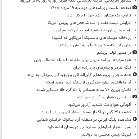
سناتور آمریکایی: هزینه بازگشایی تنگه هرمز روز به روز بالاتر می‌رود
صفحه نخست روزنامه‌های دوشنبه ۱۹ مرداد ۱۴۰۵
ترامپ یک مشاور ارشد خود را برکنار کرد
افزایش قیمت نفت و افت شاخص‌های بورس آمریکا
طعنه سی‌ان‌ان به توهم ترامپ برای تسلیم ایران
زرادخانه موشک‌های بالستیک آمریکایی ته کشید!
بطری آبی که ماشین شما را به آتش می‌کشد
در مسیر تولد ابریشم
«جهنم‌دره»؛ برنامه تایوان برای مقابله با حمله احتمالی چین
تنگه هرمز و پیام‌های بازدارنده ایران
همه ماجرای پرونده‌های کثیرالشاکی و پیچیدگی رسیدگی به آن‌ها
آیا ماءالشعیر برای جلوگیری از سنگ کلیه مفید است
قاتلان پیرزن ۷۰ ساله همدانی با ۵۰ گرم طلا دستگیر شدند
دسترسی دشوار به آب در نوار غزه
آلودگی هوا باعث تشدید آرتروز می‌شود
کشف ۳۱۰ گرم تریاک از معده مسافر اتوبوس در قاینات
مشاهده پلنگ ایرانی در منطقه آزاد سالوک خراسان شمالی
یمن: انفجار انبارهای تسلیحاتی عربستان ادامه دارد
تبریک رئیس مجلس به ذوالقدر