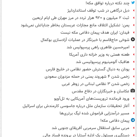
چند نکته درباره توافق مکه!
دبل درگاهی در شب توقف استانداردلیژ
ثبت ۲ میلیون و ۹۲۰ هزار تردد در مرز مهران طی ایام اربعین
یمن: تشکیل ائتلاف مانع مجازات عربستان بخاطر جنایاتش نمی‌شود
فیدان: ایران هدف پیمان دفاعی مکه نیست
شوخی حاج‌قاسم با خبرنگار در عملیات آزادسازی بوکمال
امیرحسین طاهری راهی پرسپولیس شد
طعنه همتی به وزیر خزانه داری آمریکا
هافبک آلومینیوم پرسپولیسی شد
یونان به دنبال گسترش حضور نظامی در خلیج فارس
زخمی شدن ۴ شهروند یمنی در حمله مزدوران سعودی
زخمی شدن ۳ نظامی لبنانی در زوطر غربی
عکاسان و خبرنگاران در دفاع مقدس
ورود فرمانده تروریست‌های آمریکایی به تل‌آویو
آغاز تحقیقات سازمان ملل درباره جاسوسی کارمندش برای اسرائیل
مسیر درآمدزایی فراموش شده لیگ برتری‌ها
پیمان دفاعی مکه!
مربی سابق استقلال سرمربی آفریقای جنوبی شد
دستگیری مسئول یک اداره آستارا در پرونده فساد مالی