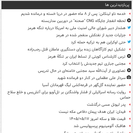
پربازدیدترین ها
خدمه ناو لینکلن: پس از ۸ ماه حضور در دریا خسته و درمانده‌ شدیم
لحظه انفجار جایگاه CNG "صحنه" در دوربین مداربسته
هشدار دبیر شورای عالی امنیت ملی به امریکا درباره تنگه هرمز
جزئیات جدید از نفتکش منفجر شده در هرمز
حتی اوکراین هم به ترکیه حمله کرد
تشکیل تیم کارآگاهان زبده برای دستگیری عاملان قتل رجب‌زاده
ترس کارشناس کویتی از تسلط ایران بر تنگۀ هرمز
مجتبی جباری تیم جدیدش را انتخاب کرد
تصاویری از آیت‌الله سید مجتبی خامنه‌ای در حال تدریس
سردار علی عظمایی در کنار دو فرمانده شهید
حضور نماینده گل‌گهر در قرعه‌کشی لیگ قهرمانان آسیا
روایت رسانه اسرائیلی از فشار واشنگتن بر تل‌آویو برای آتش‌بس و خلع سلاح
حماس
پدر لیونل مسی درگذشت
فیدان: ایران هدف پیمان دفاعی مکه نیست
قیمت طلا و سکه امروز ۱۴۰۵/۰۵/۱۷
هافبک آلومینیوم پرسپولیسی شد