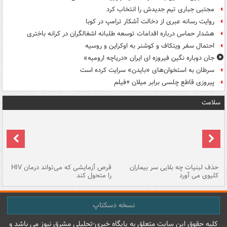
مجتبی جباری تیم جدیدش را انتخاب کرد
روایت رسانه عبری از دخالت آشکار ترامپ در کوبا
هشدار حماس درباره اقدامات توسعه طلبانه اشغالگران در کرانه باختری
احتمال سفر ویتکاف و کوشنر به اوکراین و روسیه
جان دوباره نگین فیروزه ای ایران «دریاچه ارومیه»
سرطان به استخوان‌های «بایدن» سرایت کرده است
پیروزی قاطع چلسی برابر میلان +فیلم
سلامت
حذف لبنیات چه بلایی سر بیماران
قرص آزمایشی که می‌تواند درمان HIV
عل
کلیوی می آورد
را متحول کند
قل
نسخه دسکتاپ
کليه حقوق اين سايت متعلق به پایگاه خبري-تحليلي مشرق نيوز می باشد و