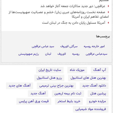
هستیم
عراقچی: دور جدید مذاکرات جمعه آغاز خواهد شد
صفحه نخست روزنامه‌های عبری زبان/ خشم و عصبانیت صهیونیست‌ها از
امضای تفاهم ایران و آمریکا
آمریکا مسئول پایان دادن به جنگ در لبنان است
برچسب‌ها
امور خارجه روسیه
سرگئی لاوروف
سید عباس عراقچی
سیدعباس عراقچی
روسیه
لاوروف
لبنان
رژیم صهیونیستی
آپ آهنگ
موزیک شاه
سایت تاریخ ایران
بهترین هتل های استانبول
رزرو هتل استانبول
دانلود آهنگ جدید
بهترین جراح بینی ترمیمی
آهنگ های جدید
پرشین هتل
ثبت نام بیمه اربعین
آهنگ جدید
مزایده خودرو
خرید بلیط استخر
قیمت ورق آهن پرایس
فروشنده مواد شیمیایی