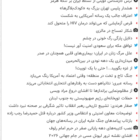
ترس کارشناس کویتی از تسلط ایران بر تنگۀ هرمز
هشدار پلیس تهران بزرگ به «کودک‌بلاگرها»
اعتراف جالب یک رسانه آمریکایی به شکست
قرص آزمایشی که می‌تواند درمان HIV را متحول کند
شکار تمساح در مالزی
دلایل پارگی رگ خونی در چشم
توافق مکه برای سعودی امنیت آور نیست!
علل مرگ زنان در ایران؛ بیماری‌های قلبی همچنان در صدر
میدان‌داری یک دهه نودی در بین‌الحرمین
از غزه بگویید...! حتی با یک توییت!
جنگ تاج و تخت در منطقه؛ وقتی اعتماد به آمریکا رنگ می‌بازد
رسانه عبری: نتانیاهو دست به رفتارهای انتحاری انتخاباتی می‌زند
از مظلوم‌نمایی براندازها تا افشای دروغ مراد ویسی
حملات توپخانه‌ای رژیم صهیونیستی به جنوب لبنان
صفار هرندی: تشییع تاریخی رهبر انقلاب تاثیر شگرفی بر صحنه نبرد داشت
توضیحات معاون امنیتی و انتظامی وزیر کشور درباره قتل حمیدرضا رجب زاده
بازتاب پیامدهای جنگ علیه ایران در رسانه‌های جهان
نصب کتیبه‌های دهه پایانی صفر در حرم امام رئوف
افشای نقشه ترور لیونل مسی در جام جهانی ۲۰۲۶