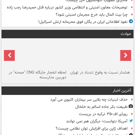
ماجرای تصویب کنوانسیون خزر چیست؟
توضیحات معاون امنیتی و انتظامی وزیر کشور درباره قتل حمیدرضا رجب زاده
چرا بیت المال باید خرج مجرمان امنیتی شود؟
نفوذ اطلاعاتی ایران در یگان فوق محرمانه ارتش اسرائیل!
حوادث
ای
هشدار نسبت به وفوع تندباد در تهران
لحظه انفجار جایگاه CNG "صحنه" در
دس
دوربین مداربسته
ات
آخرین اخبار
حذف لبنیات چه بلایی سر بیماران کلیوی می آورد
طبیعت بکر جاده اسالم به خلخال
رویای اف-۳۵ ترکیه در بن‌بست
آمریکا نتوانست؛ دیگران هم نمی توانند
اهداف ژاپن برای افزایش توان نظامی چیست؟