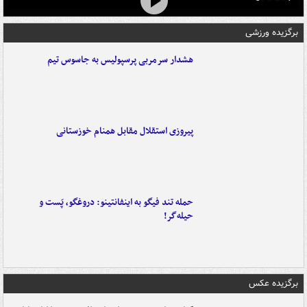
برگزیده ورزشی
هشدار سرمربی پرسپولیس به جاسوس تیم
پیروزی استقلال مقابل همنام خوزستانی
حمله تند فیگو به اینفانتینو: دروغگو، پَست‌ و
حیله‌گر!
برگزیده عکس