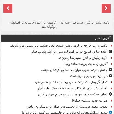
تأیید ربایش و قتل حمیدرضا رجب‌زاده
کامیون با راننده ۸ ساله در اصفهان
"س
توقیف شد
آخرین اخبار
تاکید وزارت خارجه بر لزوم روشن شدن ابعاد جنایت تروریستی مراز شریف
آماده سازی ضریح نورانی امیرالمومنین برا ایام پایانی صفر
تأیید ربایش و قتل حمیدرضا رجب‌زاده
آخرین وضعیت پرونده ساعدی‌نیا
واکنش مردم جنوب عراق به تصاویر کودکان میناب
خیابان‌های بمبئی غرق شدند
تحلیلگر یمنی: تحرکات سعودی‌ها به دقت رصد می‌شود
اقدام ۱۱ سناتور آمریکایی برای توقف جنگ علیه ایران
تجاوز جنگنده‌های صهیونیستی به حریم هوایی لبنان
صورت جدید مسئله جنگ؟!
دعوت مجدد عربستان از نخست‌وزیر عراق برای سفر به ریاض
پدیده اسرائیلی‌هایی که برای ایران جاسوسی می‌کنند، پایان ندارد!