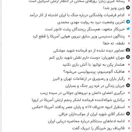
رسانه عبری زبان: روزهای سختی در انتظار ارتش اسرائیل است
چین ونیز شد!
کدام فرضیات واشنگتن درباره جنگ با ایران اشتباه از کار درآمد
آخرین وضعیت نبرد به روایت مهدی محمدی
خبرنگار متعهد، هم‌سنگر رزمندگان پشت لانچر است
پنتاگون دسترسی وزیر سابق نیروی هوایی آمریکا را قطع کرد
نقطه، ته خط!
تصاویر دیده‌ نشده از دو فرمانده شهید موشکی
مهران غفوریان: دوست دارم نقش شهید بازی کنم
هشدار پکن به توکیو: با آتش بازی نکنید
هافبک آلومینیوم، پرسپولیسی می‌شود؟
رگبار باران و رعدوبرق در ارتفاعات تهران و البرز
جریان زندگی در غزه زیر جنگ و بمباران
درگیری اعضای داعش و نیروهای جولانی در سیده زینب
برکناری شوکه‌کننده فرمانده لشکر پنجم ارتش آمریکا در اروپا
استقرار انبوه «دی‌اف‑۱۷» و پایان عصر پدافند آمریکا +عکس
تشکر آقای شهید ایران از موکب‌داران عراقی
ادامه ادعاهای سنتکام درباره محاصره دریایی ایران
قالیباف روز خبرنگار را تبریک گفت