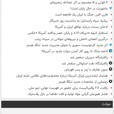
۶ فوتی و ۵ مصدوم بر اثر تصادف زنجیره‌ای
ماموریت در حال پایان است!
فارن افرز: جنگ با ایران یک فاجعه است
بیانیه سپاه پاسداران به مناسبت روز خبرنگار
ادعای بسنت درباره توافق ایران و آمریکا
استقرار انبوه «دی‌اف‑۱۷» و پایان عصر پدافند آمریکا +عکس
درگیری اعضای داعش و نیروهای جولانی در سیده زینب
اثر جدید کارتونیست سوری با عنوان مدیریت جدید تنگه هرمز
ادامه جنگ تا روی کار آمدن دولت جدید در آمریکا!
پالایشگاه سیزران منفجر شد
پالایشگاه نفت اسلواکی منفجر شد
بدون تعارف با پدر و پسر قهرمان
هشدار ارشدترین ژنرال آمریکا درباره محدودیت‌های نظامی علیه ایران
رونمایی از مختصات جدید تنگۀ هرمز
رقابت ۲۸ والیبالیست برای حضور در فهرست نهایی تیم ملی
فشار هم‌زمان گرانی مواد اولیه و افت تقاضا بر بازار پلاستیک
حوادث