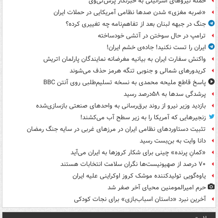
حمله نیروهای اسرائیلی به خبرنگار پرس‌تی‌وی
«ضربه مغزی» شدن صدها نظامی آمریکایی در حملات ایران
جنگ در جبهه لبنان بعد از تفاهم‌نامه چه تغییری کرده؟
ترامپ در حال سوختن در آتشی خودساخته
ایران را تست نکنید! جاده‌ی خشم ایران!
واکنش سفارت ایران به بیانیه مغرضانه نمایندگان پارلمان اتریش
کریدورهای شمالی و جنوبی تنگه هرمز حذف می‌شوند
پاسخ قاطع ملیحه محمدی به نسخه تسلیم‌طلبی روی آنتن BBC
پرشدگی سدها به ۵۸درصد رسید
بازدید وزیر نیرو از روند برق‌رسانی به واحدهای صنعتی بازسازی‌شده
زنجیرهایی که آمریکا را به زیر سطح آب می‌کشند!
تثبیت دستاوردهای نظامی ایران در مرزهای غربی در سایه جنگ رمضان
دانا وایت به بن‌بست رسید
«کمانِ پرنده» چینی برای شکار کروزها به ایران می‌آید
۷۰ درصد از صهیونیست‌ها نگران سلامت انتخابات هستند
یاوه‌گویی تولیدکننده موشک کروز اوکراینی علیه ایران
حرم امیرالمومنین محیای آخر صفر شد
آخرین نبرد «داستان اسباب‌بازی» برای نجات کودکی