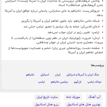
واکنش گروهک‌های تروریستی به مذاکرات ایران با آمریکا چیست؟/ اسرائیلی
شدن گروهک‌های ضدانقلاب+ اسناد
جروزالم پست: نتانیاهو به جای سخنرانی، پاسخی درباره توافق ایران و آمریکا
بدهد
شبکه حامی نتانیاهو: باید جلوی تفاهم ایران و آمریکا را بگیریم
ادعای اف‌بی‌آی: حمله به یک مراسم با حضور ترامپ خنثی شد
ترامپ: تغییر رژیم در ایران جواب نمی‌دهد
لبنان؛ ضرورت ژئوپلیتیک ایران در نظم نوین منطقه‌ای/ از باب‌المندب تا
بیروت؛ معماری جدید امنیتی ایران در جهان چندقطبی
صفحه نخست روزنامه‌های عبری زبان/ خشم و عصبانیت صهیونیست‌ها از
امضای تفاهم ایران و آمریکا
برچسب‌ها
جنگ ایران با آمریکا و اسرائیل
ایران
اسرائیل
نتانیاهو
دونالد ترامپ
تل‌آویو
بنیامین نتانیاهو
ترامپ
آپ آهنگ
موزیک شاه
سایت تاریخ ایران
بهترین هتل های استانبول
رزرو هتل استانبول