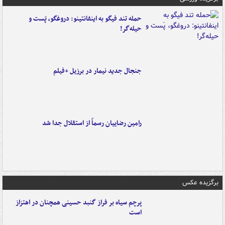
حمله تند فیگو به اینفانتینو: دروغگو، پَست‌ و
حیله‌گر!
جنجال جدید نیمار در برزیل +فیلم
رامین رضاییان رسماً از استقلال جدا شد
برگزیده عکس
پرچم سیاه بر فراز گنبد حسینی همچنان در اهتزاز
است