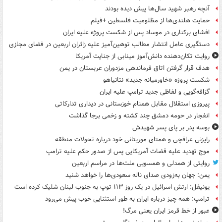
آنچه رهبر شهید سال‌ها پیش دیده بودند
حمایت هلندی‌ها از مظلومیت فلسطین +فیلم
افشای برکناری در موساد پس از شکست پروژه علیه ایران
دستگیری عامل انتشار مطالب توهین‌آمیز علیه زائران اربعین در فضای مجازی
روایت تکان‌دهنده دانش‌آموز مینابی از جنایت آمریکا
هدف قرار گرفتن اتاق‌ فرماندهی مزدوران عربستان در یمن
شکست پروژه «خاورمیانه جدید» نتانیاهو
گزافه‌گویی و لفاظی جدید ترامپ علیه ایران
پیروزی استقلال مقابل همنام خوزستانی در دیداری تدارکاتی
انفجار در حومه دمشق چند کشته و زخمی برجا گذاشت
بوسه‌ پدر بر پای پسر شهیدش
رایزنی عراقچی و همتای موریتانی خود درباره تحولات منطقه
موج تهدید علیه قضات آمریکایی پس از صدور حکم علیه ترامپ
روایتی از همدلی و همسویی ملت‌ها در مراسم اربعین
یمن: جهان به‌زودی صدای ناله سعودی‌ها را خواهد شنید
یونیفل: ارتش اسرائیل در یک روز ۱۱۳ توپ به جنوب لبنان شلیک کرده است
ترامپ: همه چیز درباره ایران به طور استثنایی خوب پیش می‌رود
عبور از خط قرمز ایران یعنی مرگ!