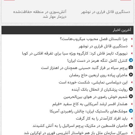
دستگیری قاتل فراری در نوشهر
آتش‌سوزی در منطقه حفاظت‌شده
دیزمار مهار شد
مص
آخرین اخبار
چرا تابستان فصل محبوب میکروب‌هاست؟
دستگیری قاتل فراری در نوشهر
نیویورک تایمز فاش کرد: کارگروه ویژه سیا برای تفرقه افکنی در کوبا
کنترل کامل تنگه هرمز در دست ایران!
پرچم سیاه بر فراز گنبد حسینی همچنان در اهتزاز است
ماجرای پیاده روی اربعین حاج رمضان
این دیپلماسی نمایشی، شکست خورده است
روایت پزشکیان از انحلال بانک آینده
شمیم خوش رضوی در هوای بین‌الحرمین
هشدار افسر ارشد آمریکایی به کاخ سفید +فیلم
موشک‌های بالستیک ایران؛ چالش راهبردی آمریکا
باید افراد کارآمدتر را به کار گرفت
حامیان فلسطین در مکزیک پرچم اسرائیل را به آتش کشیدند
دبیرکل سازمان ملل باز هم خواستار آتش‌بس فوری در اوکراین شد