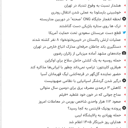
هشدار نسبت به وفوع تندباد در تهران
خوشبینی بارسلونا به عملی شدن انتقال رودری
لحظه انفجار جایگاه CNG "صحنه" در دوربین مداربسته
ترک ها روی ستاره بلژیکی دست گذاشتند
قطع دست عربستان سعودیِ تحت حمایت آمریکا
عملیات ارتش پاکستان در خیبرپختونخوا؛ ۸ نفر کشته شدند
دستگیری باند جاعلان حرفه‌ای مدارک اتباع خارجی در تهران
جاده‌های مشهد آماده میزبانی از زائران رضوی
حمله روسیه به یک کشتی حامل سلاح برای اوکراین
هیلاری کلینتون: ترامپ نمی‌داند چطور با ایرانی‌ها مذاکره کند
حضور نماینده گل‌گهر در قرعه‌کشی لیگ قهرمانان آسیا
درگیر شدن گردشگر اسپانیایی با نظامی صهیونیست
کاهش ۳ درصدی مصرف برق برای دومین سال متوالی
مداح جوانی که در خون خود غلطید +فیلم
صعود ۱۱۲ هزار واحدی شاخص بورس در معاملات امروز
پرونده یونیک فایننس به کجا رسید؟
حمله پهپادی به پالایشگاه لیبی
هدایای روز خبرنگار ۱۴۰۵ اعلام شد