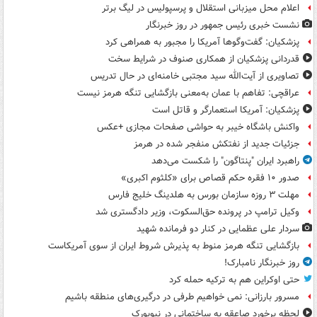
اعلام محل میزبانی استقلال و پرسپولیس در لیگ برتر
نشست خبری رئیس جمهور در روز خبرنگار
پزشکیان: گفت‌وگوها آمریکا را مجبور به همراهی کرد
قدردانی پزشکیان از همکاری صنوف در شرایط سخت
تصاویری از آیت‌الله سید مجتبی خامنه‌ای در حال تدریس
عراقچی: تفاهم با عمان به‌معنی بازگشایی تنگه هرمز نیست
پزشکیان: آمریکا استعمارگر و قاتل است
واکنش باشگاه خیبر به حواشی صفحات مجازی +عکس
جزئیات جدید از نفتکش منفجر شده در هرمز
راهبرد ایران "پنتاگون" را شکست می‌دهد
صدور ۱۰ فقره حکم قصاص برای «کلثوم اکبری»
مهلت ۳ روزه سازمان بورس به هلدینگ خلیج فارس
وکیل ترامپ در پرونده حق‌السکوت، وزیر دادگستری شد
سردار علی عظمایی در کنار دو فرمانده شهید
بازگشایی تنگه هرمز منوط به پذیرش شروط ایران از سوی آمریکاست
روز خبرنگار نامبارک!
حتی اوکراین هم به ترکیه حمله کرد
مسرور بارزانی: نمی خواهیم طرفی در درگیری‌های منطقه باشیم
لحظه برخورد صاعقه به ساختمانی در نیویورک