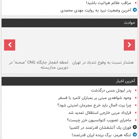
مراقب علائم هپاتیت باشید!
آخرین وضعیت نبرد به روایت مهدی محمدی
حوادث
ای
هشدار نسبت به وفوع تندباد در تهران
لحظه انفجار جایگاه CNG "صحنه" در
دس
دوربین مداربسته
ات
آخرین اخبار
پدر لیونل مسی درگذشت
وجود شواهدی مبنی بر بمباران لامرد با فسفر
چرا بیت المال باید خرج مجرمان امنیتی شود؟
قرارداد مربی خارجی استقلال تمدید شد
ماجرای تصویب کنوانسیون خزر چیست؟
فوران یک آتشفشان قدرتمند در کلمبیا
تنگه هرمز، برگ برنده ایران قدرتمند!