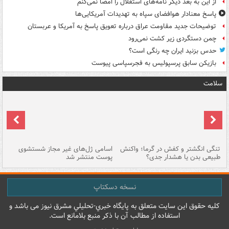
از این به بعد دیگر نامه‌های استقلال را امضا نمی‌کنم
پاسخ معنادار هوافضای سپاه به تهدیدات آمریکایی‌ها
توضیحات جدید مقاومت عراق درباره تعویق پاسخ به آمریکا و عربستان
چمن دستگردی زیر کشت نمی‌رود
حدس بزنید ایران چه رنگی است؟
بازیکن سابق پرسپولیس به فجرسپاسی پیوست
سلامت
تنگی انگشتر و کفش در گرما؛ واکنش
اسامی ژل‌های غیر مجاز شستشوی
مر
طبیعی بدن یا هشدار جدی؟
پوست منتشر شد
نسخه دسکتاپ
کليه حقوق اين سايت متعلق به پایگاه خبري-تحليلي مشرق نيوز می باشد و
استفاده از مطالب آن با ذکر منبع بلامانع است.