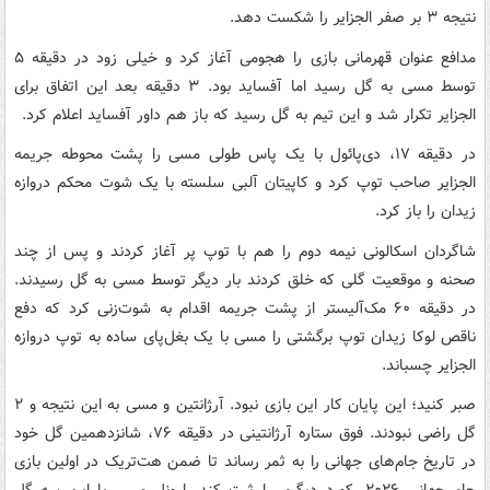
نتیجه ۳ بر صفر الجزایر را شکست دهد.
مدافع عنوان قهرمانی بازی را هجومی آغاز کرد و خیلی زود در دقیقه ۵
توسط مسی به گل رسید اما آفساید بود. ۳ دقیقه بعد این اتفاق برای
الجزایر تکرار شد و این تیم به گل رسید که باز هم داور آفساید اعلام کرد.
در دقیقه ۱۷، دی‌پائول با یک پاس طولی مسی را پشت محوطه جریمه
الجزایر صاحب توپ کرد و کاپیتان آلبی سلسته با یک شوت محکم دروازه
زیدان را باز کرد.
شاگردان اسکالونی نیمه دوم را هم با توپ پر آغاز کردند و پس از چند
صحنه و موقعیت گلی که خلق کردند بار دیگر توسط مسی به گل رسیدند.
در دقیقه ۶۰ مک‌آلیستر از پشت جریمه اقدام به شوت‌زنی کرد که دفع
ناقص لوکا زیدان توپ برگشتی را مسی با یک بغل‌پای ساده به توپ دروازه
الجزایر چسباند.
صبر کنید؛ این پایان کار این بازی نبود. آرژانتین و مسی به این نتیجه و ۲
گل راضی نبودند. فوق ستاره آرژانتینی در دقیقه ۷۶، شانزدهمین گل خود
در تاریخ جام‌های جهانی را به ثمر رساند تا ضمن هت‌تریک در اولین بازی