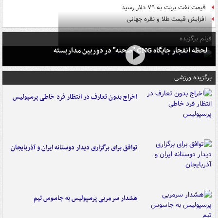
قیمت نفت برنت به ۷۹ دلار رسید
افزایش قیمت طلا و نقره جهانی
فیلم برگزیده
لحظه انفجار جایگاه CNG "صحنه" در دوربین مداربسته
برگزیده ورزشی
اخراج بدون تعارف در انتظار فرد خاطی پرسپولیس
توافق برای برگزاری دیدار دوستانه ایران و آذربایجان
هشدار سرمربی پرسپولیس به جاسوس تیم