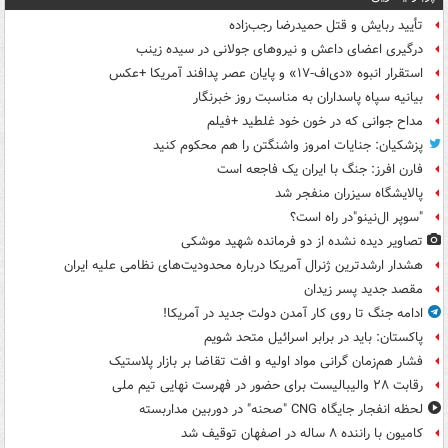
تأیید ربایش و قتل حمیدرضا رجب‌زاده
درگیری اعضای داعش و نیروهای جولانی در سیده زینب
استقرار انبوه «دی‌اف‑۱۷» و پایان عصر پدافند آمریکا +عکس
بیانیه سپاه پاسداران به مناسبت روز خبرنگار
مداح جوانی که در خون خود غلطید +فیلم
پزشکیان: جنایات امروز واشنگتن را هم محکوم کنید
فارن افرز: جنگ با ایران یک فاجعه است
پالایشگاه سیزران منفجر شد
"سوپر ال‌نینو"در راه است؟
تصاویر دیده‌ نشده از دو فرمانده شهید موشکی
هشدار ارشدترین ژنرال آمریکا درباره محدودیت‌های نظامی علیه ایران
مقصد جدید پسر زیدان
ادامه جنگ تا روی کار آمدن دولت جدید در آمریکا!
پاکستان: باید در برابر اسرائیل متحد شویم
فشار هم‌زمان گرانی مواد اولیه و افت تقاضا بر بازار پلاستیک
رقابت ۲۸ والیبالیست برای حضور در فهرست نهایی تیم ملی
لحظه انفجار جایگاه CNG "صحنه" در دوربین مداربسته
کامیون با راننده ۸ ساله در اصفهان توقیف شد