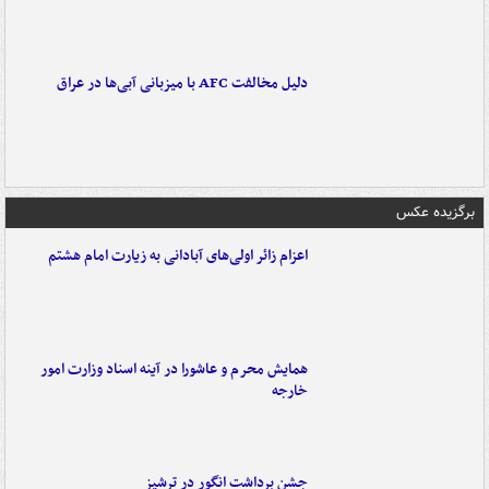
دلیل مخالفت AFC با میزبانی آبی‌ها در عراق
برگزیده عکس
اعزام زائر اولی‌های آبادانی به زیارت امام هشتم
همایش محرم و عاشورا در آینه اسناد وزارت امور
خارجه
جشن برداشت انگور در ترشیز