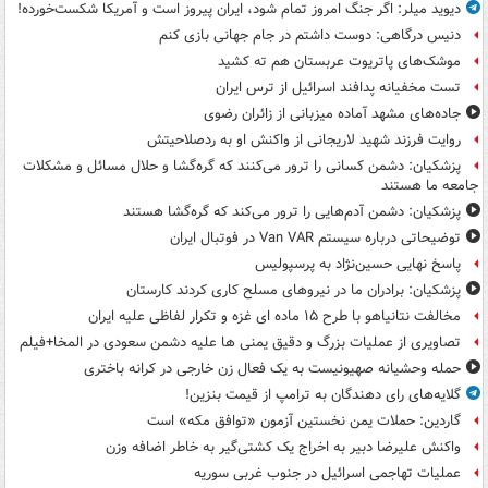
دیوید میلر: اگر جنگ امروز تمام شود، ایران پیروز است و آمریکا شکست‌خورده!
دنیس درگاهی: دوست داشتم در جام جهانی بازی کنم
موشک‌های پاتریوت عربستان هم ته‌ کشید
تست مخفیانه پدافند اسرائیل از ترس ایران
جاده‌های مشهد آماده میزبانی از زائران رضوی
روایت فرزند شهید لاریجانی از واکنش او به ردصلاحیتش
پزشکیان: دشمن کسانی را ترور می‌کنند که گره‌گشا و حلال مسائل و مشکلات
جامعه ما هستند
پزشکیان: دشمن آدم‌هایی را ترور می‌کند که گره‌گشا هستند
توضیحاتی درباره سیستم Van VAR در فوتبال ایران
پاسخ نهایی حسین‌نژاد به پرسپولیس
پزشکیان: برادران ما در نیروهای مسلح کاری کردند کارستان
مخالفت نتانیاهو با طرح ۱۵ ماده ای غزه و تکرار لفاظی علیه ایران
تصاویری از عملیات بزرگ و دقیق یمنی ها علیه دشمن سعودی در المخا+فیلم
حمله وحشیانه صهیونیست به یک فعال زن خارجی در کرانه باختری
گلایه‌های رای دهندگان به ترامپ از قیمت بنزین!
گاردین: حملات یمن نخستین آزمون «توافق مکه» است
واکنش علیرضا دبیر به اخراج یک کشتی‌گیر به خاطر اضافه وزن
عملیات تهاجمی اسرائیل در جنوب غربی سوریه