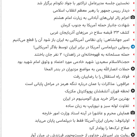
نخستین جلسه مدیرعامل تراکتور با جواد نکونام برگزار شد
دیدار رییس جمهور با رهبر معظم انقلاب اسلامی
اعزام زائر اولی‌های آبادانی به زیارت امام هشتم
شهادت جانباز حمله آمریکا به جنوب کرمان
کشف ۳۳ قبضه سلاح در مرزهای آذربایجان غربی
امیر جهانشاهی: پای نظامی آمریکایی به ایران باز شود آن را قطع می‌کنیم
رسوایی دیپلماسی آمریکا در برابر ایران توسط بلاگر آمریکایی!
حمله مسلحانه به قهوه‌خانه‌ای در زاهدان؛ ۲ نفر جان باختند
حجت‌الاسلام سعیدی: شهید خادمی مورد اعتماد و وثوق امام شهید بود
حملات انصارالله یمن به مواضع مزدوران در بندر المخا
فولاد راه استقلال را با رضاییان رفت
عراقچی: مذاکرات با عمان درباره تنگه هرمز در مراحل پایانی است
لحظه فوران آتشفشان پوپوکتپتل مکزیک
بهترین مراکز خرید ورق آلومینیوم در ایران
تفاوت لوله سبز و نیوپایپ به زبان ساده
همایش محرم و عاشورا در آینه اسناد وزارت امور خارجه
اولیانوف: بحران ایران-آمریکا فقط با دیپلماسی پایان می‌یابد
صلاح ترک‌ها را پولدار کرد
روایت پدر امیرعلی جداوی از جست‌وجوی فرزندش در میان آوار