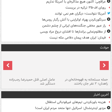
عراقچی: اکنون هیچ مذاکره‌ای با آمریکا نداریم
رویای اف-۳۵ ترکیه در بن‌بست
آمریکا نتوانست؛ دیگران هم نمی توانند
سرنگون‌کردن پهپاد اوکراینی با آتش رگبار روس‌ها
راز عبور مخفی جنگنده‌های ایرانی از چشم دشمن
از مظلوم‌نمایی براندازها تا افشای دروغ مراد ویسی
فیدان: ایران هدف پیمان دفاعی مکه نیست
حوادث
حمله مسلحانه به قهوه‌خانه‌ای در
عامل اصلی قتل حمیدرضا رجب‌زاده
گر
زاهدان؛ ۲ نفر جان باختند
دستگیر شد
نا
آخرین اخبار
هزینه باورنکردنی تیم‌های غیرفوتبالی استقلال
مزدور اینترنشنال: اسرائیل تنها متحد مردم ایران است!