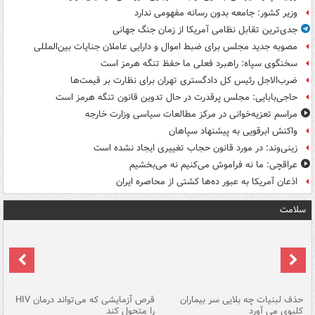
وزیر کشور: جامعه بدون رسانه مفهومی ندارد
جدی‌ترین تقابل نظامی آمریکا از زمان جنگ جهانی
مصوبه جدید مجلس برای ضبط اموال و دارایی عاملان جنایات بین‌المللی
سخنگوی سپاه: راهبرد فعلی ما حفظ تنگه هرمز است
ضرب‌الاجل رئیس کل دادگستری تهران برای نظارت بر قیمت‌ها
حاجی‌بابایی: مجلس پرقدرت در حال تدوین قانون تنگه هرمز است
مراسم تعزیه‌خوانی در مرکز مطالعات سیاسی وزارت خارجه
واکنش ابرقویی به پیشنهاد سپاهان
زینی‌وند: در مورد قانون حجاب تغییری ایجاد نشده است
عراقچی: ما نه فراموش می‌کنیم نه می‌بخشیم
اذعان آمریکا به عبور ده‌ها کشتی از محاصره ایران
سلامت
حذف لبنیات چه بلایی سر بیماران
قرص آزمایشی که می‌تواند درمان HIV
عل
کلیوی می آورد
را متحول کند
قل