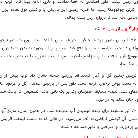
ی زمین بیفتد. داور اعتقادی به خطا نداشت و بازی ادامه پیدا کرد. توپ د
کارنی چوکوومکا رسید اما ضربه زمینی این بازیکن با واکنش فوق‌العاده یزان 
اعی دفع شد تا دروازه اردن بسته بماند.
در دقیقه ۶۷، اتریش تصور کرد بار دیگر از حریف پیش افتاده است. روی یک ضربه کرنر
وفقی داشت و نتوانست توپ را دفع کند. توپ پس از برخورد به بدن اشتفان پو
ناتوویچ قرار گرفت و این مهاجم باتجربه پس از یک کنترل، با ضربه‌ای محکم تو
زه فرستاد.
 اتریش جشن گل را آغاز کردند اما بررسی صحنه نشان داد توپ پیش از ر
چ به دست پوش برخورد کرده است. داور پس از بازبینی صحنه، گل را مردود اعلا
خطای هند، نتیجه مسابقه همچنان یک بر یک باقی ماند؛ تصمیمی که باعث شد ابو
د جان سالم به در ببرد.
در دقیقه ۷۰ نیز مسابقه برای وقفه نوشیدن آب متوقف شد. در همین زمان، مارکو آرنا
 شدن گل تیمش ناراضی به نظر می‌رسید، در حالی که به سمت نیمکت اتریش 
ی پرحرارت و اعتراضی با داور مسابقه داشت.
 پیروزی بخش را به ثمر رساند