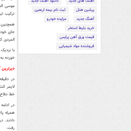
آهنگ های جدید
دانلود آهنگ جدید
موسی الت
پرشین هتل
ثبت نام بیمه اربعین
ترکیب تیم
آهنگ جدید
مزایده خودرو
همچنین پ
خرید بلیط استخر
جای خود ر
قیمت ورق آهن پرایس
المردی ک
فروشنده مواد شیمیایی
با نزدیک 
خورده به 
دیرترین گل جام
لایمر کنت
خط دفاع ا
در ادامه 
همراه پا
دادند. د
رفت.