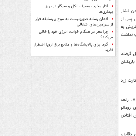
آثار مخرب مصرف الکل و سیگار در بروز
ردن فشار
بیماری‌ها
لی پس از
اذعان رسانه صهیونیست به موج بی‌سابقه فرار
از سرزمین‌های اشغالی
اتریش به
چرا مغز در هنگام خواب، انرژی خود را خالی
پ نداشت
می‌کند؟
گرما برای پالایشگاه‌ها و منابع برق اروپا اضطرار
آفرید
ل گرفت.
ازیکنان
ارت زرد
پیش از این گل، هر دو تیم تغییراتی در ترکیب خود ایجاد کرده بودند. در دقیقه ۸۱، رالف
 رومانو
 افتادن
۸ انجام داد. در این دقایق،