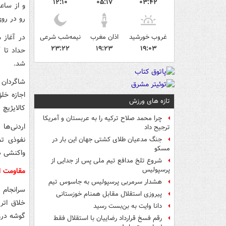
۱۲:۱۰
۰۵:۱۷
۰۳:۴۲
رو در روی هم ق
در آغاز 
غروب خورشید
اذان مغرب
نیمه‌شب شرعی
۲۳:۲۲
۱۹:۲۳
۱۹:۰۳
حداد تا 
شد.
شاگردان ر
اجازه خل
تازه های ورزش
کالایژیچ 
چرا محمد صلاح ترکیه را به عربستان و آمریکا
اردنی‌ها
ترجیح داد
نفوذی تم
جنگ مدعیان طلای کشتی جهان این بار در
مسکو
واکنشی دی
شروع تلخ مدافع تیم ملی پس از جدایی از
پرسپولیس
مقاومت اردنی‌ها ۲۱
هشدار سرمربی پرسپولیس به جاسوس تیم
پیروزی استقلال مقابل همنام خوزستانی
خلاق اتر
دانا وایت به بن‌بست رسید
گوشه درو
رقم فسخ قرارداد رضاییان با استقلال فقط