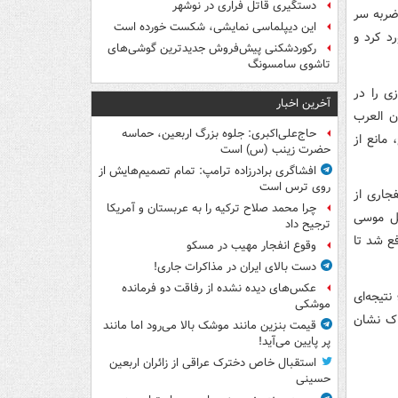
دستگیری قاتل فراری در نوشهر
 ضربه سر
این دیپلماسی نمایشی، شکست خورده است
د کرد و
رکوردشکنی پیش‌فروش جدیدترین گوشی‌های
تاشوی سامسونگ
ی را در
آخرین اخبار
ن العرب
حاج‌علی‌اکبری: جلوه بزرگ اربعین، حماسه
مانع از
حضرت زینب (س) است
افشاگری برادرزاده ترامپ: تمام تصمیم‌هایش از
روی ترس است
نفجاری از
چرا محمد صلاح ترکیه را به عربستان و آمریکا
ل موسی
ترجیح داد
فع شد تا
وقوع انفجار مهیب در مسکو
دست بالای ایران در مذاکرات جاری!
عکس‌های دیده نشده از رفاقت دو فرمانده‌
نتیجه‌ای
موشکی
اک نشان
قیمت بنزین مانند موشک بالا می‌رود اما مانند
پر پایین می‌آید!
استقبال خاص دخترک عراقی از زائران اربعین
حسینی