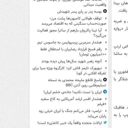
اهان بیدا
واقعیت میدانی
بوسه‌ پدر بر پای پسر شهیدش
توقف طولانی کامیون‌ها پشت مرز؛
 و ضربه
صورت‌حساب سنگینی که به اقتصاد می‌رسد
 دروازه
آیا تینا پاکروان بازهم از ساترا مجوز فعالیت
می‌گیرد؟
هشدار سرمربی پرسپولیس به جاسوس تیم
اعی اردن
رقم فسخ قرارداد رضاییان با استقلال فقط
به ساشا
۱۰۰میلیون تومان!
آنچه رهبر شهید سال‌ها پیش دیده بودند
نیویورک تایمز فاش کرد: کارگروه ویژه سیا برای
خوری با
تفرقه افکنی در کوبا
لاگر با
پاسخ قاطع ملیحه محمدی به نسخه
تسلیم‌طلبی روی آنتن BBC
ایران را تست نکنید! جاده‌ی خشم ایران!
هشدار افسر ارشد آمریکایی به کاخ سفید
+فیلم
مید هافبک
ترامپ: فکر می‌کنم جنگ با ایران خیلی زود
پ را به
پایان می‌یابد
ایالات متحده واقعاً یک «ببر کاغذی» است!