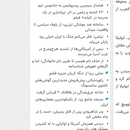
ر محوطه
هشدار سرمربی پرسپولیس به جاسوس تیم
العرب از
۲۲ کشته و زخمی بر اثر تیراندازی در یک
مدرسه در تایلند+ فیلم
سامانه ضد موشکی لیزری؛ از بلوف سیاسی تا
واقعیت میدانی
ترامپ: فکر می‌کنم جنگ با ایران خیلی زود
، ابولیلا
پایان می‌یابد
ش مقابل
نیمی از آمریکایی‌ها از تشدید هرج‌ومرج در
پ را به
غرب آسیا می‌ترسند
از حذف نام همسر تا تغییر نام خانوادگی؛ اما و
اگرهای تعویض شناسنامه
سیدن به
نمایی زیبا از تنگه کریان جزیره قشم
م کرد و
رکوردشکنی پیش‌فروش جدیدترین گوشی‌های
تاشوی سامسونگ
لیلا از
حادثه غرق‌شدگی در طاقانک ۲ قربانی گرفت
مسجد جامع یزد، از باشکوه‌ترین معماری‌های
توویچ که
ایران
می‌رفت،
پدر شاهرودی پس از قتل پسرش، جسد را در
چاه مخفی کرد
دردسر همزمان آمریکا و اوکراین با ته کشیدن
موشک های پاتریوت