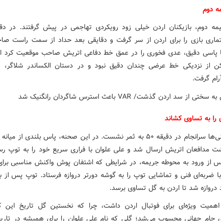
ه دوم
ماری بازی را برای اردن از سر گرفت و دقایقی بعد حداد از سمت راست ص
ا پاسی دقیق، عدی فخوری را در عمق خط دفاعی اتریش صاحب موقعیت کرد ام
کن از نزدیکی خط عرضی چندان دقیق نبود و در دستان الکساندر شلاگر، درو
رام گرفت.
 را به تساوی کشاند
فشار اردنی‌ها سرانجام در دقیقه ۵۰ به ثمر نشست. در این صحنه، پاس بلندی از می
 مدافعان اتریش ارسال شد و علی علوان با فراری سریع خود را به توپ رسا
 از ورود به محوطه جریمه، در شرایطی که اشتفان پوش واکنش مناسبی برای 
ا ضربه‌ای فنی و تماشایی توپ را به گوشه دورتر دروازه فرستاد. توپ پس از بر
 دروازه شد تا اردن به گل تساوی برسد.
همیت ویژه‌ای برای فوتبال اردن داشت، چرا که نخستین گل تاریخ این 
ی جام جهانی محسوب می‌شد؛ گلی که نام علی علوان را برای همیشه در تاریخ