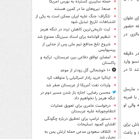
حمله سایبری گسترده به بورس آمریکا
صنعا: نیروهای ما در کمین‌ هستند
تلگراف: جنگ علیه ایران ممکن است به یکی از
ای علوان
اشتباهات تاریخ تبدیل شود
بقه حضور
ثبت تاریخی‌ترین کاهش تردد در تنگه هرمز
الزی در
تنظیم قولنامه برای اسناد سبزرنگ ممنوع شد
شروع تلخ مدافع تیم ملی پس از جدایی از
پرسپولیس
ر دقیقه
امضای توافق دفاعی بین عربستان، ترکیه و
سو وارد
پاکستان
ند تا در
۱۰ خوشحالی گل زودتر از موعد
ایتالیا خرید رادار اسرائیلی را متوقف کرد
واردات نفت آمریکا از عربستان صفر شد
اتریش پس از این تعویض‌ها بار دیگر به سمت دروازه اردن حمله‌ور شد. در دقیقه ۵۹، مارسل
محسن رضایی: اجازه باز شدن مسیر دوم در
 با ضربه
تنگه هرمز را نخواهیم داد
والی او
درخواست عامری برای تعویق عملیات
انتقام‌جویانه علیه عربستان
دستور ترامپ برای تحقیق درباره چگونگی
ر تلاش برای
افشای کمبود تسلیحات
ائتلاف سعودی مدعی حمله ارتش یمن به
د و باعث
نجران شد