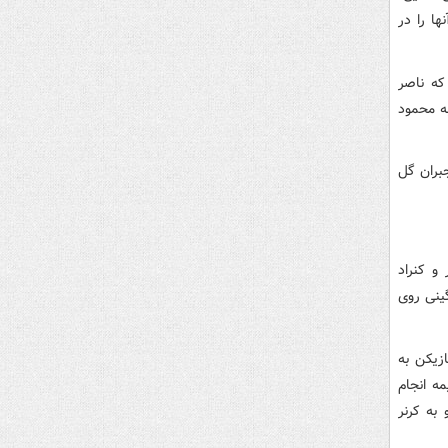
ا را در
که ناصر
به محمود
جبران گل
ر و کنراد
گینی روی
ازیکن به
ه انجام
به کرنر