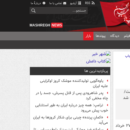
RSS
آرشیو
تماس با ما
دربارهٔ ما
MASHREGH
NEWS
یلم
دیدگاه
پیوندها
بازار
اپ
پربازدیدترین ها
یاوه‌گویی تولیدکننده موشک کروز اوکراینی
علیه ایران
پدر شاهرودی پس از قتل پسرش، جسد را در
چاه مخفی کرد
ترامپ: همه چیز درباره ایران به طور استثنایی
خوب پیش می‌رود
«کمانِ پرنده» چینی برای شکار کروزها به ایران
می‌آید
، تیم های ملی فوتبال اتریش و اردن در گروه J صبح امروز چهارشنبه ۲۷ خرداد
سامانه ضد موشکی لیزری؛ از بلوف سیاسی تا