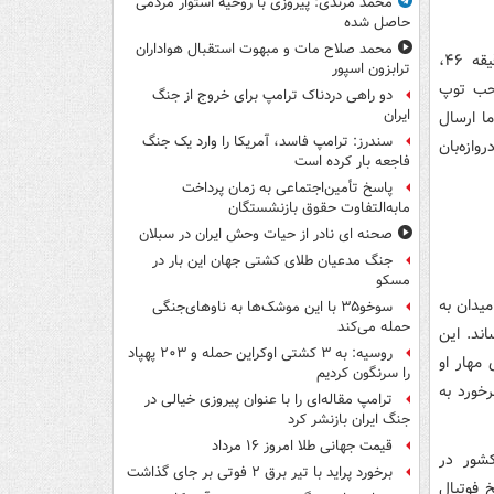
محمد مرندی: پیروزی با روحیه استوار مردمی
حاصل شده
محمد صلاح مات و مبهوت استقبال هواداران
با آغاز نیمه دوم، بازیکنان اردن خیلی زود رویکردی تهاجمی در پیش گرفتند. در دقیقه ۴۶،
ترابزون اسپور
احب توپ
دو راهی دردناک ترامپ برای خروج از جنگ
ایران
ا ارسال
سندرز: ترامپ فاسد، آمریکا را وارد یک جنگ
ازه‌بان
فاجعه بار کرده است
پاسخ تأمین‌اجتماعی به زمان پرداخت
مابه‌التفاوت حقوق بازنشستگان
صحنه ای نادر از حیات وحش ایران در سبلان
جنگ مدعیان طلای کشتی جهان این بار در
مسکو
انه میدان به
سوخو۳۵ با این موشک‌ها به ناوهای‌جنگی
حمله می‌کند
ند. این
روسیه: به ۳ کشتی اوکراین حمله و ۲۰۳ پهپاد
مهار او
را سرنگون کردیم
خورد به
ترامپ مقاله‌ای را با عنوان پیروزی خیالی در
جنگ ایران بازنشر کرد
قیمت جهانی طلا امروز ۱۶ مرداد
کشور در
برخورد پراید با تیر برق ۲ فوتی بر جای گذاشت
 فوتبال