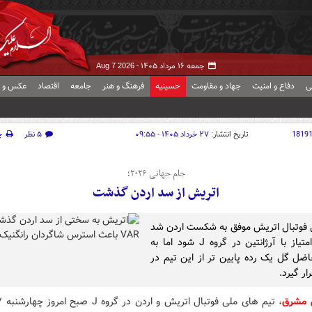
جمعه ۱۶ مرداد ۱۴۰۵ -
Aug 7 2026
ی
دفاع و امنیت
جهاد و مقاومت
حسینیه
فرهنگ و هنر
جامعه
اقتصاد
عکس و ف
1819
تاریخ انتشار:
۲۷ خرداد ۱۴۰۵ - ۰۹:۵۵
۵ نظر
چ
جام جهانی ۲۰۲۶؛
اتریش از سد اردن گذشت
 فوتبال اتریش موفق به شکست اردن شد
تا هم امتیاز با آرژانتین در گروه J شود اما به
اضل گل یک رده پایین تر از این تیم در
ر گیرد.
 مشرق