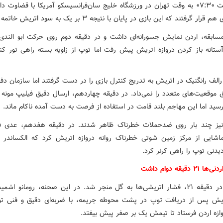
و از ساعت ۰۷:۳۰ به وقت تهران در ورزشگاه خلیج سان‌فرانسیسکو آمریکا با قضاوت د
رار گرفتند که این بازی در پایان با نتیجه ۳ بر یک به سود اتریش خاتمه یافت.
مسابقه، اردن نمایش جسورانه‌ای داشت و در دقیقه دوم روی حرکت ابو الندی
آستانه باز کردن دروازه اتریش پیش رفت اما توپ از زاویه بسته راهی تور کنار
الف رانگنیک در اتریش به تدریج کنترل بازی را در دست گرفتند اما سازمان دف
ق موقعیت‌های متعدد را نمی‌داد. در دقیقه چهاردهم، ارسال دقیق فیلیپ مونه 
رسید اما این مهاجم بلند قامت در استفاده از فرصت به دست آمده ناکام ماند.
 نیز چند بار روی ضدحملات خطرناک ظاهر شدند. در دقیقه هفدهم، عدی ف
اشایی از مرکز زمین شوتی خطرناک روانه دروازه اتریش کرد که الکساندر ش
دنی توپ را راهی کرنر کرد.
 دقیقه دوام داشت
سرانجام در دقیقه ۲۱، فشار اتریشی‌ها به گل منجر شد. در این صحنه، رومانو اش
یش پس از دریافت توپ در پشت محوطه جریمه، با ضربه‌ای دقیق و فنی تو
ازه اردن فرستاد تا تیمش یک بر صفر پیش بیفتد.