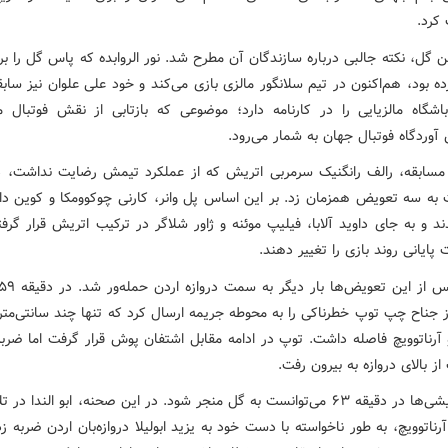
کرد.
 گل، نکته جالبی درباره سازندگان آن مطرح شد. نور الروابده که پاس گل را بر
ه بود، هم‌اکنون در تیم سلانگور مالزی بازی می‌کند و خود علی علوان نیز سا
اشگاه مالزیایی را در کارنامه دارد؛ موضوعی که بازتابی از نقش فوتبال م
 آوردگاه فوتبال جهان به شمار می‌رود.
 مسابقه، رالف رانگنیک سرمربی اتریش که از عملکرد تیمش رضایت نداشت، د
 به سه تعویض همزمان زد. بر این اساس پل وانر، کارنی چوکوومکا و کوین دان
 و به جای داوید آلابا، فیلیپ موئنه و ژاور شلاگر در ترکیب اتریش قرار گرفت
پایانی روند بازی را تغییر دهند.
ز جناح چپ توپ خطرناکی را به محوطه جریمه ارسال کرد که تنها چند سانتی‌متر
 آرناتوویچ فاصله داشت. توپ در ادامه مقابل اشتفان پوش قرار گرفت اما ضربه 
 از بالای دروازه به بیرون رفت.
فشار اتریشی‌ها در دقیقه ۶۳ می‌توانست به گل منجر شود. در این صحنه، ابو الندا د
آرناتوویچ، به طور ناخواسته با دست خود به یزید ابولیلا دروازه‌بان اردن ضربه ز