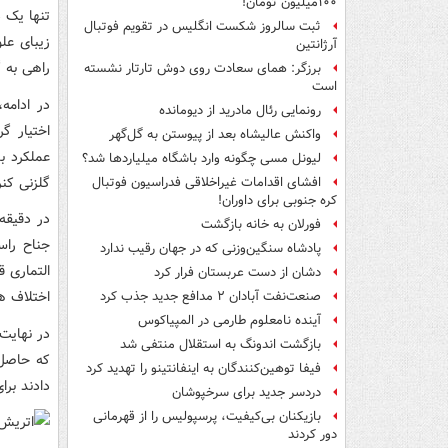
۱۰۰میلیون تومان!
تنها یک د
ثبت سالروز شکست انگلیس در تقویم فوتبال
زیبای عل
آرژانتین
راهی به گ
برزگر: همای سعادت روی دوش تارتار نشسته
است
در ادامه
رونمایی رئال مادرید از دیومانده
اختیار گ
واکنش عالیشاه بعد از پیوستن به گل‌گهر
عملکرد ب
لیونل مسی چگونه وارد باشگاه میلیاردها شد؟
گلزنی کنر
افشای اقدامات غیراخلاقی فدراسیون فوتبال
کره جنوبی برای داوران!
فورلان به خانه بازگشت
جناح را
پادشاه سنگین‌وزنی که در جهان رقیب ندارد
التماری ق
دشان از دست عربستان فرار کرد
اختلاف ه
صنعت‌نفت آبادان ۲ مدافع جدید جذب کرد
آینده نامعلوم طارمی در المپیاکوس
در نهایت 
بازگشت اندونگ به استقلال منتفی شد
که حاصل 
فیفا توهین‌کنندگان به اینفانتینو را تهدید کرد
دادند برا
دردسر جدید برای سرخپوشان
بازیکنان بی‌کیفیت، پرسپولیس را از قهرمانی
دور کردند