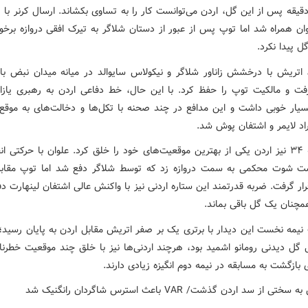
قیقه پس از این گل، اردن می‌توانست کار را به تساوی بکشاند. ارسال کرنر با
وان همراه شد اما توپ پس از عبور از دستان شلاگر به تیرک افقی دروازه برخور
ل پیدا نکرد.
، اتریش با درخشش زاناور شلاگر و نیکولاس سایوالد در میانه میدان نبض باز
رفت و مالکیت توپ را حفظ کرد. با این حال، خط دفاعی اردن به رهبری یازا
سیار خوبی داشت و این مدافع در چند صحنه با تکل‌ها و دخالت‌های به موقع، 
اد لایمر و اشتفان پوش شد.
در دقیقه ۳۴ نیز اردن یکی از بهترین موقعیت‌های خود را خلق کرد. علوان با حرکتی ا
ست شوت محکمی به سمت دروازه زد که توسط شلاگر دفع شد اما توپ مقاب
رار گرفت. ضربه قدرتمند این ستاره اردنی نیز با واکنش عالی اشتفان لینهارت د
مچنان یک گل باقی بماند.
نیمه نخست این دیدار با برتری یک بر صفر اتریش مقابل اردن به پایان رسید؛ 
گل دیدنی رومانو اشمید بود، هرچند اردنی‌ها نیز با خلق چند موقعیت خطرن
ی بازگشت به مسابقه در نیمه دوم انگیزه زیادی دارند.