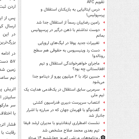
تقویم AFC
اردن ثبت 
درس ایتالیایی‌ به بازیکنان استقلال و
پرسپولیس!
پس از این
رامین رضاییان رسماً از استقلال جدا شد
ارسال کرد
دوست نداشتم با ذهن درگیر در پرسپولیس
در این ب
بمانم
بزرگ‌ترین
تغییرات جدید یوفا در لیگ‌های اروپایی
دست رد وینیسیوس به حقوقی هم سطح
در ادامه
رونالدو!
۵۷ دست
ماجرای خواهرخواندگی استقلال و تیم
زمین شدند
افغانستانی چه بود؟
حسین نژاد با ۲ میلیون یورو از دینامو جدا
نیم ساعت 
می‌شود
سرمربی سابق استقلال در یک‌قدمی هدایت یک
تیم ملی
سابیتزر ا
انتصاب سرپرست دبیری فدراسیون کشتی
سر مارکو
گفت‌وگو با قهرمان جهان که در مبارزه با اشرار
با اختلاف
جانباز شد
نشست اضطراری اینفانتینو با مدیران ارشد فیفا
تیم بعدی محمد صلاح مشخص شد
رقابت با 
روزنامه‌های ورزشی امروز چهارشنبه ۱۴ مرداد