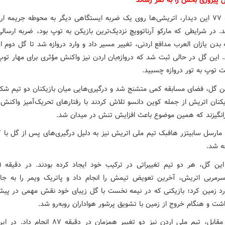
در دقیقه ۷۷ این دیدار، اتریشی‌ها روی یک ضربه ایستگاهی دیگر به محوطه جریمه ا
د. در شرایطی که مارکو آرناتوویچ نزدیک‌ترین بازیکن به توپ بود، ضربه ارسا
 بدن یازان العرب مدافع اردنی، تغییر مسیر داد و وارد دروازه شد تا گل دوم 
. این گل در حالی ثبت شد که دروازه‌بان اردن نیز واکنش مؤثری برای مهار تو
ت توپ به تور دروازه چسبید.
ن گل، فضای مسابقه کمی متشنج شد و درگیری‌هایی میان بازیکنان دو تیم شک
یکنان اتریش از جمله کوین دانسو تلاش کردند با رفتارهای تحریک‌آمیز واکنش ب
برانگیزند که همین موضوع باعث افزایش تنش در میدان شد.
، مارسل سابیتزر هافبک تیم ملی اتریش نیز به دلیل درگیری‌های پس از گل با ک
ه شد.
سرمربی اتریش، آخرین تعویض تیمش را انجام داد و پاتریک ویمر را به جای
رد زمین کرد؛ بازیکنی که در نیمه نخست با گل زیبای خود نقش مهمی در پیش
شت و هنگام خروج از زمین با تشویق پرشور هواداران روبه‌رو شد.
در سوی مقابل، تیم ملی اردن نیز دو تغییر همزمان در دقیقه ۷