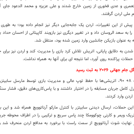
عمری و عدی فخوری از زمین خارج شدند و علی عزیزه و محمد الدعود جای آنه
 ملی اردن گرفتند.
یش از این تغییرات، اردن یک جابه‌جایی دیگر نیز انجام داده بود؛ به طوری 
ا به سعد الروسان داد و در تغییر دیگری نیز بازوبند کاپیتانی از احسان حداد 
ه به عنوان بازیکن جانشین وارد زمین شده بود، منتقل شد.
شدن به دقایق پایانی، اتریش تلاش کرد بازی را مدیریت کند و اردن نیز برای 
حملات پراکنده روی آورد، اما نتیجه ای برای آنها به همراه نداشت.
 جهانی ۲۰۲۶ به ثبت رسید
در دقیقه ۸+ ۹۰، اتریشی‌ها با حفظ توپ عالی و مدیریت بازی توسط مارسل سابیتز
رل کامل جریان مسابقه را در اختیار داشتند و با پاس‌کاری‌های دقیق، فشار سن
ردن وارد کردند.
این حملات، ارسال دیدنی سابیتزر با کنترل مارکو آرناتوویچ همراه شد و این ب
تریک ویمر و کارنی چوکوومکا چند پاس سریع و ترکیبی را در اطراف محوطه جریم
ر نهایت شوت آرناتوویچ از سمت راست با برخورد به مدافع اردن منحرف شد و 