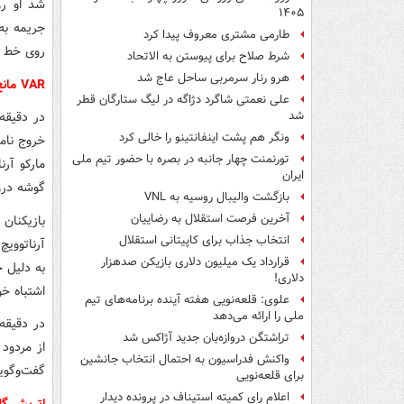
شد او رو
۱۴۰۵
جریمه به 
طارمی مشتری معروف پیدا کرد
روی خط دف
شرط صلاح برای پیوستن به الاتحاد
هرو رنار سرمربی ساحل عاج شد
VAR مانع از گلزنی اتریشی ها شد
علی نعمتی شاگرد دژاگه در لیگ ستارگان قطر
شد
ونگر هم پشت اینفانتینو را خالی کرد
خروج نام
تورنمنت چهار جانبه در بصره با حضور تیم ملی
مارکو آر
ایران
گوشه دروا
بازگشت والیبال روسیه به VNL
آخرین فرصت استقلال به رضاییان
بازیکنان
انتخاب جذاب برای کاپیتانی استقلال
آرناتووی
قرارداد یک میلیون دلاری بازیکن صدهزار
به دلیل 
دلاری!
اشتباه خو
علوی: قلعه‌نویی هفته آینده برنامه‌های تیم
ملی را ارائه می‌دهد
تراِشتگن دروازه‌بان جدید آژاکس شد
از مردود
واکنش فدراسیون به احتمال انتخاب جانشین
گفت‌وگوی
برای قلعه‌نویی
اعلام رای کمیته استیناف در پرونده دیدار
اتریش گل