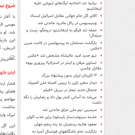
بیانیه تند اتحادیه لیگ‌های اروپایی علیه
شروع نیم
اینفانتینو
آقای گل جام جهانی مقابل اسرائیل ایستاد
وینیسیوس در رئال مادرید ماندنی شد
موسی الت
حمله تند فیگو به اینفانتینو: دروغگو، پَست‌ و
شد. او ب
حیله‌گر!
این بازی
بازگشت مسلمان به پرسپولیس در قامت مربی
اتریش، آ
+عکس
تیم جدید امید عالیشاه مشخص شد +عکس
تساوی میلان و اینتر در استرالیا/ پیروزی یووه
مقابل چلسی
اردن بازی
۳ کاپیتان ایران بدون پیشنهاد بزرگ
دیدار سفیر ژاپن با رییس کمیته ملی المپیک
جنجال جدید نیمار در برزیل +فیلم
فضای پشت
می‌شد به آسانی کمتر پول داد و رضاییان را نگه
مهاجم پس
داشت
نداشت، ب
سرمربی تیم ملی عراق ماندنی شد
تیرک وارد
جلسه سرنوشت‌ساز بارسلونا برای جذب آلوارز
صعود هانیه رستمیان به رده پنجم جهان
این گل ا
بازگشت جام باشگاههای فوتسال آسیا به
رقابت‌ها