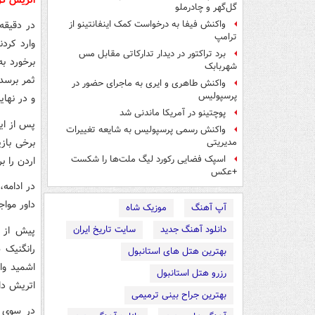
گل‌گهر و چادرملو
واکنش فیفا به درخواست کمک اینفانتینو از
ترامپ
وارد کردن
برد تراکتور در دیدار تدارکاتی مقابل مس
برخورد به
شهربابک
ثمر برسد
واکنش طاهری و ایری به ماجرای حضور در
پرسپولیس
و در نهای
پوچتینو در آمریکا ماندنی شد
پس از ای
واکنش رسمی پرسپولیس به شایعه تغییرات
برخی باز
مدیریتی
اسپک فضایی رکورد لیگ ملت‌ها را شکست
اردن را 
+عکس
در ادامه
داور مواج
آپ آهنگ
موزیک شاه
دانلود آهنگ جدید
سایت تاریخ ایران
رانگنیک 
بهترین هتل های استانبول
اشمید وا
رزرو هتل استانبول
اتریش دا
بهترین جراح بینی ترمیمی