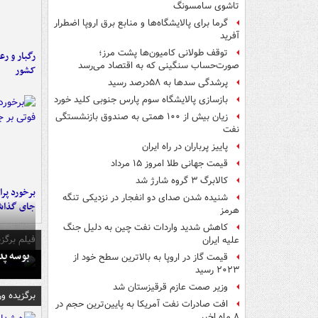
تاشوی سامسونگ
گرما برای پالایشگاه‌ها و منابع برق اروپا اضطرار
آفرید
توقف طولانی کامیون‌ها پشت مرز؛
رگبار و رع
صورت‌حساب سنگینی که به اقتصاد می‌رسد
کشور
پرشدگی سدها به ۵۸درصد رسید
بازسازی پالایشگاه سوم پارس جنوبی کلید خورد
زیان بیش از ۱۰۰ همتی به صندوق‌ بازنشستگی
نفت
پاییز پرباران در راه ایران
قیمت جهانی طلا امروز ۱۵ مرداد
کالابرگ ۳ گروه شارژ شد
شنیده شدن صدای دو انفجار در نزدیکی تنگه
جای گذا
هرمز
کاهش شدید واردات نفت چین به دلیل جنگ
فیلم برگزی
علیه ایران
بوسه‌ پ
قیمت گاز در اروپا به بالاترین سطح خود از
۲۰۲۳ رسید
وزیر صمت عازم قرقیزستان شد
برگزیده و
افت صادرات نفت آمریکا به پایین‌ترین حجم در
۸ ماه اخیر