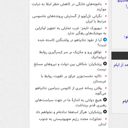
باغچه‌های خانگی در کاهش خطر ابتلا به دیابت
موثرند
نگرانی تل‌آویو از گسترش پرونده‌های جاسوسی
مرتبط با ایران
نیویورک تایمز: غرب تمایلی به تجهیز اوکراین
به موشک‌های رهگیر ندارد
و:
آیا از نفوذ نتانیاهو در واشنگتن کاسته شده
است؟
توافق پرو و مکزیک بر سر ازسرگیری روابط
دیپلماتیک
پزشکیان: شکافی بین دولت و نیروهای مسلح
نیست
تاکید نخست‌وزیر عراق بر تقویت روابط با
عربستان
وقتی رسانه عبری از کابوس بنیامین نتانیاهو
می‌گوید
هیچ دولتی به اندازۀ ما در جهت سیاست‌های
یام
رهبری قدم برنداشت
پزشکیان: هرگز استعفا نداده‌ام و نخواهم داد
تجاوزات مجدد رژیم صهیونیستی به جنوب
لبنان