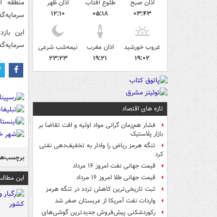
منطقه آ
اذان صبح
طلوع آفتاب
اذان ظهر
۱۲:۱۰
۰۵:۱۸
۰۳:۴۳
سرمایه‌گذ
این باز
سرمایه‌گ
غروب خورشید
اذان مغرب
نیمه‌شب شرعی
۲۳:۲۳
۱۹:۲۱
۱۹:۰۲
تازه های اقتصاد
فشار هم‌زمان گرانی مواد اولیه و افت تقاضا بر
بازار پلاستیک
تنگه هرمز ریاض را وادار به تخفیف‌دهی نفتی
کرد
برچسب‌ها
قیمت جهانی نفت امروز ۱۶ مرداد
این مطالب
قیمت جهانی طلا امروز ۱۶ مرداد
ثبت تاریخی‌ترین کاهش تردد در تنگه هرمز
واردات نفت آمریکا از عربستان صفر شد
رکوردشکنی پیش‌فروش جدیدترین گوشی‌های