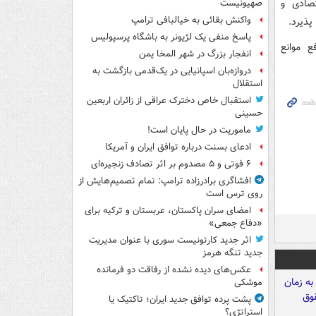
صادی و
صهیونیست
واکنش بقائی به خیالبافی ترامپ
پذیرد.
پاسخ منفی یک لژیونر به باشگاه پرسپولیس
 موانع
انفجار بزرگ در شهر المخا یمن
دروازه‌بان اسپانیایی در یک‌قدمی بازگشت به
استقلال
استقبال خاص دخترک عراقی از زائران اربعین
حسینی
ماموریت در حال پایان است!
ادعای بسنت درباره توافق ایران و آمریکا
۶ فوتی و ۵ مصدوم بر اثر تصادف زنجیره‌ای
افشاگری برادرزاده ترامپ: تمام تصمیم‌هایش از
روی ترس است
امضای سران پاکستان، عربستان و ترکیه برای
«دفاع جمعی»
اثر جدید کارتونیست سوری با عنوان مدیریت
جدید تنگه هرمز
عکس‌های دیده نشده از رفاقت دو فرمانده‌
موشکی
پشت پرده توافق جدید ایران؛ تاکتیک یا
استراتژی؟