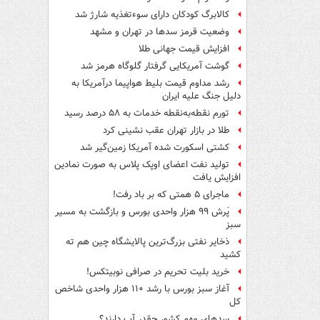
کالابرگ کودکان دارای سوءتغذیه شارژ شد
وضعیت قرمز سدها در تهران و مشهد
افزایش قیمت جهانی طلا
گوشت آمریکایی گرفتار گلوگاه هرمز شد
رشد مداوم قیمت بلیط هواپیما درآمریکا به
دلیل جنگ علیه ایران
تورم نقطه‌به‌نقطه خدمات به ۵۸ درصد رسید
طلا در بازار تهران عقب نشینی کرد
کشتی اسکورت شده آمریکا زمین‌گیر شد
تولید نفت اعضای اوپک پلاس به صورت نمادین
افزایش یافت
ماجرای ۵ همتی که بر باد رفت!
پَرش ۹۹ هزار واحدی بورس و بازگشت به مسیر
سبز
ذخایر نفتی بزرگ‌ترین پالایشگاه چین هم ته
کشید
خرید بلیت تحریم در صرافی نوبیتکس!
آغاز سبز بورس با رشد ۱۱۰ هزار واحدی شاخص
کل
سدهای مهم کشور چقدر آب دارند؟