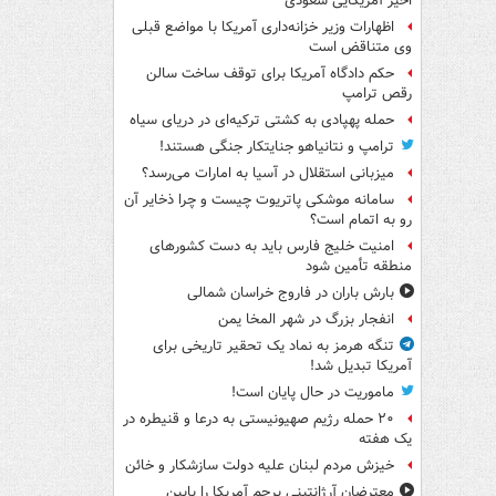
اخیر آمریکایی سعودی
اظهارات وزیر خزانه‌داری آمریکا با مواضع قبلی
وی متناقض است
حکم دادگاه آمریکا برای توقف ساخت سالن
رقص ترامپ
حمله پهپادی به کشتی ترکیه‌ای در دریای سیاه
ترامپ و نتانیاهو جنایتکار جنگی هستند!
میزبانی استقلال در آسیا به امارات می‌رسد؟
سامانه موشکی پاتریوت چیست و چرا ذخایر آن
رو به اتمام است؟
امنیت خلیج فارس باید به دست کشورهای
منطقه تأمین شود
بارش باران در فاروج خراسان شمالی
انفجار بزرگ در شهر المخا یمن
تنگه هرمز به نماد یک تحقیر تاریخی برای
آمریکا تبدیل شد!
ماموریت در حال پایان است!
۲۰ حمله رژیم صهیونیستی به درعا و قنیطره در
یک هفته
خیزش مردم لبنان علیه دولت سازشکار و خائن
معترضان آرژانتینی پرچم آمریکا را پایین