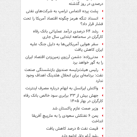
درصدی در روز گذشته
پشت پرده التماس ترامپ به شرکت‌های نفتی
انسداد تنگه هرمز چگونه اقتصاد آمریکا را تحت
فشار قرار داد؟
رشد ۶۴ درصدی درآمد عملیاتی بانک رفاه
کارگران در سه‌ماهه ابتدایی سال جاری
سفر هوایی آمریکایی‌ها به دلیل جنگ علیه
ایران کاهش یافت
مدنی‌زاده: دشمن آرزوی زمین‌زدن اقتصاد ایران
را به گور خواهد برد
رئیس هیئت‌رئیسه صندوق بازنشستگی صنعت
نفت: برنامه‌ای برای انحلال هلدینگ اهداف وجود
ندارد
واکنش ایرانسل به ابهام درباره مصرف اینترنت
جهش بیش از ۳۳ برابری سود خالص بانک رفاه
کارگران در بهار ۱۴۰۵
وزیر صمت عازم پاکستان شد
یمن ۶ نفتکش سعودی را به مارپیچ آفریقا
انداخت
قیمت نفت ۵ درصد کاهش یافت
رشد آرام دلار ادامه دارد