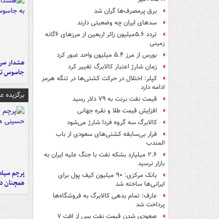
برق پرمصرف‌ها گران شد
سدهای ایران چه وضعیتی دارند
تردد ۵.۶میلیون زائر اربعین از مرزهای ۶گانه
زمینی
بورس از مرز ۵.۴ میلیون واحد عبور کرد
هشدار سرم
زمان شارژ اعتبار کالابرگ تغییر کرد
جاسوس تی
کپلر: اختلال در حرکت کشتی‌ها در تنگه هرمز
ادامه دارد
برگزیده 
قیمت نفت برنت به ۷۹ دلار رسید
افزایش قیمت طلا و نقره جهانی
کالابرگ سه گروه فردا شارژ می‌شود
فرار بی‌سابقه کشتی‌های سعودی از باب
المندب
۲.۶ میلیارد بشکه نفت با جنگ علیه ایران به
بازار نرسید
پرچم سیاه
بانک مرکزی: ۹۰ میلیون کیف پول برای
همچنان در
ایرانی‌ها ساخته شد
عارف: تمام بدهی کالابرگ به فروشگاه‌ها
پرداخت شد
صعودی شدن قیمت نفت پس از افت ۷