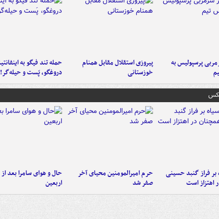
ربی پرسپولیس به
پیروزی استقلال مقابل همنام
حمله تند فیگو به اینفانتین
م
خوزستانی
دروغگو، پَست‌ و حیله‌گر!
عکس
 بر فراز گنبد حسینی
حرم امیرالمومنین محیای آخر
حال و هوای سامرا بعد از ا
 اهتزاز است
صفر شد
اربعین