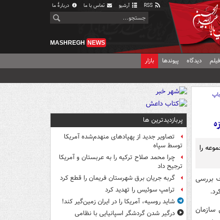
RSS
آرشیو
تماس با ما
دربارهٔ ما
MASHREGH
NEWS
یلم
دیدگاه
پیوندها
بازار
اپ
پربازدیدترین ها
ه
تصاویر جدید از پهپادهای منهدم‌شده آمریکا
توسط سپاه
وعه را
چرا محمد صلاح ترکیه را به عربستان و آمریکا
ترجیح داد
ف بررسی
گربه جریان برق شهرستان فریمان را قطع کرد
ترامپ سوئیس را تهدید کرد
رد.
شاید روسیه، آمریکا را در ایران زمین‌گیر کند!
 سازمان
درگیر شدن گردشگر اسپانیایی با نظامی