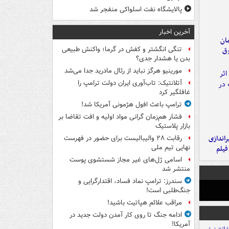
پالایشگاه نفت اسلواکی منفجر شد
آخرین اخبار
مان
تنگی انگشتر و کفش در گرما؛ واکنش طبیعی
وق
بدن یا هشدار جدی؟
مورینیو هرگز نباید از رئال مادرید جدا می‌شد
آتلانتیک: تاب‌آوری ایران دولت ترامپ را
غافلگیر کرد
ترامپ باعث افول هژمونی آمریکا شد!
فشار هم‌زمان گرانی مواد اولیه و افت تقاضا بر
بازار پلاستیک
یراندازی
رقابت ۲۸ والیبالیست برای حضور در فهرست
نهایی تیم ملی
فیلم
اسامی ژل‌های غیر مجاز شستشوی پوست
منتشر شد
سندرز: ترامپ نماد فساد، اقتدارگرایی و
جنگ‌طلبی است!
مراقب علائم هپاتیت باشید!
ادامه جنگ تا روی کار آمدن دولت جدید در
آمریکا!