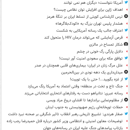
آمریکا نتوانست؛ دیگران هم نمی توانند
اهداف ژاپن برای افزایش توان نظامی چیست؟
ترس کارشناس کویتی از تسلط ایران بر تنگۀ هرمز
هشدار پلیس تهران بزرگ به «کودک‌بلاگرها»
اعتراف جالب یک رسانه آمریکایی به شکست
قرص آزمایشی که می‌تواند درمان HIV را متحول کند
شکار تمساح در مالزی
دلایل پارگی رگ خونی در چشم
توافق مکه برای سعودی امنیت آور نیست!
علل مرگ زنان در ایران؛ بیماری‌های قلبی همچنان در صدر
میدان‌داری یک دهه نودی در بین‌الحرمین
از غزه بگویید...! حتی با یک توییت!
جنگ تاج و تخت در منطقه؛ وقتی اعتماد به آمریکا رنگ می‌بازد
رسانه عبری: نتانیاهو دست به رفتارهای انتحاری انتخاباتی می‌زند
از مظلوم‌نمایی براندازها تا افشای دروغ مراد ویسی
حملات توپخانه‌ای رژیم صهیونیستی به جنوب لبنان
صفار هرندی: تشییع تاریخی رهبر انقلاب تاثیر شگرفی بر صحنه نبرد داشت
توضیحات معاون امنیتی و انتظامی وزیر کشور درباره قتل حمیدرضا رجب زاده
بازتاب پیامدهای جنگ علیه ایران در رسانه‌های جهان