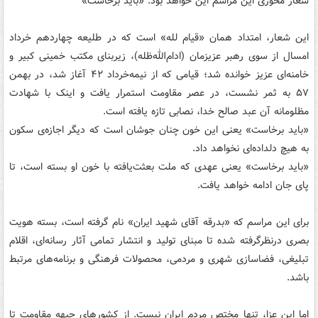
شعار محوری این مراسم این خواهد بود: «باید برخاست»
این شعار، امتداد همان «قیام لله» است که در طلیعه چهاردهم خرداد
امسال از سوی رهبر عزیزمان (ادام‌الله‌ظله)، زیربنای مکتب خمینی کبیر و
خامنه‌ای عزیز خوانده شد؛ قیامی که از نیمه‌خرداد ۴۲ آغاز شد، در بهمن
۵۷ به ثمر نشست، در عصر مقاومت استمرار یافت و اینک با شهادت
مظلومانه آن عبد صالح خدا، نصابی تازه یافته است.
«باید برخاست» یعنی این خون چنان جوشان است که دیگر اجازه‌ی سکون
به هیچ دلداده‌ای نخواهد داد.
«باید برخاست» یعنی عهدی که ملت بعثت‌یافته با خون او بسته است، تا
پای جان ادامه خواهد یافت.
برای این مراسم که «بدرقه آقای شهید ایران» نام گرفته است، بسته هویت
بصری درنظرگرفته شده تا مبنای تولید و انتشار تمامی آثار رسانه‌ای، اقلام
تبلیغی، فضاسازی شهری و مردمی، محصولات فرهنگی و برنامه‌های مرتبط
باشد.
اما این عزا، تنها مختص مردم ایران نیست. از کشورهای جبهه مقاومت تا