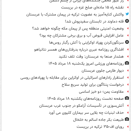
راز عبور مخفی جنگنده‌های ایرانی از چشم دشمن
نقشه راه ۱۵ ماده‌ای صلح غزه در بن‌بست
واکنش کنایه‌آمیز به عضویت ترکیه در پیمان مشترک با عربستان
قله دماوند در تابستان سفیدپوش شد!
وضعیت امنیتی منطقه پس از پیمان مکه چگونه خواهد شد؟
عامل افزایش قبوض آب و برق برخی مشترکان چه بود؟
سرنگون‌کردن پهپاد اوکراینی با آتش رگبار روس‌ها
افشاگری روزنامه عبری درباره بدرفتاری‌های همسر نتانیاهو
هشدار صنعا به عربستان: وقت تلف نکنید
روزنامه‌های ورزشی امروز یک‌شنبه ۱۸ مرداد ۱۴۰۵
دیوار طارمی جلوی عربستان
استقرار رادارهای اسرائیلی در اوکراین برای مقابله با پهپادهای روسی
درخواست پنتاگون برای تولید سریع سلاح
مقاومت یمن؛ دو خیز اساسی
صفحه نخست روزنامه‌های یکشنبه ۱۸ مرداد ۱۴۰۵
آتش‌سوزی در تأسیسات آرامکو در جنوب غرب عربستان
حذف لبنیات چه بلایی سر بیماران کلیوی می آورد
طبیعت بکر جاده اسالم به خلخال
رویای اف-۳۵ ترکیه در بن‌بست