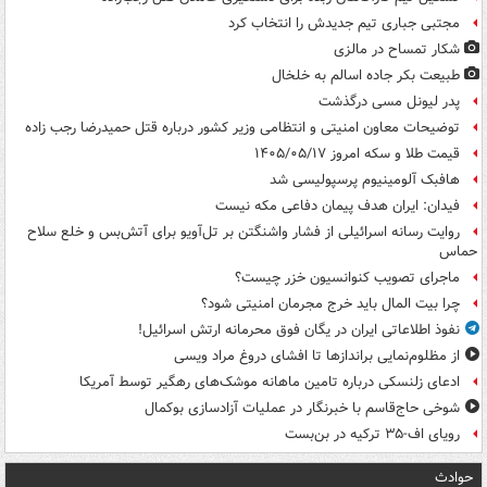
مجتبی جباری تیم جدیدش را انتخاب کرد
شکار تمساح در مالزی
طبیعت بکر جاده اسالم به خلخال
پدر لیونل مسی درگذشت
توضیحات معاون امنیتی و انتظامی وزیر کشور درباره قتل حمیدرضا رجب زاده
قیمت طلا و سکه امروز ۱۴۰۵/۰۵/۱۷
هافبک آلومینیوم پرسپولیسی شد
فیدان: ایران هدف پیمان دفاعی مکه نیست
روایت رسانه اسرائیلی از فشار واشنگتن بر تل‌آویو برای آتش‌بس و خلع سلاح
حماس
ماجرای تصویب کنوانسیون خزر چیست؟
چرا بیت المال باید خرج مجرمان امنیتی شود؟
نفوذ اطلاعاتی ایران در یگان فوق محرمانه ارتش اسرائیل!
از مظلوم‌نمایی براندازها تا افشای دروغ مراد ویسی
ادعای زلنسکی درباره تامین ماهانه موشک‌های رهگیر توسط آمریکا
شوخی حاج‌قاسم با خبرنگار در عملیات آزادسازی بوکمال
رویای اف-۳۵ ترکیه در بن‌بست
حوادث