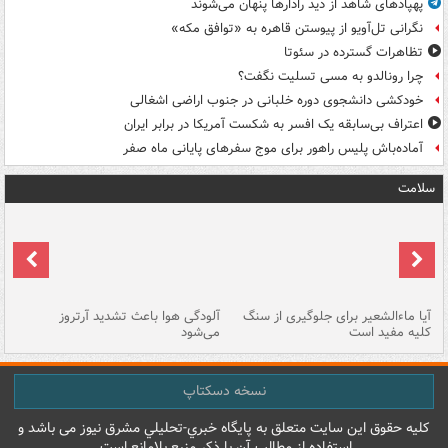
پهپادهای شاهد از دید رادارها پنهان می‌شوند
نگرانی تل‌آویو از پیوستن قاهره به «توافق مکه»
تظاهرات گسترده در سئوتا
چرا رونالدو به مسی تسلیت نگفت؟
خودکشی دانشجوی دوره خلبانی در جنوب اراضی اشغالی
اعتراف بی‌سابقه یک افسر به شکست آمریکا در برابر ایران
آماده‌باش پلیس راهور برای موج سفرهای پایانی ماه صفر
سلامت
آیا ماءالشعیر برای جلوگیری از سنگ
آلودگی هوا باعث تشدید آرتروز
حذ
کلیه مفید است
می‌شود
کل
نسخه دسکتاپ
کليه حقوق اين سايت متعلق به پایگاه خبري-تحليلي مشرق نيوز می باشد و
استفاده از مطالب آن با ذکر منبع بلامانع است.