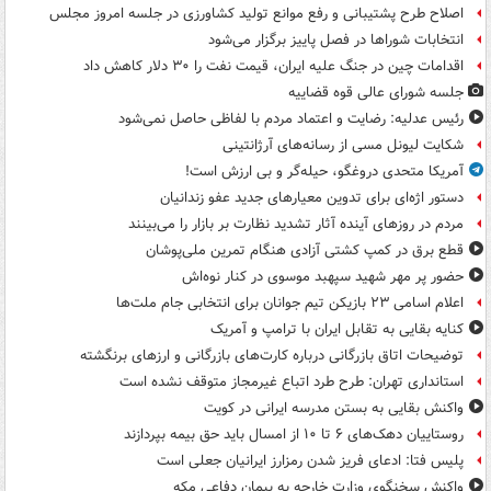
اصلاح طرح پشتیبانی و رفع موانع تولید کشاورزی در جلسه امروز مجلس
انتخابات شوراها در فصل پاییز برگزار می‌شود
اقدامات چین در جنگ علیه ایران، قیمت نفت را ۳۰ دلار کاهش داد
جلسه شورای عالی قوه قضاییه
رئیس عدلیه: رضایت و اعتماد مردم با لفاظی حاصل نمی‌شود
شکایت لیونل مسی از رسانه‌های آرژانتینی
آمریکا متحدی دروغگو، حیله‌گر و بی ارزش است!
دستور اژه‌ای برای تدوین معیارهای جدید عفو زندانیان
مردم در روزهای آینده آثار تشدید نظارت بر بازار را می‌بینند
قطع برق در کمپ کشتی آزادی هنگام تمرین ملی‌پوشان
حضور پر مهر شهید سپهبد موسوی در کنار نوه‌اش
اعلام اسامی ۲۳ بازیکن تیم جوانان برای انتخابی جام ملت‌ها
کنایه بقایی به تقابل ایران با ترامپ و آمریک
توضیحات اتاق بازرگانی درباره کارت‌های بازرگانی و ارزهای برنگشته
استانداری تهران: طرح طرد اتباع غیرمجاز متوقف نشده است
واکنش بقایی به بستن مدرسه ایرانی در کویت
روستاییان دهک‌های ۶ تا ۱۰ از امسال باید حق بیمه بپردازند
پلیس فتا: ادعای فریز شدن رمزارز ایرانیان جعلی است
واکنش سخنگوی وزارت خارجه به پیمان دفاعی مکه