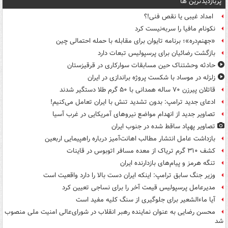
پربازدیدترین ها
امداد غیبی یا نقص فنی!؟
نکونام مافیا را سربه‌نیست کرد
«جهنم‌دره»؛ برنامه تایوان برای مقابله با حمله احتمالی چین
بازگشت رضائیان برای پرسپولیس تبعات دارد
حادثه وحشتناک حین مسابقات سوارکاری در قرقیزستان
زلزله در موساد با شکست پروژه براندازی در ایران
قاتلان پیرزن ۷۰ ساله همدانی با ۵۰ گرم طلا دستگیر شدند
ادعای جدید ترامپ: بدون تشدید تنش با ایران تعامل می‌کنیم!
تصاویر جدید از انهدام مواضع نیروهای آمریکایی در غرب آسیا
تصاویر پهپاد ساقط شده در جنوب ایران
بازداشت عامل انتشار مطالب اهانت‌آمیز درباره راهپیمایی اربعین
کشف ۳۱۰ گرم تریاک از معده مسافر اتوبوس در قاینات
تنگه هرمز و پیام‌های بازدارنده ایران
وزیر جنگ سابق ترامپ: اینکه ایران دست بالا را دارد واقعیت است
مدیرعامل پرسپولیس قیمت آخر را برای نساجی تعیین کرد
آیا ماءالشعیر برای جلوگیری از سنگ کلیه مفید است
محسن رضایی به عنوان نماینده رهبر انقلاب در شورای‌عالی امنیت ملی منصوب
شد