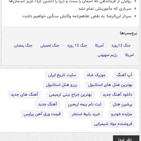
روایتی از فرماندهی که آسمان را بست و دریا را آتشین کرد/ عزیز آســمان‌ها
سربازی که مأموریتش تمام نشد
سردار ابن‌الرضا: به نقض تفاهم‌نامه واکنش سنگین خواهیم داشت
برچسب‌ها
جنگ 12روزه
آمریکا
جنگ 12 روزه
جنگ تحمیلی
جنگ رمضان
امریکا
رژیم صهیونی
آپ آهنگ
موزیک شاه
سایت تاریخ ایران
بهترین هتل های استانبول
رزرو هتل استانبول
دانلود آهنگ جدید
بهترین جراح بینی ترمیمی
آهنگ های جدید
پرشین هتل
ثبت نام بیمه اربعین
آهنگ جدید
مزایده خودرو
خرید بلیط استخر
قیمت ورق آهن پرایس
فروشنده مواد شیمیایی
نظر شما