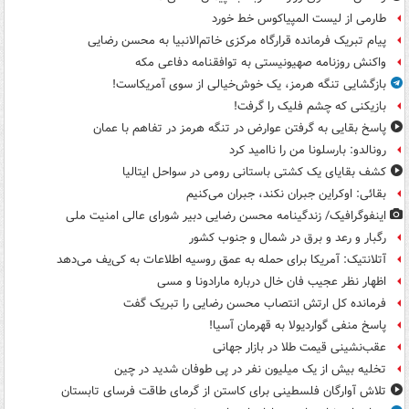
طارمی از لیست المپیاکوس خط خورد
پیام تبریک فرمانده قرارگاه مرکزی خاتم‌الانبیا به محسن رضایی
واکنش روزنامه صهیونیستی به توافقنامه دفاعی مکه
بازگشایی تنگه هرمز، یک خوش‌خیالی از سوی آمریکاست!
بازیکنی که چشم فلیک را گرفت!
پاسخ بقایی به گرفتن عوارض در تنگه هرمز در تفاهم با عمان
رونالدو: بارسلونا من را ناامید کرد
کشف بقایای یک کشتی باستانی رومی در سواحل ایتالیا
بقائی: اوکراین جبران نکند، جبران می‌کنیم
اینفوگرافیک/ زندگینامه محسن رضایی دبیر شورای عالی امنیت‌ ملی
رگبار و رعد و برق در شمال و جنوب کشور
آتلانتیک: آمریکا برای حمله به عمق روسیه اطلاعات به کی‌یف می‌دهد
اظهار نظر عجیب فان خال درباره مارادونا و مسی
فرمانده کل ارتش انتصاب محسن رضایی را تبریک گفت
پاسخ منفی گواردیولا به قهرمان آسیا!
عقب‌نشینی قیمت طلا در بازار جهانی
تخلیه بیش از یک میلیون نفر در پی طوفان شدید در چین
تلاش آوارگان فلسطینی برای کاستن از گرمای طاقت فرسای تابستان