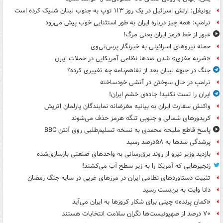
یونیفل: ارتش اسرائیل در یک روز ۱۱۳ توپ به جنوب لبنان شلیک کرده است
ترامپ: همه چیز درباره ایران به طور استثنایی خوب پیش می‌رود
عبور از خط قرمز ایران یعنی مرگ!
حمله نیروهای اسرائیلی به خبرنگار پرس‌تی‌وی
«ضربه مغزی» شدن صدها نظامی آمریکایی در حملات ایران
جنگ در جبهه لبنان بعد از تفاهم‌نامه چه تغییری کرده؟
ترامپ در حال سوختن در آتشی خودساخته
ایران را تست نکنید! جاده‌ی خشم ایران!
واکنش سفارت ایران به بیانیه مغرضانه نمایندگان پارلمان اتریش
کریدورهای شمالی و جنوبی تنگه هرمز حذف می‌شوند
پاسخ قاطع ملیحه محمدی به نسخه تسلیم‌طلبی روی آنتن BBC
پرشدگی سدها به ۵۸درصد رسید
بازدید وزیر نیرو از روند برق‌رسانی به واحدهای صنعتی بازسازی‌شده
زنجیرهایی که آمریکا را به زیر سطح آب می‌کشند!
تثبیت دستاوردهای نظامی ایران در مرزهای غربی در سایه جنگ رمضان
دانا وایت به بن‌بست رسید
«کمانِ پرنده» چینی برای شکار کروزها به ایران می‌آید
۷۰ درصد از صهیونیست‌ها نگران سلامت انتخابات هستند