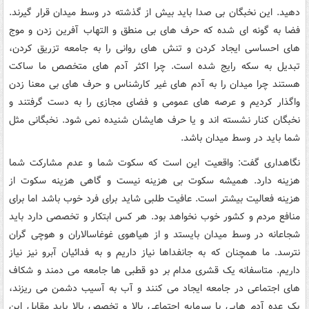
دهید. این نخبگان بی صدا باید بیش از گذشته در وسط میدان قرار گیرند.
فضا به گونه ای شده که حرف های بی منطق و التهاب آفرین زدن و موج
های احساسی ایجاد کردن و تنش های روانی را به جامعه تزریق کردن،
تبدیل به سکه رایج شده است. چرا اکثر آدم های متخصص ما ساکت
هستند چرا میدان را به آدم های غیر کارشناس و حرف های بی معنا زدن
واگذار کردیم و عرصه های عمومی و فضای مجازی را به دست گرفتند و
نخبگان کنار نشسته اند و یا حرف هایشان شنیده نمی شود. نخبگانی مثل
شما باید در وسط میدان باشد.
نگاهداری گفت: واقعیت این است که سکوت شما و عدم مشارکت شما
هزینه دارد. همیشه سکوت بی هزینه نیست و گاهی هزینه سکوت از
هزینه فعالیت بیشتر است. عافیت طلبی شاید برای فرد خوب باشد اما برای
منافع مردم و کشور خوب نخواهد بود. هر کس ابتکار و تخصصی دارد باید
شجاعانه در وسط میدان بایستد و از هیاهوی غوغاسالاران و هوچی گران
نترسد. ما همچنان که به جانفداها نیاز داریم و به فدائیان آبرو نیز نیاز
داریم. متاسفانه یک قشری مدام بر دو قطبی ها جامعه می دمند و شکاف
های اجتماعی در جامعه ایجاد می کنند و آب به آسیب دشمن می ریزند،
یک عده آدم هایی با سرمایه اجتماعی بالا و تخصص بالا باید مقابل این