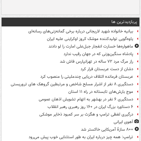
پربازدیدترین ها
بیانیه خانواده شهید لاریجانی درباره برخی گمانه‌زنی‌های رسانه‌ای
یاوه‌گویی تولیدکننده موشک کروز اوکراینی علیه ایران
ماهواره‌ها خسارت انفجار جبل‌علی امارت را لو دادند
پادشاه سنگین‌وزنی که در جهان رقیب ندارد
راز مرگ مرد ۷۲ ساله در تهرانپارس فاش شد
دشان از دست عربستان فرار کرد
عربستان فرمانده ائتلاف دریایی چندملیتی را منصوب کرد
دستگیری ۸ نفر از اشرار مسلح شاخص و مرتبطین گروهک های تروریستی
موج بارش‌های تابستانه در راه ۱۱ استان
دستگیری ۶ نفر در بهشهر به اتهام تشویش اذهان عمومی
۶ دستاورد بزرگ ایران در ۱۶۰ روز رهبری رهبر انقلاب
درگیری لفظی ترامپ و هگزث بر سر کمبود ذخایر موشکی
آهوی ایرانی
۸۰۰ سازۀ آمریکایی خاکستر شد
ترامپ: همه چیز درباره ایران به طور استثنایی خوب پیش می‌رود