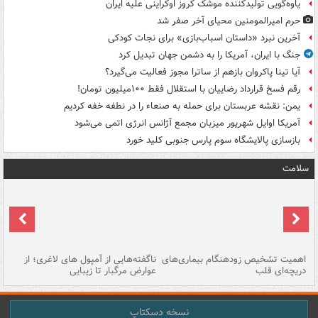
یاوه‌گویی تولیدکننده موشک کروز اوکراینی علیه ایران
حرم امیرالمومنین محیای آخر صفر شد
آخرین نبرد «داستان اسباب‌بازی» برای نجات کودکی
جنگ با ایران، آمریکا را به دشمن جهان تبدیل کرد
آیا تینا پاکروان بازهم از ساترا مجوز فعالیت می‌گیرد؟
رقم فسخ قرارداد رضاییان با استقلال فقط ۱۰۰میلیون تومان!
یمن: نقشه عربستان برای حمله به صنعاء را در نطفه خفه کردیم
آمریکا اوایل شهریور میزبان مجمع آژانس انرژی اتمی می‌شود
بازسازی پالایشگاه سوم پارس جنوبی کلید خورد
سلامت
اهمیت تشخیص زودهنگام بیماری‌های
ناگفته‌هایی از آمپول های لاغری؛ از
دریچه‌ای قلب
عوارض مرگبار تا زیبایی
تا
نسخه دسکتاپ