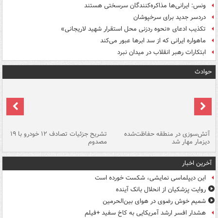
ونس: ایرانی‌ها مذاکره‌کنندگان سرسختی هستند
دردسر جدید برای سرخپوشان
تکذیب ادعای «نحوه ردزنی محل استقرار شهید لاریجانی»
ماهواره ایرانی که از سد ابرها عبور می‌کند
ابتکارات رهبر انقلاب در میدان نبرد
حوادث
تصادف مرگبار در محور اهواز–شوش ۲
آتش‌سوزی در منطقه حفاظت‌شده
تشریح جزئیات تصادف ۱۲ خودرو با ۱۹
پا
دیزمار مهار شد
مصدوم
آخرین اخبار
این دیپلماسی نمایشی، شکست خورده است
روایت پزشکیان از انحلال بانک آینده
شمیم خوش رضوی در هوای بین‌الحرمین
هشدار افسر ارشد آمریکایی به کاخ سفید +فیلم