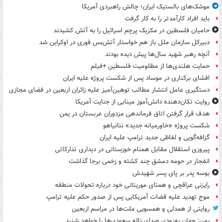
موشک‌های بالستیک ایران؛ چالش راهبردی آمریکا
باید افراد کارآمدتر را به کار گرفت
حامیان فلسطین در مکزیک پرچم اسرائیل را به آتش کشیدند
دبیرکل سازمان ملل باز هم خواستار آتش‌بس فوری در اوکراین شد
آنچه رهبر شهید سال‌ها پیش دیده بودند
حمایت هلندی‌ها از مظلومیت فلسطین +فیلم
افشای برکناری در موساد پس از شکست پروژه علیه ایران
دستگیری عامل انتشار مطالب توهین‌آمیز علیه زائران اربعین در فضای مجازی
روایت تکان‌دهنده دانش‌آموز مینابی از جنایت آمریکا
هدف قرار گرفتن اتاق‌ فرماندهی مزدوران عربستان در یمن
شکست پروژه «خاورمیانه جدید» نتانیاهو
گزافه‌گویی و لفاظی جدید ترامپ علیه ایران
پیروزی استقلال مقابل همنام خوزستانی در دیداری تدارکاتی
انفجار در حومه دمشق چند کشته و زخمی برجا گذاشت
بوسه‌ پدر بر پای پسر شهیدش
رایزنی عراقچی و همتای موریتانی خود درباره تحولات منطقه
موج تهدید علیه قضات آمریکایی پس از صدور حکم علیه ترامپ
روایتی از همدلی و همسویی ملت‌ها در مراسم اربعین
یمن: جهان به‌زودی صدای ناله سعودی‌ها را خواهد شنید