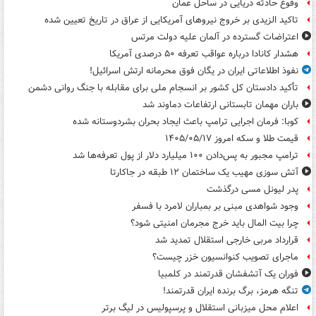
وقوع حادثه دریایی در ساحل عمان
تاکید الزیدی بر خروج نیروهای آمریکایی از عراق در تاریخ تعیین شده
اعتراضات گسترده در آلمان علیه دولت مرتس
هشدار کانادا درباره عواقب تعرفه ۵۰ درصدی آمریکا
نفوذ اطلاعاتی ایران در یگان فوق محرمانه ارتش اسرائیل!
تأکید دادستان کل کشور بر انسجام ملی برای مقابله با جنگ روانی دشمن
باران مهمان تابستانی ارتفاعات دماوند شد
کوبا: فرمان اجرایی ترامپ باعث ایجاد بحران بشردوستانه شده
قیمت طلا و سکه امروز ۱۴۰۵/۰۵/۱۷
ترامپ مجبور به پس‌دادن ۱۰۰ میلیارد دلار از پول تعرفه‌ها شد
آتش سوزی مهیب یک ساختمان ۱۲ طبقه در جاکارتا
پدر لیونل مسی درگذشت
وجود شواهدی مبنی بر بمباران لامرد با فسفر
چرا بیت المال باید خرج مجرمان امنیتی شود؟
قرارداد مربی خارجی استقلال تمدید شد
ماجرای تصویب کنوانسیون خزر چیست؟
فوران یک آتشفشان قدرتمند در کلمبیا
تنگه هرمز، برگ برنده ایران قدرتمند!
اعلام محل میزبانی استقلال و پرسپولیس در لیگ برتر