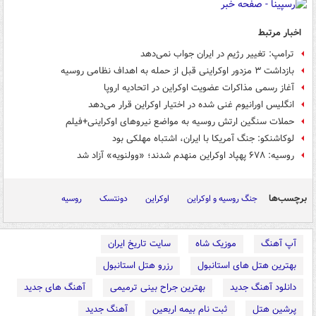
اخبار مرتبط
ترامپ: تغییر رژیم در ایران جواب نمی‌دهد
بازداشت ۳ مزدور اوکراینی قبل از حمله به اهداف نظامی روسیه
آغاز رسمی مذاکرات عضویت اوکراین در اتحادیه اروپا
انگلیس اورانیوم غنی شده در اختیار اوکراین قرار می‌دهد
حملات سنگین ارتش روسیه به مواضع نیروهای اوکراینی+فیلم
لوکاشنکو: جنگ آمریکا با ایران، اشتباه مهلکی بود
روسیه: ۶۷۸ پهپاد اوکراین منهدم شدند؛ «وولنویه» آزاد شد
برچسب‌ها
جنگ روسیه و اوکراین
اوکراین
دونتسک
روسیه
آپ آهنگ
موزیک شاه
سایت تاریخ ایران
بهترین هتل های استانبول
رزرو هتل استانبول
دانلود آهنگ جدید
بهترین جراح بینی ترمیمی
آهنگ های جدید
پرشین هتل
ثبت نام بیمه اربعین
آهنگ جدید