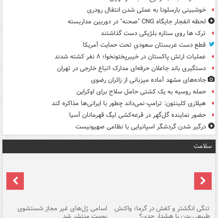
خوشبینی بارسلونا به عملی شدن انتقال رودری
لحظه انفجار جایگاه CNG "صحنه" در دوربین مداربسته
ترک ها روی ستاره بلژیکی دست گذاشتند
قطع دست عربستان سعودیِ تحت حمایت آمریکا
عملیات ارتش پاکستان در خیبرپختونخوا؛ ۸ نفر کشته شدند
دستگیری باند جاعلان حرفه‌ای مدارک اتباع خارجی در تهران
جاده‌های مشهد آماده میزبانی از زائران رضوی
حمله روسیه به یک کشتی حامل سلاح برای اوکراین
هیلاری کلینتون: ترامپ نمی‌داند چطور با ایرانی‌ها مذاکره کند
حضور نماینده گل‌گهر در قرعه‌کشی لیگ قهرمانان آسیا
درگیر شدن گردشگر اسپانیایی با نظامی صهیونیست
سلامت
تنگی انگشتر و کفش در گرما؛ واکنش
اسامی ژل‌های غیر مجاز شستشوی
مر
طبیعی بدن یا هشدار جدی؟
پوست منتشر شد