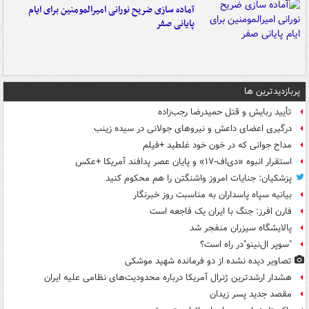
آماده سازی ضریح نورانی امیرالمومنین برای ایام
پایانی صفر
پربازدیدترین ها
تأیید ربایش و قتل حمیدرضا رجب‌زاده
درگیری اعضای داعش و نیروهای جولانی در سیده زینب
مداح جوانی که در خون خود غلطید +فیلم
استقرار انبوه «دی‌اف‑۱۷» و پایان عصر پدافند آمریکا +عکس
پزشکیان: جنایات امروز واشنگتن را هم محکوم کنید
بیانیه سپاه پاسداران به مناسبت روز خبرنگار
فارن افرز: جنگ با ایران یک فاجعه است
پالایشگاه سیزران منفجر شد
"سوپر ال‌نینو"در راه است؟
تصاویر دیده‌ نشده از دو فرمانده شهید موشکی
هشدار ارشدترین ژنرال آمریکا درباره محدودیت‌های نظامی علیه ایران
مقصد جدید پسر زیدان