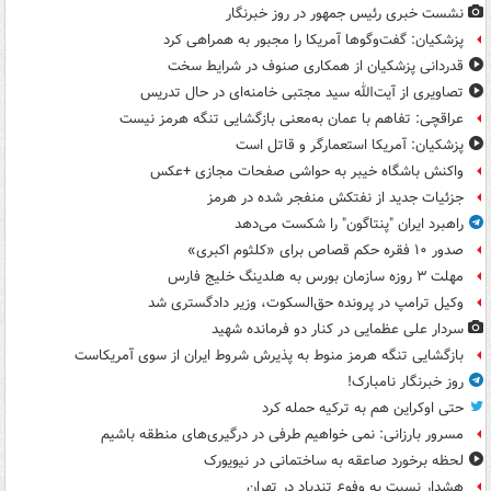
نشست خبری رئیس جمهور در روز خبرنگار
پزشکیان: گفت‌وگوها آمریکا را مجبور به همراهی کرد
قدردانی پزشکیان از همکاری صنوف در شرایط سخت
تصاویری از آیت‌الله سید مجتبی خامنه‌ای در حال تدریس
عراقچی: تفاهم با عمان به‌معنی بازگشایی تنگه هرمز نیست
پزشکیان: آمریکا استعمارگر و قاتل است
واکنش باشگاه خیبر به حواشی صفحات مجازی +عکس
جزئیات جدید از نفتکش منفجر شده در هرمز
راهبرد ایران "پنتاگون" را شکست می‌دهد
صدور ۱۰ فقره حکم قصاص برای «کلثوم اکبری»
مهلت ۳ روزه سازمان بورس به هلدینگ خلیج فارس
وکیل ترامپ در پرونده حق‌السکوت، وزیر دادگستری شد
سردار علی عظمایی در کنار دو فرمانده شهید
بازگشایی تنگه هرمز منوط به پذیرش شروط ایران از سوی آمریکاست
روز خبرنگار نامبارک!
حتی اوکراین هم به ترکیه حمله کرد
مسرور بارزانی: نمی خواهیم طرفی در درگیری‌های منطقه باشیم
لحظه برخورد صاعقه به ساختمانی در نیویورک
هشدار نسبت به وفوع تندباد در تهران