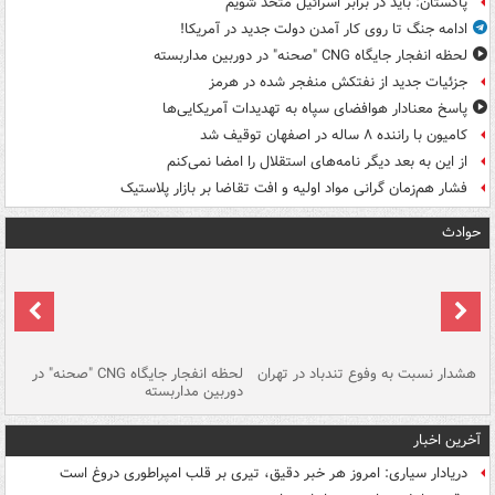
پاکستان: باید در برابر اسرائیل متحد شویم
ادامه جنگ تا روی کار آمدن دولت جدید در آمریکا!
لحظه انفجار جایگاه CNG "صحنه" در دوربین مداربسته
جزئیات جدید از نفتکش منفجر شده در هرمز
پاسخ معنادار هوافضای سپاه به تهدیدات آمریکایی‌ها
کامیون با راننده ۸ ساله در اصفهان توقیف شد
از این به بعد دیگر نامه‌های استقلال را امضا نمی‌کنم
فشار هم‌زمان گرانی مواد اولیه و افت تقاضا بر بازار پلاستیک
حوادث
ای
هشدار نسبت به وفوع تندباد در تهران
لحظه انفجار جایگاه CNG "صحنه" در
دس
دوربین مداربسته
ات
آخرین اخبار
دریادار سیاری: امروز هر خبر دقیق، تیری بر قلب امپراطوری دروغ است