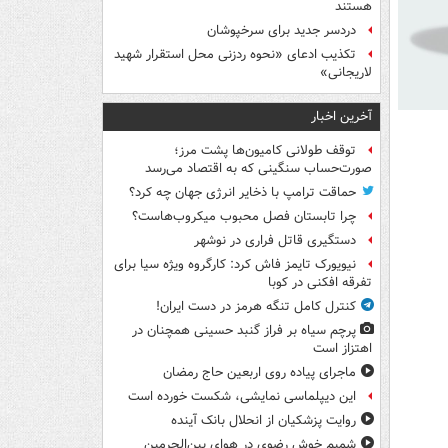
هستند
دردسر جدید برای سرخپوشان
تکذیب ادعای «نحوه ردزنی محل استقرار شهید
لاریجانی»
آخرین اخبار
توقف طولانی کامیون‌ها پشت مرز؛
صورت‌حساب سنگینی که به اقتصاد می‌رسد
حماقت ترامپ با ذخایر انرژی جهان چه کرد؟
چرا تابستان فصل محبوب میکروب‌هاست؟
دستگیری قاتل فراری در نوشهر
نیویورک تایمز فاش کرد: کارگروه ویژه سیا برای
تفرقه افکنی در کوبا
کنترل کامل تنگه هرمز در دست ایران!
پرچم سیاه بر فراز گنبد حسینی همچنان در
اهتزاز است
ماجرای پیاده روی اربعین حاج رمضان
این دیپلماسی نمایشی، شکست خورده است
روایت پزشکیان از انحلال بانک آینده
شمیم خوش رضوی در هوای بین‌الحرمین