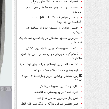
تغییرات جدید یوفا در لیگ‌های اروپایی
دست رد وینیسیوس به حقوقی هم سطح
رونالدو!
ماجرای خواهرخواندگی استقلال و تیم
افغانستانی چه بود؟
حسین نژاد با ۲ میلیون یورو از دینامو جدا
می‌شود
سرمربی سابق استقلال در یک‌قدمی هدایت یک
تیم ملی
انتصاب سرپرست دبیری فدراسیون کشتی
گفت‌وگو با قهرمان جهان که در مبارزه با اشرار
جانباز شد
نشست اضطراری اینفانتینو با مدیران ارشد فیفا
تیم بعدی محمد صلاح مشخص شد
روزنامه‌های ورزشی امروز چهارشنبه ۱۴ مرداد
۱۴۰۵
طارمی مشتری معروف پیدا کرد
شرط صلاح برای پیوستن به الاتحاد
هرو رنار سرمربی ساحل عاج شد
علی نعمتی شاگرد دژاگه در لیگ ستارگان قطر
شد