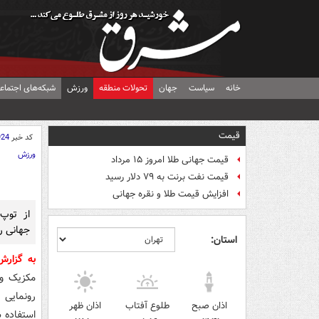
خانه
سیاست
جهان
تحولات منطقه
ورزش
شبکه‌های اجتماع
قیمت
کد خبر
924
ورزش
قیمت جهانی طلا امروز ۱۵ مرداد
قیمت نفت برنت به ۷۹ دلار رسید
افزایش قیمت طلا و نقره جهانی
از توپ
جهانی ر
استان:
به گزار
مکزیک و 
رونمایی 
اذان صبح
طلوع آفتاب
اذان ظهر
استفاده شده است. لو