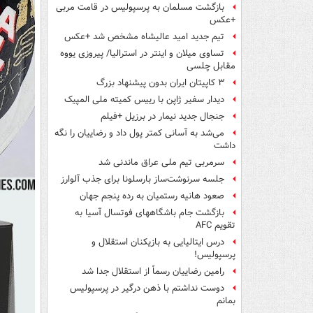
بازگشت مسلمان به پرسپولیس در قامت مربی
+عکس
تیم جدید امید عالیشاه مشخص شد +عکس
تساوی میلان و اینتر در استرالیا/ پیروزی یووه
مقابل چلسی
۳ کاپیتان ایران بدون پیشنهاد بزرگ
دیدار سفیر ژاپن با رییس کمیته ملی المپیک
جنجال جدید نیمار در برزیل +فیلم
می‌شد به آسانی کمتر پول داد و رضاییان را نگه
داشت
سرمربی تیم ملی عراق ماندنی شد
جلسه سرنوشت‌ساز بارسلونا برای جذب آلوارز
صعود هانیه رستمیان به رده پنجم جهان
بازگشت جام باشگاههای فوتسال آسیا به
تقویم AFC
درس ایتالیایی‌ به بازیکنان استقلال و
پرسپولیس!
رامین رضاییان رسماً از استقلال جدا شد
دوست نداشتم با ذهن درگیر در پرسپولیس
بمانم