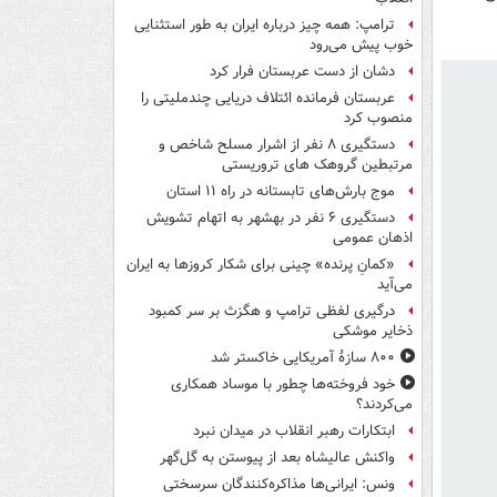
ترامپ: همه چیز درباره ایران به طور استثنایی
خوب پیش می‌رود
دشان از دست عربستان فرار کرد
عربستان فرمانده ائتلاف دریایی چندملیتی را
منصوب کرد
دستگیری ۸ نفر از اشرار مسلح شاخص و
مرتبطین گروهک های تروریستی
موج بارش‌های تابستانه در راه ۱۱ استان
دستگیری ۶ نفر در بهشهر به اتهام تشویش
اذهان عمومی
«کمانِ پرنده» چینی برای شکار کروزها به ایران
می‌آید
درگیری لفظی ترامپ و هگزث بر سر کمبود
ذخایر موشکی
۸۰۰ سازۀ آمریکایی خاکستر شد
خود فروخته‌ها چطور با موساد همکاری
می‌کردند؟
ابتکارات رهبر انقلاب در میدان نبرد
واکنش عالیشاه بعد از پیوستن به گل‌گهر
ونس: ایرانی‌ها مذاکره‌کنندگان سرسختی