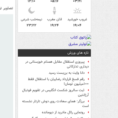
۱۲:۱۰
۰۵:۱۶
۰۳:۴۱
تصاویر تو
غروب خورشید
اذان مغرب
نیمه‌شب شرعی
۲۳:۲۲
۱۹:۲۴
۱۹:۰۴
تازه های ورزش
پیروزی استقلال مقابل همنام خوزستانی در
دیداری تدارکاتی
دانا وایت به بن‌بست رسید
رقم فسخ قرارداد رضاییان با استقلال فقط
۱۰۰میلیون تومان!
ثبت سالروز شکست انگلیس در تقویم فوتبال
آرژانتین
برزگر: همای سعادت روی دوش تارتار نشسته
است
رونمایی رئال مادرید از دیومانده