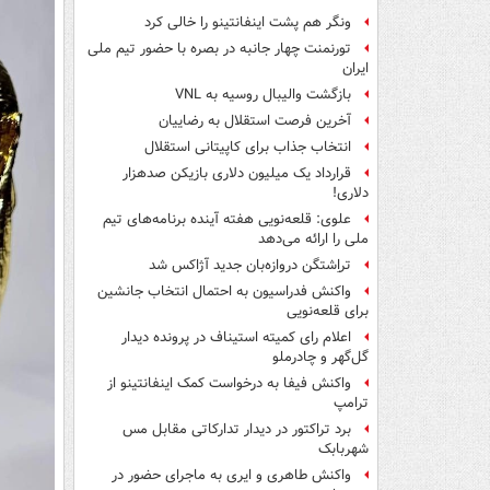
ونگر هم پشت اینفانتینو را خالی کرد
تورنمنت چهار جانبه در بصره با حضور تیم ملی
ایران
بازگشت والیبال روسیه به VNL
آخرین فرصت استقلال به رضاییان
انتخاب جذاب برای کاپیتانی استقلال
قرارداد یک میلیون دلاری بازیکن صدهزار
دلاری!
علوی: قلعه‌نویی هفته آینده برنامه‌های تیم
ملی را ارائه می‌دهد
تراِشتگن دروازه‌بان جدید آژاکس شد
واکنش فدراسیون به احتمال انتخاب جانشین
برای قلعه‌نویی
اعلام رای کمیته استیناف در پرونده دیدار
گل‌گهر و چادرملو
واکنش فیفا به درخواست کمک اینفانتینو از
ترامپ
برد تراکتور در دیدار تدارکاتی مقابل مس
شهربابک
واکنش طاهری و ایری به ماجرای حضور در