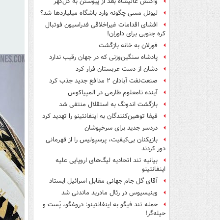
واکنش عالیشاه بعد از پیوستن به گل‌گهر
لیونل مسی چگونه وارد باشگاه میلیاردها شد؟
افشای اقدامات غیراخلاقی فدراسیون فوتبال
کره جنوبی برای داوران!
فورلان به خانه بازگشت
پادشاه سنگین‌وزنی که در جهان رقیب ندارد
دشان از دست عربستان فرار کرد
صنعت‌نفت آبادان ۲ مدافع جدید جذب کرد
آینده نامعلوم طارمی در المپیاکوس
بازگشت اندونگ به استقلال منتفی شد
فیفا توهین‌کنندگان به اینفانتینو را تهدید کرد
دردسر جدید برای سرخپوشان
بازیکنان بی‌کیفیت، پرسپولیس را از قهرمانی
دور کردند
بیانیه تند اتحادیه لیگ‌های اروپایی علیه
اینفانتینو
آقای گل جام جهانی مقابل اسرائیل ایستاد
وینیسیوس در رئال مادرید ماندنی شد
حمله تند فیگو به اینفانتینو: دروغگو، پَست‌ و
حیله‌گر!