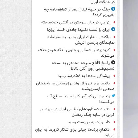
در حملات ایران
جنگ در جبهه لبنان بعد از تفاهم‌نامه چه
تغییری کرده؟
ترامپ در حال سوختن در آتشی خودساخته
ایران را تست نکنید! جاده‌ی خشم ایران!
واکنش سفارت ایران به بیانیه مغرضانه
نمایندگان پارلمان اتریش
کریدورهای شمالی و جنوبی تنگه هرمز حذف
می‌شوند
پاسخ قاطع ملیحه محمدی به نسخه
تسلیم‌طلبی روی آنتن BBC
پرشدگی سدها به ۵۸درصد رسید
بازدید وزیر نیرو از روند برق‌رسانی به واحدهای
صنعتی بازسازی‌شده
زنجیرهایی که آمریکا را به زیر سطح آب
می‌کشند!
تثبیت دستاوردهای نظامی ایران در مرزهای
غربی در سایه جنگ رمضان
دانا وایت به بن‌بست رسید
«کمانِ پرنده» چینی برای شکار کروزها به ایران
می‌آید