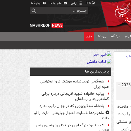
RSS
آرشیو
تماس با ما
دربارهٔ ما
MASHREGH
NEWS
یلم
دیدگاه
پیوندها
بازار
اپ
پربازدیدترین ها
یاوه‌گویی تولیدکننده موشک کروز اوکراینی
علیه ایران
بیانیه خانواده شهید لاریجانی درباره برخی
گمانه‌زنی‌های رسانه‌ای
الات متحده،
پادشاه سنگین‌وزنی که در جهان رقیب ندارد
ماهواره‌ها خسارت انفجار جبل‌علی امارت را لو
قابت‌ها
دادند
 و مشکی
۶ دستاورد بزرگ ایران در ۱۶۰ روز رهبری رهبر
انقلاب