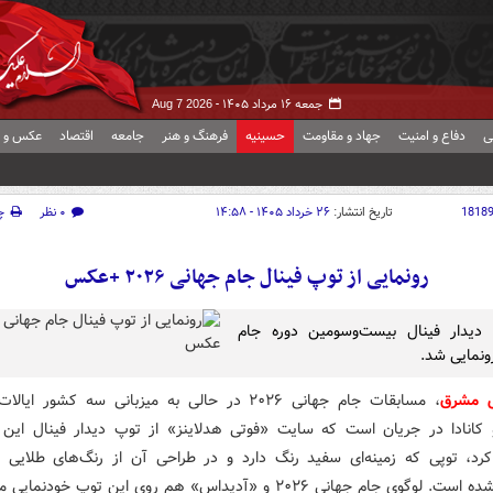
جمعه ۱۶ مرداد ۱۴۰۵ -
Aug 7 2026
ی
دفاع و امنیت
جهاد و مقاومت
حسینیه
فرهنگ و هنر
جامعه
اقتصاد
عکس و ف
1818
تاریخ انتشار:
۲۶ خرداد ۱۴۰۵ - ۱۴:۵۸
۰ نظر
چ
رونمایی از توپ فینال جام جهانی ۲۰۲۶ +عکس
 دیدار فینال بیست‌وسومین دوره جام
ونمایی شد.
ش مشرق
، مسابقات جام جهانی ۲۰۲۶ در حالی به میزبانی سه کشور ای
کانادا در جریان است که سایت «فوتی هدلاینز» از توپ دیدار فینال این ر
کرد، توپی که زمینه‌ای سفید رنگ دارد و در طراحی آن از رنگ‌های طلایی
گوی جام جهانی ۲۰۲۶ و «آدیداس» هم روی این توپ خودنمایی می‌کند.