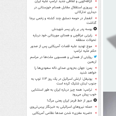
گزافه‌گویی و لفاظی جدید ترامپ علیه ایران
پیروزی استقلال مقابل همنام خوزستانی در
دیداری تدارکاتی
انفجار در حومه دمشق چند کشته و زخمی برجا
گذاشت
بوسه‌ پدر بر پای پسر شهیدش
رایزنی عراقچی و همتای موریتانی خود درباره
تحولات منطقه
موج تهدید علیه قضات آمریکایی پس از صدور
حکم علیه ترامپ
روایتی از همدلی و همسویی ملت‌ها در مراسم
اربعین
یمن: جهان به‌زودی صدای ناله سعودی‌ها را
خواهد شنید
یونیفل: ارتش اسرائیل در یک روز ۱۱۳ توپ به
جنوب لبنان شلیک کرده است
ترامپ: همه چیز درباره ایران به طور استثنایی
خوب پیش می‌رود
عبور از خط قرمز ایران یعنی مرگ!
حمله نیروهای اسرائیلی به خبرنگار پرس‌تی‌وی
«ضربه مغزی» شدن صدها نظامی آمریکایی