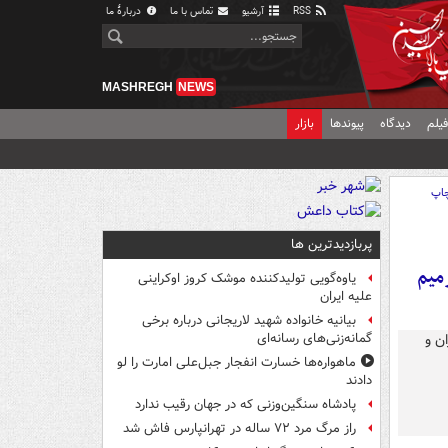
RSS
آرشیو
تماس با ما
دربارهٔ ما
MASHREGH
NEWS
یلم
دیدگاه
پیوندها
بازار
اپ
پربازدیدترین ها
رمیم
یاوه‌گویی تولیدکننده موشک کروز اوکراینی
علیه ایران
بیانیه خانواده شهید لاریجانی درباره برخی
گمانه‌زنی‌های رسانه‌ای
ماهواره‌ها خسارت انفجار جبل‌علی امارت را لو
دادند
پادشاه سنگین‌وزنی که در جهان رقیب ندارد
راز مرگ مرد ۷۲ ساله در تهرانپارس فاش شد