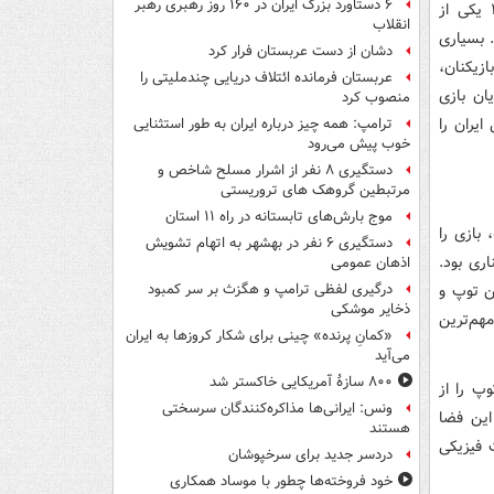
۶ دستاورد بزرگ ایران در ۱۶۰ روز رهبری رهبر
دیدار ایران و نیوزیلند در مرحله گروهی جام جهانی ۲۰۲۶ یکی از
انقلاب
. بسیاری
دشان از دست عربستان فرار کرد
ازیکنان،
عربستان فرمانده ائتلاف دریایی چندملیتی را
ان بازی
منصوب کرد
یران را
ترامپ: همه چیز درباره ایران به طور استثنایی
خوب پیش می‌رود
دستگیری ۸ نفر از اشرار مسلح شاخص و
مرتبطین گروهک های تروریستی
موج بارش‌های تابستانه در راه ۱۱ استان
 بازی را
دستگیری ۶ نفر در بهشهر به اتهام تشویش
اری بود.
اذهان عمومی
ن توپ و
درگیری لفظی ترامپ و هگزث بر سر کمبود
ذخایر موشکی
هم‌ترین
«کمانِ پرنده» چینی برای شکار کروزها به ایران
می‌آید
۸۰۰ سازۀ آمریکایی خاکستر شد
پ را از
ونس: ایرانی‌ها مذاکره‌کنندگان سرسختی
این فضا
هستند
ت فیزیکی
دردسر جدید برای سرخپوشان
خود فروخته‌ها چطور با موساد همکاری