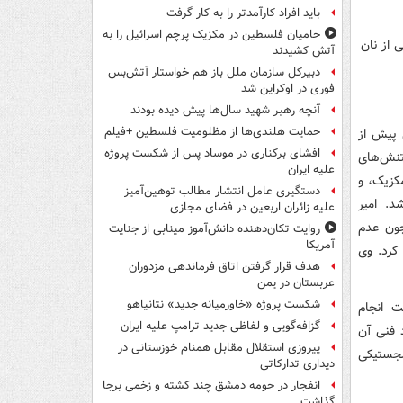
باید افراد کارآمدتر را به کار گرفت
حامیان فلسطین در مکزیک پرچم اسرائیل را به
آتش کشیدند
دبیرکل سازمان ملل باز هم خواستار آتش‌بس
فوری در اوکراین شد
آنچه رهبر شهید سال‌ها پیش دیده بودند
حمایت هلندی‌ها از مظلومیت فلسطین +فیلم
 پیش از
افشای برکناری در موساد پس از شکست پروژه
تنش‌های
علیه ایران
مکزیک، و
دستگیری عامل انتشار مطالب توهین‌آمیز
د. امیر
علیه زائران اربعین در فضای مجازی
چون عدم
روایت تکان‌دهنده دانش‌آموز مینابی از جنایت
آمریکا
کرد. وی
هدف قرار گرفتن اتاق‌ فرماندهی مزدوران
عربستان در یمن
شکست پروژه «خاورمیانه جدید» نتانیاهو
ت انجام
گزافه‌گویی و لفاظی جدید ترامپ علیه ایران
د فنی آن
پیروزی استقلال مقابل همنام خوزستانی در
جستیکی
دیداری تدارکاتی
انفجار در حومه دمشق چند کشته و زخمی برجا
گذاشت