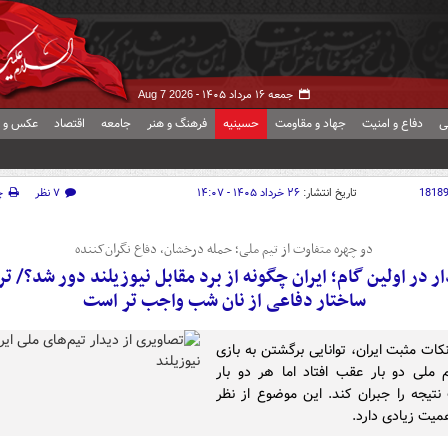
جمعه ۱۶ مرداد ۱۴۰۵ -
Aug 7 2026
ی
دفاع و امنیت
جهاد و مقاومت
حسینیه
فرهنگ و هنر
جامعه
اقتصاد
عکس و ف
1818
تاریخ انتشار:
۲۶ خرداد ۱۴۰۵ - ۱۴:۰۷
۷ نظر
چ
دو چهره متفاوت از تیم ملی؛ حمله درخشان، دفاع نگران‌کننده
 در اولین گام؛ ایران چگونه از برد مقابل نیوزیلند دور شد؟/ ت
ساختار دفاعی از نان شب واجب تر است
کات مثبت ایران، توانایی برگشتن به بازی
م ملی دو بار عقب افتاد اما هر دو بار
نتیجه را جبران کند. این موضوع از نظر
همیت زیادی دارد.