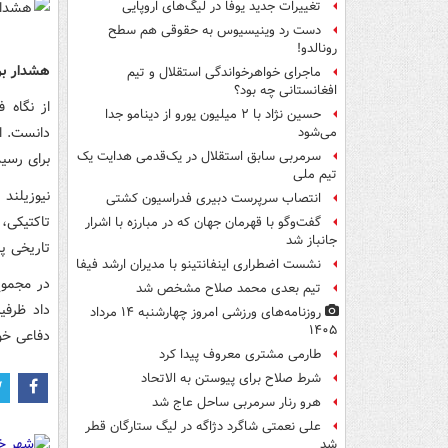
تغییرات جدید یوفا در لیگ‌های اروپایی
دست رد وینیسیوس به حقوقی هم سطح
رونالدو!
هشدار برا
ماجرای خواهرخواندگی استقلال و تیم
افغانستانی چه بود؟
از نگاه 
حسین نژاد با ۲ میلیون یورو از دینامو جدا
دانست. ای
می‌شود
سرمربی سابق استقلال در یک‌قدمی هدایت یک
برای رسید
تیم ملی
نیوزیلند
انتصاب سرپرست دبیری فدراسیون کشتی
تاکتیکی،
گفت‌وگو با قهرمان جهان که در مبارزه با اشرار
جانباز شد
تاریخی پ
نشست اضطراری اینفانتینو با مدیران ارشد فیفا
تیم بعدی محمد صلاح مشخص شد
داد ظرفی
روزنامه‌های ورزشی امروز چهارشنبه ۱۴ مرداد
۱۴۰۵
دفاعی خود
طارمی مشتری معروف پیدا کرد
شرط صلاح برای پیوستن به الاتحاد
هرو رنار سرمربی ساحل عاج شد
علی نعمتی شاگرد دژاگه در لیگ ستارگان قطر
شد