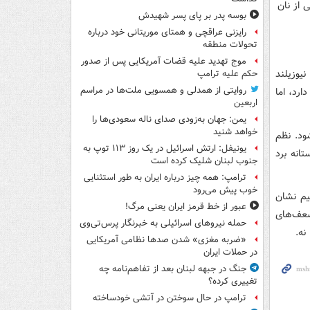
بوسه‌ پدر بر پای پسر شهیدش
رایزنی عراقچی و همتای موریتانی خود درباره
تحولات منطقه
موج تهدید علیه قضات آمریکایی پس از صدور
یوزیلند
حکم علیه ترامپ
روایتی از همدلی و همسویی ملت‌ها در مراسم
ارد، اما
اربعین
یمن: جهان به‌زودی صدای ناله سعودی‌ها را
خواهد شنید
ود. نظم
یونیفل: ارتش اسرائیل در یک روز ۱۱۳ توپ به
انه برد
جنوب لبنان شلیک کرده است
ترامپ: همه چیز درباره ایران به طور استثنایی
خوب پیش می‌رود
ش تیم نشان
عبور از خط قرمز ایران یعنی مرگ!
ضعف‌های
حمله نیروهای اسرائیلی به خبرنگار پرس‌تی‌وی
نه.
«ضربه مغزی» شدن صدها نظامی آمریکایی
در حملات ایران
جنگ در جبهه لبنان بعد از تفاهم‌نامه چه
تغییری کرده؟
ترامپ در حال سوختن در آتشی خودساخته