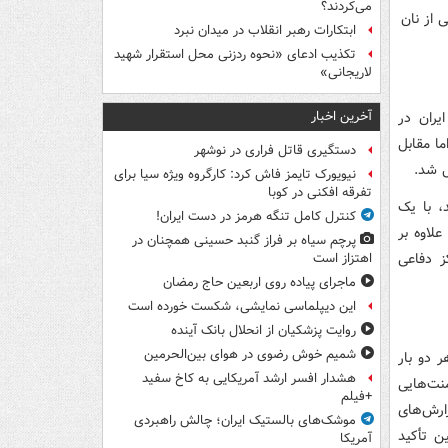
می‌کردند؟
ابتکارات رهبر انقلاب در میدان نبرد
تکذیب ادعای «نحوه ردزنی محل استقرار شهید
لاریجانی»
آخرین اخبار
یران در
ا مقابل
دستگیری قاتل فراری در نوشهر
 شد.
نیویورک تایمز فاش کرد: کارگروه ویژه سیا برای
تفرقه افکنی در کوبا
، با یک
کنترل کامل تنگه هرمز در دست ایران!
علاوه بر
پرچم سیاه بر فراز گنبد حسینی همچنان در
ز دفاعی
اهتزاز است
ماجرای پیاده روی اربعین حاج رمضان
این دیپلماسی نمایشی، شکست خورده است
روایت پزشکیان از انحلال بانک آینده
شمیم خوش رضوی در هوای بین‌الحرمین
ر دو بار
هشدار افسر ارشد آمریکایی به کاخ سفید
منت‌هایی
+فیلم
ارش‌های
موشک‌های بالستیک ایران؛ چالش راهبردی
ن تأکید
آمریکا