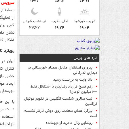
۱۲:۱۰
۰۵:۱۶
۰۳:۴۱
سرویس 
مسابقاتی 
از تحلیلگ
غروب خورشید
اذان مغرب
نیمه‌شب شرعی
کمی برتر
۲۳:۲۲
۱۹:۲۴
۱۹:۰۴
نشان داد
آشکار کند. در نهایت
رویکرد تا
تازه های ورزش
ایران در 
پیروزی استقلال مقابل همنام خوزستانی در
کنترل کند
دیداری تدارکاتی
حضور باز
دانا وایت به بن‌بست رسید
ایجاد مو
رقم فسخ قرارداد رضاییان با استقلال فقط
مهره‌های 
۱۰۰میلیون تومان!
ثبت سالروز شکست انگلیس در تقویم فوتبال
با این ح
آرژانتین
دست می‌د
برزگر: همای سعادت روی دوش تارتار نشسته
است
استفاده ک
رونمایی رئال مادرید از دیومانده
مهاجمانش