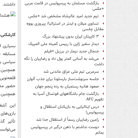
بازگشت مسلمان به پرسپولیس در قامت مربی
داشتند.
+عکس
تیم جدید امید عالیشاه مشخص شد +عکس
تساوی میلان و اینتر در استرالیا/ پیروزی یووه
مقابل چلسی
کارشکنی‌
۳ کاپیتان ایران بدون پیشنهاد بزرگ
دیدار سفیر ژاپن با رییس کمیته ملی المپیک
بسیاری ا
جنجال جدید نیمار در برزیل +فیلم
مسابقه ن
می‌شد به آسانی کمتر پول داد و رضاییان را نگه
سیاسی با 
داشت
همچنین ت
سرمربی تیم ملی عراق ماندنی شد
قلعه‌نوی
جلسه سرنوشت‌ساز بارسلونا برای جذب آلوارز
حضور مدی
صعود هانیه رستمیان به رده پنجم جهان
همچنین ا
بازگشت جام باشگاههای فوتسال آسیا به
تقویم AFC
این آشفت
درس ایتالیایی‌ به بازیکنان استقلال و
پرسپولیس!
بازی‌های 
رامین رضاییان رسماً از استقلال جدا شد
تأثیر گ
دوست نداشتم با ذهن درگیر در پرسپولیس
می‌توانست
بمانم