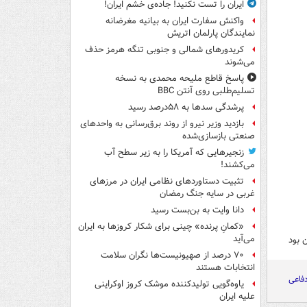
ایران را تست نکنید! جاده‌ی خشم ایران!
واکنش سفارت ایران به بیانیه مغرضانه
نمایندگان پارلمان اتریش
کریدورهای شمالی و جنوبی تنگه هرمز حذف
می‌شوند
پاسخ قاطع ملیحه محمدی به نسخه
تسلیم‌طلبی روی آنتن BBC
پرشدگی سدها به ۵۸درصد رسید
بازدید وزیر نیرو از روند برق‌رسانی به واحدهای
صنعتی بازسازی‌شده
زنجیرهایی که آمریکا را به زیر سطح آب
می‌کشند!
تثبیت دستاوردهای نظامی ایران در مرزهای
غربی در سایه جنگ رمضان
دانا وایت به بن‌بست رسید
«کمانِ پرنده» چینی برای شکار کروزها به ایران
می‌آید
 بود
۷۰ درصد از صهیونیست‌ها نگران سلامت
انتخابات هستند
دفاعی
یاوه‌گویی تولیدکننده موشک کروز اوکراینی
علیه ایران