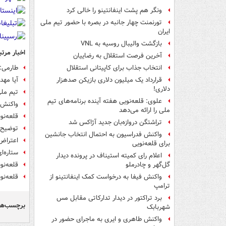
ونگر هم پشت اینفانتینو را خالی کرد
تورنمنت چهار جانبه در بصره با حضور تیم ملی
ایران
بازگشت والیبال روسیه به VNL
اخبار مرتب
آخرین فرصت استقلال به رضاییان
طارمی: 
انتخاب جذاب برای کاپیتانی استقلال
آیا مه
قرارداد یک میلیون دلاری بازیکن صدهزار
دلاری!
تیم ملی
علوی: قلعه‌نویی هفته آینده برنامه‌های تیم
واکنش 
ملی را ارائه می‌دهد
قلعه‌نو
تراِشتگن دروازه‌بان جدید آژاکس شد
توضیح 
واکنش فدراسیون به احتمال انتخاب جانشین
اعتراض 
برای قلعه‌نویی
ستاره‌ا
اعلام رای کمیته استیناف در پرونده دیدار
قلعه‌نو
گل‌گهر و چادرملو
قلعه‌نو
واکنش فیفا به درخواست کمک اینفانتینو از
ترامپ
برد تراکتور در دیدار تدارکاتی مقابل مس
برچسب‌ها
شهربابک
واکنش طاهری و ایری به ماجرای حضور در