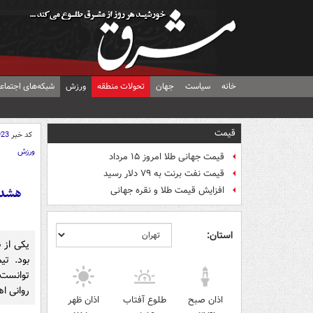
خانه
سیاست
جهان
تحولات منطقه
ورزش
شبکه‌های اجتماع
قیمت
کد خبر
923
ورزش
قیمت جهانی طلا امروز ۱۵ مرداد
قیمت نفت برنت به ۷۹ دلار رسید
هشدار
افزایش قیمت طلا و نقره جهانی
استان:
یکی از ن
بود. تی
توانست 
روانی ا
اذان صبح
طلوع آفتاب
اذان ظهر