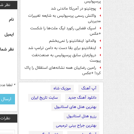
پرسپولیس
نظر شم
پوچتینو در آمریکا ماندنی شد
واکنش رسمی پرسپولیس به شایعه تغییرات
نام
مدیریتی
اسپک فضایی رکورد لیگ ملت‌ها را شکست
+عکس
ایمیل
والدانو: اینفانتینو را نمی‌بخشم
اینفانتینو برای بقا دست به دامن ترامپ شد
نظر شما 
دروازه‌بان سابق پرسپولیس به صنعت‌نفت
پیوست
رامین رضاییان همه نشانه‌های استقلال را پاک
کرد! +عکس
*
لطفا عدد م
آپ آهنگ
موزیک شاه
دانلود آهنگ جدید
سایت تاریخ ایران
بهترین هتل های استانبول
رزرو هتل استانبول
نظرات
بهترین جراح بینی ترمیمی