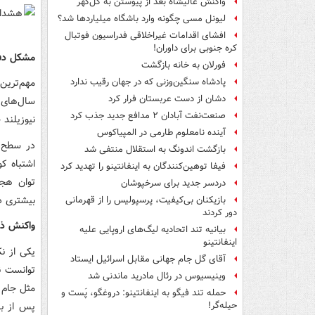
واکنش عالیشاه بعد از پیوستن به گل‌گهر
لیونل مسی چگونه وارد باشگاه میلیاردها شد؟
افشای اقدامات غیراخلاقی فدراسیون فوتبال
کره جنوبی برای داوران!
مشکل دفاع
فورلان به خانه بازگشت
مهم‌ترین
پادشاه سنگین‌وزنی که در جهان رقیب ندارد
دشان از دست عربستان فرار کرد
سال‌های 
صنعت‌نفت آبادان ۲ مدافع جدید جذب کرد
نیوزیلند
آینده نامعلوم طارمی در المپیاکوس
در سطح ج
بازگشت اندونگ به استقلال منتفی شد
اشتباه کو
فیفا توهین‌کنندگان به اینفانتینو را تهدید کرد
توان هجو
دردسر جدید برای سرخپوشان
بیشتری د
بازیکنان بی‌کیفیت، پرسپولیس را از قهرمانی
دور کردند
واکنش ذه
بیانیه تند اتحادیه لیگ‌های اروپایی علیه
اینفانتینو
یکی از نک
آقای گل جام جهانی مقابل اسرائیل ایستاد
توانست نت
وینیسیوس در رئال مادرید ماندنی شد
مثل جام 
حمله تند فیگو به اینفانتینو: دروغگو، پَست‌ و
پس از با
حیله‌گر!