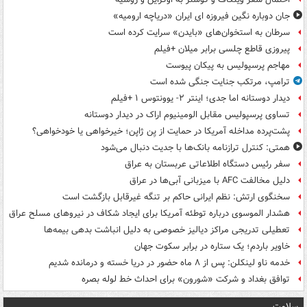
جان دوباره نگین فیروزه ای ایران «دریاچه ارومیه»
سرطان به استخوان‌های «بایدن» سرایت کرده است
پیروزی قاطع چلسی برابر میلان +فیلم
مهاجم پرسپولیس به پیکان پیوست
ترامپ، مرتکب جنایت جنگی شده است
دیدار دوستانه اما جدی؛ اینتر ۲- یوونتوس ۱ +فیلم
تساوی پرسپولیس مقابل الومینیوم اراک در دیدار دوستانه
پشت‌پرده مداخله آمریکا در حمایت از یِن ژاپن؛ خیرخواهی یا خودخواهی؟
همتی: کنترل ترازنامه بانک‌ها با جدیت دنبال می‌شود
سفر رئیس دستگاه اطلاعاتی عربستان به عراق
دلیل مخالفت AFC با میزبانی آبی‌ها در عراق
سخنگوی ارتش: نظم ایرانی حاکم بر تنگه غیرقابل بازگشت است
هشدار الموسوی درباره توطئه آمریکا برای ایجاد شکاف در نیروهای مسلح عراق
تعطیلی تدریجی مراکز دیالیز خصوصی به دلیل انباشت بدهی بیمه‌ها
خاویر باردم؛ یک ستاره در برابر سکوت جهان
خدمه ناو لینکلن: پس از ۸ ماه حضور در دریا خسته و درمانده‌ شدیم
توافق بغداد و شرکت «شورون» برای احداث خط لوله بصره
سلامت