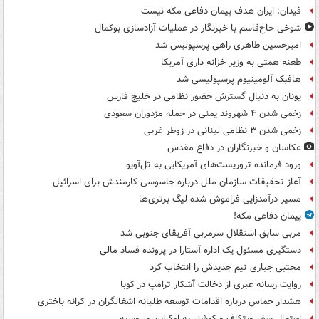
فیدان: ایران هدف پیمان دفاعی مکه نیست
شوخی حاج‌قاسم با خبرنگار در عملیات آزادسازی بوکمال
امیرحسین طاهری راهی پرسپولیس شد
طعنه همتی به وزیر خزانه داری آمریکا
هافبک آلومینیوم پرسپولیسی شد
یونان به دنبال گسترش حضور نظامی در خلیج فارس
زخمی شدن ۴ شهروند یمنی در حمله مزدوران سعودی
زخمی شدن ۳ نظامی لبنانی در زوطر غربی
عکاسان و خبرنگاران در دفاع مقدس
ورود فرمانده تروریست‌های آمریکایی به تل‌آویو
آغاز تحقیقات سازمان ملل درباره جاسوسی کارمندش برای اسرائیل
مسیر درآمدزایی فراموش شده لیگ برتری‌ها
پیمان دفاعی مکه!
مربی سابق استقلال سرمربی آفریقای جنوبی شد
دستگیری مسئول یک اداره آستارا در پرونده فساد مالی
مجتبی جباری تیم جدیدش را انتخاب کرد
روایت رسانه عبری از دخالت آشکار ترامپ در کوبا
هشدار حماس درباره اقدامات توسعه طلبانه اشغالگران در کرانه باختری
احتمال سفر ویتکاف و کوشنر به اوکراین و روسیه