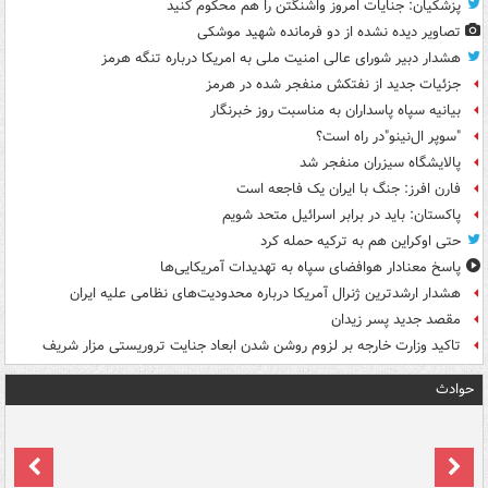
پزشکیان: جنایات امروز واشنگتن را هم محکوم کنید
تصاویر دیده‌ نشده از دو فرمانده شهید موشکی
هشدار دبیر شورای عالی امنیت ملی به امریکا درباره تنگه هرمز
جزئیات جدید از نفتکش منفجر شده در هرمز
بیانیه سپاه پاسداران به مناسبت روز خبرنگار
"سوپر ال‌نینو"در راه است؟
پالایشگاه سیزران منفجر شد
فارن افرز: جنگ با ایران یک فاجعه است
پاکستان: باید در برابر اسرائیل متحد شویم
حتی اوکراین هم به ترکیه حمله کرد
پاسخ معنادار هوافضای سپاه به تهدیدات آمریکایی‌ها
هشدار ارشدترین ژنرال آمریکا درباره محدودیت‌های نظامی علیه ایران
مقصد جدید پسر زیدان
تاکید وزارت خارجه بر لزوم روشن شدن ابعاد جنایت تروریستی مزار شریف
حوادث