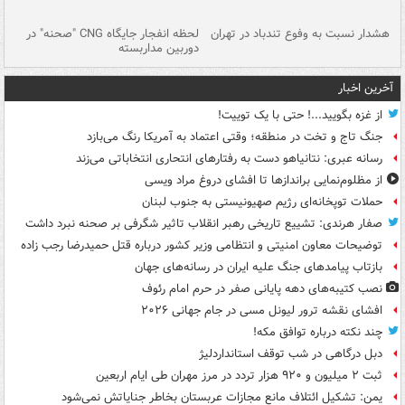
ای
هشدار نسبت به وفوع تندباد در تهران
لحظه انفجار جایگاه CNG "صحنه" در
دس
دوربین مداربسته
ات
آخرین اخبار
از غزه بگویید...! حتی با یک توییت!
جنگ تاج و تخت در منطقه؛ وقتی اعتماد به آمریکا رنگ می‌بازد
رسانه عبری: نتانیاهو دست به رفتارهای انتحاری انتخاباتی می‌زند
از مظلوم‌نمایی براندازها تا افشای دروغ مراد ویسی
حملات توپخانه‌ای رژیم صهیونیستی به جنوب لبنان
صفار هرندی: تشییع تاریخی رهبر انقلاب تاثیر شگرفی بر صحنه نبرد داشت
توضیحات معاون امنیتی و انتظامی وزیر کشور درباره قتل حمیدرضا رجب زاده
بازتاب پیامدهای جنگ علیه ایران در رسانه‌های جهان
نصب کتیبه‌های دهه پایانی صفر در حرم امام رئوف
افشای نقشه ترور لیونل مسی در جام جهانی ۲۰۲۶
چند نکته درباره توافق مکه!
دبل درگاهی در شب توقف استانداردلیژ
ثبت ۲ میلیون و ۹۲۰ هزار تردد در مرز مهران طی ایام اربعین
یمن: تشکیل ائتلاف مانع مجازات عربستان بخاطر جنایاتش نمی‌شود