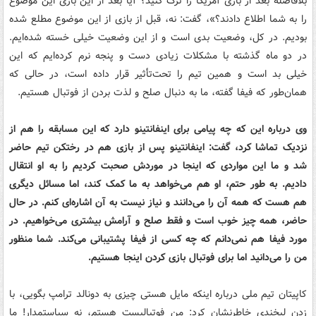
بلافاصله بعد از بازی آمریکا را ترک کنید؟ آیا بعد از این بازی این موضوع
را به شما اطلاع دادند؟»، گفت: نه، قبل از بازی از این موضوع مطلع شده
بودیم. در کل، وضعیت بدی است و از این وضعیت خیلی خسته شده‌ایم.
در دو ماه گذشته با مشکلات زیادی دست و پنجه نرم کرده‌ایم که این
خیلی بد است و همین تیم را تحت‌تأثیر قرار داده است، در حالی که
همان‌طور که فیفا گفته، ما به دنبال صلح و لذت بردن از فوتبال هستیم.
وی درباره این که چه پیامی برای اینفانتینو دارد که این مسابقه را هم از
نزدیک تماشا کرد، گفت: اینفانتینو پس از بازی هم در رختکن تیم حاضر
شد و ما این مواردی که اینجا در موردش صحبت کردیم را به او انتقال
دادیم. به طور حتم، او هم می‌خواهد به ما کمک کند، اما مسائل دیگری
هم هست که همه آن را می‌دانند و نیاز نیست به آن اشاره‌ای کنم. در حال
حاضر، همه چیز خوب است و فقط صلح و آرامش بیشتری می‌خواهیم. در
مورد فیفا هم نمی‌دانم که چه کسی از فیفا پشتیبانی می‌کند. شما منظور
من را می‌دانید اما برای فوتبال بازی کردن اینجا هستیم.
کاپیتان تیم ملی درباره اینکه مایل هستی چیزی به دونالد ترامپ بگویی، با
زدن لبخندی خاطرنشان کرد: من فوتبالیست هستم، نه سیاستمدار! ما