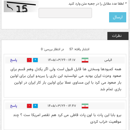
*
لطفا عدد مقابل را در جعبه متن وارد کنید
نظرات
انتشار یافته: 57
در انتظار بررسی: 0
پاسخ
الیاس
۱۴:۱۷ - ۱۴۰۵/۰۳/۲۶
1
9
همه کمبودها وسختی ها قابل قبول است ولی اگر یکدل وهم قسم برای
صعود وعزت ایران بودید می توانستید این بازی را ببریدو ایران برای اولین
بار صعود می کرد با این مساوی عملا برای اولین بار کار ایران در اولین
بازی تمام شد
پاسخ
۱۴:۴۷ - ۱۴۰۵/۰۳/۲۶
6
15
برو بابا این پات با اون پات قاطی می کرد هم تقصر امریکا ست ؟ چند
موقعیت خراب کردی