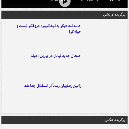
برگزیده ورزشی
حمله تند فیگو به اینفانتینو: دروغگو، پَست‌ و
حیله‌گر!
جنجال جدید نیمار در برزیل +فیلم
رامین رضاییان رسماً از استقلال جدا شد
برگزیده عکس