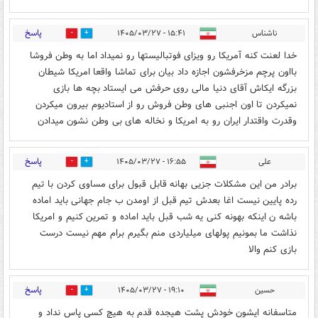
پاسخ
ناشناس
۱۵:۴۱ - ۱۴۰۵/۰۳/۲۷
0
0
خدا لعنت کنه آمریکا رو ویزای فوتبالیستها رو نمیداد اما به وطن فروشا
بااون پرچم مزخرفشون اجازه داد بیان برای تماشا واقعا امریکا شیطان
بزرگه ایکاش آقای دنیا مالی روی حرفش می ایستاد بچه ها بازی
نمیکردن تا اون اجنبی های وطن فروش رو از استادیوم بیرون میکردن
وقدرت واقتدار ایران رو به امریکا و نخاله های بی وطن نشون میدادن
پاسخ
علی
۱۶:۵۵ - ۱۴۰۵/۰۳/۲۷
0
0
برادر من این مشکلات جزیی بهانه قابل قبول برای مساوی کردن با تیم
رده پایین نیست اغا بعدش تیم قبل از اومدن ب جام جهانی باید اماده
باشه ن اینکه بهونه کنی یه شب قبل باید اماده و تمرین کنیم و امریکا
نذاشت ما بمونیم پولهای میلیاردی منم بگیرم برام مهم نیست درست
بازی کنم والا
پاسخ
حسین
۱۹:۱۰ - ۱۴۰۵/۰۳/۲۷
0
0
متاسفانه ایشون خودش پشت هیجده قدم به هیچ کسی پاس نداد و