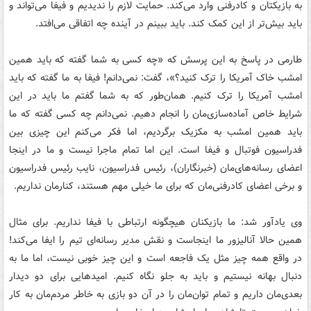
به بازیکتان و کادرفنی وارد می‌کند. حمایت لازم را ندیدیم و فیفا می‌تواند و
باید بیش‌تر از این کمک کند. باید ببینم در آینده چه اتفاقی می‌افتد.
طارمی در پاسخ به این پرسش که «چه کسی به شما گفته که باید همین
امشب خاک آمریکا را ترک کنید؟»، گفت: نمی‌دانم! فیفا به ما گفته که باید
امشب آمریکا را ترک کنیم. همان‌طور که به شما گفتم ما باید در این
شرایط خاص آماده‌سازی‌مان را انجام دهیم. نمی‌دانم چه کسی گفته که ما
باید همین امشب به مکزیک برگردیم، اما فکر می‌کنم این چیزی بین
فدراسیون فوتبال و فیفا است. این اما تمام ماجرا نیست و ما در اینجا
اعضای رسانه‌های‌مان (خبرنگاران)، رئیس فدراسیون‌، نایب‌ رئیس فدراسیون‌
و برخی اعضای کادرفنی‌مان که برای ما خیلی مهم هستند، کنارمان نداریم.
وی یادآور شد: ما بازیکنان هیچگونه ارتباطی با فیفا نداریم. برای مثال
همین حالا آنالیزور ما اینجاست و نقش مدیر رسانه‌ای تیم را ایفا می‌کند!
در واقع همه چیز مثل یک فاجعه است و این چیز خوبی نیست، اما ما به
دنبال بهانه‌ نیستیم و باید به جلو نگاه کنیم. امیدهایی برای دو دیدار
بعدی‌مان داریم و تمام توان‌مان را در آن دو بازی به خاطر مردم‌مان به کار