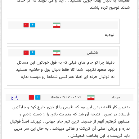
همیشه به دنبال بهانه جویی هستید ... اینا را می گویند که اگر حذف
شدند توجیح کرده باشند
0
0
توجیه
ناشناس
0
0
دقیقا چرا تو جام های قبلی که به قول خودتون ابن مسائل
نبود صعود نکردید. شما کلا فقط دنبال پول و حاشیه هستید
نه فوتبال حرفه ای اصلا هم کسی شماها رو دوست نداره
پاسخ
مهرداد
۰۸:۰۹ - ۱۴۰۵/۰۳/۲۷
0
0
بدترین کار قلعه نوعی این بود که طارمی را از بازی خارج کرد و جایگزین
فرستاد در زمین . نتیجه آن شد که مدیریت بازی را از دست دادیم و
مساوی گرفتیم آنهم از ضعیف ترین تیم جام جهانی . نیوزلند اصلاً فوتبال
نداره و ورزش اصلی آن کریکت و هاکی میباشد . به حال این سر مربی
باید گریست با این بضاعت ضعیفش .