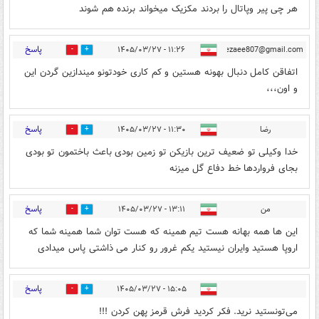
هر چی پیر و‌پاتال را بردند مکزیک میخواند برنده هم شوند
پاسخ
۱۱:۲۶ - ۱۴۰۵/۰۳/۲۷
Rrezaee807@gmail.com
0
0
اتفاقن کامل دنبال بهونه هستین و کم کاری خودتونو میندازین گردن این
و اون،،،
پاسخ
رضا
۱۱:۳۰ - ۱۴۰۵/۰۳/۲۷
0
0
خدا وکیلی تو ضعیف ترین بازیکن تو زمین بودی باعث باختمون تو بودی
بجای فرواردها خط دفاع گل میزنه
پاسخ
من
۱۳:۱۱ - ۱۴۰۵/۰۳/۲۷
0
0
این ها همه بهانه‌ هست تیم همینه که هست توان شما همینه شما که
اروپا هستید وایران نیستید یکم غرور رو کنار می ذاشتی پاس میدادی
پاسخ
۱۵:۰۵ - ۱۴۰۵/۰۳/۲۷
0
0
می‌تونستید نرید. فکر کردید فرش قرمز پهن کردن !!!