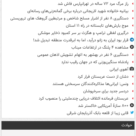
راز مرگ مرد ۷۲ ساله در تهرانپارس فاش شد
بیانیه خانواده شهید لاریجانی درباره برخی گمانه‌زنی‌های رسانه‌ای
دستگیری ۸ نفر از اشرار مسلح شاخص و مرتبطین گروهک های تروریستی
موج بارش‌های تابستانه در راه ۱۱ استان
درگیری لفظی ترامپ و هگزث بر سر کمبود ذخایر موشکی
قرار بود ایران به زانو درآید، اما به ابرقدرت منطقه تبدیل شد!
مشاهده ۴ پلنگ در ارتفاعات میناب
دستگیری ۶ نفر در بهشهر به اتهام تشویش اذهان عمومی
پادشاه سنگین‌وزنی که در جهان رقیب ندارد
آهوی ایرانی
دشان از دست عربستان فرار کرد
ونس: ایرانی‌ها مذاکره‌کنندگان سرسختی هستند
دردسر جدید برای سرخپوشان
عربستان فرمانده ائتلاف دریایی چندملیتی را منصوب کرد
۸۰۰ سازۀ آمریکایی خاکستر شد
قابی زیبا از قلعه بابک آذربایجان شرقی
حوادث