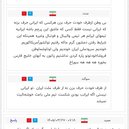
جنت
0
0
بی وطن ازطرف خودت حرف بزن هرکسی که ایرانی حرف بزنه
که ایرانی نیست فقط کسی که عاشق این پرچم باشه ایرانیه
تیمهای ایرانم هر تیمی والیبال و فوتبال وغیره همینکه این
شرایط رفتن دمشون گرم ماکه رفتیم توکشورآمریکاکوریم
خوندیم سرودملی ایران خوندیم ولی اوناوشماوطن
فروشاخودتونو پاره کردی نداشتیم پاتون به آبهای خلیج فارس
بخوره هه هه هه سوراخ
سوگند
0
0
از طرف خودت حرف بزن نه از طرف ملت ایران .تو ایرانی
نیستی اگه ایرانب بودی شکست تیم ملی باعث خوشحالیت
نمیشد
پاسخ
مجید
۰۷:۱۸ - ۱۴۰۵/۰۳/۲۷
2
6