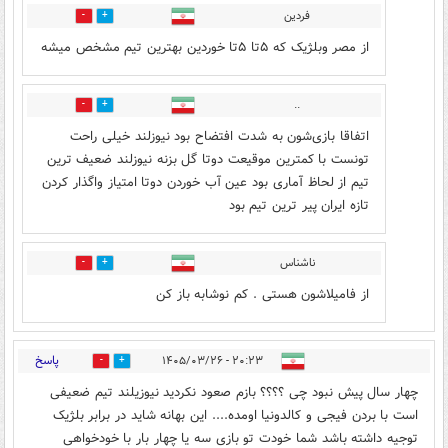
فردین
0
0
از مصر وبلژیک که ۵تا ۵تا خوردین بهترین تیم مشخص میشه
..
0
1
اتفاقا بازی‌شون به شدت افتضاح بود نیوزلند خیلی راحت
تونست با کمترین موقیعت دوتا گل بزنه نیوزلند ضعیف ترین
تیم از لحاظ آماری بود عین آب خوردن دوتا امتیاز واگذار کردن
تازه ایران پیر ترین تیم بود
ناشناس
0
0
از فامیلاشون هستی . کم نوشابه باز کن
پاسخ
۲۰:۲۳ - ۱۴۰۵/۰۳/۲۶
1
1
چهار سال پیش نبود چی ؟؟؟؟ بازم صعود نکردید نیوزیلند تیم ضعیفی
است با بردن فیجی و کالدونیا اومده.... این بهانه شاید در برابر بلژیک
توجیه داشته باشد شما خودت تو بازی سه یا چهار بار با خودخواهی