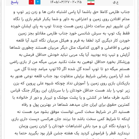
پاسخ
ع ق
۲۰:۲۵ - ۱۴۰۵/۰۳/۲۷
0
0
جناب طارمی کاملا حق باشما آیا پاس اشتباه دادن ها و زدن زیر توپ و
مدام افتادن روی زمین و اعتراض به داور و شما یکبار فیلم بازی را نگاه
کن علیپور تیم ساعت داخل زمین هست چندتا توپ به پای ایشان خورده
فقط یک توپ به سرش شانسی خورد جناب طارمی مقانلو بجز زمین
خوردن کار دیگری کرد لطفا به فرم و هیکل مربیان نگاه کنید آیا قلعه
نوعی و افاضلی و الوری کدامیک مثل دیگر مربیان هستند چطوری شماها
آرایش و تیپ زده بودیید آیا یک مربی نباید خودش حداقل فرمش به
ورزشکار بخورد حداقل توهین به ملت نکنید مربی میگه من از بازی راضی
هستم میگه دو تا توپ آمده گل شده اگر 10توپ میامد چندتا گل می
شد آیا رامین رضایی شرایط برایش متفاوت بود جناب قلعه نوعی هنور به
بازیکنان بازی روی زمین را آموزش نداد چونکه شیوه علی پروین که بزن
زیر توپ را بلد هست حداقل خودتان را با سربازان این روزگار جنگ قیاس
نکنید طرف ماها در کشتی و یا پشت موشک و تیربار و دور از خانواده با
کمترین حقوق برای ایران جان میدهد شماها در بهترین پول و رفاه
هستید اکر در شرایط سخت کسی توانست موفق بشود مرد هست نه
اینکه تا شرایط کمی سخت باشد جا برنند جان هرکسی دپست داری بازی
را دوباره نگاه کن و مرد باش اشتباهات خودتان را کردن زمین وزمان
نیندازید قطر را فراموش کردید یک هفته جشن قرار بود بگیرید حتما به