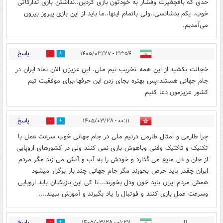
حدی که بافچغیرت وفشار به خودتون بازی کردین..نداشتن بازی تدارکاتی
خوب. یکم بدشانسی..ولی باتمام اینها..ما باید از این بازی پیروز بیرون
می‌آمدیم.‌‌
پاسخ
۲۳:۵۴ - ۱۴۰۵/۰۳/۲۷
0
0
خجالت بکشید از این همه تخریب تیم ملی. این عزیزان الان نماد ایران در
جام جهانی هستند،پس بهتره بجای زدن این حرفها،برای موفقیت تیم
کشور عزیزمون دعا کنیم
پاسخ
۰۰:۱۱ - ۱۴۰۵/۰۳/۲۸
0
0
چرا طارمی و امثال طارمی درتیم ملی در جام جهانی خوب سرعت عمل با
تکنیک و تاکتیک وفنی وباهوش بازی نمی کنند ولی در کشورهای اروپایی
از جان و دل مایع می گذارد و خودش را به آب و آتش می زند مگر مردم
ایران چقدر باید حرص بخورند مگر جام جهانی چند بار برگزار میشود
همش مردم ایران باید خون ودل بخورند...تا کی این بازیکنان باید اروپایی
وسرعت عمل بازی کنند و فوتبال را یاد بگیرند و آموزش ببیند....
پاسخ
۰۱:۲۷ - ۱۴۰۵/۰۳/۲۸
U
0
0