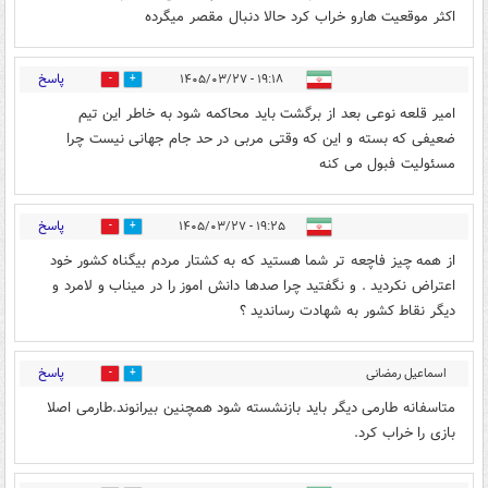
اکثر موقعیت هارو خراب کرد حالا دنبال مقصر میگرده
پاسخ
۱۹:۱۸ - ۱۴۰۵/۰۳/۲۷
0
0
امیر قلعه نوعی بعد از برگشت باید محاکمه شود به خاطر این تیم
ضعیفی که بسته و این که وقتی مربی در حد جام جهانی نیست چرا
مسئولیت فبول می کنه
پاسخ
۱۹:۲۵ - ۱۴۰۵/۰۳/۲۷
0
0
از همه چیز فاچعه تر شما هستید که به کشتار مردم بیگناه کشور خود
اعتراض نکردید . و نگفتید چرا صدها دانش اموز را در میناب و لامرد و
دیگر نقاط کشور به شهادت رساندید ؟
پاسخ
اسماعیل رمضانی
0
0
تشنیزی
۱۹:۴۴ - ۱۴۰۵/۰۳/۲۷
متاسفانه طارمی دیگر باید بازنشسته شود همچنین بیرانوند.طارمی اصلا
بازی را خراب کرد.