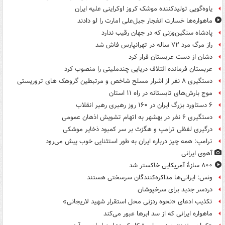
یاوه‌گویی تولیدکننده موشک کروز اوکراینی علیه ایران
ماهواره‌ها خسارت انفجار جبل‌علی امارت را لو دادند
پادشاه سنگین‌وزنی که در جهان رقیب ندارد
راز مرگ مرد ۷۲ ساله در تهرانپارس فاش شد
دشان از دست عربستان فرار کرد
عربستان فرمانده ائتلاف دریایی چندملیتی را منصوب کرد
دستگیری ۸ نفر از اشرار مسلح شاخص و مرتبطین گروهک های تروریستی
موج بارش‌های تابستانه در راه ۱۱ استان
۶ دستاورد بزرگ ایران در ۱۶۰ روز رهبری رهبر انقلاب
دستگیری ۶ نفر در بهشهر به اتهام تشویش اذهان عمومی
درگیری لفظی ترامپ و هگزث بر سر کمبود ذخایر موشکی
ترامپ: همه چیز درباره ایران به طور استثنایی خوب پیش می‌رود
آهوی ایرانی
۸۰۰ سازۀ آمریکایی خاکستر شد
ونس: ایرانی‌ها مذاکره‌کنندگان سرسختی هستند
دردسر جدید برای سرخپوشان
تکذیب ادعای «نحوه ردزنی محل استقرار شهید لاریجانی»
ماهواره ایرانی که از سد ابرها عبور می‌کند