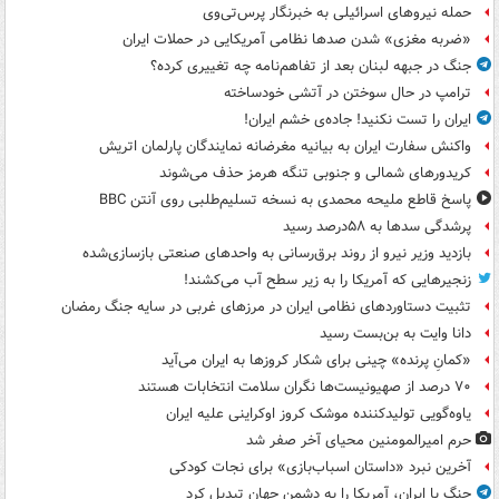
حمله نیروهای اسرائیلی به خبرنگار پرس‌تی‌وی
«ضربه مغزی» شدن صدها نظامی آمریکایی در حملات ایران
جنگ در جبهه لبنان بعد از تفاهم‌نامه چه تغییری کرده؟
ترامپ در حال سوختن در آتشی خودساخته
ایران را تست نکنید! جاده‌ی خشم ایران!
واکنش سفارت ایران به بیانیه مغرضانه نمایندگان پارلمان اتریش
کریدورهای شمالی و جنوبی تنگه هرمز حذف می‌شوند
پاسخ قاطع ملیحه محمدی به نسخه تسلیم‌طلبی روی آنتن BBC
پرشدگی سدها به ۵۸درصد رسید
بازدید وزیر نیرو از روند برق‌رسانی به واحدهای صنعتی بازسازی‌شده
زنجیرهایی که آمریکا را به زیر سطح آب می‌کشند!
تثبیت دستاوردهای نظامی ایران در مرزهای غربی در سایه جنگ رمضان
دانا وایت به بن‌بست رسید
«کمانِ پرنده» چینی برای شکار کروزها به ایران می‌آید
۷۰ درصد از صهیونیست‌ها نگران سلامت انتخابات هستند
یاوه‌گویی تولیدکننده موشک کروز اوکراینی علیه ایران
حرم امیرالمومنین محیای آخر صفر شد
آخرین نبرد «داستان اسباب‌بازی» برای نجات کودکی
جنگ با ایران، آمریکا را به دشمن جهان تبدیل کرد