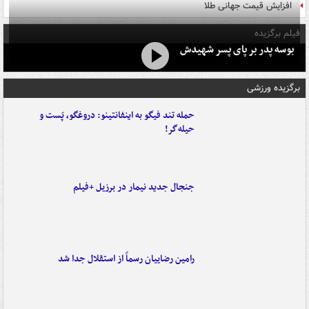
افزایش قیمت جهانی طلا
فیلم برگزیده
بوسه‌ پدر بر پای پسر شهیدش
برگزیده ورزشی
حمله تند فیگو به اینفانتینو: دروغگو، پَست‌ و
حیله‌گر!
جنجال جدید نیمار در برزیل +فیلم
رامین رضاییان رسماً از استقلال جدا شد