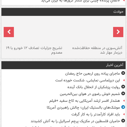
«کمانِ پرنده» چینی برای شکار کروزها به ایران می‌آید
حوادث
تصادف مرگبار در محور اهواز–شوش ۲
آتش‌سوزی در منطقه حفاظت‌شده
تشریح جزئیات تصادف ۱۲ خودرو با ۱۹
پا
دیزمار مهار شد
مصدوم
آخرین اخبار
ماجرای پیاده روی اربعین حاج رمضان
این دیپلماسی نمایشی، شکست خورده است
روایت پزشکیان از انحلال بانک آینده
شمیم خوش رضوی در هوای بین‌الحرمین
هشدار افسر ارشد آمریکایی به کاخ سفید +فیلم
موشک‌های بالستیک ایران؛ چالش راهبردی آمریکا
باید افراد کارآمدتر را به کار گرفت
حامیان فلسطین در مکزیک پرچم اسرائیل را به آتش کشیدند