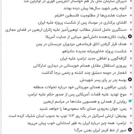
دبیرکل سازمان ملل باز هم خواستار آتش‌بس فوری در اوکراین شد
آنچه رهبر شهید سال‌ها پیش دیده بودند
حمایت هلندی‌ها از مظلومیت فلسطین +فیلم
افشای برکناری در موساد پس از شکست پروژه علیه ایران
دستگیری عامل انتشار مطالب توهین‌آمیز علیه زائران اربعین در فضای مجازی
روایت تکان‌دهنده دانش‌آموز مینابی از جنایت آمریکا
هدف قرار گرفتن اتاق‌ فرماندهی مزدوران عربستان در یمن
شکست پروژه «خاورمیانه جدید» نتانیاهو
گزافه‌گویی و لفاظی جدید ترامپ علیه ایران
پیروزی استقلال مقابل همنام خوزستانی در دیداری تدارکاتی
انفجار در حومه دمشق چند کشته و زخمی برجا گذاشت
بوسه‌ پدر بر پای پسر شهیدش
رایزنی عراقچی و همتای موریتانی خود درباره تحولات منطقه
موج تهدید علیه قضات آمریکایی پس از صدور حکم علیه ترامپ
روایتی از همدلی و همسویی ملت‌ها در مراسم اربعین
یمن: جهان به‌زودی صدای ناله سعودی‌ها را خواهد شنید
یونیفل: ارتش اسرائیل در یک روز ۱۱۳ توپ به جنوب لبنان شلیک کرده است
ترامپ: همه چیز درباره ایران به طور استثنایی خوب پیش می‌رود
عبور از خط قرمز ایران یعنی مرگ!