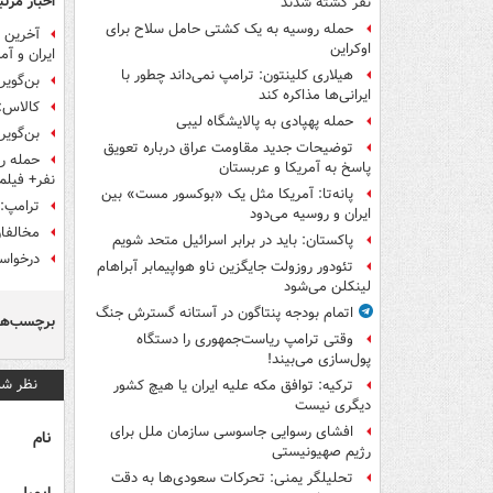
اخبار مرتب
نفر کشته شدند
حمله روسیه به یک کشتی حامل سلاح برای
آخرین ت
اوکراین
ایران و آم
هیلاری کلینتون: ترامپ نمی‌داند چطور با
بن‌گویر،
ایرانی‌ها مذاکره کند
کالاس: 
حمله پهپادی به پالایشگاه لیبی
بن‌گویر
توضیحات جدید مقاومت عراق درباره تعویق
پاسخ به آمریکا و عربستان
نفر+ فیلم
پانه‌تا: آمریکا مثل یک «بوکسور مست» بین
ترامپ: 
ایران و روسیه می‌دود
مخالفان نتانیاهو ۶۹
پاکستان: باید در برابر اسرائیل متحد شویم
درخواست
تئودور روزولت جایگزین ناو هواپیمابر آبراهام
لینکلن می‌شود
اتمام بودجه پنتاگون در آستانه گسترش جنگ
برچسب‌ها
وقتی ترامپ ریاست‌جمهوری را دستگاه
پول‌سازی می‌بیند!
نظر شم
ترکیه: توافق مکه علیه ایران یا هیچ کشور
دیگری نیست
افشای رسوایی جاسوسی سازمان ملل برای
نام
رژیم صهیونیستی
تحلیلگر یمنی: تحرکات سعودی‌ها به دقت