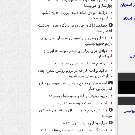
وقتی ترامپ ریاست‌جمهوری را دستگاه
ده ۸ ساله در اصفهان
پول‌سازی می‌بیند!
ترکیه: توافق مکه علیه ایران یا هیچ کشور
دیگری نیست
جهانگیر: آقای خرازی به دادگاه ویژه روحانیت
احضار شد
افشای رسوایی جاسوسی سازمان ملل برای
رژیم صهیونیستی
توافق برای برگزاری دیدار دوستانه ایران و
ام
آذربایجان
ابراهیم صادقی سرمربی سایپا شد
تاکید وزارت خارجه بر لزوم روشن شدن ابعاد
جنایت تروریستی مراز شریف
آماده سازی ضریح نورانی امیرالمومنین برای
ایام پایانی صفر
تأیید ربایش و قتل حمیدرضا رجب‌زاده
آخرین وضعیت پرونده ساعدی‌نیا
واکنش مردم جنوب عراق به تصاویر کودکان
میناب
خیابان‌های بمبئی غرق شدند
تحلیلگر یمنی: تحرکات سعودی‌ها به دقت