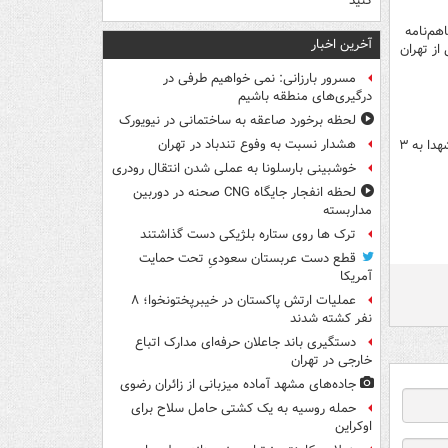
کنید
هم‌نامه
آخرین اخبار
از تهران
مسرور بارزانی: نمی خواهیم طرفی در
درگیری‌های منطقه باشیم
لحظه برخورد صاعقه به ساختمانی در نیویورک
هشدار نسبت به وفوع تندباد در تهران
حمله رژیم صهیونیستی به ضاحیه بیروت/ ساختمان ۵ طبقه هدف قرار گرفت/ افزایش شمار شهدا به ۳
خوشبینی بارسلونا به عملی شدن انتقال رودری
لحظه انفجار جایگاه CNG صحنه در دوربین
مداربسته
ترک ها روی ستاره بلژیکی دست گذاشتند
قطع دست عربستان سعودیِ تحت حمایت
آمریکا
عملیات ارتش پاکستان در خیبرپختونخوا؛ ۸
نفر کشته شدند
دستگیری باند جاعلان حرفه‌ای مدارک اتباع
خارجی در تهران
جاده‌های مشهد آماده میزبانی از زائران رضوی
حمله روسیه به یک کشتی حامل سلاح برای
اوکراین