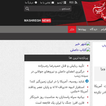
RSS
آرشیو
تماس با ما
دربارهٔ ما
MASHREGH
NEWS
یلم
دیدگاه
پیوندها
بازار
اپ
پربازدیدترین ها
تأیید ربایش و قتل حمیدرضا رجب‌زاده
درگیری اعضای داعش و نیروهای جولانی در
سیده زینب
شاید روسیه، آمریکا را در ایران زمین‌گیر کند!
لت آمریکا
استقرار انبوه «دی‌اف‑۱۷» و پایان عصر پدافند
آمریکا +عکس
ر نکرده
بیانیه سپاه پاسداران به مناسبت روز خبرنگار
فارن افرز: جنگ با ایران یک فاجعه است