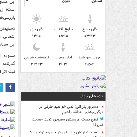
استان:
این منبع
است؛ زیر
بازرسی‌ها
«سلیمان 
اذان صبح
طلوع آفتاب
اذان ظهر
۰۳:۴۳
۰۵:۱۸
۱۲:۱۰
اشغالی ا
این سفار
مسوده ای
غروب خورشید
اذان مغرب
نیمه‌شب شرعی
گذرنامه 
۲۳:۲۳
۱۹:۲۱
۱۹:۰۲
ثبت اثر 
تازه های جهان
مسرور بارزانی: نمی خواهیم طرفی در
درگیری‌های منطقه باشیم
قطع دست عربستان سعودیِ تحت حمایت
آمریکا
عملیات ارتش پاکستان در خیبرپختونخوا؛ ۸