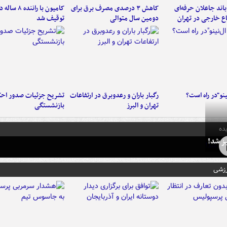
اند جاعلان حرفه‌ای
کاهش ۳ درصدی مصرف برق برای
کامیون با رانن
اع خارجی در تهران
دومین سال متوالی
توقیف شد
ینو"در راه است؟
رگبار باران و رعدوبرق در ارتفاعات
تشریح جزئیات صدور احک
تهران و البرز
بازنشستگی
ده
ز شد!
رزشی