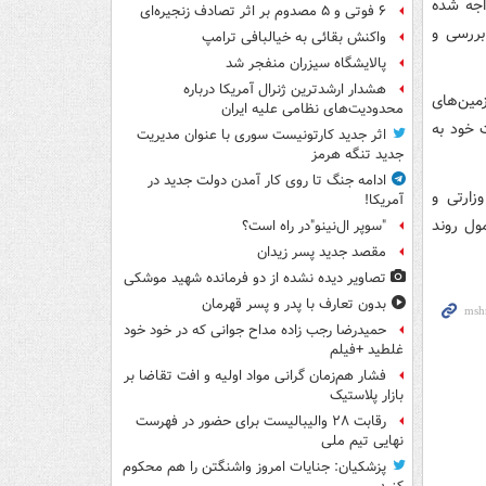
اجه شده
۶ فوتی و ۵ مصدوم بر اثر تصادف زنجیره‌ای
بررسی و
واکنش بقائی به خیالبافی ترامپ
پالایشگاه سیزران منفجر شد
هشدار ارشدترین ژنرال آمریکا درباره
مین‌های
محدودیت‌های نظامی علیه ایران
 خود به
اثر جدید کارتونیست سوری با عنوان مدیریت
جدید تنگه هرمز
ادامه جنگ تا روی کار آمدن دولت جدید در
زارتی و
آمریکا!
ول روند
"سوپر ال‌نینو"در راه است؟
مقصد جدید پسر زیدان
تصاویر دیده‌ نشده از دو فرمانده شهید موشکی
بدون تعارف با پدر و پسر قهرمان
حمیدرضا رجب زاده مداح جوانی که در خود خود
غلطید +فیلم
فشار هم‌زمان گرانی مواد اولیه و افت تقاضا بر
بازار پلاستیک
رقابت ۲۸ والیبالیست برای حضور در فهرست
نهایی تیم ملی
پزشکیان: جنایات امروز واشنگتن را هم محکوم