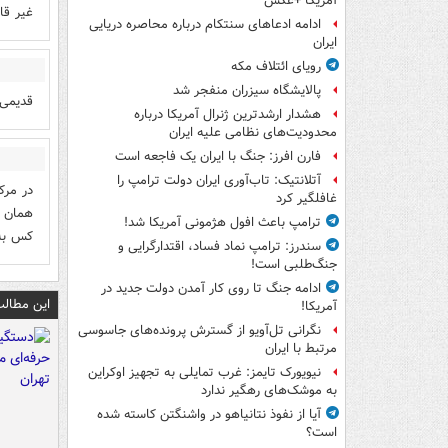
آمریکا +عکس
غیر قا
ادامه ادعاهای سنتکام درباره محاصره دریایی
ایران
رویای ائتلاف مکه
پالایشگاه سیزران منفجر شد
قدیمی 
هشدار ارشدترین ژنرال آمریکا درباره
محدودیت‌های نظامی علیه ایران
فارن افرز: جنگ با ایران یک فاجعه است
آتلانتیک: تاب‌آوری ایران دولت ترامپ را
در مرک
غافلگیر کرد
همان ا
ترامپ باعث افول هژمونی آمریکا شد!
کس به 
سندرز: ترامپ نماد فساد، اقتدارگرایی و
جنگ‌طلبی است!
ادامه جنگ تا روی کار آمدن دولت جدید در
این مطالب
آمریکا!
نگرانی تل‌آویو از گسترش پرونده‌های جاسوسی
مرتبط با ایران
نیویورک تایمز: غرب تمایلی به تجهیز اوکراین
به موشک‌های رهگیر ندارد
آیا از نفوذ نتانیاهو در واشنگتن کاسته شده
است؟