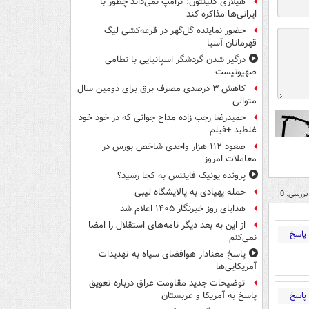
هیلاری کلینتون: ترامپ نمی‌داند چطور با
ایرانی‌ها مذاکره کند
حضور نماینده گل‌گهر در قرعه‌کشی لیگ
قهرمانان آسیا
درگیر شدن گردشگر اسپانیایی با نظامی
صهیونیست
کاهش ۳ درصدی مصرف برق برای دومین سال
متوالی
حمیدرضا رجب زاده مداح جوانی که در خود خود
غلطید +فیلم
صعود ۱۱۲ هزار واحدی شاخص بورس در
معاملات امروز
پرونده یونیک فایننس به کجا رسید؟
حمله پهپادی به پالایشگاه لیبی
بررسی: 0
هدایای روز خبرنگار ۱۴۰۵ اعلام شد
از این به بعد دیگر نامه‌های استقلال را امضا
پاسخ
نمی‌کنم
پاسخ معنادار هوافضای سپاه به تهدیدات
آمریکایی‌ها
توضیحات جدید مقاومت عراق درباره تعویق
پاسخ
پاسخ به آمریکا و عربستان