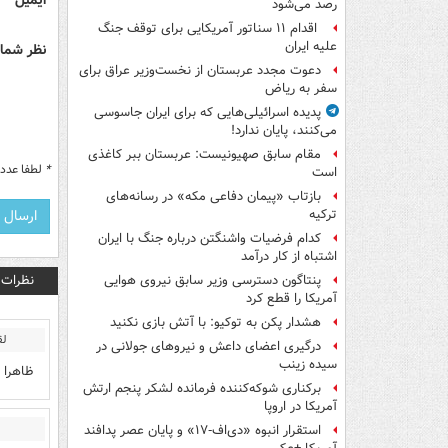
ایمیل
رصد می‌شود
اقدام ۱۱ سناتور آمریکایی برای توقف جنگ
علیه ایران
نظر شما 
دعوت مجدد عربستان از نخست‌وزیر عراق برای
سفر به ریاض
پدیده اسرائیلی‌هایی که برای ایران جاسوسی
می‌کنند، پایان ندارد!
مقام سابق صهیونیست: عربستان ببر کاغذی
*
لطفا عدد م
است
بازتاب «پیمان دفاعی مکه» در رسانه‌های
ترکیه
کدام فرضیات واشنگتن درباره جنگ با ایران
اشتباه از کار درآمد
نظرات
پنتاگون دسترسی وزیر سابق نیروی هوایی
آمریکا را قطع کرد
هشدار پکن به توکیو: با آتش بازی نکنید
لق
درگیری اعضای داعش و نیروهای جولانی در
سیده زینب
ظاهرا 
برکناری شوکه‌کننده فرمانده لشکر پنجم ارتش
آمریکا در اروپا
استقرار انبوه «دی‌اف‑۱۷» و پایان عصر پدافند