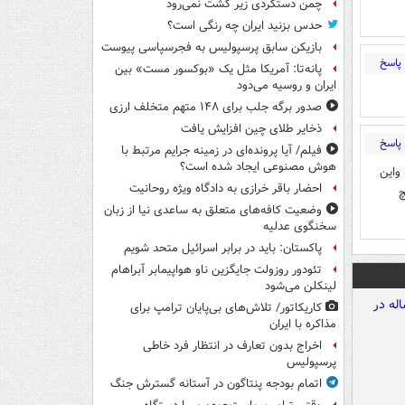
چمن دستگردی زیر کشت نمی‌رود
حدس بزنید ایران چه رنگی است؟
بازیکن سابق پرسپولیس به فجرسپاسی پیوست
پاسخ
پانه‌تا: آمریکا مثل یک «بوکسور مست» بین
ایران و روسیه می‌دود
صدور برگه جلب برای ۱۴۸ متهم متخلف ارزی
ذخایر طلای چین افزایش یافت
پاسخ
فیلم/ آیا پرونده‌ای در زمینه جرایم مرتبط با
هوش مصنوعی ایجاد شده است؟
واین
احضار باقر خرازی به دادگاه ویژه روحانیت
چ
وضعیت کافه‌های متعلق به ساعدی نیا از زبان
سخنگوی عدلیه
پاکستان: باید در برابر اسرائیل متحد شویم
تئودور روزولت جایگزین ناو هواپیمابر آبراهام
لینکلن می‌شود
کاریکاتور/ تلاش‌های بی‌پایان ترامپ برای
مذاکره با ایران
اخراج بدون تعارف در انتظار فرد خاطی
پرسپولیس
اتمام بودجه پنتاگون در آستانه گسترش جنگ