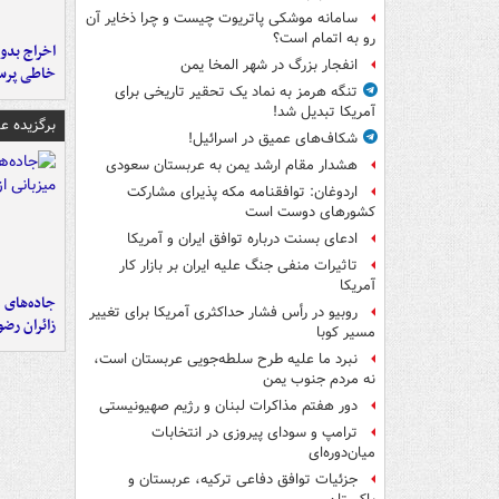
سامانه موشکی پاتریوت چیست و چرا ذخایر آن
رو به اتمام است؟
اخراج بدون
انفجار بزرگ در شهر المخا یمن
خاطی پرس
تنگه هرمز به نماد یک تحقیر تاریخی برای
آمریکا تبدیل شد!
برگزیده 
شکاف‌های عمیق در اسرائیل!
هشدار مقام ارشد یمن به عربستان سعودی
اردوغان: توافقنامه مکه پذیرای مشارکت
کشورهای دوست است
ادعای بسنت درباره توافق ایران و آمریکا
تاثیرات منفی جنگ علیه ایران بر بازار کار
آمریکا
جاده‌های م
روبیو در رأس فشار حداکثری آمریکا برای تغییر
زائران رض
مسیر کوبا
نبرد ما علیه طرح سلطه‌جویی عربستان است،
نه مردم جنوب یمن
دور هفتم مذاکرات لبنان و رژیم صهیونیستی
ترامپ و سودای پیروزی در انتخابات
میان‌دوره‌ای
جزئیات توافق دفاعی ترکیه، عربستان و