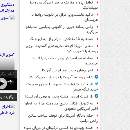
توافق پرو و مکزیک بر سر ازسرگیری روابط
دستگیری ب
دیپلماتیک
مدارک اتب
تاکید نخست‌وزیر عراق بر تقویت روابط با
عربستان
وقتی رسانه عبری از کابوس بنیامین نتانیاهو
می‌گوید
حمله به ۱۵ نفتکش‌ اماراتی از ابتدای جنگ
سنای آمریکا لایحه تحریم‌های گسترده انرژی
روسیه را تصویب کرد
"سوپر ال‌ن
معادله محاصره در برابر محاصره را ادامه
می‌دهیم
تحریم‌های جدید ضد ایرانی آمریکا
فیلم برگزی
شاید روسیه، آمریکا را در ایران زمین‌گیر کند!
چین ونی
اثر جدید کارتونیست سوری با عنوان مدیریت
جدید تنگه هرمز
راز قدرت ایران، امنیت پایدار و بومی آن است!
برگزیده و
به تعویق افتادن پاسخ مقاومت عراق به تجاوز
اخیر آمریکایی سعودی
حکم دادگاه آمریکا برای توقف ساخت سالن
رقص ترامپ
حمله پهپادی به کشتی ترکیه‌ای در دریای سیاه