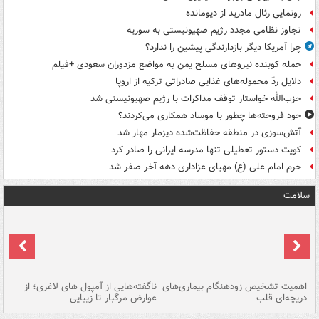
رونمایی رئال مادرید از دیومانده
تجاوز نظامی مجدد رژیم صهیونیستی به سوریه
چرا آمریکا دیگر بازدارندگی پیشین را ندارد؟
حمله کوبنده نیروهای مسلح یمن به مواضع مزدوران سعودی +فیلم
دلایل ردّ محموله‌های غذایی صادراتی ترکیه از اروپا
حزب‌الله خواستار توقف مذاکرات با رژیم صهیونیستی شد
خود فروخته‌ها چطور با موساد همکاری می‌کردند؟
آتش‌سوزی در منطقه حفاظت‌شده دیزمار مهار شد
کویت دستور تعطیلی تنها مدرسه ایرانی را صادر کرد
حرم امام علی (ع) مهیای عزاداری دهه آخر صفر شد
سلامت
اهمیت تشخیص زودهنگام بیماری‌های
ناگفته‌هایی از آمپول های لاغری؛ از
دریچه‌ای قلب
عوارض مرگبار تا زیبایی
تا