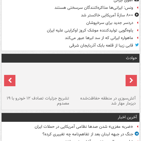
آهوی ایرانی
ونس: ایرانی‌ها مذاکره‌کنندگان سرسختی هستند
۸۰۰ سازۀ آمریکایی خاکستر شد
دردسر جدید برای سرخپوشان
یاوه‌گویی تولیدکننده موشک کروز اوکراینی علیه ایران
ماهواره ایرانی که از سد ابرها عبور می‌کند
قابی زیبا از قلعه بابک آذربایجان شرقی
حوادث
تصادف مرگبار در محور اهواز–شوش ۲
آتش‌سوزی در منطقه حفاظت‌شده
تشریح جزئیات تصادف ۱۲ خودرو با ۱۹
پا
دیزمار مهار شد
مصدوم
آخرین اخبار
«ضربه مغزی» شدن صدها نظامی آمریکایی در حملات ایران
جنگ در جبهه لبنان بعد از تفاهم‌نامه چه تغییری کرده؟