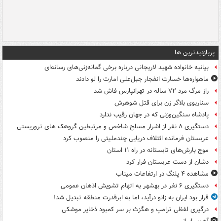
پربازدیدترین ها
بیانیه خانواده شهید لاریجانی درباره برخی گمانه‌زنی‌های رسانه‌ای
ماهواره‌ها خسارت انفجار جبل‌علی امارت را لو دادند
راز مرگ مرد ۷۲ ساله در تهرانپارس فاش شد
سناریوی بلاگر زن برای قتل شوهرش
پادشاه سنگین‌وزنی که در جهان رقیب ندارد
دستگیری ۸ نفر از اشرار مسلح شاخص و مرتبطین گروهک های تروریستی
عربستان فرمانده ائتلاف دریایی چندملیتی را منصوب کرد
موج بارش‌های تابستانه در راه ۱۱ استان
دشان از دست عربستان فرار کرد
مشاهده ۴ پلنگ در ارتفاعات میناب
دستگیری ۶ نفر در بهشهر به اتهام تشویش اذهان عمومی
قرار بود ایران به زانو درآید، اما به ابرقدرت منطقه تبدیل شد!
درگیری لفظی ترامپ و هگزث بر سر کمبود ذخایر موشکی