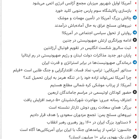
آمریکا اوایل شهریور میزبان مجمع آژانس انرژی اتمی می‌شود
بازسازی پالایشگاه سوم پارس جنوبی کلید خورد
چالش بزرگ آمریکا در تأمین مهمات و موشک
نیروهای مسلح عراق به حال آماده‌باش درآمدند
روایتی از تحول سیاسی اجتماعی در آمریکا!
ادامه ویرانگری ارتش صهیونیستی در جنین
ثبت سالروز شکست انگلیس در تقویم فوتبال آرژانتین
پایان دور جدید مذاکرات دولت لبنان و رژیم صهیونیستی در رم ایتالیا
درماندگی صهیونیست‌ها در برابر استراتژی و قدرت ایران
سناتور آمریکایی: ترامپ نماد فساد، اقتدارگرایی و جنگ طلبی است +فیلم
چرا آمریکا نمی‌تواند اراده خود را در تنگه هرمز به ایران تحمیل کند؟
آمریکا: از پرتاب موشکی کره شمالی مطلع هستیم
حضور کودکان اوتیسمی در مراسم جاماندگان اربعین
اعتراف رسانه عبری: مهاجرت شهرک‌نشینان ۵۰ درصد افزایش یافت
برزگر: همای سعادت روی دوش تارتار نشسته است
نیروهای مسلح یمن: تجمع مزدوران سعودی را هدف قرار دادیم
۶ دستاورد بزرگ ایران در ۱۶۰ روز رهبری رهبر انقلاب
جانسون: ترامپ از پیامدهای جنگ با ایران برای آمریکایی‌ها آگاه است
جان یک یهودی برابر ۱۰ میلیون انسان؟