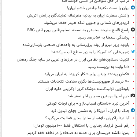
ترامپ در حال سوختن در آتشی خودساخته
ایران را تست نکنید! جاده‌ی خشم ایران!
واکنش سفارت ایران به بیانیه مغرضانه نمایندگان پارلمان اتریش
کریدورهای شمالی و جنوبی تنگه هرمز حذف می‌شوند
پاسخ قاطع ملیحه محمدی به نسخه تسلیم‌طلبی روی آنتن BBC
پرشدگی سدها به ۵۸درصد رسید
بازدید وزیر نیرو از روند برق‌رسانی به واحدهای صنعتی بازسازی‌شده
زنجیرهایی که آمریکا را به زیر سطح آب می‌کشند!
تثبیت دستاوردهای نظامی ایران در مرزهای غربی در سایه جنگ رمضان
دانا وایت به بن‌بست رسید
«کمانِ پرنده» چینی برای شکار کروزها به ایران می‌آید
۷۰ درصد از صهیونیست‌ها نگران سلامت انتخابات هستند
یاوه‌گویی تولیدکننده موشک کروز اوکراینی علیه ایران
حرم امیرالمومنین محیای آخر صفر شد
آخرین نبرد «داستان اسباب‌بازی» برای نجات کودکی
جنگ با ایران، آمریکا را به دشمن جهان تبدیل کرد
آیا تینا پاکروان بازهم از ساترا مجوز فعالیت می‌گیرد؟
رقم فسخ قرارداد رضاییان با استقلال فقط ۱۰۰میلیون تومان!
یمن: نقشه عربستان برای حمله به صنعاء را در نطفه خفه کردیم