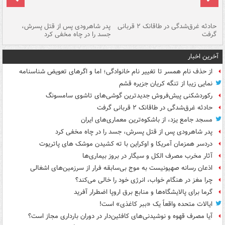
شته
حادثه غرق‌شدگی در طاقانک ۲ قربانی
پدر شاهرودی پس از قتل پسرش،
دس
گرفت
جسد را در چاه مخفی کرد
آخرین اخبار
از حذف نام همسر تا تغییر نام خانوادگی؛ اما و اگرهای تعویض شناسنامه
نمایی زیبا از تنگه کریان جزیره قشم
رکوردشکنی پیش‌فروش جدیدترین گوشی‌های تاشوی سامسونگ
حادثه غرق‌شدگی در طاقانک ۲ قربانی گرفت
مسجد جامع یزد، از باشکوه‌ترین معماری‌های ایران
پدر شاهرودی پس از قتل پسرش، جسد را در چاه مخفی کرد
دردسر همزمان آمریکا و اوکراین با ته کشیدن موشک های پاتریوت
آثار مخرب مصرف الکل و سیگار در بروز بیماری‌ها
اذعان رسانه صهیونیست به موج بی‌سابقه فرار از سرزمین‌های اشغالی
چرا مغز در هنگام خواب، انرژی خود را خالی می‌کند؟
گرما برای پالایشگاه‌ها و منابع برق اروپا اضطرار آفرید
ایالات متحده واقعاً یک «ببر کاغذی» است!
آیا مصرف قهوه و نوشیدنی‌های کافئین‌دار در دوران بارداری مجاز است؟