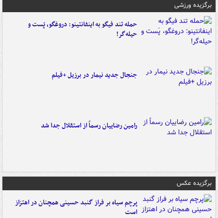
برگزیده ورزشی
حمله تند فیگو به اینفانتینو: دروغگو، پَست‌ و
حیله‌گر!
جنجال جدید نیمار در برزیل +فیلم
رامین رضاییان رسماً از استقلال جدا شد
برگزیده عکس
پرچم سیاه بر فراز گنبد حسینی همچنان در اهتزاز
است