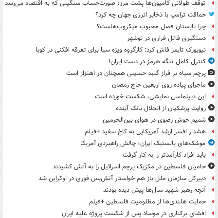
توقف طولانی کامیون‌ها پشت مرز؛ صورت‌حساب سنگینی که به اقتصاد می‌رسد
حماقت ترامپ با ذخایر انرژی جهان چه کرد؟
چرا تابستان فصل محبوب میکروب‌هاست؟
دستگیری قاتل فراری در نوشهر
نیویورک تایمز فاش کرد: کارگروه ویژه سیا برای تفرقه افکنی در کوبا
کنترل کامل تنگه هرمز در دست ایران!
پرچم سیاه بر فراز گنبد حسینی همچنان در اهتزاز است
ماجرای پیاده روی اربعین حاج رمضان
این دیپلماسی نمایشی، شکست خورده است
روایت پزشکیان از انحلال بانک آینده
شمیم خوش رضوی در هوای بین‌الحرمین
هشدار افسر ارشد آمریکایی به کاخ سفید +فیلم
موشک‌های بالستیک ایران؛ چالش راهبردی آمریکا
باید افراد کارآمدتر را به کار گرفت
حامیان فلسطین در مکزیک پرچم اسرائیل را به آتش کشیدند
دبیرکل سازمان ملل باز هم خواستار آتش‌بس فوری در اوکراین شد
آنچه رهبر شهید سال‌ها پیش دیده بودند
حمایت هلندی‌ها از مظلومیت فلسطین +فیلم
افشای برکناری در موساد پس از شکست پروژه علیه ایران