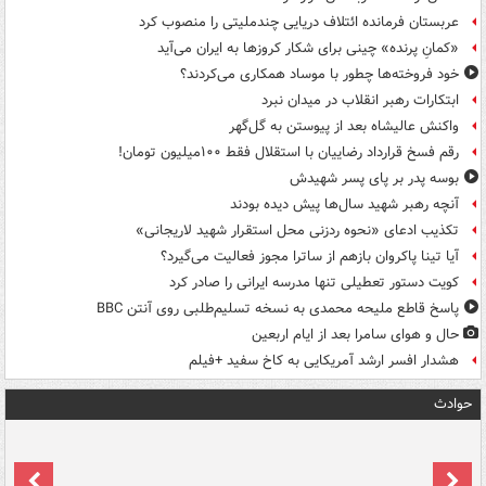
عربستان فرمانده ائتلاف دریایی چندملیتی را منصوب کرد
«کمانِ پرنده» چینی برای شکار کروزها به ایران می‌آید
خود فروخته‌ها چطور با موساد همکاری می‌کردند؟
ابتکارات رهبر انقلاب در میدان نبرد
واکنش عالیشاه بعد از پیوستن به گل‌گهر
رقم فسخ قرارداد رضاییان با استقلال فقط ۱۰۰میلیون تومان!
بوسه‌ پدر بر پای پسر شهیدش
آنچه رهبر شهید سال‌ها پیش دیده بودند
تکذیب ادعای «نحوه ردزنی محل استقرار شهید لاریجانی»
آیا تینا پاکروان بازهم از ساترا مجوز فعالیت می‌گیرد؟
کویت دستور تعطیلی تنها مدرسه ایرانی را صادر کرد
پاسخ قاطع ملیحه محمدی به نسخه تسلیم‌طلبی روی آنتن BBC
حال و هوای سامرا بعد از ایام اربعین
هشدار افسر ارشد آمریکایی به کاخ سفید +فیلم
حوادث