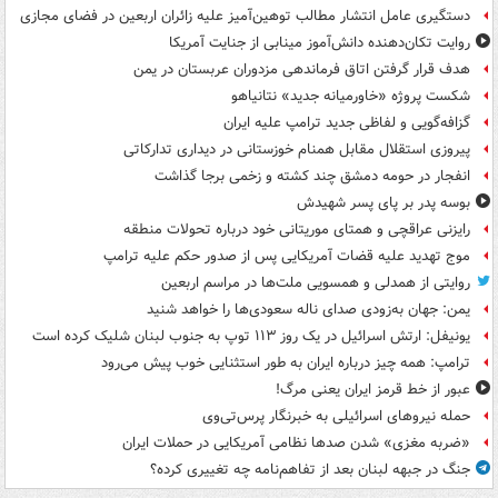
دستگیری عامل انتشار مطالب توهین‌آمیز علیه زائران اربعین در فضای مجازی
روایت تکان‌دهنده دانش‌آموز مینابی از جنایت آمریکا
هدف قرار گرفتن اتاق‌ فرماندهی مزدوران عربستان در یمن
شکست پروژه «خاورمیانه جدید» نتانیاهو
گزافه‌گویی و لفاظی جدید ترامپ علیه ایران
پیروزی استقلال مقابل همنام خوزستانی در دیداری تدارکاتی
انفجار در حومه دمشق چند کشته و زخمی برجا گذاشت
بوسه‌ پدر بر پای پسر شهیدش
رایزنی عراقچی و همتای موریتانی خود درباره تحولات منطقه
موج تهدید علیه قضات آمریکایی پس از صدور حکم علیه ترامپ
روایتی از همدلی و همسویی ملت‌ها در مراسم اربعین
یمن: جهان به‌زودی صدای ناله سعودی‌ها را خواهد شنید
یونیفل: ارتش اسرائیل در یک روز ۱۱۳ توپ به جنوب لبنان شلیک کرده است
ترامپ: همه چیز درباره ایران به طور استثنایی خوب پیش می‌رود
عبور از خط قرمز ایران یعنی مرگ!
حمله نیروهای اسرائیلی به خبرنگار پرس‌تی‌وی
«ضربه مغزی» شدن صدها نظامی آمریکایی در حملات ایران
جنگ در جبهه لبنان بعد از تفاهم‌نامه چه تغییری کرده؟