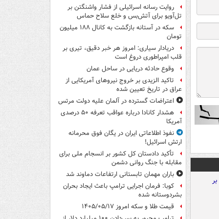
روایت رسانه اسرائیلی از فشار واشنگتن بر
تل‌آویو برای آتش‌بس و خلع سلاح حماس
سکه در آستانه بازگشت به کانال ۱۸۸ میلیون
تومان
دریادار سیاری: امروز هر خبر دقیق، تیری بر
قلب امپراطوری دروغ است
وقوع حادثه دریایی در ساحل عمان
تاکید الزیدی بر خروج نیروهای آمریکایی از
عراق در تاریخ تعیین شده
اعتراضات گسترده در آلمان علیه دولت مرتس
هشدار کانادا درباره عواقب تعرفه ۵۰ درصدی
آمریکا
نفوذ اطلاعاتی ایران در یگان فوق محرمانه
ارتش اسرائیل!
تأکید دادستان کل کشور بر انسجام ملی برای
مقابله با جنگ روانی دشمن
باران مهمان تابستانی ارتفاعات دماوند شد
کوبا: فرمان اجرایی ترامپ باعث ایجاد بحران
بشردوستانه شده
قیمت طلا و سکه امروز ۱۴۰۵/۰۵/۱۷
ترامپ مجبور به پس‌دادن ۱۰۰ میلیارد دلار از