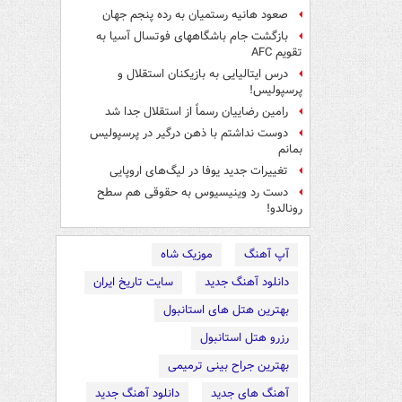
صعود هانیه رستمیان به رده پنجم جهان
بازگشت جام باشگاههای فوتسال آسیا به
تقویم AFC
درس ایتالیایی‌ به بازیکنان استقلال و
پرسپولیس!
رامین رضاییان رسماً از استقلال جدا شد
دوست نداشتم با ذهن درگیر در پرسپولیس
بمانم
تغییرات جدید یوفا در لیگ‌های اروپایی
دست رد وینیسیوس به حقوقی هم سطح
رونالدو!
آپ آهنگ
موزیک شاه
دانلود آهنگ جدید
سایت تاریخ ایران
بهترین هتل های استانبول
رزرو هتل استانبول
بهترین جراح بینی ترمیمی
آهنگ های جدید
دانلود آهنگ جدید