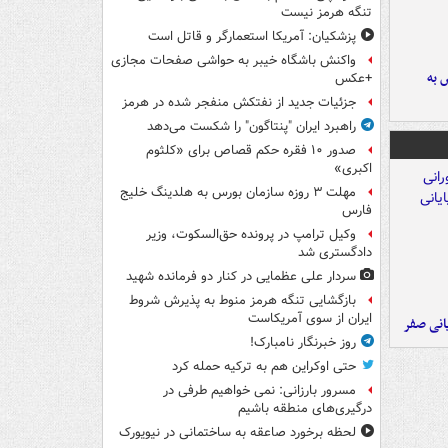
تنگه هرمز نیست
پزشکیان: آمریکا استعمارگر و قاتل است
واکنش باشگاه خیبر به حواشی صفحات مجازی
 به
+عکس
جزئیات جدید از نفتکش منفجر شده در هرمز
راهبرد ایران "پنتاگون" را شکست می‌دهد
صدور ۱۰ فقره حکم قصاص برای «کلثوم
اکبری»
مهلت ۳ روزه سازمان بورس به هلدینگ خلیج
فارس
وکیل ترامپ در پرونده حق‌السکوت، وزیر
دادگستری شد
سردار علی عظمایی در کنار دو فرمانده شهید
بازگشایی تنگه هرمز منوط به پذیرش شروط
ایران از سوی آمریکاست
یانی صفر
روز خبرنگار نامبارک!
حتی اوکراین هم به ترکیه حمله کرد
مسرور بارزانی: نمی خواهیم طرفی در
درگیری‌های منطقه باشیم
لحظه برخورد صاعقه به ساختمانی در نیویورک