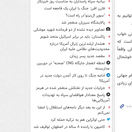
بیانیه سپاه پاسداران به مناسبت روز خبرنگار
فارن افرز: جنگ با ایران یک فاجعه است
انیم به
"سوپر ال‌نینو"در راه است؟
پالایشگاه سیزران منفجر شد
تصاویر دیده‌ نشده از دو فرمانده شهید موشکی
تی خواب
پاکستان: باید در برابر اسرائیل متحد شویم
است که
هشدار ارشدترین ژنرال آمریکا درباره
 واقعاً
محدودیت‌های نظامی علیه ایران
مقصد جدید پسر زیدان
 خوشحال
لحظه انفجار جایگاه CNG "صحنه" در دوربین
مداربسته
م جهانی
ادامه جنگ تا روی کار آمدن دولت جدید در
آمریکا!
ای زیادی
جزئیات جدید از نفتکش منفجر شده در هرمز
پاسخ معنادار هوافضای سپاه به تهدیدات
آمریکایی‌ها
از این به بعد دیگر نامه‌های استقلال را امضا
نمی‌کنم
حتی اوکراین هم به ترکیه حمله کرد
کامیون با راننده ۸ ساله در اصفهان توقیف شد