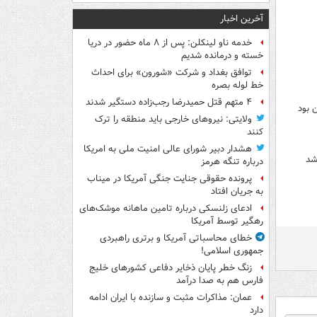
آخرین اخبار
خدمه ناو لینکلن: پس از ۸ ماه حضور در دریا
خسته و درمانده‌ شدیم
توافق بغداد و شرکت «شورون» برای احداث
خط لوله بصره
۴ متهم قتل حمیدرضا رجب‌زاده دستگیر شدند
 بود
ولایتی: نیروهای خارجی باید منطقه را ترک
کنند
هشدار دبیر شورای عالی امنیت ملی به امریکا
شد
درباره تنگه هرمز
پرونده حقوقی جنایت جنگی آمریکا در میناب
به جریان افتاد
ادعای زلنسکی درباره تامین ماهانه موشک‌های
رهگیر توسط آمریکا
خطای محاسباتی آمریکا و برتری راهبردی
جمهوری اسلامی!
زنگ خطر پایان ذخایر دفاعی کشورهای خلیج
فارس هم به صدا درآمد
عمان: مذاکرات مثبت و سازنده با ایران ادامه
دارد