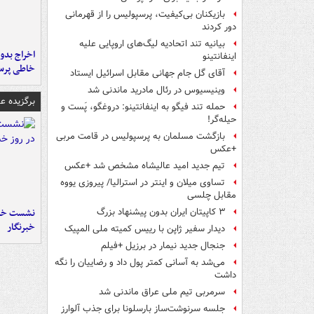
بازیکنان بی‌کیفیت، پرسپولیس را از قهرمانی
دور کردند
بیانیه تند اتحادیه لیگ‌های اروپایی علیه
اخراج بدون
اینفانتینو
خاطی پرس
آقای گل جام جهانی مقابل اسرائیل ایستاد
وینیسیوس در رئال مادرید ماندنی شد
برگزیده 
حمله تند فیگو به اینفانتینو: دروغگو، پَست‌ و
حیله‌گر!
بازگشت مسلمان به پرسپولیس در قامت مربی
+عکس
تیم جدید امید عالیشاه مشخص شد +عکس
تساوی میلان و اینتر در استرالیا/ پیروزی یووه
مقابل چلسی
نشست خبر
۳ کاپیتان ایران بدون پیشنهاد بزرگ
خبرنگار
دیدار سفیر ژاپن با رییس کمیته ملی المپیک
جنجال جدید نیمار در برزیل +فیلم
می‌شد به آسانی کمتر پول داد و رضاییان را نگه
داشت
سرمربی تیم ملی عراق ماندنی شد
جلسه سرنوشت‌ساز بارسلونا برای جذب آلوارز