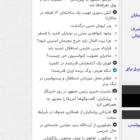
پول تعرفه‌ها شد
آتش سوزی مهیب یک ساختمان ۱۲ طبقه در
اران
جاکارتا
پدر لیونل مسی درگذشت
وجود شواهدی مبنی بر بمباران لامرد با فسفر
چرا بیت المال باید خرج مجرمان امنیتی شود؟
قرارداد مربی خارجی استقلال تمدید شد
ماجرای تصویب کنوانسیون خزر چیست؟
فوران یک آتشفشان قدرتمند در کلمبیا
 برق برای
تنگه هرمز، برگ برنده ایران قدرتمند!
اعلام محل میزبانی استقلال و پرسپولیس در
لیگ برتر
نشست خبری رئیس جمهور در روز خبرنگار
پزشکیان: گفت‌وگوها آمریکا را مجبور به
همراهی کرد
قدردانی پزشکیان از همکاری صنوف در شرایط
سخت
تصاویری از آیت‌الله سید مجتبی خامنه‌ای در
حال تدریس
عراقچی: تفاهم با عمان به‌معنی بازگشایی