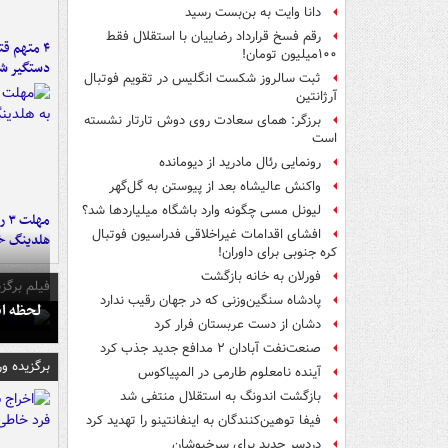
دانا وایت به بن‌بست رسید
رقم فسخ قرارداد رضاییان با استقلال فقط
۴ متهم ق
۱۰۰میلیون تومان!
دستگیر ش
ثبت سالروز شکست انگلیس در تقویم فوتبال
آرژانتین
برزگر: همای سعادت روی دوش تارتار نشسته
است
رونمایی رئال مادرید از دیومانده
واکنش عالیشاه بعد از پیوستن به گل‌گهر
لیونل مسی چگونه وارد باشگاه میلیاردها شد؟
مه
افشای اقدامات غیراخلاقی فدراسیون فوتبال
هلدینگ خ
کره جنوبی برای داوران!
فورلان به خانه بازگشت
فیلم برگزی
پادشاه سنگین‌وزنی که در جهان رقیب ندارد
لحظه انفجار جایگاه
دشان از دست عربستان فرار کرد
صنعت‌نفت آبادان ۲ مدافع جدید جذب کرد
برگزیده و
آینده نامعلوم طارمی در المپیاکوس
بازگشت اندونگ به استقلال منتفی شد
فیفا توهین‌کنندگان به اینفانتینو را تهدید کرد
دردسر جدید برای سرخپوشان