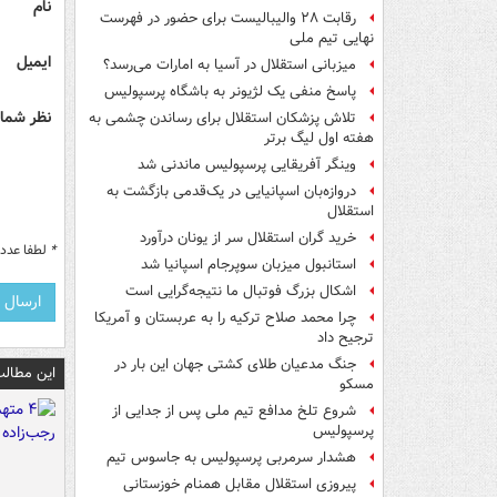
نام
رقابت ۲۸ والیبالیست برای حضور در فهرست
نهایی تیم ملی
ایمیل
میزبانی استقلال در آسیا به امارات می‌رسد؟
پاسخ منفی یک لژیونر به باشگاه پرسپولیس
نظر شما 
تلاش پزشکان استقلال برای رساندن چشمی به
هفته اول لیگ برتر
وینگر آفریقایی پرسپولیس ماندنی شد
دروازه‌بان اسپانیایی در یک‌قدمی بازگشت به
استقلال
خرید گران استقلال سر از یونان درآورد
*
لطفا عدد م
استانبول میزبان سوپرجام اسپانیا شد
اشکال بزرگ فوتبال ما نتیجه‌گرایی است
چرا محمد صلاح ترکیه را به عربستان و آمریکا
ترجیح داد
جنگ مدعیان طلای کشتی جهان این بار در
این مطالب
مسکو
شروع تلخ مدافع تیم ملی پس از جدایی از
پرسپولیس
هشدار سرمربی پرسپولیس به جاسوس تیم
پیروزی استقلال مقابل همنام خوزستانی