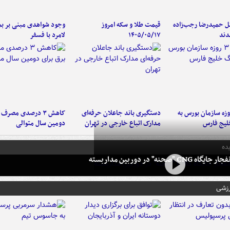
تل حمیدرضا رجب‌زاده
قیمت طلا و سکه امروز
وجود شواهدی مبنی بر بمب
دند
۱۴۰۵/۰۵/۱۷
لامرد با فسفر
لت ۳ روزه سازمان بورس به
دستگیری باند جاعلان حرفه‌ای
کاهش ۳ درصدی مصرف
لیج فارس
مدارک اتباع خارجی در تهران
دومین سال متوالی
ده
 CNG "صحنه" در دوربین مداربسته
رزشی