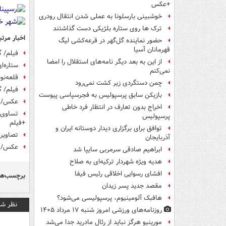
+عکس
خوشبینی بارسلونا به عملی شدن انتقال رودری
ترک ها روی ستاره بلژیکی دست گذاشتند
اخبار مرتب
حضور نماینده گل‌گهر در قرعه‌کشی لیگ
قهرمانان آسیا
فیلم/ گ
از این به بعد دیگر نامه‌های استقلال را امضا
ستاره‌ا
نمی‌کنم
قلعه‌نو
چمن دستگردی زیر کشت نمی‌رود
فیلم/ گ
بازیکن سابق پرسپولیس به فجرسپاسی پیوست
عکس/ جا
اخراج بدون تعارف در انتظار فرد خاطی
تساوی ا
پرسپولیس
+فیلم
توافق برای برگزاری دیدار دوستانه ایران و
تصاویری
آذربایجان
عکس/ آم
ابراهیم صادقی سرمربی سایپا شد
هدیه ویژه شهردار ترکیه‌ای به صلاح
افشای رسوایی اخلاقی رئیس فیفا
برچسب‌ها
مقصد جدید پسر زیدان
هافبک آلومینیوم، پرسپولیسی می‌شود؟
نظر شم
روزنامه‌های ورزشی امروز ‌شنبه ۱۷ مرداد ۱۴۰۵
مورینیو هرگز نباید از رئال مادرید جدا می‌شد