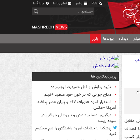
RSS
آرشیو
تماس با ما
دربارهٔ ما
MASHREGH
NEWS
یلم
دیدگاه
پیوندها
بازار
اپ
پربازدیدترین ها
تأیید ربایش و قتل حمیدرضا رجب‌زاده
مداح جوانی که در خون خود غلطید +فیلم
استقرار انبوه «دی‌اف‑۱۷» و پایان عصر پدافند
آمریکا +عکس
درگیری اعضای داعش و نیروهای جولانی در
فوتبال نیوزیلند که در تساوی ۲ - ۲ تیمش مقابل
سیده زینب
با اهداف
پزشکیان: جنایات امروز واشنگتن را هم محکوم
کنید
 امتیاز کسب