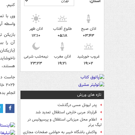
استان:
کنیم.
وی با تم
واسطه آن
اذان صبح
طلوع آفتاب
اذان ظهر
بازیکن ت
۱۲:۱۰
۰۵:۱۸
۰۳:۴۳
آن را ب
(بازیکنا
غروب خورشید
اذان مغرب
نیمه‌شب شرعی
ناخوشاین
۲۳:۲۳
۱۹:۲۱
۱۹:۰۲
هستند، ام
جاست درب
۲۰۲۶
انجام بده
تازه های ورزش
پدر لیونل مسی درگذشت
قرارداد مربی خارجی استقلال تمدید شد
اعلام محل میزبانی استقلال و پرسپولیس در
لیگ برتر
واکنش باشگاه خیبر به حواشی صفحات مجازی