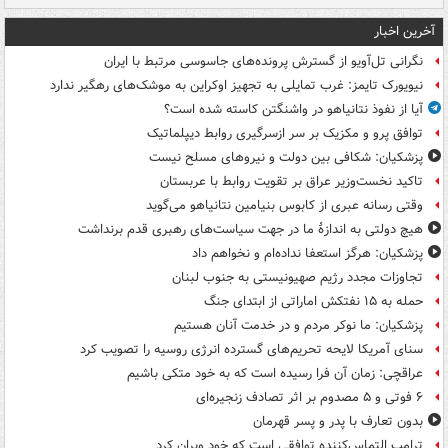
آخرین اخبار
نگرانی تل‌آویو از گسترش پرونده‌های جاسوسی مرتبط با ایران
نیویورک تایمز: غرب تمایلی به تجهیز اوکراین به موشک‌های رهگیر ندارد
آیا از نفوذ نتانیاهو در واشنگتن کاسته شده است؟
توافق پرو و مکزیک بر سر ازسرگیری روابط دیپلماتیک
پزشکیان: شکافی بین دولت و نیروهای مسلح نیست
تاکید نخست‌وزیر عراق بر تقویت روابط با عربستان
وقتی رسانه عبری از کابوس بنیامین نتانیاهو می‌گوید
هیچ دولتی به اندازۀ ما در جهت سیاست‌های رهبری قدم برنداشت
پزشکیان: هرگز استعفا نداده‌ام و نخواهم داد
تجاوزات مجدد رژیم صهیونیستی به جنوب لبنان
حمله به ۱۵ نفتکش‌ اماراتی از ابتدای جنگ
پزشکیان: ما نوکر مردم و در خدمت آنان هستیم
سنای آمریکا لایحه تحریم‌های گسترده انرژی روسیه را تصویب کرد
عراقچی: زمان آن فرا رسیده است که به خود متکی باشیم
۶ فوتی و ۵ مصدوم بر اثر تصادف زنجیره‌ای
بدون تعارف با پدر و پسر قهرمان
ترامپ التماس‌کننده توافقی است که خود ویران کرد