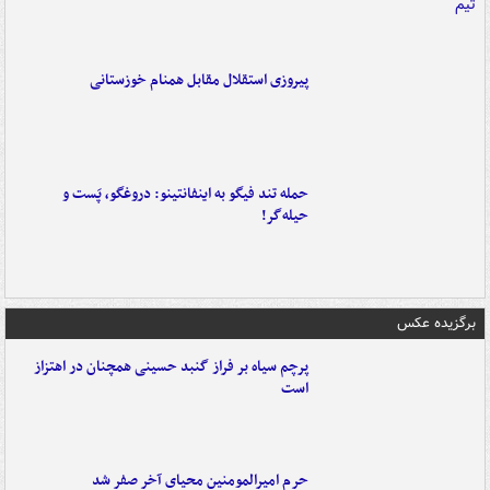
پیروزی استقلال مقابل همنام خوزستانی
حمله تند فیگو به اینفانتینو: دروغگو، پَست‌ و
حیله‌گر!
برگزیده عکس
پرچم سیاه بر فراز گنبد حسینی همچنان در اهتزاز
است
حرم امیرالمومنین محیای آخر صفر شد