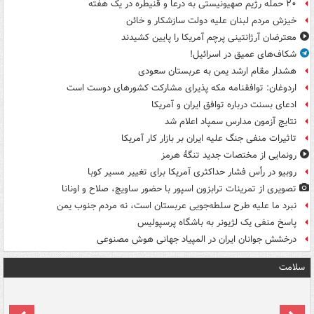
۲۰ حمله رژیم صهیونیستی به درعا و قنیطره در یک هفته
خیزش مردم لبنان علیه دولت سازشکار و خائن
معترضان آرژانتینی پرچم آمریکا را پایین کشیدند
شکاف‌های عمیق در اسرائیل!
هشدار مقام ارشد یمن به عربستان سعودی
اردوغان: توافقنامه مکه پذیرای مشارکت کشورهای دوست است
ادعای بسنت درباره توافق ایران و آمریکا
نتایج آزمون مدارس سمپاد اعلام شد
تاثیرات منفی جنگ علیه ایران بر بازار کار آمریکا
رونمایی از مختصات جدید تنگۀ هرمز
روبیو در رأس فشار حداکثری آمریکا برای تغییر مسیر کوبا
تصویری از تمرینات ترابزون اسپور با حضور ساویچ، صلاح و اونانا
نبرد ما علیه طرح سلطه‌جویی عربستان است، نه مردم جنوب یمن
پاسخ منفی یک لژیونر به باشگاه پرسپولیس
درخشش جوانان ایران در المپیاد جهانی هوش مصنوعی
سلامت
ت