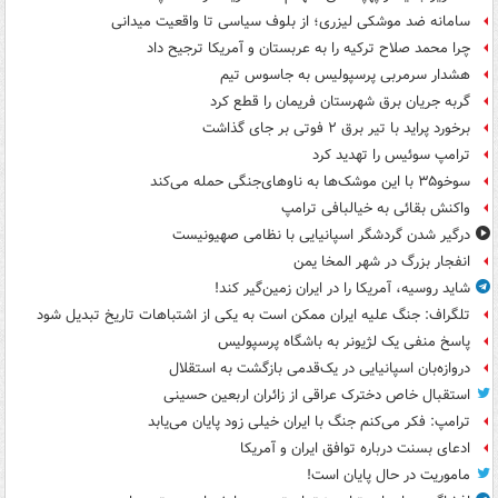
سامانه ضد موشکی لیزری؛ از بلوف سیاسی تا واقعیت میدانی
چرا محمد صلاح ترکیه را به عربستان و آمریکا ترجیح داد
هشدار سرمربی پرسپولیس به جاسوس تیم
گربه جریان برق شهرستان فریمان را قطع کرد
برخورد پراید با تیر برق ۲ فوتی بر جای گذاشت
ترامپ سوئیس را تهدید کرد
سوخو۳۵ با این موشک‌ها به ناوهای‌جنگی حمله می‌کند
واکنش بقائی به خیالبافی ترامپ
درگیر شدن گردشگر اسپانیایی با نظامی صهیونیست
انفجار بزرگ در شهر المخا یمن
شاید روسیه، آمریکا را در ایران زمین‌گیر کند!
تلگراف: جنگ علیه ایران ممکن است به یکی از اشتباهات تاریخ تبدیل شود
پاسخ منفی یک لژیونر به باشگاه پرسپولیس
دروازه‌بان اسپانیایی در یک‌قدمی بازگشت به استقلال
استقبال خاص دخترک عراقی از زائران اربعین حسینی
ترامپ: فکر می‌کنم جنگ با ایران خیلی زود پایان می‌یابد
ادعای بسنت درباره توافق ایران و آمریکا
ماموریت در حال پایان است!