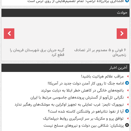
افشاگری برادرزاده ترامپ: تمام تصمیم‌هایش از روی ترس است
حوادث
۶ فوتی و ۵ مصدوم بر اثر تصادف
گربه جریان برق شهرستان فریمان را
رگ
زنجیره‌ای
قطع کرد
آخرین اخبار
مراقب علائم هپاتیت باشید!
ادامه جنگ تا روی کار آمدن دولت جدید در آمریکا!
باغچه‌های خانگی در کاهش خطر ابتلا به دیابت موثرند
نگرانی تل‌آویو از گسترش پرونده‌های جاسوسی مرتبط با ایران
نیویورک تایمز: غرب تمایلی به تجهیز اوکراین به موشک‌های رهگیر ندارد
آیا از نفوذ نتانیاهو در واشنگتن کاسته شده است؟
توافق پرو و مکزیک بر سر ازسرگیری روابط دیپلماتیک
پزشکیان: شکافی بین دولت و نیروهای مسلح نیست