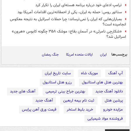
ترامپ ادعای خود درباره برنامه هسته‌ای ایران را تکرار کرد
سناتور روس: حمله به ایران، یکی از احمقانه‌ترین اقدامات آمریکا بود
بمباران‌هایی که ایران را نمی‌ترساند؛ چرا حملات اسرائیل به نتیجه معکوس
انجامیده است؟
«شکارچی نامرئی» در آسمان بقاع؛ موشک ۳۵۸ چگونه کابوس «هرون»
اسرائیل شد؟
برچسب‌ها
ایران
ایالات متحده امریکا
جنگ رمضان
آپ آهنگ
موزیک شاه
سایت تاریخ ایران
بهترین هتل های استانبول
رزرو هتل استانبول
دانلود آهنگ جدید
بهترین جراح بینی ترمیمی
آهنگ های جدید
پرشین هتل
ثبت نام بیمه اربعین
آهنگ جدید
مزایده خودرو
خرید بلیط استخر
قیمت ورق آهن پرایس
فروشنده مواد شیمیایی