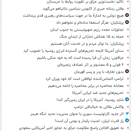
تاکید نخست‌وزیر عراق بر تقویت روابط با عربستان
وقتی رسانه عبری از کابوس بنیامین نتانیاهو می‌گوید
هیچ دولتی به اندازۀ ما در جهت سیاست‌های رهبری قدم برنداشت
پزشکیان: هرگز استعفا نداده‌ام و نخواهم داد
تجاوزات مجدد رژیم صهیونیستی به جنوب لبنان
حمله به ۱۵ نفتکش‌ اماراتی از ابتدای جنگ
پزشکیان: ما نوکر مردم و در خدمت آنان هستیم
سنای آمریکا لایحه تحریم‌های گسترده انرژی روسیه را تصویب کرد
عراقچی: زمان آن فرا رسیده است که به خود متکی باشیم
۶ فوتی و ۵ مصدوم بر اثر تصادف زنجیره‌ای
بدون تعارف با پدر و پسر قهرمان
ترامپ التماس‌کننده توافقی است که خود ویران کرد
معادله محاصره در برابر محاصره را ادامه می‌دهیم
تحریم‌های جدید ضد ایرانی آمریکا
شاید روسیه، آمریکا را در ایران زمین‌گیر کند!
واکنش بقائی به خیالبافی ترامپ
اثر جدید کارتونیست سوری با عنوان مدیریت جدید تنگه هرمز
راز قدرت ایران، امنیت پایدار و بومی آن است!
به تعویق افتادن پاسخ مقاومت عراق به تجاوز اخیر آمریکایی سعودی