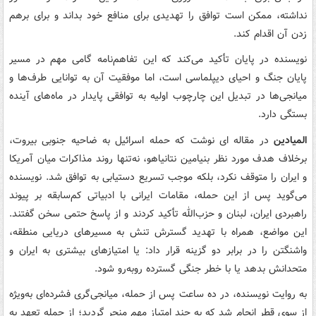
نداشته، ممکن است توافق را تهدیدی برای منافع خود بداند و برای برهم
زدن آن اقدام کند.
نویسنده در پایان تأکید می‌کند که این تفاهم‌نامه گامی مهم در مسیر
پایان جنگ و احیای دیپلماسی است، اما موفقیت آن به توانایی طرف‌ها و
میانجی‌ها در تبدیل این چارچوب اولیه به توافقی پایدار در ماه‌های آینده
بستگی دارد.
المیادین
در مقاله ای نوشت که حمله اسرائیل به ضاحیه جنوبی بیروت،
برخلاف هدف مورد نظر بنیامین نتانیاهو، نه‌تنها روند مذاکرات میان آمریکا
و ایران را متوقف نکرد، بلکه موجب تسریع دستیابی به توافق شد. نویسنده
می‌گوید پس از این حمله، مقامات ایرانی با ادبیاتی کم‌سابقه بر پیوند
راهبردی ایران، لبنان و حزب‌الله تأکید کردند و از پاسخ حتمی سخن گفتند.
این مواضع، همراه با تهدید گسترش تنش به مسیرهای دریایی منطقه،
واشنگتن را در برابر دو گزینه قرار داد: یا امتیازهای بیشتری به ایران و
متحدانش بدهد یا با خطر جنگی گسترده روبه‌رو شود.
به روایت نویسنده، در ده ساعت پس از حمله، میانجی‌گری فشرده‌ای به‌ویژه
از سوی قطر انجام شد که به چند امتیاز مهم منجر گردید؛ از جمله تعهد به