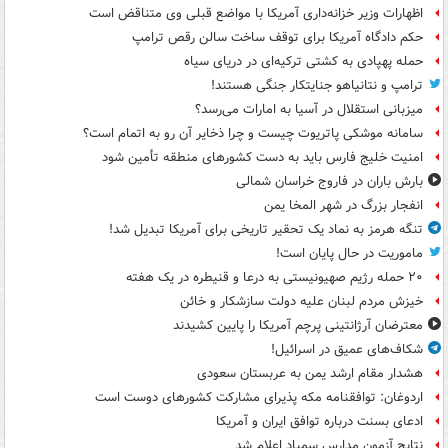
اظهارات وزیر خزانه‌داری آمریکا با مواضع قبلی وی متناقض است
حکم دادگاه آمریکا برای توقف ساخت سالن رقص ترامپ
حمله پهپادی به کشتی ترکیه‌ای در دریای سیاه
ترامپ و نتانیاهو جنایتکار جنگی هستند!
میزبانی استقلال در آسیا به امارات می‌رسد؟
سامانه موشکی پاتریوت چیست و چرا ذخایر آن رو به اتمام است؟
امنیت خلیج فارس باید به دست کشورهای منطقه تأمین شود
بارش باران در فاروج خراسان شمالی
انفجار بزرگ در شهر المخا یمن
تنگه هرمز به نماد یک تحقیر تاریخی برای آمریکا تبدیل شد!
ماموریت در حال پایان است!
۲۰ حمله رژیم صهیونیستی به درعا و قنیطره در یک هفته
خیزش مردم لبنان علیه دولت سازشکار و خائن
معترضان آرژانتینی پرچم آمریکا را پایین کشیدند
شکاف‌های عمیق در اسرائیل!
هشدار مقام ارشد یمن به عربستان سعودی
اردوغان: توافقنامه مکه پذیرای مشارکت کشورهای دوست است
ادعای بسنت درباره توافق ایران و آمریکا
نتایج آزمون مدارس سمپاد اعلام شد