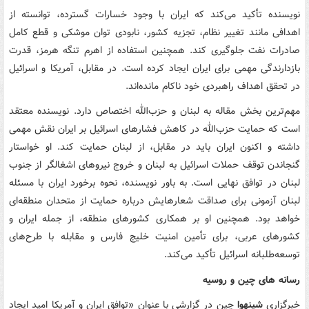
نویسنده تأکید می‌کند که ایران با وجود خسارات گسترده، توانسته از
اهدافی مانند تغییر نظام، تجزیه کشور، نابودی توان موشکی و قطع کامل
صادرات نفت جلوگیری کند. همچنین استفاده از اهرم تنگه هرمز، قدرت
بازدارندگی مهمی برای ایران ایجاد کرده است. در مقابل، آمریکا و اسرائیل
در تحقق اهداف راهبردی خود ناکام مانده‌اند.
مهم‌ترین بخش مقاله به لبنان و حزب‌الله اختصاص دارد. نویسنده معتقد
است که حمایت حزب‌الله در کاهش فشارهای اسرائیل بر ایران نقش مهمی
داشته و اکنون ایران باید در مقابل، از لبنان حمایت کند. او خواستار
گنجاندن توقف حملات اسرائیل به لبنان و خروج نیروهای اشغالگر از جنوب
لبنان در توافق نهایی است. به باور نویسنده، نحوه برخورد ایران با مسئله
لبنان آزمونی برای صداقت شعارهایش درباره حمایت از متحدان منطقه‌ای
خواهد بود. همچنین او بر همکاری کشورهای منطقه، از جمله ایران و
کشورهای عربی، برای تأمین امنیت خلیج فارس و مقابله با طرح‌های
توسعه‌طلبانه اسرائیل تأکید می‌کند.
رسانه های چین و روسیه
خبرگزاری
شینهوا
چین در گزارشی با عنوان «توافق ایران و آمریکا امید ایجاد