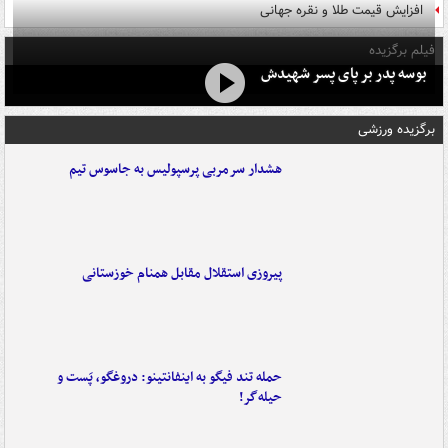
افزایش قیمت طلا و نقره جهانی
فیلم برگزیده
بوسه‌ پدر بر پای پسر شهیدش
برگزیده ورزشی
هشدار سرمربی پرسپولیس به جاسوس تیم
پیروزی استقلال مقابل همنام خوزستانی
حمله تند فیگو به اینفانتینو: دروغگو، پَست‌ و
حیله‌گر!