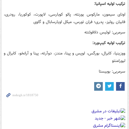
ترکیب اولیه اسپانیا:
اونای سیمون، مارکوس یورنته، پائو کوبارسی، لاپورت، کوکوریا، رودری،
فابیان روئیز، پدری؛ فران تورس، میکل اویارسابال و گاوی
سرمربی: لوئیس دلافوئنته
ترکیب اولیه کیپ‌ورد:
ووزینیا، کابرال، بورگس، لوپس و پینا، مندز، دوآرته، پینا و آرانخو، کابرال و
لیورامنتو
سرمربی: بوبیستا