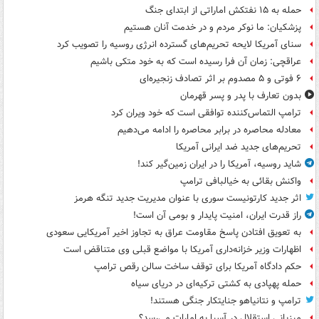
حمله به ۱۵ نفتکش‌ اماراتی از ابتدای جنگ
پزشکیان: ما نوکر مردم و در خدمت آنان هستیم
سنای آمریکا لایحه تحریم‌های گسترده انرژی روسیه را تصویب کرد
عراقچی: زمان آن فرا رسیده است که به خود متکی باشیم
۶ فوتی و ۵ مصدوم بر اثر تصادف زنجیره‌ای
بدون تعارف با پدر و پسر قهرمان
ترامپ التماس‌کننده توافقی است که خود ویران کرد
معادله محاصره در برابر محاصره را ادامه می‌دهیم
تحریم‌های جدید ضد ایرانی آمریکا
شاید روسیه، آمریکا را در ایران زمین‌گیر کند!
واکنش بقائی به خیالبافی ترامپ
اثر جدید کارتونیست سوری با عنوان مدیریت جدید تنگه هرمز
راز قدرت ایران، امنیت پایدار و بومی آن است!
به تعویق افتادن پاسخ مقاومت عراق به تجاوز اخیر آمریکایی سعودی
اظهارات وزیر خزانه‌داری آمریکا با مواضع قبلی وی متناقض است
حکم دادگاه آمریکا برای توقف ساخت سالن رقص ترامپ
حمله پهپادی به کشتی ترکیه‌ای در دریای سیاه
ترامپ و نتانیاهو جنایتکار جنگی هستند!
میزبانی استقلال در آسیا به امارات می‌رسد؟