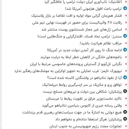
آتلانتیک: تاب‌آوری ایران دولت ترامپ را غافلگیر کرد
ترامپ باعث افول هژمونی آمریکا شد!
فشار هم‌زمان گرانی مواد اولیه و افت تقاضا بر بازار پلاستیک
رقابت ۲۸ والیبالیست برای حضور در فهرست نهایی تیم ملی
اسامی ژل‌های غیر مجاز شستشوی پوست منتشر شد
سندرز: ترامپ نماد فساد، اقتدارگرایی و جنگ‌طلبی است!
مراقب علائم هپاتیت باشید!
ادامه جنگ تا روی کار آمدن دولت جدید در آمریکا!
باغچه‌های خانگی در کاهش خطر ابتلا به دیابت موثرند
نگرانی تل‌آویو از گسترش پرونده‌های جاسوسی مرتبط با ایران
نیویورک تایمز: غرب تمایلی به تجهیز اوکراین به موشک‌های رهگیر ندارد
آیا از نفوذ نتانیاهو در واشنگتن کاسته شده است؟
توافق پرو و مکزیک بر سر ازسرگیری روابط دیپلماتیک
پزشکیان: شکافی بین دولت و نیروهای مسلح نیست
تاکید نخست‌وزیر عراق بر تقویت روابط با عربستان
وقتی رسانه عبری از کابوس بنیامین نتانیاهو می‌گوید
هیچ دولتی به اندازۀ ما در جهت سیاست‌های رهبری قدم برنداشت
پزشکیان: هرگز استعفا نداده‌ام و نخواهم داد
تجاوزات مجدد رژیم صهیونیستی به جنوب لبنان