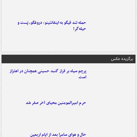
حمله تند فیگو به اینفانتینو: دروغگو، پَست‌ و
حیله‌گر!
برگزیده عکس
پرچم سیاه بر فراز گنبد حسینی همچنان در اهتزاز
است
حرم امیرالمومنین محیای آخر صفر شد
حال و هوای سامرا بعد از ایام اربعین