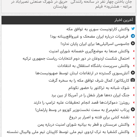
جان باختن چهار نفر در سانحه رانندگی
حریق در شهرک صنعتی نصیرآباد در
حر
مراغه - هشترود+ فیلم
بهارستان
فی
آخرین اخبار
واکنش کارتونیست سوری به توافق مکه
فرضیات درباره ایران مضحک و غیرواقع‌بینانه بود!
جاسوسی اسرائیلی‌ها برای ایران پایان ندارد!
واکنش صنعا به موضع‌گیری خصمانه شورای امنیت
احتمال شکست اردوغان در دور دوم انتخابات ریاست جمهوری ترکیه
واکنش سرپرست باشگاه استقلال به انتقادات
آتش‌سوزی گسترده در ارتفاعات لبنان توسط صهیونیست‌ها
کاریکاتور/ کمال شرف توافق مکه را به سخره گرفت
شوک شبانه به تراکتور با حضور نکونام
جنگ ایران ده‌ها هزار شغل را در آمریکا از بین برد
رویترز: دموکرات‌ها قصد انجام تحقیقات علیه ترامپ را دارند
پرتاب تخم‌مرغ به سمت نخست‌وزیر کوزوو در وسط پارلمان!
نقشه کشی برای فتنه و اصرار بر دروغ
واکنش عربستان و قطر به بیانیه شورای امنیت درباره یمن
واکنش کشفیا به ترک اردوی تیم ملی توسط کاپیتان تیم ملی والیبال نشسته