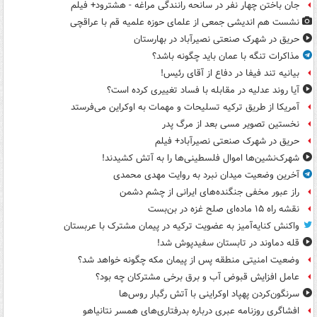
جان باختن چهار نفر در سانحه رانندگی مراغه - هشترود+ فیلم
نشست هم اندیشی جمعی از علمای حوزه علمیه قم با عراقچی
حریق در شهرک صنعتی نصیرآباد در بهارستان
مذاکرات تنگه با عمان باید چگونه باشد؟
بیانیه تند فیفا در دفاع از آقای رئیس!
آیا روند عدلیه در مقابله با فساد تغییری کرده است؟
آمریکا از طریق ترکیه تسلیحات و مهمات به اوکراین می‌فرستد
نخستین تصویر مسی بعد از مرگ پدر
حریق در شهرک صنعتی نصیرآباد+ فیلم
شهرک‌نشین‌ها اموال فلسطینی‌ها را به آتش کشیدند!
آخرین وضعیت میدان نبرد به روایت مهدی محمدی
راز عبور مخفی جنگنده‌های ایرانی از چشم دشمن
نقشه راه ۱۵ ماده‌ای صلح غزه در بن‌بست
واکنش کنایه‌آمیز به عضویت ترکیه در پیمان مشترک با عربستان
قله دماوند در تابستان سفیدپوش شد!
وضعیت امنیتی منطقه پس از پیمان مکه چگونه خواهد شد؟
عامل افزایش قبوض آب و برق برخی مشترکان چه بود؟
سرنگون‌کردن پهپاد اوکراینی با آتش رگبار روس‌ها
افشاگری روزنامه عبری درباره بدرفتاری‌های همسر نتانیاهو