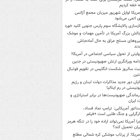
 خفه کردیم
مریکا اوایل شهریور میزبان مجمع آژانس
ی اتمی می‌شود
ازسازی پالایشگاه سوم پارس جنوبی کلید خورد
الش بزرگ آمریکا در تأمین مهمات و موشک
یروهای مسلح عراق به حال آماده‌باش
دند
وایتی از تحول سیاسی اجتماعی در آمریکا!
دامه ویرانگری ارتش صهیونیستی در جنین
بت سالروز شکست انگلیس در تقویم فوتبال
نتین
ایان دور جدید مذاکرات دولت لبنان و رژیم
نیستی در رم ایتالیا
رماندگی صهیونیست‌ها در برابر استراتژی و
 ایران
ناتور آمریکایی: ترامپ نماد فساد،
ارگرایی و جنگ طلبی است +فیلم
را آمریکا نمی‌تواند اراده خود را در تنگه هرمز
یران تحمیل کند؟
مریکا: از پرتاب موشکی کره شمالی مطلع