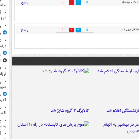
پاسخ
0
0
نطفه
آ
انرژ
ب
پاسخ
0
0
چ
ن
درآم
ر
ا
ث
آرژا
پ
صهیو
د
قدرت
س
ازنشستگی اعلام شد
کالابرگ ۳ گروه شارژ شد
اقتد
چ
به ا
آ