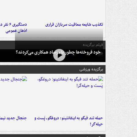
تکذیب شایعه معافیت سربازان فراری
دستگیری 
اذهان عمومی
فیلم برگزیده
خود فروخته‌ها چطور با موساد همکاری می‌کردند؟
برگزیده ورزشی
حمله تند فیگو به اینفانتینو: دروغگو، پَست‌ و
جنجال جدید نیمار
حیله‌گر!