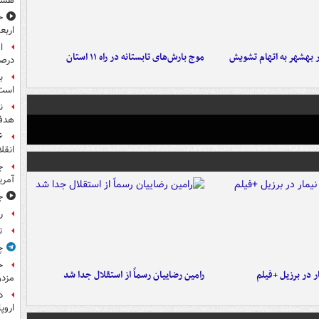
هست
ح
اربع
۶ نفر در بهشهر به اتهام تشویش
موج بارش‌های تابستانه در راه ۱۱ استان
درصد
ب
است
ن
هدف 
انقل
ج
آمری
جا
ر
ت
چ
ح
 در برزیل +فیلم
رامین رضاییان رسماً از استقلال جدا شد
مزدو
د
اروپا