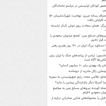
یم
ضور کودکان اوتیسمی در مراسم جاماندگان
ین
اعتراف رسانه عبری: مهاجرت شهرک‌نشینان ۵۰
 افزایش یافت
رزگر: همای سعادت روی دوش تارتار نشسته
یروهای مسلح یمن: تجمع مزدوران سعودی را
قرار دادیم
۶ دستاورد بزرگ ایران در ۱۶۰ روز رهبری رهبر
اب
انسون: ترامپ از پیامدهای جنگ با ایران برای
کایی‌ها آگاه است
ن یک یهودی برابر ۱۰ میلیون انسان؟
ونمایی رئال مادرید از دیومانده
جاوز نظامی مجدد رژیم صهیونیستی به سوریه
را آمریکا دیگر بازدارندگی پیشین را ندارد؟
مله کوبنده نیروهای مسلح یمن به مواضع
ران سعودی +فیلم
لایل ردّ محموله‌های غذایی صادراتی ترکیه از