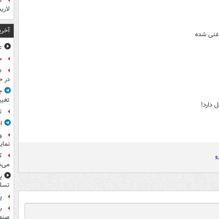
ت
لاری
آخری
 غنی شده
ع
ح
«
در ح
ج
تغیی
 دارد!
ت
ا
و
نمای
ک
و
می‌ش
پ
تسلی
پر
ب
صنعت