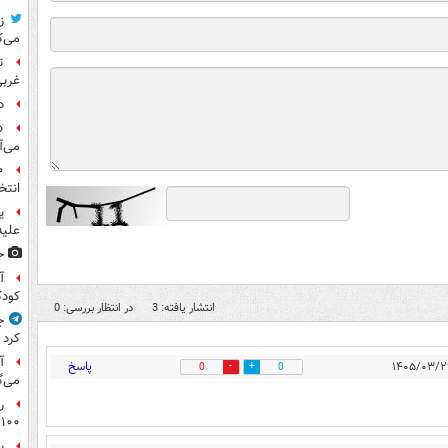
ز
می‌ک
ت
غربی
د
«
می‌آ
انتخ
ی
علیه
ح
آ
کود
انتشار یافته: 3
در انتظار بررسی: 0
ج
کرد
آ
پاسخ
0
0
می‌گ
ر
۱۰۰میلیون تومان!
ی