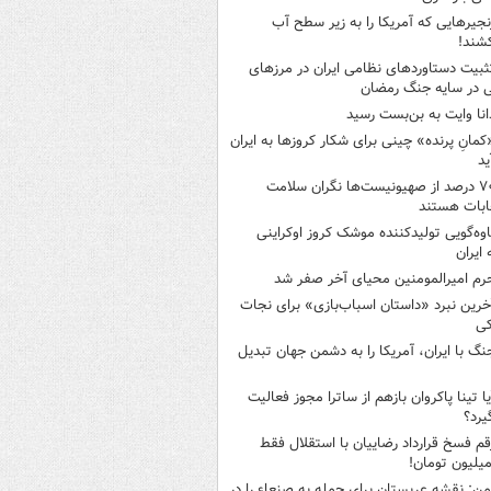
نجیرهایی که آمریکا را به زیر سطح آب
شند!
ثبیت دستاوردهای نظامی ایران در مرزهای
 در سایه جنگ رمضان
انا وایت به بن‌بست رسید
کمانِ پرنده» چینی برای شکار کروزها به ایران
ید
۷۰ درصد از صهیونیست‌ها نگران سلامت
ابات هستند
اوه‌گویی تولیدکننده موشک کروز اوکراینی
 ایران
رم امیرالمومنین محیای آخر صفر شد
خرین نبرد «داستان اسباب‌بازی» برای نجات
کی
نگ با ایران، آمریکا را به دشمن جهان تبدیل
یا تینا پاکروان بازهم از ساترا مجوز فعالیت
یرد؟
قم فسخ قرارداد رضاییان با استقلال فقط
من: نقشه عربستان برای حمله به صنعاء را در