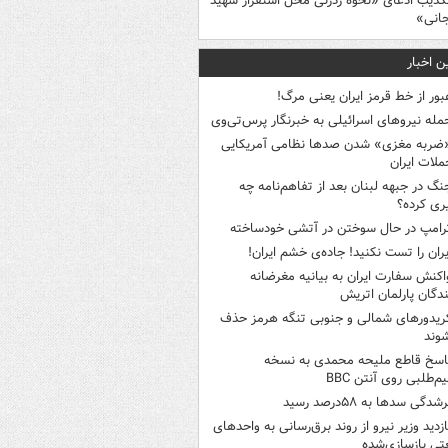
کذیب ادعای «نحوه ردزنی محل استقرار شهید
جانی»
ن اخبار
بور از خط قرمز ایران یعنی مرگ!
مله نیروهای اسرائیلی به خبرنگار پرس‌تی‌وی
ضربه مغزی» شدن صدها نظامی آمریکایی
ملات ایران
نگ در جبهه لبنان بعد از تفاهم‌نامه چه
ری کرده؟
رامپ در حال سوختن در آتشی خودساخته
یران را تست نکنید! جاده‌ی خشم ایران!
اکنش سفارت ایران به بیانیه مغرضانه
ندگان پارلمان اتریش
ریدورهای شمالی و جنوبی تنگه هرمز حذف
وند
اسخ قاطع ملیحه محمدی به نسخه
م‌طلبی روی آنتن BBC
شدگی سدها به ۵۸درصد رسید
ازدید وزیر نیرو از روند برق‌رسانی به واحدهای
ی بازسازی‌شده