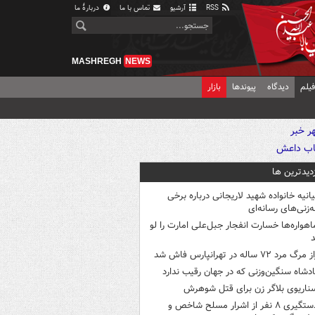
RSS
آرشیو
تماس با ما
دربارهٔ ما
MASHREGH
NEWS
یلم
دیدگاه
پیوندها
بازار
زدیدترین ها
یانیه خانواده شهید لاریجانی درباره برخی
ه‌زنی‌های رسانه‌ای
اهواره‌ها خسارت انفجار جبل‌علی امارت را لو
د
 مرگ مرد ۷۲ ساله در تهرانپارس فاش شد
ادشاه سنگین‌وزنی که در جهان رقیب ندارد
ناریوی بلاگر زن برای قتل شوهرش
دستگیری ۸ نفر از اشرار مسلح شاخص و