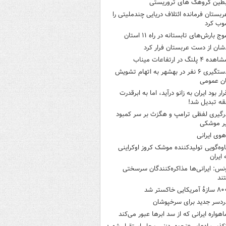
بطین گروهک های تروریستی
ربستان فرمانده ائتلاف دریایی چندملیتی را
وب کرد
وج بارش‌های تابستانه در راه ۱۱ استان
شان از دست عربستان فرار کرد
هده ۴ پلنگ در ارتفاعات میناب
دستگیری ۶ نفر در بهشهر به اتهام تشویش
ن عمومی
رار بود ایران به زانو درآید، اما به ابرقدرت
ه تبدیل شد!
رگیری لفظی ترامپ و هگزث بر سر کمبود
ر موشکی
هوی ایرانی
اوه‌گویی تولیدکننده موشک کروز اوکراینی
 ایران
نس: ایرانی‌ها مذاکره‌کنندگان سرسختی
ند
ازۀ آمریکایی خاکستر شد
ردسر جدید برای سرخپوشان
اهواره ایرانی که از سد ابرها عبور می‌کند