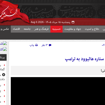
پنجشنبه ۱۵ مرداد ۱۴۰۵ -
Aug 6 2026
ی
دفاع و امنیت
جهاد و مقاومت
حسینیه
فرهنگ و هنر
جامعه
اقتصاد
عکس و ف
۳ نظر
چاپ
پربا
ستاره هالیوود به ترامپ
ب
گمان
تی!
م
دادن
راز
پ
س