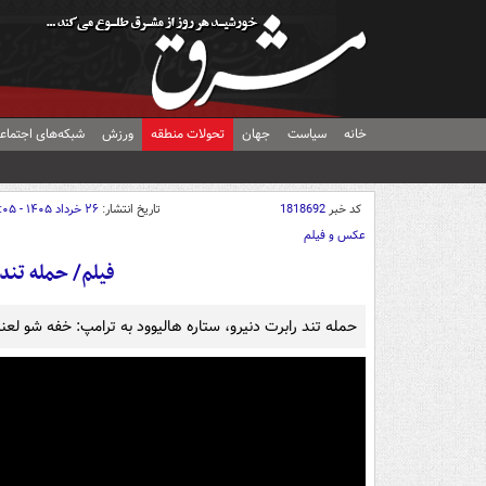
خانه
سیاست
جهان
تحولات منطقه
ورزش
شبکه‌های اجتماع
کد خبر
1818692
تاریخ انتشار:
۲۶ خرداد ۱۴۰۵ - ۰۴:۰۵
عکس و فیلم
فیلم/ حمله تند 
حمله تند رابرت دنیرو، ستاره هالیوود به ترامپ: خفه شو لعن