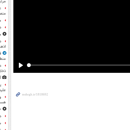
مرت
ع
منص
م
د
مشا
اذها
ق
منطق
د
Play
ذخای
آ
ی
علیه
و
هست
۸۰۰ س
د
م