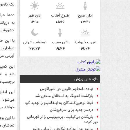
یک دلخوش
اذان صبح
طلوع آفتاب
اذان ظهر
۱۲:۱۰
۰۵:۱۶
۰۳:۴۱
به دریاف
کشورشان ب
غروب خورشید
اذان مغرب
نیمه‌شب شرعی
هواداری 
۲۳:۲۲
۱۹:۲۴
۱۹:۰۴
آیرس مرا
این کمپین
شد و تصا
تازه های ورزش
برچسب‌ها
آینده نامعلوم طارمی در المپیاکوس
بازگشت اندونگ به استقلال منتفی شد
می‌شود و
فیفا توهین‌کنندگان به اینفانتینو را تهدید کرد
خواهد بو
دردسر جدید برای سرخپوشان
بازیکنان بی‌کیفیت، پرسپولیس را از قهرمانی
با این وج
دور کردند
تماشای مس
بیانیه تند اتحادیه لیگ‌های اروپایی علیه