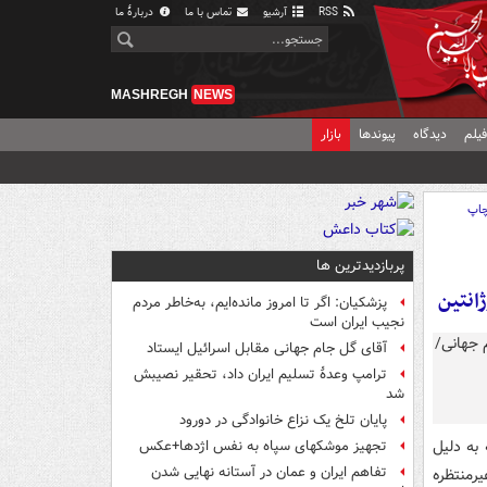
RSS
آرشیو
تماس با ما
دربارهٔ ما
MASHREGH
NEWS
یلم
دیدگاه
پیوندها
بازار
اپ
پربازدیدترین ها
انتین
پزشکیان: اگر تا امروز مانده‌ایم، به‌خاطر مردم
نجیب ایران است
آقای گل جام جهانی مقابل اسرائیل ایستاد
ترامپ وعدۀ تسلیم ایران داد، تحقیر نصیبش
شد
پایان تلخ یک نزاع خانوادگی در دورود
 به دلیل
تجهیز موشکهای سپاه به نفس اژدها+عکس
تفاهم ایران و عمان در آستانه نهایی شدن
رمنتظره