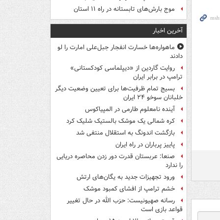
موج بارش‌های تابستانه در راه ۱۱ استان
آخرین اخبار
ماهواره‌ها خسارت انفجار جبل‌علی امارت را لو
دادند
روایت گاردین از «دیپلماسی کودکستانی»
ترامپ در برابر ایران
بسیج تمام ظرفیت‌ها برای تعیین وضعیت دیگر
خلبانان سوخو ۲۴ ایران
آینده نامعلوم طارمی در المپیاکوس
کره شمالی یک موشک بالستیک شلیک کرد
بازگشت اندونگ به استقلال منتفی شد
پاییز پرباران در راه ایران
صنعا: عربستان قدرت دور زدن محاصره دریایی
را ندارد
ورود تجهیزات جدید به یگان‌های ارتش
خشم ترامپ از افشای کمبود موشک
رسانه صهیونیست: حزب الله در حال تغییر
قواعد بازی است