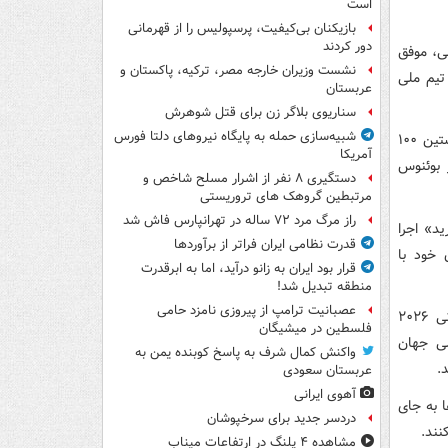
است
بازیکنان بی‌کیفیت، پرسپولیس را از قهرمانی
دور کردند
نی ۲۰۲۶ در آمریکای شمالی، موفق
نشست وزیران خارجه مصر، ترکیه، پاکستان و
تیم ملی
عربستان
سناریوی بلاگر زن برای قتل شوهرش
شبیه‌سازی حمله به پایگاه نیروهای دلتا فورس
با این حال، شرکت الکترونیکی آرژانتینی «Newsan» در اقدامی تبلیغاتی اعلام کرد نخستین ۱۰۰
آمریکا
 بوئنوس
دستگیری ۸ نفر از اشرار مسلح شاخص و
مرتبطین گروهک های تروریستی
راز مرگ مرد ۷۲ ساله در تهرانپارس فاش شد
ید» اجرا
قدرت نظامی ایران فراتر از برآوردها
 خود با
قرار بود ایران به زانو درآید، اما به ابرقدرت
منطقه تبدیل شد!
عصبانیت ترامپ از پیروزی نامزد حامی
این اتفاق در حالی رخ داده که آرژانتین به‌عنوان مدافع عنوان قهرمانی وارد جام جهانی ۲۰۲۶
فلسطین در میشیگان
لی جهان
واکنش کمال شرف به پاسخ کوبنده یمن به
.
عربستان سعودی
آهوی ایرانی
ا به جای
دردسر جدید برای سرخپوشان
نند.
مشاهده ۴ پلنگ در ارتفاعات میناب