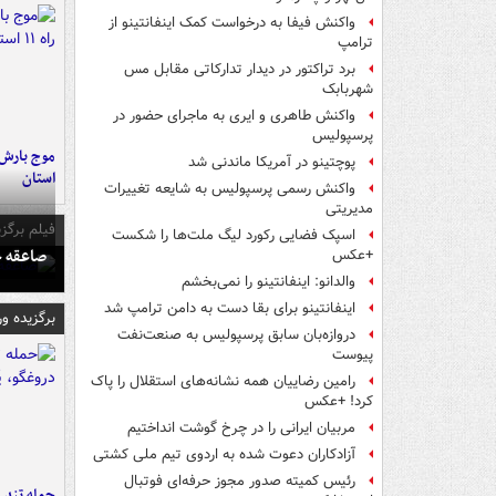
واکنش فیفا به درخواست کمک اینفانتینو از
ترامپ
برد تراکتور در دیدار تدارکاتی مقابل مس
شهربابک
واکنش طاهری و ایری به ماجرای حضور در
پرسپولیس
پوچتینو در آمریکا ماندنی شد
استان
واکنش رسمی پرسپولیس به شایعه تغییرات
مدیریتی
فیلم برگزی
اسپک فضایی رکورد لیگ ملت‌ها را شکست
صاعقه ج
+عکس
والدانو: اینفانتینو را نمی‌بخشم
اینفانتینو برای بقا دست به دامن ترامپ شد
برگزیده و
دروازه‌بان سابق پرسپولیس به صنعت‌نفت
پیوست
رامین رضاییان همه نشانه‌های استقلال را پاک
کرد! +عکس
مربیان ایرانی را در چرخ گوشت انداختیم
آزادکاران دعوت شده به اردوی تیم ملی کشتی
رئیس کمیته صدور مجوز حرفه‌ای فوتبال
حمله تند ف