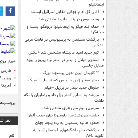
اینفانتینو
آقای گل جام جهانی مقابل اسرائیل ایستاد
وینیسیوس در رئال مادرید ماندنی شد
حمله تند فیگو به اینفانتینو: دروغگو، پَست‌ و
حیله‌گر!
بازگشت مسلمان به پرسپولیس در قامت مربی
+عکس
تیم جدید امید عالیشاه مشخص شد +عکس
تساوی میلان و اینتر در استرالیا/ پیروزی یووه
اخبار مرتب
مقابل چلسی
طارمی د
۳ کاپیتان ایران بدون پیشنهاد بزرگ
ویزای ۴ نفر دیگر از اعضای تیم ملی صادر شد
دیدار سفیر ژاپن با رییس کمیته ملی المپیک
آمریکا 
جنجال جدید نیمار در برزیل +فیلم
می‌شد به آسانی کمتر پول داد و رضاییان را نگه
داشت
برچسب‌ها
سرمربی تیم ملی عراق ماندنی شد
جلسه سرنوشت‌ساز بارسلونا برای جذب آلوارز
نظر شم
صعود هانیه رستمیان به رده پنجم جهان
بازگشت جام باشگاههای فوتسال آسیا به
نام
تقویم AFC