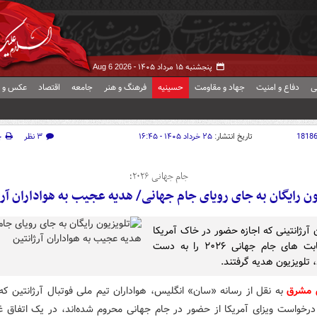
پنجشنبه ۱۵ مرداد ۱۴۰۵ -
Aug 6 2026
ی
دفاع و امنیت
جهاد و مقاومت
حسینیه
فرهنگ و هنر
جامعه
اقتصاد
عکس و ف
1818
تاریخ انتشار:
۲۵ خرداد ۱۴۰۵ - ۱۶:۴۵
۳ نظر
چ
جام جهانی ۲۰۲۶؛
ون رایگان به جای رویای جام جهانی/ هدیه عجیب به هواداران آرژ
 آرژانتینی که اجازه حضور در خاک آمریکا
برای رقابت های جام جهانی ۲۰۲۶ را به دست
، تلویزیون هدیه گرفتند.
ش مشرق
به نقل از رسانه «سان» انگلیس، هواداران تیم ملی فوتبال آرژانتین که
رخواست ویزای آمریکا از حضور در جام جهانی محروم شده‌اند، در یک اتفاق غی