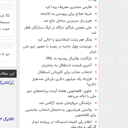
۱۴۰۵
طارمی مشتری معروف پیدا کرد
شرط صلاح برای پیوستن به الاتحاد
32 ا
هرو رنار سرمربی ساحل عاج شد
سینمای
علی نعمتی شاگرد دژاگه در لیگ ستارگان قطر
جیب م
شد
ونگر هم پشت اینفانتینو را خالی کرد
تورنمنت چهار جانبه در بصره با حضور تیم ملی
ایران
دو تا 
بازگشت والیبال روسیه به VNL
آخرین فرصت استقلال به رضاییان
انتخاب جذاب برای کاپیتانی استقلال
این مطالب
قرارداد یک میلیون دلاری بازیکن صدهزار
دلاری!
علوی: قلعه‌نویی هفته آینده برنامه‌های تیم
ملی را ارائه می‌دهد
تراِشتگن دروازه‌بان جدید آژاکس شد
واکنش فدراسیون به احتمال انتخاب جانشین
برای قلعه‌نویی
کالابرگ ۳ گروه شارژ شد
اعلام رای کمیته استیناف در پرونده دیدار
گل‌گهر و چادرملو