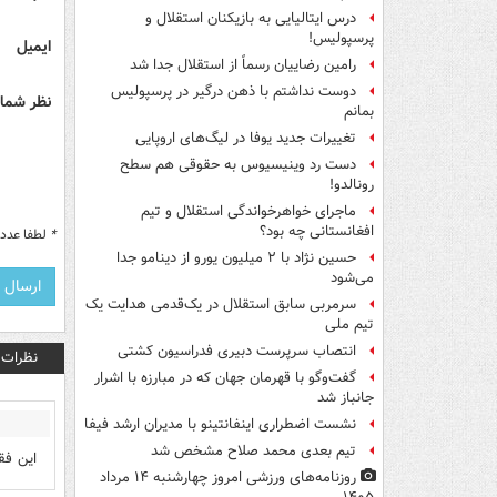
درس ایتالیایی‌ به بازیکنان استقلال و
پرسپولیس!
ایمیل
رامین رضاییان رسماً از استقلال جدا شد
دوست نداشتم با ذهن درگیر در پرسپولیس
نظر شما 
بمانم
تغییرات جدید یوفا در لیگ‌های اروپایی
دست رد وینیسیوس به حقوقی هم سطح
رونالدو!
ماجرای خواهرخواندگی استقلال و تیم
افغانستانی چه بود؟
*
لطفا عدد م
حسین نژاد با ۲ میلیون یورو از دینامو جدا
می‌شود
سرمربی سابق استقلال در یک‌قدمی هدایت یک
تیم ملی
انتصاب سرپرست دبیری فدراسیون کشتی
نظرات
گفت‌وگو با قهرمان جهان که در مبارزه با اشرار
جانباز شد
نشست اضطراری اینفانتینو با مدیران ارشد فیفا
تیم بعدی محمد صلاح مشخص شد
این فقیر تر
روزنامه‌های ورزشی امروز چهارشنبه ۱۴ مرداد