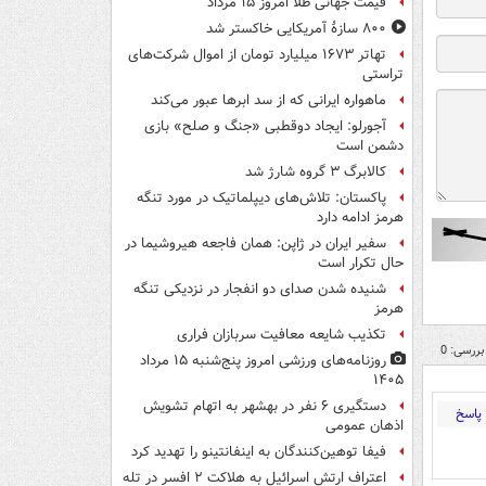
قیمت جهانی طلا امروز ۱۵ مرداد
۸۰۰ سازۀ آمریکایی خاکستر شد
تهاتر ۱۶۷۳ میلیارد تومان از اموال شرکت‌های
تراستی
ماهواره ایرانی که از سد ابرها عبور می‌کند
آجورلو: ایجاد دوقطبی «جنگ و صلح‌» بازی
دشمن است
کالابرگ ۳ گروه شارژ شد
پاکستان: تلاش‌های دیپلماتیک در مورد تنگه
هرمز ادامه دارد
سفیر ایران در ژاپن: همان فاجعه هیروشیما در
حال تکرار است
شنیده شدن صدای دو انفجار در نزدیکی تنگه
هرمز
تکذیب شایعه معافیت سربازان فراری
بررسی: 0
روزنامه‌های ورزشی امروز پنج‌شنبه ۱۵ مرداد
۱۴۰۵
دستگیری ۶ نفر در بهشهر به اتهام تشویش
پاسخ
اذهان عمومی
فیفا توهین‌کنندگان به اینفانتینو را تهدید کرد
اعتراف ارتش اسرائیل به هلاکت ۲ افسر در تله