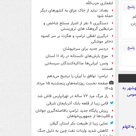
انفجاری حزب‌الله
پاسخ
بغداد: نباید از خاک عراق به کشورهای دیگر
حمله شود
م
دن
دستگیری ۸ نفر از اشرار مسلح شاخص و
مرتبطین گروهک های تروریستی
درگیری لفظی ترامپ و هگزث بر سر کمبود
ذخایر موشکی
پاسخ
دردسر جدید برای سرخپوشان
موج بارش‌های تابستانه در راه ۱۱ استان
ونس: ایرانی‌ها مذاکره‌کنندگان سرسختی
هستند
ترامپ: توافق با ایران را ترجیح می‌دهم
صفحه نخست روزنامه‌های پنجشنبه ۱۵ مرداد
۱۴۰۵
راز مرگ مرد ۷۲ ساله در تهرانپارس فاش شد
قابی زیبا از قلعه بابک آذربایجان شرقی
ریزش پایگاه جدید ترامپ بافاصله‌گیری جوانان
و اقلیت‌ها از جمهوری‌خواهان
نمایی زیبا از طبیعت بکر استان گیلان
شهر به اتهام
کاهش شدید واردات نفت چین به دلیل جنگ