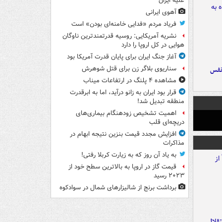
علیه ایران
آهوی ایرانی
فریاد مردم «فدایی خامنه‌ای بودن» است
نشریه آمریکایی: روسیه قدرتمندترین ناوگان
هوایی در کل اروپا را دارد
آغاز جنگ ایران برای پایان قدرت آمریکا بود
سناریوی بلاگر زن برای قتل شوهرش
نفس
مشاهده ۴ پلنگ در ارتفاعات میناب
قرار بود ایران به زانو درآید، اما به ابرقدرت
منطقه تبدیل شد!
اهمیت تشخیص زودهنگام بیماری‌های
دریچه‌ای قلب
افزایش مجدد قیمت بنزین نتیجه ابهام در
مذاکرات
به یاد آن روز که به زیارت کربلا رفتی!
قیمت گاز در اروپا به بالاترین سطح خود از
۲۰۲۳ رسید
برداشت برنج از شالیزارهای شمال در سوادکوه
تقلال