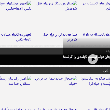
موج بارش‌های تابستانه در راه ۱۱
سناریوی بلاگر زن برای قتل
تجهیز موشکهای سپاه به 
شوهرش
اژدها+عکس
ده
ان فوتبالیست تایلندی را گرفت!
رزشی
یگو به اینفانتینو:
جنجال جدید نیمار در برزیل +فیلم
رامین رضاییان رسماً از اس