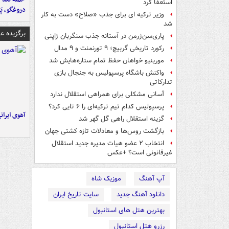
استعفا کرد
دروغگو، پَ
وزیر ترکیه ای برای جذب «صلاح» دست به کار
شد
برگزیده 
پاری‌سن‌ژرمن در آستانه جذب سنگربان ژاپنی
رکورد تاریخی گربیچ؛ ۹ تورنمنت و ۹ مدال
مورینیو خواهان حفظ تمام ستاره‌هایش شد
واکنش باشگاه پرسپولیس به جنجال بازی
تدارکاتی
آسانی مشکلی برای همراهی استقلال ندارد
پرسپولیس کدام تیم ترکیه‌ای را ۶ تایی کرد؟
آهوی ایران
گزینه استقلال راهی گل گهر شد
بازگشت روس‌ها و معادلات تازه کشتی جهان
انتخاب ۲ عضو هیات مدیره جدید استقلال
غیرقانونی است؟ +عکس
آپ آهنگ
موزیک شاه
دانلود آهنگ جدید
سایت تاریخ ایران
بهترین هتل های استانبول
رزرو هتل استانبول