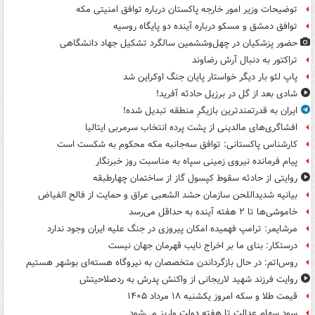
توضیحات وزیر امور خارجه پاکستان درباره توافق امنیتی مکه
توافق دمشق و مسکو درباره آینده دو پایگاه روسیه
حضور پزشکیان در چهل‌وششمین سالگرد تشکیل جهاد دانشگاهی
تراکتور به دنبال آرش رضاوند
پاپ لئو بار دیگر خواستار پایان جنگ اوکراین شد
شادی بعد از گل در برزیل حادثه آفرید!
ایران به قدرتمندترین بازیگرِ منطقه تبدیل شده!
افشاگری‌های مالدینی از پشت پرده انتخاب سرمربی ایتالیا
کارشناس پاکستانی: توافق سه‌جانبه مکه محکوم به شکست است
پیام فرمانده نیروی زمینی سپاه به مناسبت روز خبرنگار
روایتی از حادثه سقوط کپسول گاز از ساختمان چهارطبقه
بیانیه شدیداللحن سازمان حشد الشعبی عراق و حمایت از فالح الفیاض
خاموشی‌ها تا ۲ هفته آینده به حداقل می‌رسد
مرشایمر: ترامپ فهمیده امکان پیروزی در جنگ علیه ایران وجود ندارد
درستکار: بنای ما بر اخراج نایب قهرمان جهان نیست
روس‌اتم: در حال بازگرداندن متخصصان به نیروگاه هسته‌ای بوشهر هستیم
روایت فرزند شهید لاریجانی از واکنش پدرش به ردصلاحیتش
قیمت طلا و سکه امروز یکشنبه ۱۸ مرداد ۱۴۰۵
سود سهام عدالت تا هفته دولت واریز می‌شود