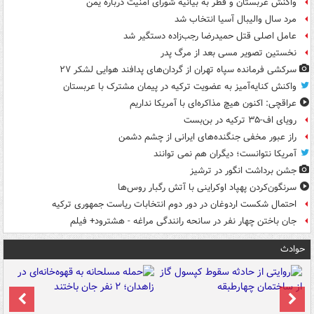
واکنش عربستان و قطر به بیانیه شورای امنیت درباره یمن
مرد سال والیبال آسیا انتخاب شد
عامل اصلی قتل حمیدرضا رجب‌زاده دستگیر شد
نخستین تصویر مسی بعد از مرگ پدر
سرکشی فرمانده سپاه تهران از گردان‌های پدافند هوایی لشکر ۲۷
واکنش کنایه‌آمیز به عضویت ترکیه در پیمان مشترک با عربستان
عراقچی: اکنون هیچ مذاکره‌ای با آمریکا نداریم
رویای اف-۳۵ ترکیه در بن‌بست
راز عبور مخفی جنگنده‌های ایرانی از چشم دشمن
آمریکا نتوانست؛ دیگران هم نمی توانند
جشن برداشت انگور در ترشیز
سرنگون‌کردن پهپاد اوکراینی با آتش رگبار روس‌ها
احتمال شکست اردوغان در دور دوم انتخابات ریاست جمهوری ترکیه
جان باختن چهار نفر در سانحه رانندگی مراغه - هشترود+ فیلم
حوادث