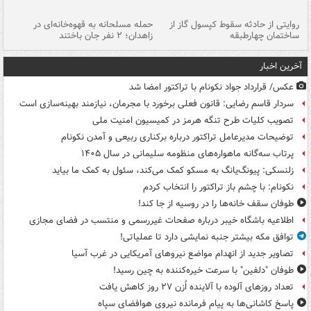
روایتی از حادثه سقوط کپسول گاز از
حمله مسلحانه به قهوه‌خانه‌ای در
عا
ساختمان چهارطبقه
زاهدان؛ ۲ نفر جان باختند
دس
آخرین اخبار
عکس/ قرارداد جواد نکونام با تراکتور امضا شد
سردار قاسم رضایی: قانون فعلی برخورد با مجرمان، نیازمند بهینه‌سازی است
تصویب کلیات طرح تنگه هرمز در کمیسیون امنیت ملی
توضیحات مدیرعامل تراکتور درباره برکناری ربیعی و آمدن نکونام
پرتاب سه‌گانه ماهواره‌های منظومه سلیمانی در سال ۱۴۰۵
زلنسکی: پیونگ‌یانگ به مسکو کمک می‌کند، سئول به کمک ما بیاید
نکونام: با چشم باز تراکتور را انتخاب کردم
طوفان سقف خانه‌ها را در روسیه از جا ‌کند!
اطلاعیه باشگاه خیبر درباره صفحات غیررسمی و منتسب در فضای مجازی
توافق مکه بیشتر جنبه نمایشی دارد تا عملیاتی!
تصاویر جدید از انهدام مواضع نیروهای آمریکایی در غرب آسیا
طوفان "دلفین" با سرعت خیره‌کننده به چین رسید!
تعداد روزهای آلوده با آلاینده اُزن ۲۷ روز کاهش یافت
پاسخ کاشانی‌ها به پیام فرمانده نیروی هوافضای سپاه