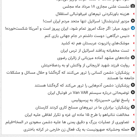
نشست علنی مجازی ۱۸ مرداد ماه مجلس
هزینه باورنکردنی تیم‌های غیرفوتبالی استقلال
مزدور اینترنشنال: اسرائیل تنها متحد مردم ایران است!
دیوید میلر: اگر جنگ امروز تمام شود، ایران پیروز است و آمریکا شکست‌خورده!
دنیس درگاهی: دوست داشتم در جام جهانی بازی کنم
موشک‌های پاتریوت عربستان هم ته‌ کشید
تست مخفیانه پدافند اسرائیل از ترس ایران
جاده‌های مشهد آماده میزبانی از زائران رضوی
روایت فرزند شهید لاریجانی از واکنش او به ردصلاحیتش
پزشکیان: دشمن کسانی را ترور می‌کنند که گره‌گشا و حلال مسائل و مشکلات
جامعه ما هستند
پزشکیان: دشمن آدم‌هایی را ترور می‌کند که گره‌گشا هستند
توضیحاتی درباره سیستم Van VAR در فوتبال ایران
پاسخ نهایی حسین‌نژاد به پرسپولیس
پزشکیان: برادران ما در نیروهای مسلح کاری کردند کارستان
مخالفت نتانیاهو با طرح ۱۵ ماده ای غزه و تکرار لفاظی علیه ایران
تصاویری از عملیات بزرگ و دقیق یمنی ها علیه دشمن سعودی در المخا+فیلم
حمله وحشیانه صهیونیست به یک فعال زن خارجی در کرانه باختری