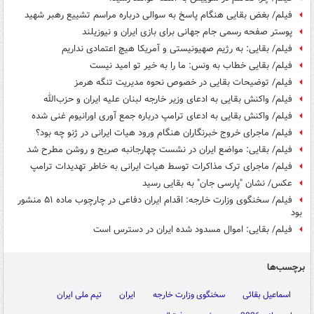
فیلم/ بغض بقایی هنگام پاسخ به سوالی درباره مراسم تشییع رهبر شهید
پوستر صفحه رسمی جام جهانی برای بازی ایران و نیوزیلند
فیلم/ بقایی: به رژیم صهیونیستی و آمریکا هیچ اعتمادی نداریم
فیلم/ بقایی خطاب به ونس: ما را به خیر تو امید نیست
فیلم/ توضیحات بقایی در خصوص نحوه مدیریت تنگه هرمز
فیلم/ واکنش بقایی به ادعای وزیر خارجه لبنان علیه ایران و حزب‌الله
فیلم/ واکنش بقایی به ادعای ترامپ درباره جمع آوری اورانیوم غنی شده
فیلم/ ماجرای خروج خبرنگاران هنگام ورود هیات ایرانی در ژنو چه بود؟
فیلم/ بقایی: مواضع ایران در نشست چهارجانبه صریح و روشن مطرح شد
فیلم/ ماجرای ترک مذاکرات توسط هیات ایرانی به خاطر تهدیدات ترامپ
عکس/ نشان "پارسی جان" به بقایی رسید
فیلم/ سخنگوی وزارت خارجه: اقدام ایران دفاعی در چارچوب ماده ۵۱ منشور
بود
فیلم/ بقایی: اموال مسدود شده ایران در دسترس است
برچسب‌ها
اسماعیل بقائی
سخنگوی وزارت خارجه
ایران
تیم ملی ایران