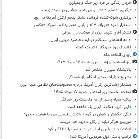
جریان زندگی در غزه زیر جنگ و بمباران
درگیری اعضای داعش و نیروهای جولانی در سیده زینب
برکناری شوکه‌کننده فرمانده لشکر پنجم ارتش آمریکا در اروپا
استقرار انبوه «دی‌اف‑۱۷» و پایان عصر پدافند آمریکا +عکس
تشکر آقای شهید ایران از موکب‌داران عراقی
ادامه ادعاهای سنتکام درباره محاصره دریایی ایران
قالیباف روز خبرنگار را تبریک گفت
رویای ائتلاف مکه
روزنامه‌های ورزشی امروز ‌شنبه ۱۷ مرداد ۱۴۰۵
پالایشگاه سیزران منفجر شد
تشریح جزئیات صدور احکام بازنشستگی
هشدار ارشدترین ژنرال آمریکا درباره محدودیت‌های نظامی علیه ایران
صفحه نخست روزنامه‌های شنبه ۱۷ مرداد ۱۴۰۵
بیانیه سپاه پاسداران به مناسبت روز خبرنگار
فارن افرز: جنگ با ایران یک فاجعه است
تنگی انگشتر و کفش در گرما؛ واکنش طبیعی بدن یا هشدار جدی؟
مورینیو هرگز نباید از رئال مادرید جدا می‌شد
آتلانتیک: تاب‌آوری ایران دولت ترامپ را غافلگیر کرد
ترامپ باعث افول هژمونی آمریکا شد!