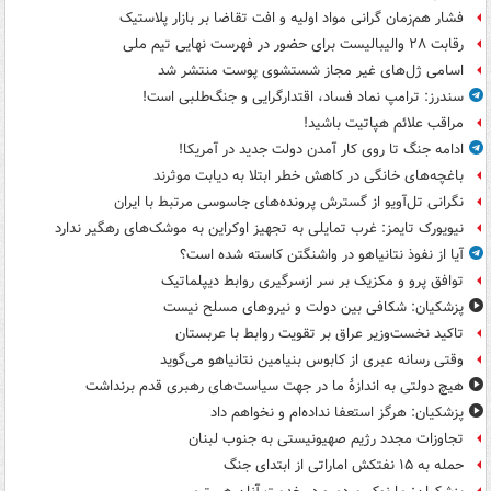
فشار هم‌زمان گرانی مواد اولیه و افت تقاضا بر بازار پلاستیک
رقابت ۲۸ والیبالیست برای حضور در فهرست نهایی تیم ملی
اسامی ژل‌های غیر مجاز شستشوی پوست منتشر شد
سندرز: ترامپ نماد فساد، اقتدارگرایی و جنگ‌طلبی است!
مراقب علائم هپاتیت باشید!
ادامه جنگ تا روی کار آمدن دولت جدید در آمریکا!
باغچه‌های خانگی در کاهش خطر ابتلا به دیابت موثرند
نگرانی تل‌آویو از گسترش پرونده‌های جاسوسی مرتبط با ایران
نیویورک تایمز: غرب تمایلی به تجهیز اوکراین به موشک‌های رهگیر ندارد
آیا از نفوذ نتانیاهو در واشنگتن کاسته شده است؟
توافق پرو و مکزیک بر سر ازسرگیری روابط دیپلماتیک
پزشکیان: شکافی بین دولت و نیروهای مسلح نیست
تاکید نخست‌وزیر عراق بر تقویت روابط با عربستان
وقتی رسانه عبری از کابوس بنیامین نتانیاهو می‌گوید
هیچ دولتی به اندازۀ ما در جهت سیاست‌های رهبری قدم برنداشت
پزشکیان: هرگز استعفا نداده‌ام و نخواهم داد
تجاوزات مجدد رژیم صهیونیستی به جنوب لبنان
حمله به ۱۵ نفتکش‌ اماراتی از ابتدای جنگ