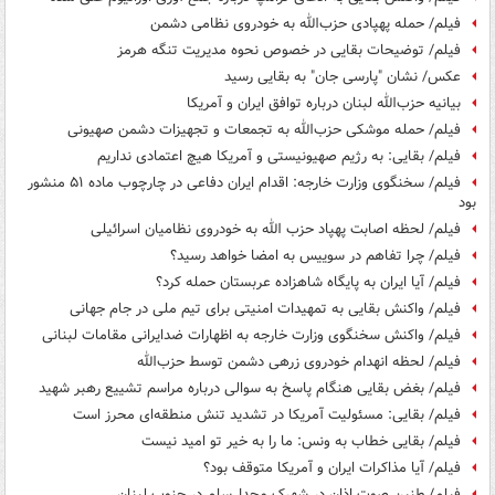
فیلم/ حمله پهپادی حزب‌الله به خودروی نظامی دشمن
فیلم/ توضیحات بقایی در خصوص نحوه مدیریت تنگه هرمز
عکس/ نشان "پارسی جان" به بقایی رسید
بیانیه حزب‌الله لبنان درباره توافق ایران و آمریکا
فیلم/ حمله موشکی حزب‌الله به تجمعات و تجهیزات دشمن صهیونی
فیلم/ بقایی: به رژیم صهیونیستی و آمریکا هیچ اعتمادی نداریم
فیلم/ سخنگوی وزارت خارجه: اقدام ایران دفاعی در چارچوب ماده ۵۱ منشور
بود
فیلم/ لحظه اصابت پهپاد حزب الله به خودروی نظامیان اسرائیلی
فیلم/ چرا تفاهم در سوییس به امضا خواهد رسید؟
فیلم/ آیا ایران به پایگاه شاهزاده عربستان حمله کرد؟
فیلم/ واکنش بقایی به تمهیدات امنیتی برای تیم ملی در جام جهانی
فیلم/ واکنش سخنگوی وزارت خارجه به اظهارات ضدایرانی مقامات لبنانی
فیلم/ لحظه انهدام خودروی زرهی دشمن توسط حزب‌الله
فیلم/ بغض بقایی هنگام پاسخ به سوالی درباره مراسم تشییع رهبر شهید
فیلم/ بقایی: مسئولیت آمریکا در تشدید تنش منطقه‌ای محرز است
فیلم/ بقایی خطاب به ونس: ما را به خیر تو امید نیست
فیلم/ آیا مذاکرات ایران و آمریکا متوقف بود؟
فیلم/ طنین صوت اذان در شهرک مجدل‌سلم در جنوب لبنان